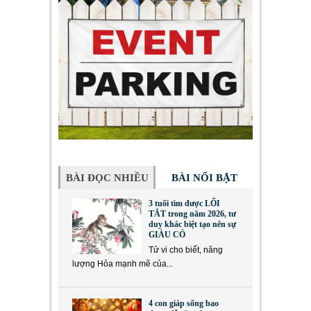
BÀI ĐỌC NHIỀU
BÀI NỔI BẬT
3 tuổi tìm được LỐI
TẮT trong năm 2026, tư
duy khác biệt tạo nên sự
GIÀU CÓ
Tử vi cho biết, năng
lượng Hỏa mạnh mẽ của...
4 con giáp sống bao