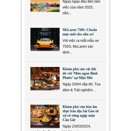
Ngay ngày đầu tiên làm
việc của năm 2025,
nền...
McLaren 750S: Chuẩn
mực mới cho siêu xe!
Với việc ra mắt mẫu xe
750S, McLaren xác
định...
Khám phá sản vật đất
đỏ với ‘Món ngon Bình
Phước’ tại Mặn Mòi
Ngày 20/04 sắp tới, Tọa
đàm & Trải nghiệm...
Khám phá văn hóa ẩm
thực bản địa Sài Gòn từ
xứ sở rừng ngập mặn
Cần Giờ
Ngày 23/03/2024,