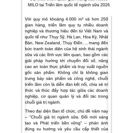
MILO tại Triển lãm quốc tế ngành sữa 2026
Với quy mô khoảng 4.000 m² và hơn 250
gian hàng, triển lãm quy tụ nhiều doanh
nghiệp và thương hiệu đến từ Việt Nam và
quốc tế như Thụy Sỹ, Hà Lan, Hoa Kỳ, Nhật
Bản, New Zealand, Thụy Điển…, mang đến
bức tranh toàn diện của hệ sinh thái ngành
sữa và các lĩnh vực liên quan, bao gồm các
giải pháp hướng tới chuyển đổi số, nâng
cao an toàn thực phẩm và truy xuất nguồn
gốc sản phẩm. Không chỉ là không gian
trưng bày sản phẩm và công nghệ, chuỗi
triển lãm còn là diễn đàn kết nối, chia sẻ tri
thức và thúc đẩy hợp tác giữa các doanh
nghiệp, cơ quan quản lý và đối tác trong
chuỗi giá trị ngành.
Theo đại diện Ban tổ chức, chủ đề năm nay
– “
Chuỗi giá trị ngành sữa: Đổi mới sáng
tạo và Phát triển bền vững
” – phản ánh
đúng xu hướng và yêu cầu cấp thiết của