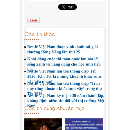
Các tin khác
Nestlé Việt Nam được vinh danh tại giải
thưởng Rồng Vàng lần thứ 25
Khởi động cuộc thi toàn quốc lan tỏa lối
sống xanh và năng động cho học sinh tiểu
học
Nestlé Việt Nam lan tỏa thông điệp Tết
2026: Khi Tết là những khoảnh khắc sum
vầy bên nhau!
Nestlé Việt Nam lan tỏa thông điệp ‘Trân
quý từng khoảnh khắc sum vầy’ trong dịp
Tết 2026
Nestlé Việt Nam kỷ niệm 30 năm thành lập,
khẳng định niềm tin đối với thị trường Việt
Nam
Các tin cùng chuyên mục