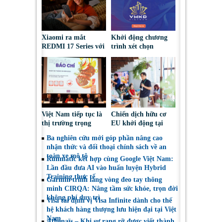
Xiaomi ra mắt
Khởi động chương
REDMI 17 Series với
trình xét chọn
pin 7.500mAh, thiết
‘Doanh nghiệp đạt
kế trẻ trung, giá từ
chuẩn Văn hóa Kinh
5,5 triệu đồng
doanh Việt Nam’
năm 2026
Việt Nam tiếp tục là
Chiến dịch hữu cơ
thị trường trọng
EU khởi động tại
điểm đối với nông
Việt Nam, thúc đẩy
Ba nghiên cứu mới góp phần nâng cao
sản, thực phẩm Ba
người tiêu dùng lựa
nhận thức và đối thoại chính sách về an
Lan
chọn sáng suốt
toàn xe mô tô
Runmatic kết hợp cùng Google Việt Nam:
Lần đầu đưa AI vào huấn luyện Hybrid
Training thực tế
Garmin trình làng vòng đeo tay thông
minh CIRQA: Nâng tầm sức khỏe, trọn đời
không phí duy trì
Visa tái định vị Visa Infinite dành cho thế
hệ khách hàng thượng lưu hiện đại tại Việt
Nam
Athénaïs – Khi sự rạng rỡ được viết thành