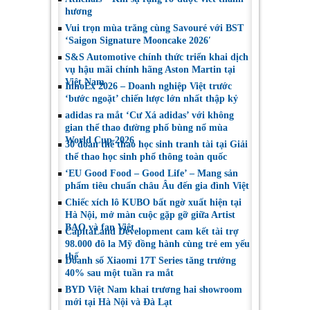
hương
Vui trọn mùa trăng cùng Savouré với BST
‘Saigon Signature Mooncake 2026′
S&S Automotive chính thức triển khai dịch
vụ hậu mãi chính hãng Aston Martin tại
Việt Nam
InnoEx 2026 – Doanh nghiệp Việt trước
‘bước ngoặt’ chiến lược lớn nhất thập kỷ
adidas ra mắt ‘Cư Xá adidas’ với không
gian thể thao đường phố bùng nổ mùa
World Cup 2026
30 đoàn thể thao học sinh tranh tài tại Giải
thể thao học sinh phổ thông toàn quốc
‘EU Good Food – Good Life’ – Mang sản
phẩm tiêu chuẩn châu Âu đến gia đình Việt
Chiếc xích lô KUBO bất ngờ xuất hiện tại
Hà Nội, mở màn cuộc gặp gỡ giữa Artist
BAO và fan Việt
CapitaLand Development cam kết tài trợ
98.000 đô la Mỹ đồng hành cùng trẻ em yếu
thế
Doanh số Xiaomi 17T Series tăng trưởng
40% sau một tuần ra mắt
BYD Việt Nam khai trương hai showroom
mới tại Hà Nội và Đà Lạt