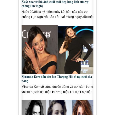
Xuýt xoa với bộ ảnh cưới mới đẹp lung linh của vợ
chồng Lục Nghị
Ngày 20/06 là kỷ niệm ngày kết hôn của cặp vợ
chồng Lục Nghị và Bảo Lôi. Để mừng ngày đặc biệt
này, chàng mỹ...
Miranda Kerr đốn tim fan Thượng Hải vì nụ cười tỏa
nắng
Miranda Kerr vô cùng duyên dáng và gợi cảm trong
vai trò người đại diện thương hiệu khi dự 1 sự kiện
ở Thượng Hải....