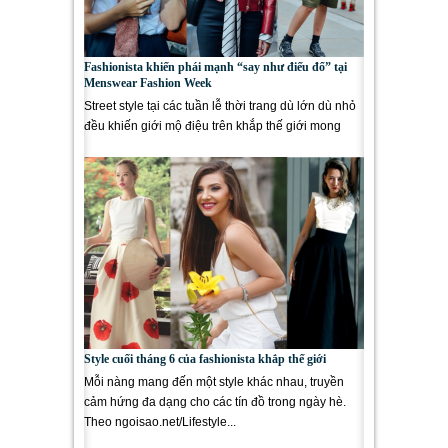
Fashionista khiến phái mạnh “say như điếu đổ” tại
Menswear Fashion Week
Street style tại các tuần lễ thời trang dù lớn dù nhỏ
đều khiến giới mộ điệu trên khắp thế giới mong
chờ Tuần...
Style cuối tháng 6 của fashionista khắp thế giới
Mỗi nàng mang đến một style khác nhau, truyền
cảm hứng đa dạng cho các tín đồ trong ngày hè.
Theo ngoisao.net/Lifestyle...