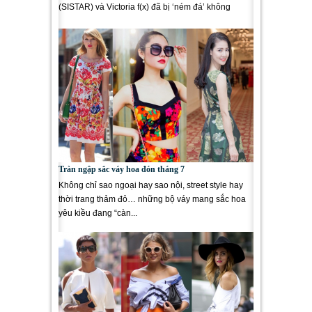
(SISTAR) và Victoria f(x) đã bị ‘ném đá’ không
thương tiếc với...
Tràn ngập sắc váy hoa đón tháng 7
Không chỉ sao ngoại hay sao nội, street style hay
thời trang thảm đỏ… những bộ váy mang sắc hoa
yêu kiều đang “càn...