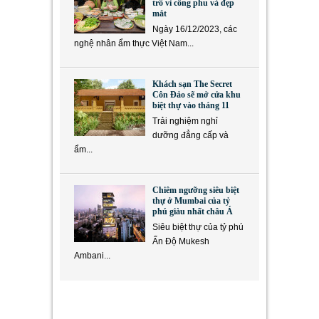
trồ vì công phu và đẹp
mắt
Ngày 16/12/2023, các
nghệ nhân ẩm thực Việt Nam...
Khách sạn The Secret
Côn Đảo sẽ mở cửa khu
biệt thự vào tháng 11
Trải nghiệm nghỉ
dưỡng đẳng cấp và
ẩm...
Chiêm ngưỡng siêu biệt
thự ở Mumbai của tỷ
phú giàu nhất châu Á
Siêu biệt thự của tỷ phú
Ấn Độ Mukesh
Ambani...