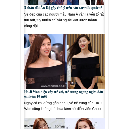
5 chân dài Ấn Độ gây chú ý trên sàn catwalk quốc tế
Vẻ đẹp của các người mẫu Nam Á vẫn là yếu tố rất
thu hút, tuy nhiên chỉ vài người đạt được thành
công đột...
Ha Ji Won diện váy trễ vai, trẻ trung ngang ngửa đàn
em kém 10 tuổi
Ngay cả khi đứng gần nhau, vẻ trẻ trung của Ha Ji
Won cũng không hề thua kém nữ diễn viên Choo
Soo Hyun. Trong buổi chiều...