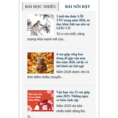
BÀI ĐỌC NHIỀU
BÀI NỔI BẬT
3 tuổi tìm được LỐI
TẮT trong năm 2026, tư
duy khác biệt tạo nên sự
GIÀU CÓ
Tử vi cho biết, năng
lượng Hỏa mạnh mẽ của...
4 con giáp sống bao
dung dễ gặp vận may
lớn năm 2026, tài lộc có
thể khởi sắc bất ngờ
Năm 2026 được cho là
thời điểm nhiều chuyển...
Vận hạn của 12 con giáp
năm 2025: Những nguy
cơ luôn rình rập
Năm 2025 dự báo
nhiều biến động thú
vị,...