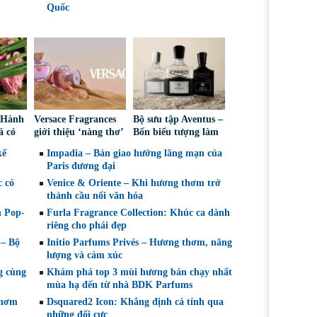
Quốc
– Hành
Versace Fragrances
Bộ sưu tập Aventus –
á cỏ
giới thiệu ‘nàng thơ’
Bốn biểu tượng làm
 góc
mới của mùa hè –
nên di sản của Creed
kể
Impadia – Bản giao hưởng lãng mạn của
d
Dylan Blush Pink
Paris đương đại
c có
Venice & Oriente – Khi hương thơm trở
thành cầu nối văn hóa
n Pop-
Furla Fragrance Collection: Khúc ca dành
riêng cho phái đẹp
 – Bộ
Initio Parfums Privés – Hương thơm, năng
lượng và cảm xúc
g cùng
Khám phá top 3 mùi hương bán chạy nhất
mùa hạ đến từ nhà BDK Parfums
thơm
Dsquared2 Icon: Khẳng định cá tính qua
những đối cực