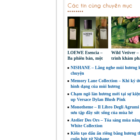
Các tin cùng chuyên mục
LOEWE Esencia –
Wild Vetiver 
Ba phiên bản, một
trình khám ph
bản sắc nam tính
hương bài dưới
NISHANE – Lắng nghe mùi hương 
vượt thời gian
nhìn của Cree
chuyện
Memory Lane Collection – Khi ký ứ
hình dạng của mùi hương
Chạm ngõ làn hương mới tại sự kiệ
up Versace Dylan Blush Pink
Monotheme – Il Libro Degli Agrumi
sưu tập đầy sức sống của mùa hè
Atelier Des Ors – Tỏa sáng mùa nắn
White Collection
Kiến tạo dấu ấn riêng bằng hương 
cuốn hút từ Nishane