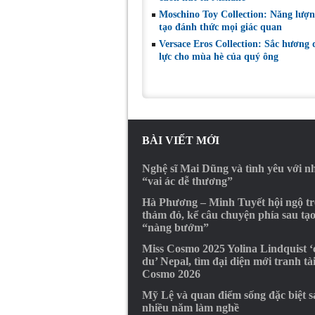
Moschino Toy Collection: Năng lượn
tạo đánh thức mọi giác quan
Versace Eros Collection: Sắc hương
lực cho mùa hè của quý ông
BÀI VIẾT MỚI
Nghệ sĩ Mai Dũng và tình yêu với 
“vai ác dễ thương”
Hà Phương – Minh Tuyết hội ngộ t
thảm đỏ, kể câu chuyện phía sau tạ
“nàng bướm”
Miss Cosmo 2025 Yolina Lindquist 
du’ Nepal, tìm đại diện mới tranh tà
Cosmo 2026
Mỹ Lệ và quan điểm sống đặc biệt s
nhiều năm làm nghề