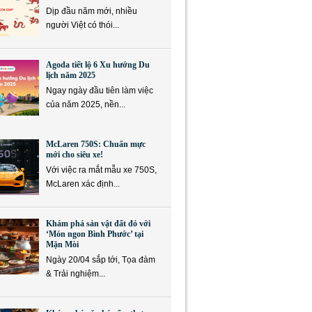
Dịp đầu năm mới, nhiều
người Việt có thói...
Agoda tiết lộ 6 Xu hướng Du
lịch năm 2025
Ngay ngày đầu tiên làm việc
của năm 2025, nền...
McLaren 750S: Chuẩn mực
mới cho siêu xe!
Với việc ra mắt mẫu xe 750S,
McLaren xác định...
Khám phá sản vật đất đỏ với
‘Món ngon Bình Phước’ tại
Mặn Mòi
Ngày 20/04 sắp tới, Tọa đàm
& Trải nghiệm...