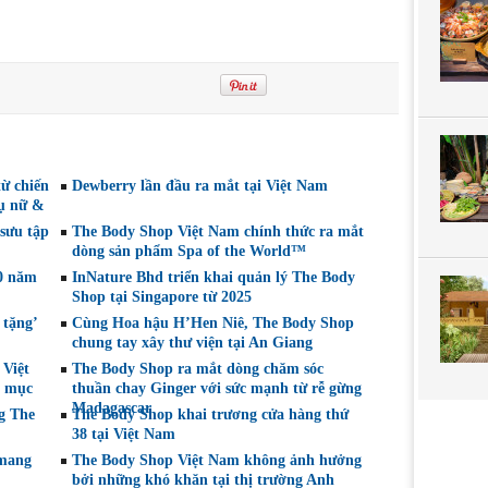
ừ chiến
Dewberry lần đầu ra mắt tại Việt Nam
hụ nữ &
sưu tập
The Body Shop Việt Nam chính thức ra mắt
dòng sản phẩm Spa of the World™
0 năm
InNature Bhd triển khai quản lý The Body
Shop tại Singapore từ 2025
 tặng’
Cùng Hoa hậu H’Hen Niê, The Body Shop
chung tay xây thư viện tại An Giang
 Việt
The Body Shop ra mắt dòng chăm sóc
u mục
thuần chay Ginger với sức mạnh từ rễ gừng
Madagascar
g The
The Body Shop khai trương cửa hàng thứ
38 tại Việt Nam
 mang
The Body Shop Việt Nam không ảnh hưởng
bởi những khó khăn tại thị trường Anh