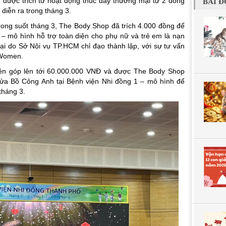
u được trích từ hoạt động thúc đẩy thương mại từ 2 dòng
BÀI Đ
diễn ra trong tháng 3.
ong suốt tháng 3, The Body Shop đã trích 4.000 đồng để
– mô hình hỗ trợ toàn diện cho phụ nữ và trẻ em là nạn
ại do Sở Nội vụ TP.HCM chỉ đạo thành lập, với sự tư vấn
 Women.
ên góp lên tới 60.000.000 VNĐ và được The Body Shop
cửa Bồ Công Anh tại Bệnh viện Nhi đồng 1 – mô hình để
tháng 3.