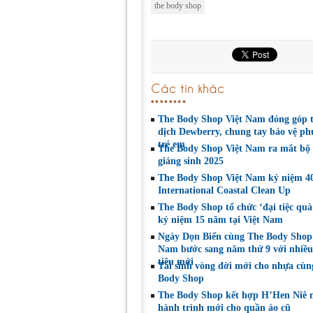
the body shop
Các tin khác
The Body Shop Việt Nam đóng góp t
dịch Dewberry, chung tay bảo vệ p
trẻ em
The Body Shop Việt Nam ra mắt bộ 
giáng sinh 2025
The Body Shop Việt Nam kỷ niệm 4
International Coastal Clean Up
The Body Shop tổ chức ‘đại tiệc quà
kỷ niệm 15 năm tại Việt Nam
Ngày Dọn Biển cùng The Body Shop
Nam bước sang năm thứ 9 với nhiề
tiêu mới
Tái sinh vòng đời mới cho nhựa cùn
Body Shop
The Body Shop kết hợp H’Hen Niê
hành trình mới cho quần áo cũ