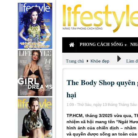
PHONG CÁCH SỐNG
NH
Khỏe đẹp
Trang chủ
Làm đ
The Body Shop quyên g
hại
1:09 - Thứ Sáu, ngày 13 tháng Tháng Sá
TP.HCM, tháng 3/2025 vừa qua, Th
nhiệm xã hội mang tên “Ngát Hươ
hình ảnh của chiến dịch – nhằm 
và quyền được sống an toàn của