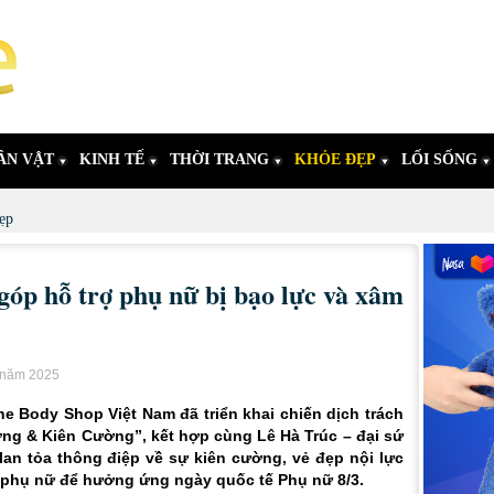
ÂN VẬT
KINH TẾ
THỜI TRANG
KHỎE ĐẸP
LỐI SỐNG
ẹp
óp hỗ trợ phụ nữ bị bạo lực và xâm
u năm 2025
e Body Shop Việt Nam đã triển khai chiến dịch trách
ng & Kiên Cường”, kết hợp cùng Lê Hà Trúc – đại sứ
lan tỏa thông điệp về sự kiên cường, vẻ đẹp nội lực
 phụ nữ để hưởng ứng ngày quốc tế Phụ nữ 8/3.