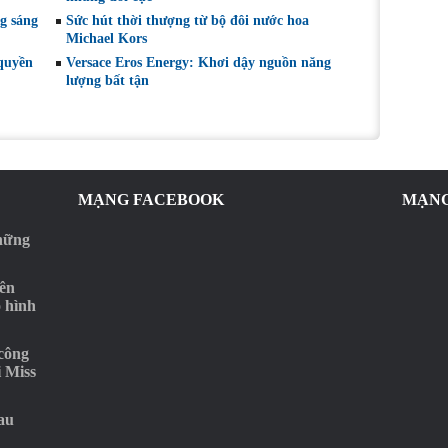
g sáng
Sức hút thời thượng từ bộ đôi nước hoa
Michael Kors
 quyền
Versace Eros Energy: Khơi dậy nguồn năng
lượng bất tận
MẠNG FACEBOOK
MẠNG
những
rên
o hình
‘công
i Miss
au