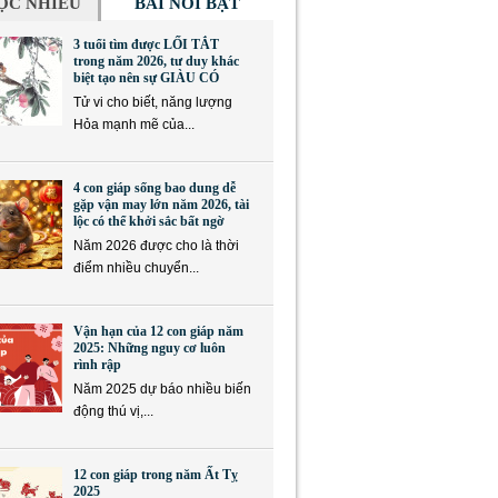
ỌC NHIỀU
BÀI NỔI BẬT
3 tuổi tìm được LỐI TẮT
trong năm 2026, tư duy khác
biệt tạo nên sự GIÀU CÓ
Tử vi cho biết, năng lượng
Hỏa mạnh mẽ của...
4 con giáp sống bao dung dễ
gặp vận may lớn năm 2026, tài
lộc có thể khởi sắc bất ngờ
Năm 2026 được cho là thời
điểm nhiều chuyển...
Vận hạn của 12 con giáp năm
2025: Những nguy cơ luôn
rình rập
Năm 2025 dự báo nhiều biến
động thú vị,...
12 con giáp trong năm Ất Tỵ
2025