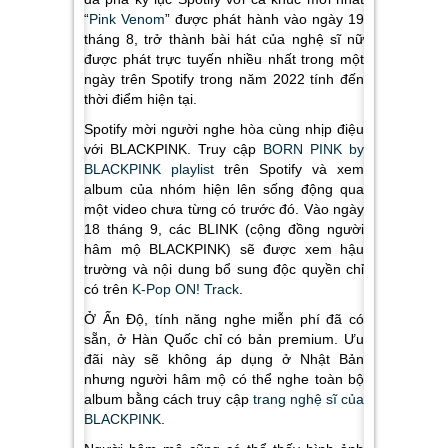
“
Pink Venom
” được phát hành vào ngày 19
tháng 8, trở thành bài hát của nghệ sĩ nữ
được phát trực tuyến nhiều nhất trong một
ngày trên Spotify trong năm 2022 tính đến
thời điểm hiện tại.
Spotify mời người nghe hòa cùng nhịp điệu
với
BLACKPINK
. Truy cập
BORN PINK by
BLACKPINK playlist
trên Spotify và xem
album của nhóm hiện lên sống động qua
một video chưa từng có trước đó. Vào ngày
18 tháng 9, các BLINK (cộng đồng người
hâm mộ BLACKPINK) sẽ được xem hậu
trường và nội dung bổ sung độc quyền chỉ
có trên
K-Pop ON! Track
.
Ở Ấn Độ, tính năng nghe miễn phí đã có
sẵn, ở Hàn Quốc chỉ có bản premium. Ưu
đãi này sẽ không áp dụng ở Nhật Bản
nhưng người hâm mộ có thể nghe toàn bộ
album bằng cách truy cập
trang nghệ sĩ của
BLACKPINK
.