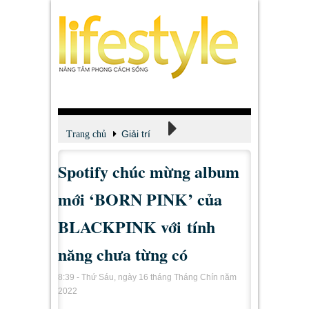
Giải trí
Trang chủ
Spotify chúc mừng album
Xem - Nghe - Đọc
mới ‘BORN PINK’ của
BLACKPINK với tính
năng chưa từng có
8:39 - Thứ Sáu, ngày 16 tháng Tháng Chín năm
2022