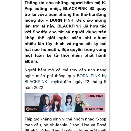
Thông tin cho những người hâm mộ K-
Pop cuồng nhiệt, BLACKPINK đã quay
trở lại với album phòng thu thứ hai đáng
mong đợi –
BORN PINK
. Để chào mừng
lần trở lại này, BLACKPINK đã hợp tác
với Spotify cho tất cả người dùng trên
khắp thế giới nghe miễn phí album
nhiều lần tùy thích và nghe bất kỳ bài
hát nào họ muốn, độc quyền trong vòng
một tuần kể từ thời điểm phát hành
album.
Người hâm mộ có thể truy cập tính năng
nghe miễn phí thông qua
BORN PINK by
BLACKPINK playlist
đến ngày 22 tháng 9
năm 2022.
Tiếp tục khẳng định vị thế nhóm nhạc K-pop
toàn cầu, bộ tứ Jennie, Jisoo, Lisa và Rosé
đã phá kỷ lục Spotify với ca khúc mới nhất