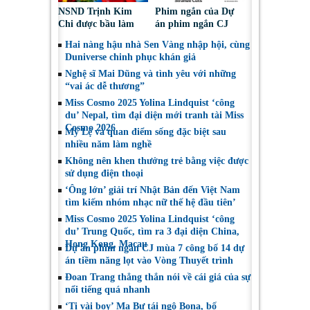
NSND Trịnh Kim
Phim ngắn của Dự
Chi được bầu làm
án phim ngắn CJ
Phó Chủ tịch Hội
tiếp tục được đề cử
Hai nàng hậu nhà Sen Vàng nhập hội, cùng
Nghệ sĩ Sân khấu
tại LHP quốc tế
Duniverse chinh phục khán giả
Việt Nam
Toronto 2026
Nghệ sĩ Mai Dũng và tình yêu với những
“vai ác dễ thương”
Miss Cosmo 2025 Yolina Lindquist ‘công
du’ Nepal, tìm đại diện mới tranh tài Miss
Cosmo 2026
Mỹ Lệ và quan điểm sống đặc biệt sau
nhiều năm làm nghề
Không nên khen thưởng trẻ bằng việc được
sử dụng điện thoại
‘Ông lớn’ giải trí Nhật Bản đến Việt Nam
tìm kiếm nhóm nhạc nữ thế hệ đầu tiên’
Miss Cosmo 2025 Yolina Lindquist ‘công
du’ Trung Quốc, tìm ra 3 đại diện China,
Hong Kong, Macau
Dự án phim ngắn CJ mùa 7 công bố 14 dự
án tiềm năng lọt vào Vòng Thuyết trình
Đoan Trang thẳng thắn nói về cái giá của sự
nổi tiếng quá nhanh
‘Tị vài boy’ Ma Bư tái ngộ Bona, bố