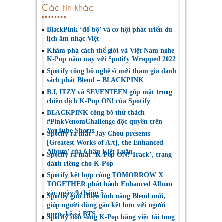
Các tin khác
BlackPink ‘đổ bộ’ và cơ hội phát triển du
lịch âm nhạc Việt
Khám phá cách thế giới và Việt Nam nghe
K-Pop năm nay với Spotify Wrapped 2022
Spotify công bố nghệ sĩ mới tham gia danh
sách phát Blend – BLACKPINK
B.I, ITZY và SEVENTEEN góp mặt trong
chiến dịch K-Pop ON! của Spotify
BLACKPINK công bố thử thách
#PinkVenomChallenge độc quyền trên
YouTube Shorts
Spotify ra mắt ‘Jay Chou presents
[Greatest Works of Art], the Enhanced
Album’ của Châu Kiệt Luân
Spotify ra mắt ‘K-Pop ON! Track’, trang
dành riêng cho K-Pop
Spotify kết hợp cùng TOMORROW X
TOGETHER phát hành Enhanced Album
vào ngày 9 tháng 5
Spotify giới thiệu tính năng Blend mới,
giúp người dùng gắn kết hơn với người
quen, kể cả BTS
Spotify đón sóng K-Pop bằng việc tái tung