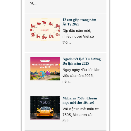
vị,...
12 con giáp trong năm
Ất Tỵ 2025
Dịp đầu năm mới,
nhiều người Việt có
thói...
Agoda tiết lộ 6 Xu hướng
Du lịch năm 2025
Ngay ngày đầu tiên làm
việc của năm 2025,
nền...
McLaren 750S: Chuẩn
mực mới cho siêu xe!
Với việc ra mắt mẫu xe
750S, McLaren xác
định...