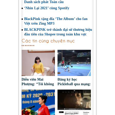
Danh sách phát Toàn cầu
‘Nhìn Lại 2021’ cùng Spotify
BlackPink tặng đĩa ‘The Album’ cho fan
Việt trên Zing MP3
BLACKPINK trở thành đại sứ thương hiệu
đầu tiên của Shopee trong toàn khu vực
Các tin cùng chuyên mục
Diễn viên Mai
Đăng ký học
Phượng: “Tôi không
Pickleball qua mạng:
bao giờ hối hận về
Nguy cơ bị chiếm
những gì mình đã
đoạt tài sản
chọn”