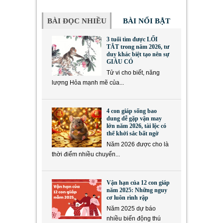
BÀI ĐỌC NHIỀU
BÀI NỔI BẬT
3 tuổi tìm được LỐI
TẮT trong năm 2026, tư
duy khác biệt tạo nên sự
GIÀU CÓ
Tử vi cho biết, năng
lượng Hỏa mạnh mẽ của...
4 con giáp sống bao
dung dễ gặp vận may
lớn năm 2026, tài lộc có
thể khởi sắc bất ngờ
Năm 2026 được cho là
thời điểm nhiều chuyển...
Vận hạn của 12 con giáp
năm 2025: Những nguy
cơ luôn rình rập
Năm 2025 dự báo
nhiều biến động thú