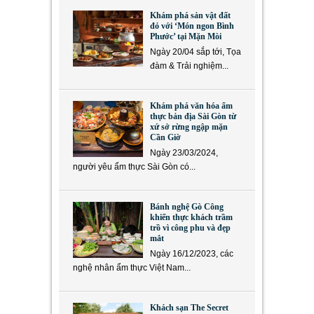
Khám phá sản vật đất
đỏ với ‘Món ngon Bình
Phước’ tại Mặn Mòi
Ngày 20/04 sắp tới, Tọa
đàm & Trải nghiệm...
Khám phá văn hóa ẩm
thực bản địa Sài Gòn từ
xứ sở rừng ngập mặn
Cần Giờ
Ngày 23/03/2024,
người yêu ẩm thực Sài Gòn có...
Bánh nghệ Gò Công
khiến thực khách trầm
trồ vì công phu và đẹp
mắt
Ngày 16/12/2023, các
nghệ nhân ẩm thực Việt Nam...
Khách sạn The Secret