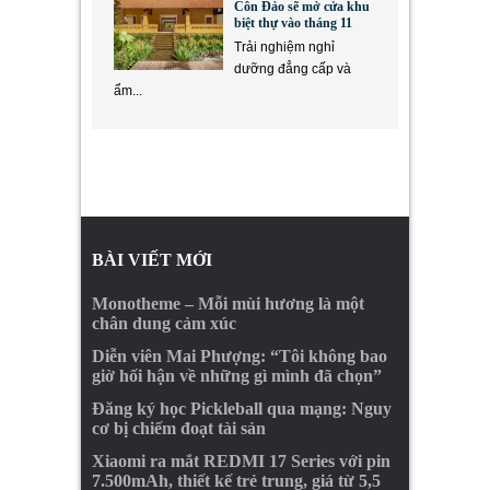
Côn Đảo sẽ mở cửa khu
biệt thự vào tháng 11
Trải nghiệm nghỉ
dưỡng đẳng cấp và
ẩm...
BÀI VIẾT MỚI
Monotheme – Mỗi mùi hương là một
chân dung cảm xúc
Diễn viên Mai Phượng: “Tôi không bao
giờ hối hận về những gì mình đã chọn”
Đăng ký học Pickleball qua mạng: Nguy
cơ bị chiếm đoạt tài sản
Xiaomi ra mắt REDMI 17 Series với pin
7.500mAh, thiết kế trẻ trung, giá từ 5,5