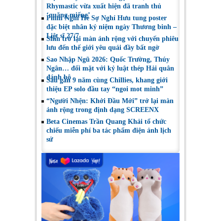
Rhymastic vừa xuất hiện đã tranh thủ
‘quăng miếng’
Phim Nghỉ Hè Sợ Nghỉ Hưu tung poster
đặc biệt nhân kỷ niệm ngày Thương binh –
Liệt sĩ 27/7
Shin trở lại màn ảnh rộng với chuyến phiêu
lưu đến thế giới yêu quái đầy bất ngờ
Sao Nhập Ngũ 2026: Quốc Trường, Thúy
Ngân… đối mặt với kỷ luật thép Hải quân
đánh bộ
Sau gần 9 năm cùng Chillies, khang giới
thiệu EP solo đầu tay “ngoi mot minh”
“Người Nhện: Khởi Đầu Mới” trở lại màn
ảnh rộng trong định dạng SCREENX
Beta Cinemas Trần Quang Khải tổ chức
chiếu miễn phí ba tác phẩm điện ảnh lịch
sử