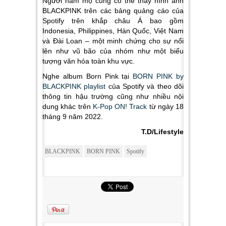
Người hâm mộ cũng có thể thấy hình ảnh
BLACKPINK trên các bảng quảng cáo của
Spotify trên khắp châu Á bao gồm
Indonesia, Philippines, Hàn Quốc, Việt Nam
và Đài Loan – một minh chứng cho sự nổi
lên như vũ bão của nhóm như một biểu
tượng văn hóa toàn khu vực.
Nghe album
Born Pink
tại
BORN PINK by
BLACKPINK playlist
của Spotify và theo dõi
thông tin hậu trường cũng như nhiều nội
dung khác trên
K-Pop ON! Track
từ ngày 18
tháng 9 năm 2022.
T.D/Lifestyle
BLACKPINK
BORN PINK
Spotify