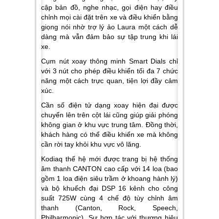
cập bản đồ, nghe nhạc, gọi điện hay điều
chỉnh mọi cài đặt trên xe và điều khiển bằng
giọng nói nhờ trợ lý ảo Laura một cách dễ
dàng mà vẫn đảm bảo sự tập trung khi lái
xe.
Cụm nút xoay thông minh Smart Dials chỉ
với 3 nút cho phép điều khiển tối đa 7 chức
năng một cách trực quan, tiện lợi đầy cảm
xúc.
Cần số điện tử dạng xoay hiện đại được
chuyển lên trên cột lái cũng giúp giải phóng
không gian ở khu vực trung tâm. Đồng thời,
khách hàng có thể điều khiển xe mà không
cần rời tay khỏi khu vực vô lăng.
Kodiaq thế hệ mới được trang bị hệ thống
âm thanh CANTON cao cấp với 14 loa (bao
gồm 1 loa điện siêu trầm ở khoang hành lý)
và bộ khuếch đại DSP 16 kênh cho công
suất 725W cùng 4 chế độ tùy chỉnh âm
thanh (Canton, Rock, Speech,
Philharmonic). Sự hợp tác với thương hiệu