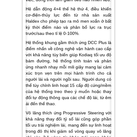
Hệ dẫn động 4×4 thế hệ thứ 4, điều khiển
cơ-điện-thủy lực đến từ nhà sản xuất
Haldex cho phép tạo ra mô men xoắn ở bất
kỳ thời điểm nào và phân bổ lực ra trục
trước/sau theo tỉ lệ 0-100%.
Hệ thống khung gầm thích ứng DCC Plus là
điểm nhấn về công nghệ vận hành cao cấp
với khả năng tùy biến giúp Kodiaq tối ưu độ
bám đường, hệ thống tính toán và phản
ứng nhanh nhạy mỗi mili giây mang lại cảm
xúc trọn vẹn trên mọi hành trình cho cả
người lái và người ngồi sau. Người dung có
thể tùy chỉnh linh hoạt 15 cấp độ cứng/mềm
của hệ thống treo theo ý muốn hoặc thay
đổi tự động thông qua các chế độ lái, từ êm
ái đến thể thao.
Vô lăng thích ứng Progressive Steering với
khả năng thay đổi tỷ số lái cũng góp phần
tối ưu trải nghiệm lái, mang đến sự linh hoạt
trong đô thị khi giảm số vòng quay vô lăng