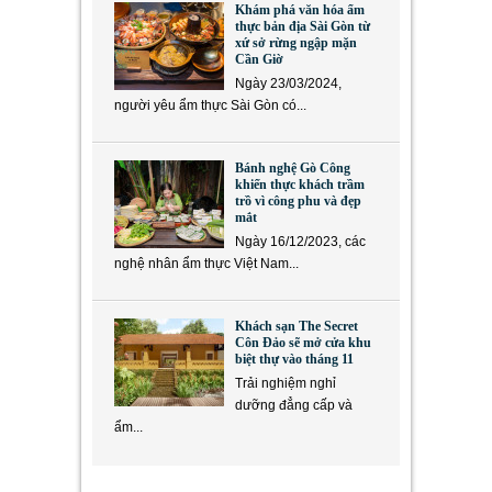
Khám phá văn hóa ẩm
thực bản địa Sài Gòn từ
xứ sở rừng ngập mặn
Cần Giờ
Ngày 23/03/2024,
người yêu ẩm thực Sài Gòn có...
Bánh nghệ Gò Công
khiến thực khách trầm
trồ vì công phu và đẹp
mắt
Ngày 16/12/2023, các
nghệ nhân ẩm thực Việt Nam...
Khách sạn The Secret
Côn Đảo sẽ mở cửa khu
biệt thự vào tháng 11
Trải nghiệm nghỉ
dưỡng đẳng cấp và
ẩm...