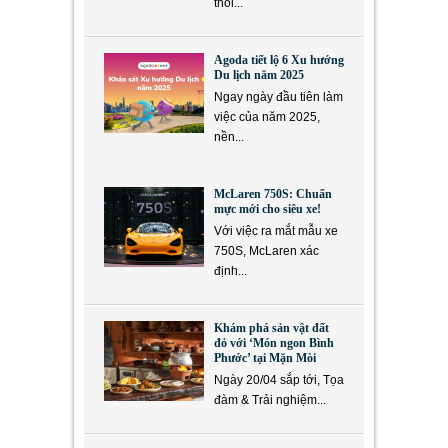
thói...
Agoda tiết lộ 6 Xu hướng
Du lịch năm 2025
Ngay ngày đầu tiên làm
việc của năm 2025,
nền...
McLaren 750S: Chuẩn
mực mới cho siêu xe!
Với việc ra mắt mẫu xe
750S, McLaren xác
định...
Khám phá sản vật đất
đỏ với ‘Món ngon Bình
Phước’ tại Mặn Mòi
Ngày 20/04 sắp tới, Tọa
đàm & Trải nghiệm...