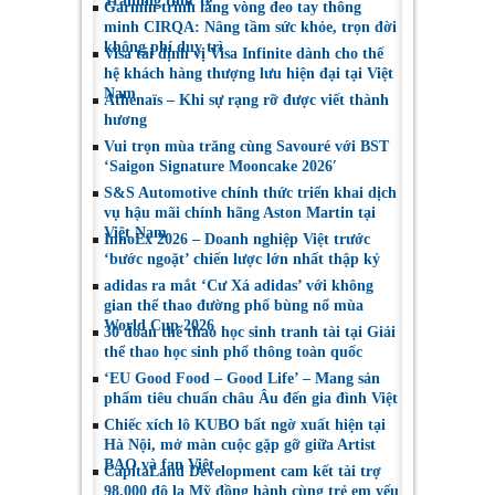
Training thực tế
Garmin trình làng vòng đeo tay thông
minh CIRQA: Nâng tầm sức khỏe, trọn đời
không phí duy trì
Visa tái định vị Visa Infinite dành cho thế
hệ khách hàng thượng lưu hiện đại tại Việt
Nam
Athénaïs – Khi sự rạng rỡ được viết thành
hương
Vui trọn mùa trăng cùng Savouré với BST
‘Saigon Signature Mooncake 2026′
S&S Automotive chính thức triển khai dịch
vụ hậu mãi chính hãng Aston Martin tại
Việt Nam
InnoEx 2026 – Doanh nghiệp Việt trước
‘bước ngoặt’ chiến lược lớn nhất thập kỷ
adidas ra mắt ‘Cư Xá adidas’ với không
gian thể thao đường phố bùng nổ mùa
World Cup 2026
30 đoàn thể thao học sinh tranh tài tại Giải
thể thao học sinh phổ thông toàn quốc
‘EU Good Food – Good Life’ – Mang sản
phẩm tiêu chuẩn châu Âu đến gia đình Việt
Chiếc xích lô KUBO bất ngờ xuất hiện tại
Hà Nội, mở màn cuộc gặp gỡ giữa Artist
BAO và fan Việt
CapitaLand Development cam kết tài trợ
98.000 đô la Mỹ đồng hành cùng trẻ em yếu