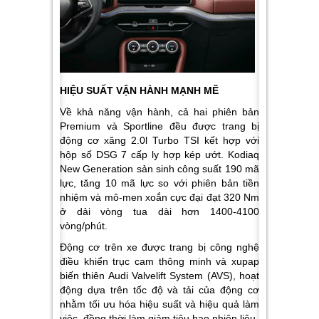
HIỆU SUẤT VẬN HÀNH MẠNH MẼ
Về khả năng vận hành, cả hai phiên bản
Premium và Sportline đều được trang bị
động cơ xăng 2.0l Turbo TSI kết hợp với
hộp số DSG 7 cấp ly hợp kép ướt. Kodiaq
New Generation sản sinh công suất 190 mã
lực, tăng 10 mã lực so với phiên bản tiền
nhiệm và mô-men xoắn cực đại đạt 320 Nm
ở dải vòng tua dài hơn 1400-4100
vòng/phút.
Động cơ trên xe được trang bị công nghệ
điều khiển trục cam thông minh và xupap
biến thiên Audi Valvelift System (AVS), hoạt
động dựa trên tốc độ và tải của động cơ
nhằm tối ưu hóa hiệu suất và hiệu quả làm
việc, đồng thời làm giảm tiêu hao nhiên liệu.