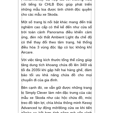
nổi tiếng từ CHLB Đức giúp phát triển
những mẫu loa được tinh chỉnh độc quyền
cho các mẫu xe Skoda.
Một số trang bị nổi bật khác mang đến trải
nghiệm cao cấp có thể kể đến như cửa sổ
trời toàn cảnh Panorama điều khiển cảm
ứng, đèn nội thất Ambient Light đa chế độ
có thể thay đổi theo tâm trạng, hệ thống
điều hòa 3 vùng độc lập có lọc không khí
Aircare.
Với việc tăng kích thước tổng thể cũng giúp
tăng dung tích khoang chứa đồ lên 340l và
tối đa 2035l khi gập hết hai hàng ghế, đảm
bảo tối ưu khả năng chứa đồ cho mọi
chuyến đi của gia đình.
Bên cạnh đó, xe vẫn giữ được những trang
bị Simply Clever làm nên đặc trưng của các
mẫu xe Skoda như các hộc chứa đồ, móc
treo đồ tiện lợi, chìa khóa thông minh Kessy
Advanced tự động mở/đóng cửa xe khi tiến
gần/ra xa kết hợp tính năng mở cốp rảnh