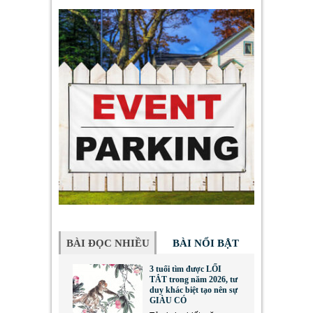
BÀI ĐỌC NHIỀU
BÀI NỔI BẬT
3 tuổi tìm được LỐI
TẮT trong năm 2026, tư
duy khác biệt tạo nên sự
GIÀU CÓ