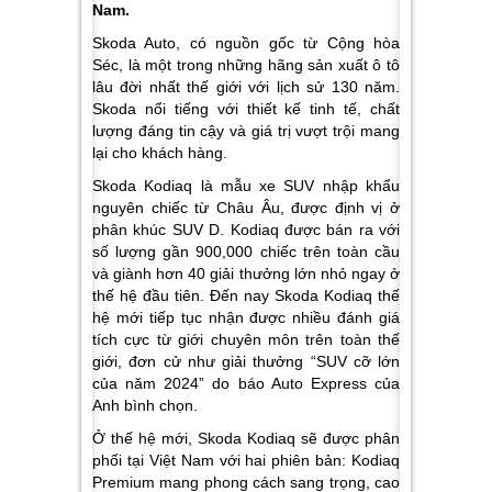
Nam.
Skoda Auto, có nguồn gốc từ Cộng hòa
Séc, là một trong những hãng sản xuất ô tô
lâu đời nhất thế giới với lịch sử 130 năm.
Skoda nổi tiếng với thiết kế tinh tế, chất
lượng đáng tin cậy và giá trị vượt trội mang
lại cho khách hàng.
Skoda Kodiaq là mẫu xe SUV nhập khẩu
nguyên chiếc từ Châu Âu, được định vị ở
phân khúc SUV D. Kodiaq được bán ra với
số lượng gần 900,000 chiếc trên toàn cầu
và giành hơn 40 giải thưởng lớn nhỏ ngay ở
thế hệ đầu tiên. Đến nay Skoda Kodiaq thế
hệ mới tiếp tục nhận được nhiều đánh giá
tích cực từ giới chuyên môn trên toàn thế
giới, đơn cử như giải thưởng “SUV cỡ lớn
của năm 2024” do báo Auto Express của
Anh bình chọn.
Ở thế hệ mới, Skoda Kodiaq sẽ được phân
phối tại Việt Nam với hai phiên bản: Kodiaq
Premium mang phong cách sang trọng, cao