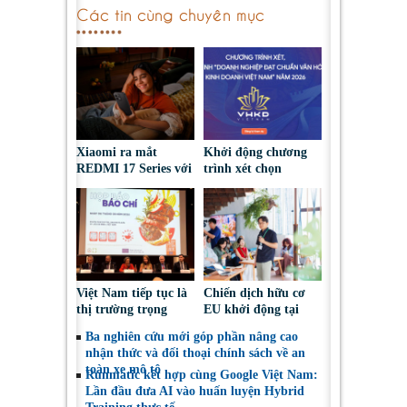
Các tin cùng chuyên mục
Xiaomi ra mắt
Khởi động chương
REDMI 17 Series với
trình xét chọn
pin 7.500mAh, thiết
‘Doanh nghiệp đạt
kế trẻ trung, giá từ
chuẩn Văn hóa Kinh
5,5 triệu đồng
doanh Việt Nam’
năm 2026
Việt Nam tiếp tục là
Chiến dịch hữu cơ
thị trường trọng
EU khởi động tại
điểm đối với nông
Việt Nam, thúc đẩy
Ba nghiên cứu mới góp phần nâng cao
sản, thực phẩm Ba
người tiêu dùng lựa
nhận thức và đối thoại chính sách về an
Lan
chọn sáng suốt
toàn xe mô tô
Runmatic kết hợp cùng Google Việt Nam:
Lần đầu đưa AI vào huấn luyện Hybrid