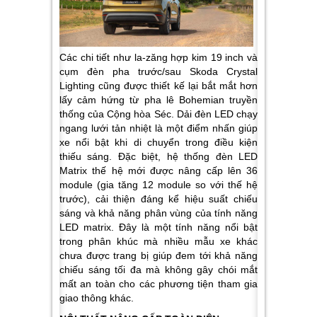
Các chi tiết như la-zăng hợp kim 19 inch và
cụm đèn pha trước/sau Skoda Crystal
Lighting cũng được thiết kế lại bắt mắt hơn
lấy cảm hứng từ pha lê Bohemian truyền
thống của Cộng hòa Séc. Dải đèn LED chạy
ngang lưới tản nhiệt là một điểm nhấn giúp
xe nổi bật khi di chuyển trong điều kiện
thiếu sáng. Đặc biệt, hệ thống đèn LED
Matrix thế hệ mới được nâng cấp lên 36
module (gia tăng 12 module so với thế hệ
trước), cải thiện đáng kể hiệu suất chiếu
sáng và khả năng phân vùng của tính năng
LED matrix. Đây là một tính năng nổi bật
trong phân khúc mà nhiều mẫu xe khác
chưa được trang bị giúp đem tới khả năng
chiếu sáng tối đa mà không gây chói mắt
mất an toàn cho các phương tiện tham gia
giao thông khác.