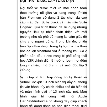
NỘI THẤT NÂNG CẤP TOÀN DIỆN
Nội thất xe được thiết kế mới hoàn toàn
theo hướng tối giản và sang trọng. Phiên
bản Premium sử dụng 2 tùy chọn da cao
cấp màu đen Suite Black và màu nâu Suite
Cognac. Quá trình thuộc da sử dụng những
nguyên liệu tự nhiên thân thiện với môi
trường như cà phê để mang lại cảm giác dễ
chịu cho người dùng. Trong khi đó, phiên
bản Sportline được trang bị bộ ghế thể thao
bọc da lộn Alcantara với lỗ thoáng khí. Cả 2
phiên bản đều được trang bị ghế công thái
học AGR chỉnh điện 8 hướng, bơm hơi đệm
lưng 4 chiều, nhớ 3 vị trí và sưởi độc lập 3
cấp độ.
Vị trí táp lô tích hợp đồng hồ kỹ thuật số
Virtual Cockpit 10 inch hiển thị đầy đủ thông
tin vận hành, tùy chỉnh nhiều chế độ hiển thị
và màn hình giải trí 13 inch sắc nét. Màn
hình giải trí cùng kết nối Apple
CarPlay/Android Auto không dây giúp khách
hàng dễ dàng đồng bộ hóa điện thoại, truy