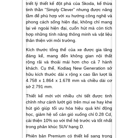
triết lý thiết kế đột phá của Skoda, kế thừa
tinh thần “Simply Clever” nhưng được nâng
tầm để phù hợp với xu hướng công nghệ và
phong cách sống hiện đại, không chỉ mang
lại vẻ ngoài hiện đại, cuốn hút mà còn tích
hợp những tính năng thông minh và vật liệu
thân thiện với môi trường.
Kích thước tổng thể của xe được gia tăng
đáng kể, mang đến không gian nội thất
rộng rãi và thoải mái hơn cho cả 7 hành
khách. Cụ thể, Kodiaq New Generation sở
hữu kích thước dài x rộng x cao lần lượt là
4.758 x 1.864 x 1.678 mm và chiều dài cơ
sở 2.791 mm.
Thiết kế mới với nhiều chi tiết được tinh
chỉnh như cánh lướt gió trên mui xe hay khe
hút gió giúp tối ưu hóa hiệu quả khí động
học, giảm hệ số cản gió xuống chỉ 0.28 Cd,
cải thiện 10% so với thế hệ trước và tốt nhất
trong phân khúc SUV hạng D.
Phiên bản Premium có thiết kế sang trọng