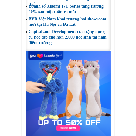
thế
Doanh số Xiaomi 17T Series tăng trưởng
40% sau một tuần ra mắt
BYD Việt Nam khai trương hai showroom
mới tại Hà Nội và Đà Lạt
CapitaLand Development trao tặng dụng
cụ học tập cho hơn 2.000 học sinh tại năm
điểm trường