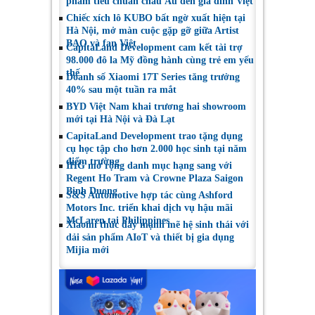
phẩm tiêu chuẩn châu Âu đến gia đình Việt
Chiếc xích lô KUBO bất ngờ xuất hiện tại
Hà Nội, mở màn cuộc gặp gỡ giữa Artist
BAO và fan Việt
CapitaLand Development cam kết tài trợ
98.000 đô la Mỹ đồng hành cùng trẻ em yếu
thế
Doanh số Xiaomi 17T Series tăng trưởng
40% sau một tuần ra mắt
BYD Việt Nam khai trương hai showroom
mới tại Hà Nội và Đà Lạt
CapitaLand Development trao tặng dụng
cụ học tập cho hơn 2.000 học sinh tại năm
điểm trường
IHG mở rộng danh mục hạng sang với
Regent Ho Tram và Crowne Plaza Saigon
Binh Duong
S&S Automotive hợp tác cùng Ashford
Motors Inc. triển khai dịch vụ hậu mãi
McLaren tại Philippines
Xiaomi thúc đẩy mạnh mẽ hệ sinh thái với
dải sản phẩm AIoT và thiết bị gia dụng
Mijia mới