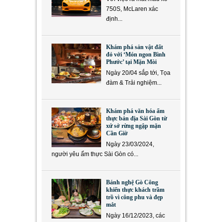
750S, McLaren xác
định...
Khám phá sản vật đất
đỏ với ‘Món ngon Bình
Phước’ tại Mặn Mòi
Ngày 20/04 sắp tới, Tọa
đàm & Trải nghiệm...
Khám phá văn hóa ẩm
thực bản địa Sài Gòn từ
xứ sở rừng ngập mặn
Cần Giờ
Ngày 23/03/2024,
người yêu ẩm thực Sài Gòn có...
Bánh nghệ Gò Công
khiến thực khách trầm
trồ vì công phu và đẹp
mắt
Ngày 16/12/2023, các