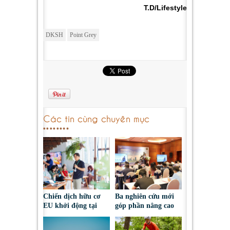
T.D/Lifestyle
DKSH
Point Grey
Các tin cùng chuyên mục
Chiến dịch hữu cơ
Ba nghiên cứu mới
EU khởi động tại
góp phần nâng cao
Việt Nam, thúc đẩy
nhận thức và đối
người tiêu dùng lựa
thoại chính sách về