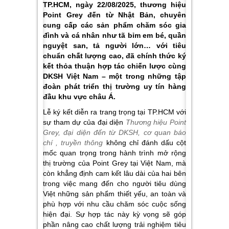
TP.HCM, ngày 22/08/2025, thương hiệu
Point Grey đến từ Nhật Bản, chuyên
cung cấp các sản phẩm chăm sóc gia
đình và cá nhân như tã bỉm em bé, quần
nguyệt san, tả người lớn… với tiêu
chuẩn chất lượng cao, đã chính thức ký
kết thỏa thuận hợp tác chiến lược cùng
DKSH Việt Nam – một trong những tập
đoàn phát triển thị trường uy tín hàng
đầu khu vực châu Á.
Lễ ký kết diễn ra trang trọng tại TP.HCM với
sự tham dự của đại diện
Thương hiệu Point
Grey, đại diện đến từ DKSH, cơ quan báo
chí , truyền thông
không chỉ đánh dấu cột
mốc quan trọng trong hành trình mở rộng
thị trường của Point Grey tại Việt Nam, mà
còn khẳng định cam kết lâu dài của hai bên
trong việc mang đến cho người tiêu dùng
Việt những sản phẩm thiết yếu, an toàn và
phù hợp với nhu cầu chăm sóc cuộc sống
hiện đại. Sự hợp tác này kỳ vọng sẽ góp
phần nâng cao chất lượng trải nghiệm tiêu