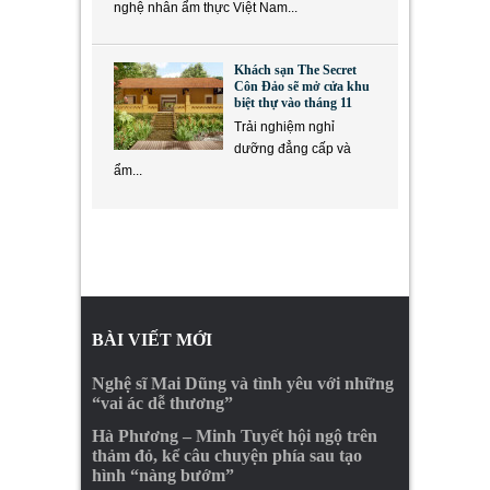
nghệ nhân ẩm thực Việt Nam...
Khách sạn The Secret
Côn Đảo sẽ mở cửa khu
biệt thự vào tháng 11
Trải nghiệm nghỉ
dưỡng đẳng cấp và
ẩm...
BÀI VIẾT MỚI
Nghệ sĩ Mai Dũng và tình yêu với những
“vai ác dễ thương”
Hà Phương – Minh Tuyết hội ngộ trên
thảm đỏ, kể câu chuyện phía sau tạo
hình “nàng bướm”