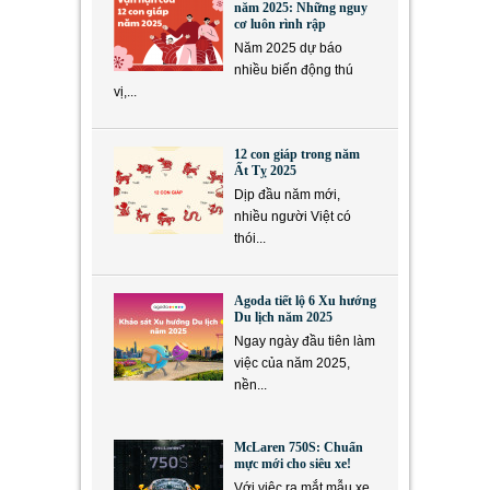
năm 2025: Những nguy
cơ luôn rình rập
Năm 2025 dự báo
nhiều biến động thú
vị,...
12 con giáp trong năm
Ất Tỵ 2025
Dịp đầu năm mới,
nhiều người Việt có
thói...
Agoda tiết lộ 6 Xu hướng
Du lịch năm 2025
Ngay ngày đầu tiên làm
việc của năm 2025,
nền...
McLaren 750S: Chuẩn
mực mới cho siêu xe!
Với việc ra mắt mẫu xe