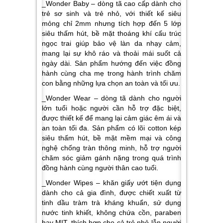
_Wonder Baby – dòng tã cao cấp dành cho
trẻ sơ sinh và trẻ nhỏ, với thiết kế siêu
mỏng chỉ 2mm nhưng tích hợp đến 5 lớp
siêu thấm hút, bề mặt thoáng khí cấu trúc
ngọc trai giúp bảo vệ làn da nhạy cảm,
mang lại sự khô ráo và thoải mái suốt cả
ngày dài. Sản phẩm hướng đến việc đồng
hành cùng cha mẹ trong hành trình chăm
con bằng những lựa chọn an toàn và tối ưu.
_Wonder Wear – dòng tã dành cho người
lớn tuổi hoặc người cần hỗ trợ đặc biệt,
được thiết kế để mang lại cảm giác êm ái và
an toàn tối đa. Sản phẩm có lõi cotton kép
siêu thấm hút, bề mặt mềm mại và công
nghệ chống tràn thông minh, hỗ trợ người
chăm sóc giảm gánh nặng trong quá trình
đồng hành cùng người thân cao tuổi.
_Wonder Wipes – khăn giấy ướt tiện dụng
dành cho cả gia đình, được chiết xuất từ
tinh dầu tràm trà kháng khuẩn, sử dụng
nước tinh khiết, không chứa cồn, paraben
hay MIT, thích hợp cho cả trẻ nhỏ lẫn người