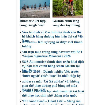
chọn sáng suốt
an toàn xe mô tô
Runmatic kết hợp
Garmin trình làng
cùng Google Việt
vòng đeo tay thông
Nam: Lần đầu đưa
minh CIRQA: Nâng
Visa tái định vị Visa Infinite dành cho thế
AI vào huấn luyện
tầm sức khỏe, trọn
hệ khách hàng thượng lưu hiện đại tại Việt
Hybrid Training
đời không phí duy
Nam
thực tế
Athénaïs – Khi sự rạng rỡ được viết thành
trì
hương
Vui trọn mùa trăng cùng Savouré với BST
‘Saigon Signature Mooncake 2026′
S&S Automotive chính thức triển khai dịch
vụ hậu mãi chính hãng Aston Martin tại
Việt Nam
InnoEx 2026 – Doanh nghiệp Việt trước
‘bước ngoặt’ chiến lược lớn nhất thập kỷ
adidas ra mắt ‘Cư Xá adidas’ với không
gian thể thao đường phố bùng nổ mùa
World Cup 2026
30 đoàn thể thao học sinh tranh tài tại Giải
thể thao học sinh phổ thông toàn quốc
‘EU Good Food – Good Life’ – Mang sản