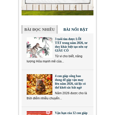
BÀI ĐỌC NHIỀU
BÀI NỔI BẬT
3 tuổi tìm được LỐI
TẮT trong năm 2026, tư
duy khác biệt tạo nên sự
GIÀU CÓ
Tử vi cho biết, năng
lượng Hỏa mạnh mẽ của...
4 con giáp sống bao
dung dễ gặp vận may
lớn năm 2026, tài lộc có
thể khởi sắc bất ngờ
Năm 2026 được cho là
thời điểm nhiều chuyển...
Vận hạn của 12 con giáp