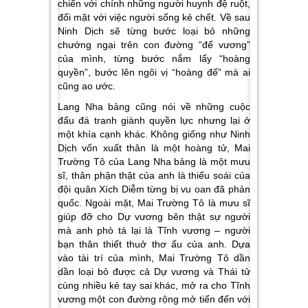
chiến với chính những người huynh đệ ruột,
đối mặt với việc người sống kẻ chết.
Về sau
Ninh Dịch sẽ từng bước loại bỏ những
chướng ngại trên con đường “đế vương”
của mình, từng bước nắm lấy “hoàng
quyền”, bước lên ngôi vị “hoàng đế” mà ai
cũng ao ước.
Lang Nha bảng cũng nói về những cuộc
đấu đá tranh giành quyền lực nhưng lại ở
một khía cạnh khác. Không giống như Ninh
Dịch vốn xuất thân là một hoàng tử, Mai
Trường Tô của Lang Nha bảng là một mưu
sĩ, thân phận thật của anh là thiếu soái của
đội quân Xích Diễm từng bị vu oan đã phản
quốc.
Ngoài mặt, Mai Trường Tô là mưu sĩ
giúp đỡ cho Dự vương bên thật sự người
mà anh phò tá lại là Tĩnh vương – người
bạn thân thiết thuở thơ ấu của anh.
Dựa
vào tài trí của mình, Mai Trường Tô dần
dần loại bỏ được cả Dự vương và Thái tử
cùng nhiều kẻ tay sai khác, mở ra cho Tĩnh
vương một con đường rộng mở tiến đến với