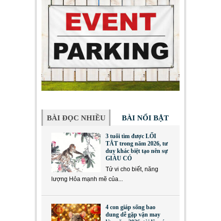
BÀI ĐỌC NHIỀU
BÀI NỔI BẬT
3 tuổi tìm được LỐI
TẮT trong năm 2026, tư
duy khác biệt tạo nên sự
GIÀU CÓ
Tử vi cho biết, năng
lượng Hỏa mạnh mẽ của...
4 con giáp sống bao
dung dễ gặp vận may