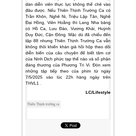
dàn diễn viên thực lực không thể chê vào
đâu được. Nếu Thiên Thịnh Trường Ca có
Trần Khôn, Nghê Ni, Triệu Lập Tân, Nghê
Đại Hồng, Viên Hoằng thì Lang Nha bảng
có Hồ Ca, Lưu Đào, Vương Khải, Huỳnh
Duy Đức, Cận Đông.
Mặc dù đã chiếu đến
tập 88 nhưng Thiên Thịnh Trường Ca vẫn
không thôi khiến khán giả hồi hộp theo dõi
diễn biến của câu chuyện để biết tâm cơ
của Ninh Dịch phức tạp thế nào và số phận
đáng thương của Phượng Tri Vi. Đón xem
những tập tiếp theo của phim từ ngày
7/5/2025 vào lúc 22h hàng ngày trên
THVL1 .
LC/Lifestyle
Thiên Thịnh trường ca