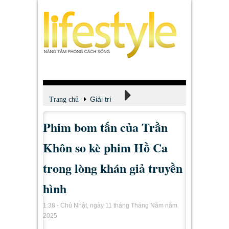
Giải trí
Trang chủ
Phim bom tấn của Trần
Xem - Nghe - Đọc
Khôn so kè phim Hồ Ca
trong lòng khán giả truyền
hình
1:38 - Chủ Nhật, ngày 11 tháng Tháng Năm năm
2025