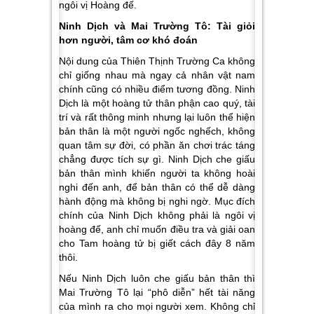
ngôi vị Hoàng đế.
Ninh Dịch và Mai Trường Tô: Tài giỏi
hơn người
,
tâm
cơ khó đoán
Nội dung của Thiên Thịnh Trường Ca không
chỉ giống nhau mà ngay cả nhân vật nam
chính cũng có nhiều điểm tương đồng. Ninh
Dịch là một hoàng tử thân phận cao quý, tài
trí và rất thông minh nhưng lại luôn thể hiện
bản thân là một người ngốc nghếch, không
quan tâm sự đời, có phần ăn chơi trác táng
chẳng được tích sự gì.
Ninh Dịch che giấu
bản thân mình khiến người ta không hoài
nghi đến anh, để bản thân có thể dễ dàng
hành động mà không bị nghi ngờ.
Mục đích
chính của Ninh Dịch không phải là ngôi vị
hoàng đế, anh chỉ muốn điều tra và giải oan
cho Tam hoàng tử bị giết cách đây 8 năm
thôi.
Nếu Ninh Dịch luôn che giấu bản thân thì
Mai Trường Tô lại “phô diễn” hết tài năng
của mình ra cho mọi người xem. Không chỉ