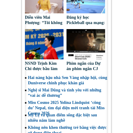
Diễn viên Mai
Đăng ký học
Phượng: “Tôi không
Pickleball qua mạng:
bao giờ hối hận về
Nguy cơ bị chiếm
những gì mình đã
đoạt tài sản
chọn”
NSND Trịnh Kim
Phim ngắn của Dự
Chi được bầu làm
án phim ngắn CJ
Phó Chủ tịch Hội
tiếp tục được đề cử
Hai nàng hậu nhà Sen Vàng nhập hội, cùng
Nghệ sĩ Sân khấu
tại LHP quốc tế
Duniverse chinh phục khán giả
Việt Nam
Toronto 2026
Nghệ sĩ Mai Dũng và tình yêu với những
“vai ác dễ thương”
Miss Cosmo 2025 Yolina Lindquist ‘công
du’ Nepal, tìm đại diện mới tranh tài Miss
Cosmo 2026
Mỹ Lệ và quan điểm sống đặc biệt sau
nhiều năm làm nghề
Không nên khen thưởng trẻ bằng việc được
sử dụng điện thoại