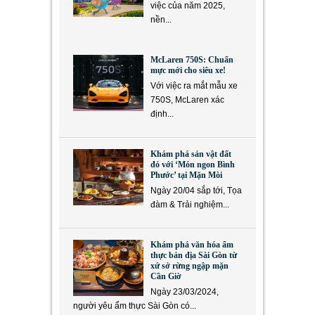
việc của năm 2025,
nền...
McLaren 750S: Chuẩn
mực mới cho siêu xe!
Với việc ra mắt mẫu xe
750S, McLaren xác
định...
Khám phá sản vật đất
đỏ với ‘Món ngon Bình
Phước’ tại Mặn Mòi
Ngày 20/04 sắp tới, Tọa
đàm & Trải nghiệm...
Khám phá văn hóa ẩm
thực bản địa Sài Gòn từ
xứ sở rừng ngập mặn
Cần Giờ
Ngày 23/03/2024,
người yêu ẩm thực Sài Gòn có...