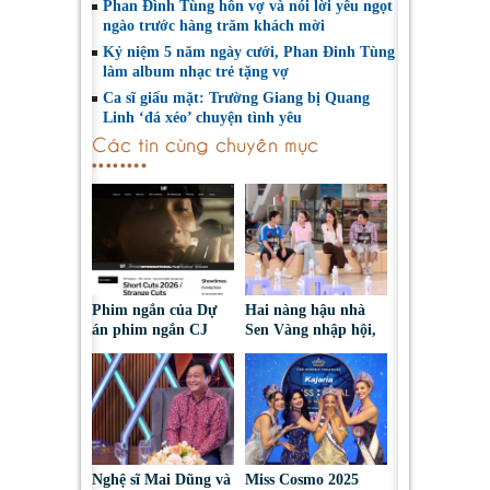
Phan Đình Tùng hôn vợ và nói lời yêu ngọt
ngào trước hàng trăm khách mời
Kỷ niệm 5 năm ngày cưới, Phan Đinh Tùng
làm album nhạc trẻ tặng vợ
Ca sĩ giấu mặt: Trường Giang bị Quang
Linh ‘đá xéo’ chuyện tình yêu
Các tin cùng chuyên mục
Phim ngắn của Dự
Hai nàng hậu nhà
án phim ngắn CJ
Sen Vàng nhập hội,
tiếp tục được đề cử
cùng Duniverse
tại LHP quốc tế
chinh phục khán giả
Toronto 2026
Nghệ sĩ Mai Dũng và
Miss Cosmo 2025