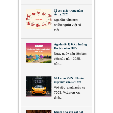
12 con giáp trong năm
Ất Tỵ 2025
Dịp đầu năm mới,
nhiều người Việt có
thói...
Agoda tiết lộ 6 Xu hướng
Du lịch năm 2025
Ngay ngày đầu tiên làm
việc của năm 2025,
nền...
McLaren 750S: Chuẩn
mực mới cho siêu xe!
Với việc ra mắt mẫu xe
750S, McLaren xác
định...
Khám phá sản vật đất