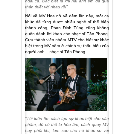
ngại cả. Đặc biệt là khi hai anh em đã quá
thân thiết với nhau rồi”.
Nói về MV Hoa nở về đêm lần này, một ca
khúc đã từng được nhiều nghệ sĩ thể hiện
thành công, Phan Đinh Tùng cũng không
quên dành lời khen cho nhạc sĩ Tân Phong.
Cựu thành viên nhóm MTV cho biết sự khác
biệt trong MV nằm ở chính sự thấu hiểu của
người anh – nhạc sĩ Tấn Phong.
“Tôi luôn tìm cách tạo sự khác biệt cho sản
phẩm, đó có thể là hòa âm, cách quay MV
hay phối khi, làm sao cho nó khác so với