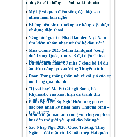
tình yêu với những
Yolina Lindquist
“vai ác dễ thương”
‘công du’ Nepal, tìm
Mỹ Lệ và quan điểm sống đặc biệt sau
đại diện mới tranh
nhiều năm làm nghề
tài Miss Cosmo 2026
Không nên khen thưởng trẻ bằng việc được
sử dụng điện thoại
‘Ông lớn’ giải trí Nhật Bản đến Việt Nam
tìm kiếm nhóm nhạc nữ thế hệ đầu tiên’
Miss Cosmo 2025 Yolina Lindquist ‘công
du’ Trung Quốc, tìm ra 3 đại diện China,
Hong Kong, Macau
Dự án phim ngắn CJ mùa 7 công bố 14 dự
án tiềm năng lọt vào Vòng Thuyết trình
Đoan Trang thẳng thắn nói về cái giá của sự
nổi tiếng quá nhanh
‘Tị vài boy’ Ma Bư tái ngộ Bona, bố
Rhymastic vừa xuất hiện đã tranh thủ
‘quăng miếng’
Phim Nghỉ Hè Sợ Nghỉ Hưu tung poster
đặc biệt nhân kỷ niệm ngày Thương binh –
Liệt sĩ 27/7
Shin trở lại màn ảnh rộng với chuyến phiêu
lưu đến thế giới yêu quái đầy bất ngờ
Sao Nhập Ngũ 2026: Quốc Trường, Thúy
Ngân… đối mặt với kỷ luật thép Hải quân