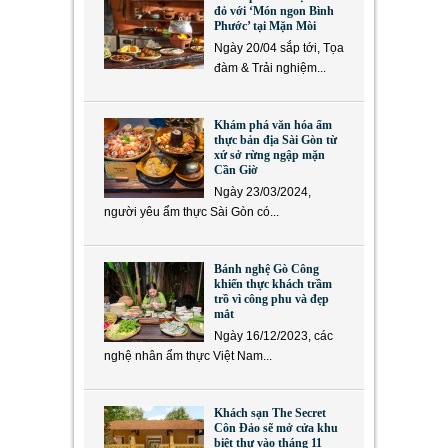
đỏ với ‘Món ngon Bình
Phước’ tại Mặn Mòi
Ngày 20/04 sắp tới, Tọa
đàm & Trải nghiệm...
Khám phá văn hóa ẩm
thực bản địa Sài Gòn từ
xứ sở rừng ngập mặn
Cần Giờ
Ngày 23/03/2024,
người yêu ẩm thực Sài Gòn có...
Bánh nghệ Gò Công
khiến thực khách trầm
trồ vì công phu và đẹp
mắt
Ngày 16/12/2023, các
nghệ nhân ẩm thực Việt Nam...
Khách sạn The Secret
Côn Đảo sẽ mở cửa khu
biệt thự vào tháng 11