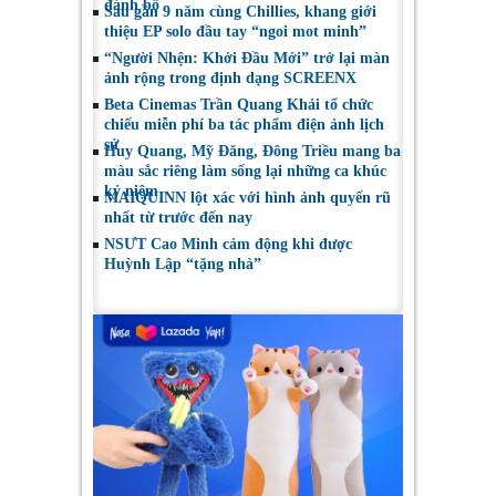
đánh bộ
Sau gần 9 năm cùng Chillies, khang giới
thiệu EP solo đầu tay “ngoi mot minh”
“Người Nhện: Khởi Đầu Mới” trở lại màn
ảnh rộng trong định dạng SCREENX
Beta Cinemas Trần Quang Khải tổ chức
chiếu miễn phí ba tác phẩm điện ảnh lịch
sử
Huy Quang, Mỹ Đăng, Đông Triều mang ba
màu sắc riêng làm sống lại những ca khúc
kỷ niệm
MAIQUINN lột xác với hình ảnh quyến rũ
nhất từ trước đến nay
NSƯT Cao Minh cảm động khi được
Huỳnh Lập “tặng nhà”