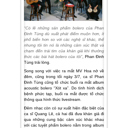
“Có lẽ những sản phẩm bolero của Phan
Đinh Tùng dù xuất phát điểm muộn hơn, ít
phổ biến hơn so với các nghệ sĩ khác, thế
nhưng tôi tin nó là những cảm xúc thật và
chạm đến trái tim của khán giả khi thưởng
thức các bài hát bolero của tôi”
, Phan Đinh
Tùng trải lòng.
Song song với việc ra mắt MV Hoa nở về
đêm, cũng trong tối ngày 3/7, ca sĩ Phan
Đinh Tùng cũng tổ chức buổi ra mắt album
acoustic bolero “Xót xa”. Do tình hình dịch
bệnh phức tạp, buổi ra mắt được tổ chức
thông qua hình thức livestream.
Đêm nhạc còn có sự xuất hiện đặc biệt của
ca sĩ Quang Lê, cả hai đã đưa khán giả đi
qua những cung bậc cảm xúc khác nhau
với các tuyệt phẩm bolero nằm trong album