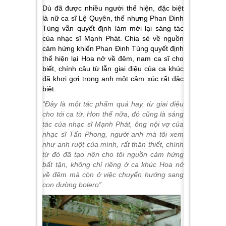
Dù đã được nhiều người thể hiện, đặc biệt
là nữ ca sĩ Lệ Quyên, thế nhưng Phan Đinh
Tùng vẫn quyết định làm mới lại sáng tác
của nhạc sĩ Mạnh Phát. Chia sẻ về nguồn
cảm hứng khiến Phan Đinh Tùng quyết định
thể hiện lại Hoa nở về đêm, nam ca sĩ cho
biết, chính câu từ lẫn giai điệu của ca khúc
đã khơi gợi trong anh một cảm xúc rất đặc
biệt.
“Đây là một tác phẩm quá hay, từ giai điệu
cho tới ca từ. Hơn thế nữa, đó cũng là sáng
tác của nhạc sĩ Mạnh Phát, ông nội vợ của
nhạc sĩ Tấn Phong, người anh mà tôi xem
như anh ruột của mình, rất thân thiết, chính
từ đó đã tạo nên cho tôi nguồn cảm hứng
bất tận, không chỉ riêng ở ca khúc Hoa nở
về đêm mà còn ở việc chuyển hướng sang
con đường bolero”.