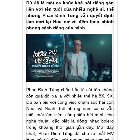
Dù đã là một ca khúc khá nổi tiếng gắn
liền với tên tuổi của nhiều nghệ sĩ, thế
nhưng Phan Đinh Tùng vẫn quyết định
làm mới lại Hoa nở về đêm theo chính
phong cách riêng của mình.
Phan Đinh Tùng chắc hẳn là cái tên không
còn quá đỗi xa lạ với nhiều thế hệ 8X, 9X.
Dù bận bịu với công việc chăm sóc hai con
Noel và Noah, thế nhưng nam ca sĩ vẫn
miệt mài làm việc, cống hiến hết mình cho
nghệ thuật, đặc biệt là dòng nhạc bolero
trong khoảng thời gian gần đây. Mới đây
nhất, Phan Đinh Tùng đã cho ra mắt MV
Hoa nở về đêm với phong cách acoustic,