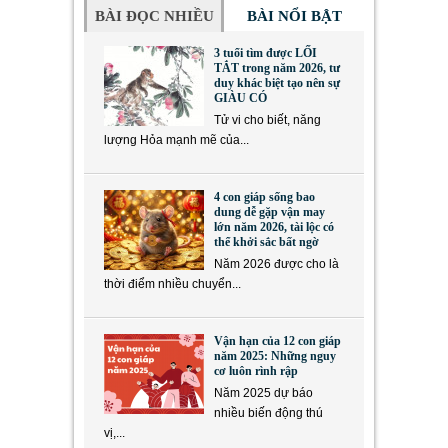
BÀI ĐỌC NHIỀU
BÀI NỔI BẬT
3 tuổi tìm được LỐI
TẮT trong năm 2026, tư
duy khác biệt tạo nên sự
GIÀU CÓ
Tử vi cho biết, năng
lượng Hỏa mạnh mẽ của...
4 con giáp sống bao
dung dễ gặp vận may
lớn năm 2026, tài lộc có
thể khởi sắc bất ngờ
Năm 2026 được cho là
thời điểm nhiều chuyển...
Vận hạn của 12 con giáp
năm 2025: Những nguy
cơ luôn rình rập
Năm 2025 dự báo
nhiều biến động thú
vị,...