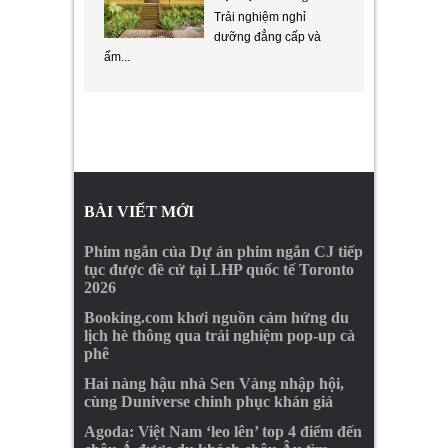
Trải nghiệm nghỉ
dưỡng đẳng cấp và
ẩm...
BÀI VIẾT MỚI
Phim ngắn của Dự án phim ngắn CJ tiếp
tục được đề cử tại LHP quốc tế Toronto
2026
Booking.com khơi nguồn cảm hứng du
lịch hè thông qua trải nghiệm pop-up cà
phê
Hai nàng hậu nhà Sen Vàng nhập hội,
cùng Duniverse chinh phục khán giả
Agoda: Việt Nam ‘leo lên’ top 4 điểm đến