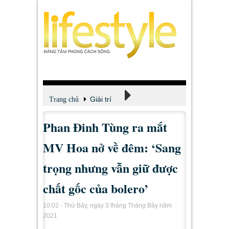
Giải trí
Trang chủ
Phan Đinh Tùng ra mắt
Xem - Nghe - Đọc
MV Hoa nở về đêm: ‘Sang
trọng nhưng vẫn giữ được
chất gốc của bolero’
10:02 - Thứ Bảy, ngày 3 tháng Tháng Bảy năm
2021