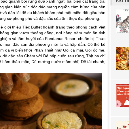
BÀI Đ
 bao quanh bởi rừng dừa xanh ngát, bãi biển cát trắng trải
ông gian kiến trúc độc đáo mang nguồn cảm hứng của nền
 và dẫn lối để du khách khám phá một miền đất giàu bản
cùng sự phong phú và đặc sắc của ẩm thực địa phương.
ẽ giới thiệu Tiệc Buffet hoành tráng theo phong cách Việt
không gian vườn thoáng đãng, nơi hàng trăm món ăn tinh
nghiệm và tâm huyết của Pandanus Resort chuẩn bị. Thực
ác món đặc sản địa phương mới lạ và hấp dẫn. Có thể kể
ậm đà vị biển khơi Phan Thiết như
Gỏi cá mai, Gỏi ốc mè,
y dê đặc sản Chăm
với Dê hấp cuốn rau rừng, Thịt ba chỉ
dê hầm thảo mộc, Dê nướng nước mắm nhĩ, Dê tái chanh,