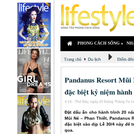
PHONG CÁCH SỐNG
NH
Du lịch
Trang chủ
Điểm đến
Pandanus Resort Mũi N
đặc biệt kỷ niệm hành
4:16 - Thứ Bảy, ngày 20 tháng Tháng Tư 
Đặt dấu ấn cho hành trình 20 nă
Mũi Né – Phan Thiết, Pandanus Re
đặc biệt vào dịp Lễ 30/4 này để 
qua.