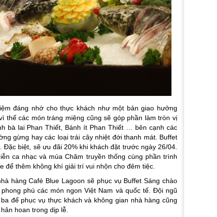
iệm đáng nhớ cho thực khách như một bản giao hưởng
 vì thế các món tráng miệng cũng sẽ góp phần làm tròn vị
nh bà lai Phan Thiết, Bánh ít Phan Thiết … bên cạnh các
 gừng hay các loại trái cây nhiệt đới thanh mát. Buffet
Đặc biệt, sẽ ưu đãi 20% khi khách đặt trước ngày 26/04.
 diễn ca nhạc và múa Chăm truyền thống cùng phần trình
e để thêm không khí giải trí vui nhộn cho đêm tiệc.
 nhà hàng Café Blue Lagoon sẽ phục vụ Buffet Sáng chào
i phong phú các món ngon Việt Nam và quốc tế. Đội ngũ
 ba để phục vụ thực khách và không gian nhà hàng cũng
 hân hoan trong dịp lễ.