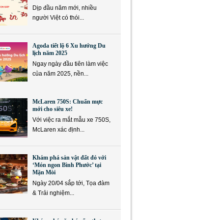
Dịp đầu năm mới, nhiều
người Việt có thói...
Agoda tiết lộ 6 Xu hướng Du
lịch năm 2025
Ngay ngày đầu tiên làm việc
của năm 2025, nền...
McLaren 750S: Chuẩn mực
mới cho siêu xe!
Với việc ra mắt mẫu xe 750S,
McLaren xác định...
Khám phá sản vật đất đỏ với
‘Món ngon Bình Phước’ tại
Mặn Mòi
Ngày 20/04 sắp tới, Tọa đàm
& Trải nghiệm...