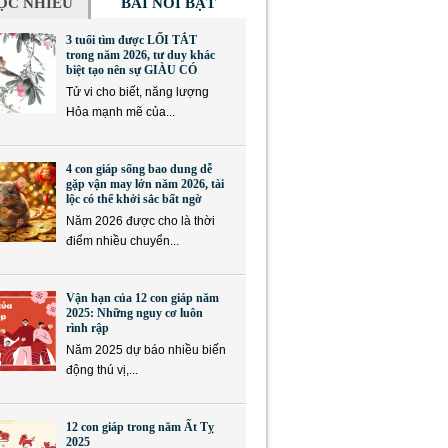
ỌC NHIỀU
BÀI NỔI BẬT
3 tuổi tìm được LỐI TẮT
trong năm 2026, tư duy khác
biệt tạo nên sự GIÀU CÓ
Tử vi cho biết, năng lượng
Hỏa mạnh mẽ của...
4 con giáp sống bao dung dễ
gặp vận may lớn năm 2026, tài
lộc có thể khởi sắc bất ngờ
Năm 2026 được cho là thời
điểm nhiều chuyển...
Vận hạn của 12 con giáp năm
2025: Những nguy cơ luôn
rình rập
Năm 2025 dự báo nhiều biến
động thú vị,...
12 con giáp trong năm Ất Tỵ
2025