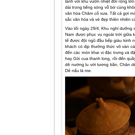
lành với khu vườn nhiệt đới rộng lớn
dài trong tiếng sóng vỗ bờ cùng kh
văn hóa Chăm cổ xưa. Tất cả gợi mở
sắc văn hóa và vẻ đẹp thiên nhiên 
Vào tối ngày 29/4, Khu nghỉ dưỡng s
Nam được phục vụ ngoài trời giữa 
tế được đội ngũ đầu bếp giàu kinh 
khách có dịp thưởng thức vô vàn c
đến các món khai vị đặc trưng và đ
hay Gỏi cua thanh long, rồi đến
quầ
dê nướng lu với tương bần, Chân 
Dê nấu lá me.