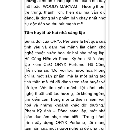
những ai muốn khẳng định nét cuốn hút đầy
mê hoặc. WOODY MARYAM – Hương thơm
trẻ trung, thanh lịch, hiện đại mà vẫn dịu
dàng, là dòng sản phẩm bán chạy nhất nhờ
sự độc đáo và thu hút mạnh mẽ.
Tâm huyết từ hai nhà sáng lập
Sự ra đời của ORYX Perfume là kết quả của
tình yêu và đam mê mãnh liệt dành cho
nghệ thuật nước hoa từ hai nhà sáng lập,
Hồ Công Hiền và Phạm Kỳ Anh. Nhà sáng
lập kiêm CEO ORYX Perfume, Hồ Công
Hiền chia sẻ: “Đối với tôi, nước hoa không
chỉ là một sản phẩm, mà là một sáng tạo
tinh thần mà tôi đã dành trọn tâm huyết và
nỗ lực. Với tình yêu mãnh liệt dành cho
nghệ thuật chế tác hương, tôi không ngừng
tìm kiếm cảm hứng mới từ thiên nhiên, văn
hoá và những khoảnh khắc đời thường.”
Phạm Kỳ Anh – Đồng sáng lập, một nhà
giáo dục âm nhạc cho biết: “Trong hành
trình xây dựng ORYX Perfume, tôi mang
tâm hồn của một người nghệ sĩ để pha trộn