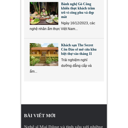
Bánh nghệ Gò Công
khiến thực khách trầm
trồ vì công phu và đẹp
mắt
Ngày 16/12/2023, các
nghệ nhân ẩm thực Việt Nam...
Khách sạn The Secret
Côn Đảo sẽ mở cửa khu
biệt thự vào tháng 11
Trải nghiệm nghỉ
dưỡng đẳng cấp và
ẩm...
BÀI VIẾT MỚI
Nghệ sĩ Mai Dũng và tình yêu với những