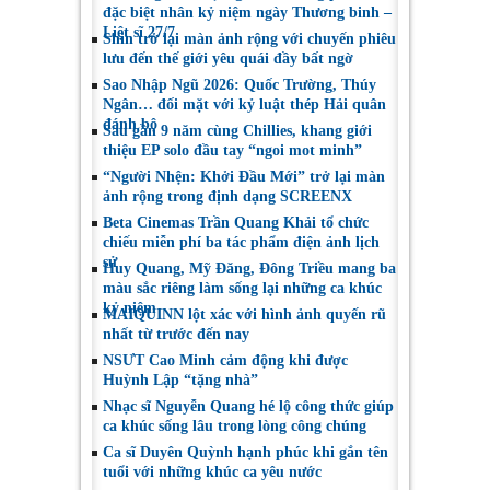
đặc biệt nhân kỷ niệm ngày Thương binh –
Liệt sĩ 27/7
Shin trở lại màn ảnh rộng với chuyến phiêu
lưu đến thế giới yêu quái đầy bất ngờ
Sao Nhập Ngũ 2026: Quốc Trường, Thúy
Ngân… đối mặt với kỷ luật thép Hải quân
đánh bộ
Sau gần 9 năm cùng Chillies, khang giới
thiệu EP solo đầu tay “ngoi mot minh”
“Người Nhện: Khởi Đầu Mới” trở lại màn
ảnh rộng trong định dạng SCREENX
Beta Cinemas Trần Quang Khải tổ chức
chiếu miễn phí ba tác phẩm điện ảnh lịch
sử
Huy Quang, Mỹ Đăng, Đông Triều mang ba
màu sắc riêng làm sống lại những ca khúc
kỷ niệm
MAIQUINN lột xác với hình ảnh quyến rũ
nhất từ trước đến nay
NSƯT Cao Minh cảm động khi được
Huỳnh Lập “tặng nhà”
Nhạc sĩ Nguyễn Quang hé lộ công thức giúp
ca khúc sống lâu trong lòng công chúng
Ca sĩ Duyên Quỳnh hạnh phúc khi gắn tên
tuổi với những khúc ca yêu nước