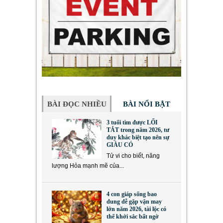
BÀI ĐỌC NHIỀU
BÀI NỔI BẬT
3 tuổi tìm được LỐI
TẮT trong năm 2026, tư
duy khác biệt tạo nên sự
GIÀU CÓ
Tử vi cho biết, năng
lượng Hỏa mạnh mẽ của...
4 con giáp sống bao
dung dễ gặp vận may
lớn năm 2026, tài lộc có
thể khởi sắc bất ngờ