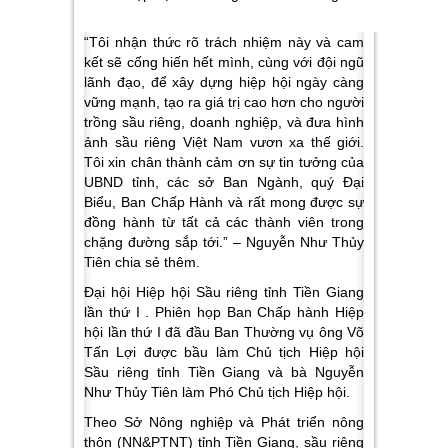
“Tôi nhận thức rõ trách nhiệm này và cam
kết sẽ cống hiến hết mình, cùng với đội ngũ
lãnh đạo, để xây dựng hiệp hội ngày càng
vững mạnh, tạo ra giá trị cao hơn cho người
trồng sầu riêng, doanh nghiệp, và đưa hình
ảnh sầu riêng Việt Nam vươn xa thế giới.
Tôi xin chân thành cảm ơn sự tin tưởng của
UBND tỉnh, các sở Ban Ngành, quý Đại
Biểu, Ban Chấp Hành và rất mong được sự
đồng hành từ tất cả các thành viên trong
chặng đường sắp tới.” – Nguyễn Như Thủy
Tiên chia sẻ thêm.
Đại hội Hiệp hội Sầu riêng tỉnh Tiền Giang
lần thứ I . Phiên họp Ban Chấp hành Hiệp
hội lần thứ I đã đầu Ban Thường vụ ông Võ
Tấn Lợi được bầu làm Chủ tịch Hiệp hội
Sầu riêng tỉnh Tiền Giang và bà Nguyễn
Như Thủy Tiên làm Phó Chủ tịch Hiệp hội.
Theo Sở Nông nghiệp và Phát triển nông
thôn (NN&PTNT) tỉnh Tiền Giang, sầu riêng