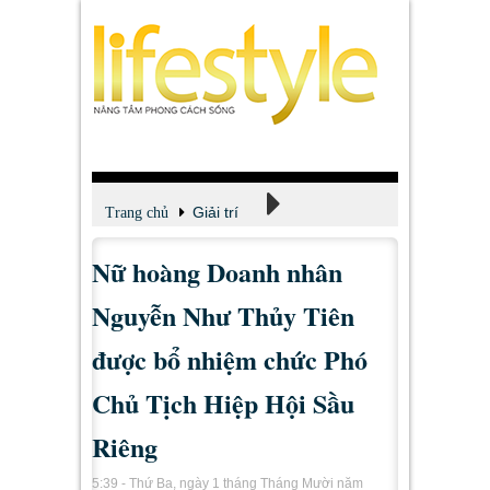
Giải trí
Trang chủ
Nữ hoàng Doanh nhân
Xem - Nghe - Đọc
Nguyễn Như Thủy Tiên
được bổ nhiệm chức Phó
Chủ Tịch Hiệp Hội Sầu
Riêng
5:39 - Thứ Ba, ngày 1 tháng Tháng Mười năm