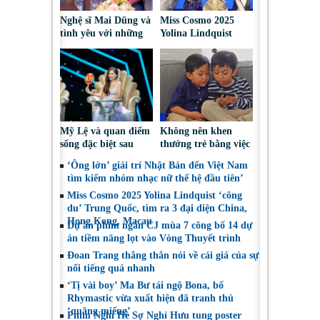
Nghệ sĩ Mai Dũng và
Miss Cosmo 2025
tình yêu với những
Yolina Lindquist
“vai ác dễ thương”
‘công du’ Nepal, tìm
đại diện mới tranh
tài Miss Cosmo 2026
Mỹ Lệ và quan điểm
Không nên khen
sống đặc biệt sau
thưởng trẻ bằng việc
nhiều năm làm nghề
được sử dụng điện
‘Ông lớn’ giải trí Nhật Bản đến Việt Nam
thoại
tìm kiếm nhóm nhạc nữ thế hệ đầu tiên’
Miss Cosmo 2025 Yolina Lindquist ‘công
du’ Trung Quốc, tìm ra 3 đại diện China,
Hong Kong, Macau
Dự án phim ngắn CJ mùa 7 công bố 14 dự
án tiềm năng lọt vào Vòng Thuyết trình
Đoan Trang thẳng thắn nói về cái giá của sự
nổi tiếng quá nhanh
‘Tị vài boy’ Ma Bư tái ngộ Bona, bố
Rhymastic vừa xuất hiện đã tranh thủ
‘quăng miếng’
Phim Nghỉ Hè Sợ Nghỉ Hưu tung poster