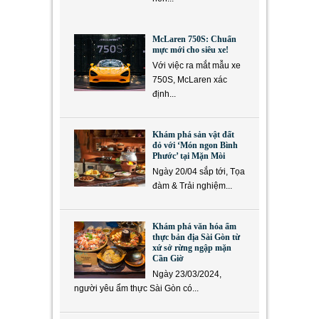
McLaren 750S: Chuẩn
mực mới cho siêu xe!
Với việc ra mắt mẫu xe
750S, McLaren xác
định...
Khám phá sản vật đất
đỏ với ‘Món ngon Bình
Phước’ tại Mặn Mòi
Ngày 20/04 sắp tới, Tọa
đàm & Trải nghiệm...
Khám phá văn hóa ẩm
thực bản địa Sài Gòn từ
xứ sở rừng ngập mặn
Cần Giờ
Ngày 23/03/2024,
người yêu ẩm thực Sài Gòn có...