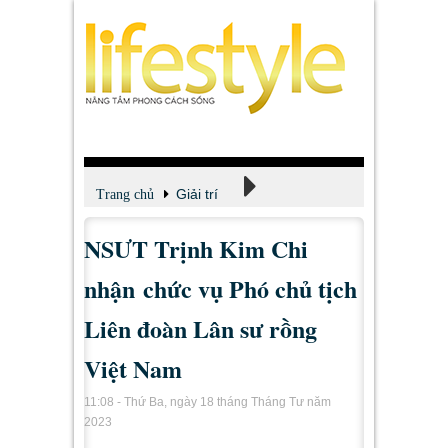
Giải trí
Trang chủ
NSƯT Trịnh Kim Chi
Xem - Nghe - Đọc
nhận chức vụ Phó chủ tịch
Liên đoàn Lân sư rồng
Việt Nam
11:08 - Thứ Ba, ngày 18 tháng Tháng Tư năm
2023