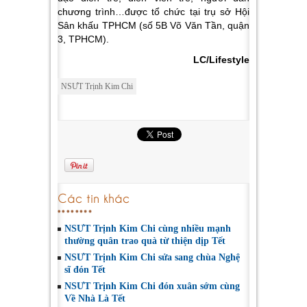
chương trình…được tổ chức tại trụ sở Hội
Sân khấu TPHCM (số 5B Võ Văn Tần, quận
3, TPHCM).
LC/Lifestyle
NSƯT Trịnh Kim Chi
Các tin khác
NSƯT Trịnh Kim Chi cùng nhiều mạnh
thường quân trao quà từ thiện dịp Tết
NSƯT Trịnh Kim Chi sửa sang chùa Nghệ
sĩ đón Tết
NSƯT Trịnh Kim Chi đón xuân sớm cùng
Về Nhà Là Tết