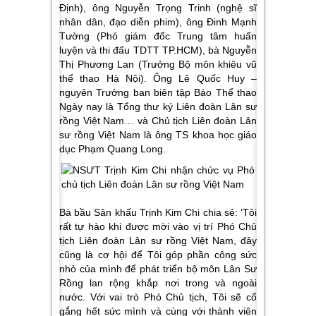
Định), ông Nguyễn Trọng Trinh (nghệ sĩ
nhân dân, đạo diễn phim), ông Đinh Mạnh
Tường (Phó giám đốc Trung tâm huấn
luyện và thi đấu TDTT TP.HCM), bà Nguyễn
Thị Phương Lan (Trưởng Bộ môn khiêu vũ
thể thao Hà Nội). Ông Lê Quốc Huy –
nguyên Trưởng ban biên tập Báo Thể thao
Ngày nay là Tổng thư ký Liên đoàn Lân sư
rồng Việt Nam… và Chủ tịch Liên đoàn Lân
sư rồng Việt Nam là ông TS khoa học giáo
dục Phạm Quang Long.
Bà bầu Sân khấu Trịnh Kim Chi chia sẻ: ‘Tôi
rất tự hào khi được mời vào vị trí Phó Chủ
tịch Liên đoàn Lân sư rồng Việt Nam, đây
cũng là cơ hội để Tôi góp phần công sức
nhỏ của mình để phát triển bộ môn Lân Sư
Rồng lan rộng khắp nơi trong và ngoài
nước. Với vai trò Phó Chủ tịch, Tôi sẽ cố
gắng hết sức mình và cùng với thành viên