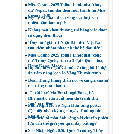
Miss Cosmo 2025 Yolina Lindquist ‘công
du’ Nepal, tìm đại diện mới tranh tài Miss
Cosmo 2026
Mỹ Lệ và quan điểm sống đặc biệt sau
nhiều năm làm nghề
Không nên khen thưởng trẻ bằng việc được
sử dụng điện thoại
‘Ông lớn’ giải trí Nhật Bản đến Việt Nam
tìm kiếm nhóm nhạc nữ thế hệ đầu tiên’
Miss Cosmo 2025 Yolina Lindquist ‘công
du’ Trung Quốc, tìm ra 3 đại diện China,
Hong Kong, Macau
Dự án phim ngắn CJ mùa 7 công bố 14 dự
án tiềm năng lọt vào Vòng Thuyết trình
Đoan Trang thẳng thắn nói về cái giá của sự
nổi tiếng quá nhanh
‘Tị vài boy’ Ma Bư tái ngộ Bona, bố
Rhymastic vừa xuất hiện đã tranh thủ
‘quăng miếng’
Phim Nghỉ Hè Sợ Nghỉ Hưu tung poster
đặc biệt nhân kỷ niệm ngày Thương binh –
Liệt sĩ 27/7
Shin trở lại màn ảnh rộng với chuyến phiêu
lưu đến thế giới yêu quái đầy bất ngờ
Sao Nhập Ngũ 2026: Quốc Trường, Thúy