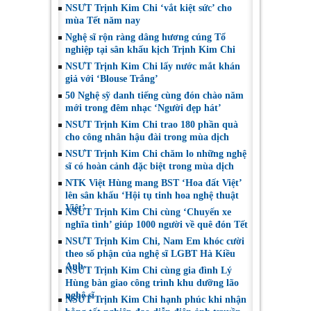
NSƯT Trịnh Kim Chi ‘vắt kiệt sức’ cho
mùa Tết năm nay
Nghệ sĩ rộn ràng dâng hương cúng Tổ
nghiệp tại sân khấu kịch Trịnh Kim Chi
NSƯT Trịnh Kim Chi lấy nước mắt khán
giả với ‘Blouse Trắng’
50 Nghệ sỹ danh tiếng cùng đón chào năm
mới trong đêm nhạc ‘Người đẹp hát’
NSƯT Trịnh Kim Chi trao 180 phần quà
cho công nhân hậu đài trong mùa dịch
NSƯT Trịnh Kim Chi chăm lo những nghệ
sĩ có hoàn cảnh đặc biệt trong mùa dịch
NTK Việt Hùng mang BST ‘Hoa đất Việt’
lên sân khấu ‘Hội tụ tinh hoa nghệ thuật
Việt’
NSƯT Trịnh Kim Chi cùng ‘Chuyến xe
nghĩa tình’ giúp 1000 người về quê đón Tết
NSƯT Trịnh Kim Chi, Nam Em khóc cười
theo số phận của nghệ sĩ LGBT Hà Kiều
Anh
NSƯT Trịnh Kim Chi cùng gia đình Lý
Hùng bàn giao công trình khu dưỡng lão
nghệ sĩ
NSƯT Trịnh Kim Chi hạnh phúc khi nhận