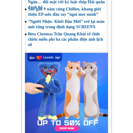
Ngân… đối mặt với kỷ luật thép Hải quân
đánh bộ
Sau gần 9 năm cùng Chillies, khang giới
thiệu EP solo đầu tay “ngoi mot minh”
“Người Nhện: Khởi Đầu Mới” trở lại màn
ảnh rộng trong định dạng SCREENX
Beta Cinemas Trần Quang Khải tổ chức
chiếu miễn phí ba tác phẩm điện ảnh lịch
sử