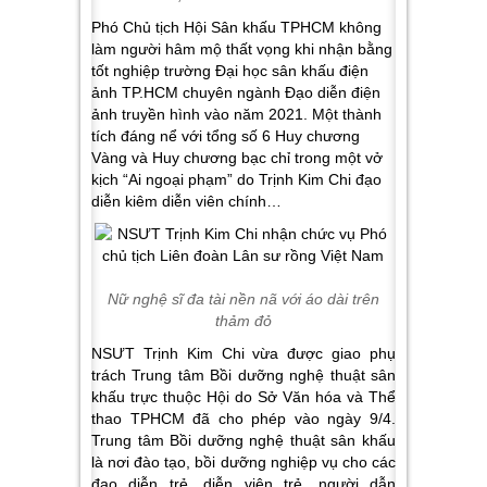
Phó Chủ tịch Hội Sân khấu TPHCM không
làm người hâm mộ thất vọng khi nhận bằng
tốt nghiệp trường Đại học sân khấu điện
ảnh TP.HCM chuyên ngành Đạo diễn điện
ảnh truyền hình vào năm 2021. Một thành
tích đáng nể với tổng số 6 Huy chương
Vàng và Huy chương bạc chỉ trong một vở
kịch “Ai ngoại phạm” do Trịnh Kim Chi đạo
diễn kiêm diễn viên chính…
Nữ nghệ sĩ đa tài nền nã với áo dài trên
thảm đỏ
NSƯT Trịnh Kim Chi vừa được giao phụ
trách Trung tâm Bồi dưỡng nghệ thuật sân
khấu trực thuộc Hội do Sở Văn hóa và Thể
thao TPHCM đã cho phép vào ngày 9/4.
Trung tâm Bồi dưỡng nghệ thuật sân khấu
là nơi đào tạo, bồi dưỡng nghiệp vụ cho các
đạo diễn trẻ, diễn viên trẻ, người dẫn