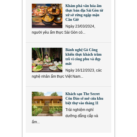
Khám phá văn hóa ẩm
thực bản địa Sài Gòn từ
xứ sở rừng ngập mặn
Cần Giờ
Ngày 23/03/2024,
người yêu ẩm thực Sài Gòn có...
Bánh nghệ Gò Công
khiến thực khách trầm
trồ vì công phu và đẹp
mắt
Ngày 16/12/2023, các
nghệ nhân ẩm thực Việt Nam...
Khách sạn The Secret
Côn Đảo sẽ mở cửa khu
biệt thự vào tháng 11
Trải nghiệm nghỉ
dưỡng đẳng cấp và
ẩm...