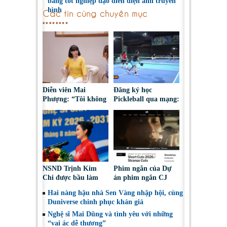
bằng tốt nghiệp đạo diễn điện ảnh truyền
hình
Các tin cùng chuyên mục
Diễn viên Mai
Đăng ký học
Phượng: “Tôi không
Pickleball qua mạng:
bao giờ hối hận về
Nguy cơ bị chiếm
những gì mình đã
đoạt tài sản
chọn”
NSND Trịnh Kim
Phim ngắn của Dự
Chi được bầu làm
án phim ngắn CJ
Phó Chủ tịch Hội
tiếp tục được đề cử
Hai nàng hậu nhà Sen Vàng nhập hội, cùng
Nghệ sĩ Sân khấu
tại LHP quốc tế
Duniverse chinh phục khán giả
Việt Nam
Toronto 2026
Nghệ sĩ Mai Dũng và tình yêu với những
“vai ác dễ thương”