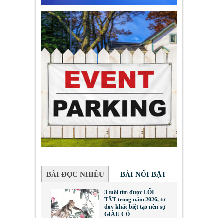
BÀI ĐỌC NHIỀU
BÀI NỔI BẬT
3 tuổi tìm được LỐI
TẮT trong năm 2026, tư
duy khác biệt tạo nên sự
GIÀU CÓ