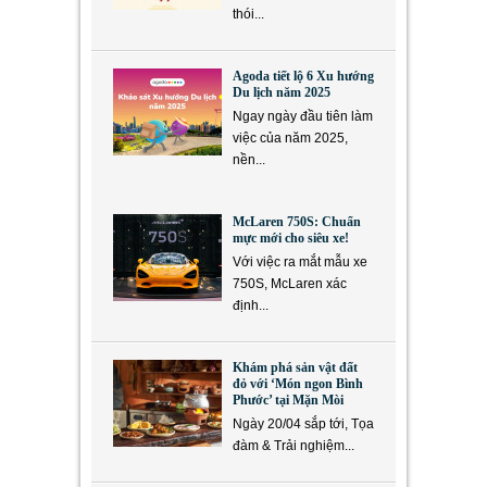
thói...
Agoda tiết lộ 6 Xu hướng
Du lịch năm 2025
Ngay ngày đầu tiên làm
việc của năm 2025,
nền...
McLaren 750S: Chuẩn
mực mới cho siêu xe!
Với việc ra mắt mẫu xe
750S, McLaren xác
định...
Khám phá sản vật đất
đỏ với ‘Món ngon Bình
Phước’ tại Mặn Mòi
Ngày 20/04 sắp tới, Tọa
đàm & Trải nghiệm...