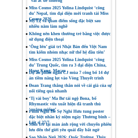
“vai ác dễ thương”
Miss Cosmo 2025 Yolina Lindquist ‘công
du’ Nepal, tìm đại diện mới tranh tài Miss
Cosmo 2026
Mỹ Lệ và quan điểm sống đặc biệt sau
nhiều năm làm nghề
Không nên khen thưởng trẻ bằng việc được
sử dụng điện thoại
‘Ông lớn’ giải trí Nhật Bản đến Việt Nam
tìm kiếm nhóm nhạc nữ thế hệ đầu tiên’
Miss Cosmo 2025 Yolina Lindquist ‘công
du’ Trung Quốc, tìm ra 3 đại diện China,
Hong Kong, Macau
Dự án phim ngắn CJ mùa 7 công bố 14 dự
án tiềm năng lọt vào Vòng Thuyết trình
Đoan Trang thẳng thắn nói về cái giá của sự
nổi tiếng quá nhanh
‘Tị vài boy’ Ma Bư tái ngộ Bona, bố
Rhymastic vừa xuất hiện đã tranh thủ
‘quăng miếng’
Phim Nghỉ Hè Sợ Nghỉ Hưu tung poster
đặc biệt nhân kỷ niệm ngày Thương binh –
Liệt sĩ 27/7
Shin trở lại màn ảnh rộng với chuyến phiêu
lưu đến thế giới yêu quái đầy bất ngờ
Sao Nhập Ngũ 2026: Quốc Trường, Thúy