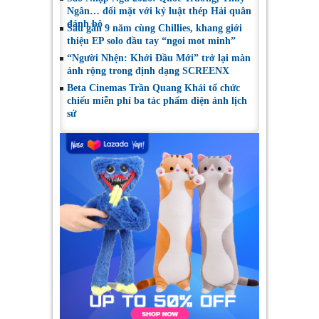
Ngân… đối mặt với kỷ luật thép Hải quân
đánh bộ
Sau gần 9 năm cùng Chillies, khang giới
thiệu EP solo đầu tay “ngoi mot minh”
“Người Nhện: Khởi Đầu Mới” trở lại màn
ảnh rộng trong định dạng SCREENX
Beta Cinemas Trần Quang Khải tổ chức
chiếu miễn phí ba tác phẩm điện ảnh lịch
sử