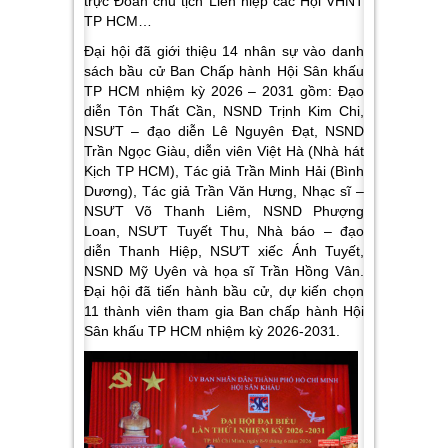
trực Đoàn chủ tịch Liên hiệp các Hội VHNT
TP HCM…
Đại hội đã giới thiệu 14 nhân sự vào danh
sách bầu cử Ban Chấp hành Hội Sân khấu
TP HCM nhiệm kỳ 2026 – 2031 gồm: Đạo
diễn Tôn Thất Cần, NSND Trịnh Kim Chi,
NSƯT – đạo diễn Lê Nguyên Đạt, NSND
Trần Ngọc Giàu, diễn viên Việt Hà (Nhà hát
Kịch TP HCM), Tác giả Trần Minh Hải (Bình
Dương), Tác giả Trần Văn Hưng, Nhạc sĩ –
NSƯT Võ Thanh Liêm, NSND Phượng
Loan, NSƯT Tuyết Thu, Nhà báo – đạo
diễn Thanh Hiệp, NSƯT xiếc Ánh Tuyết,
NSND Mỹ Uyên và họa sĩ Trần Hồng Vân.
Đại hội đã tiến hành bầu cử, dự kiến chọn
11 thành viên tham gia Ban chấp hành Hội
Sân khấu TP HCM nhiệm kỳ 2026-2031.