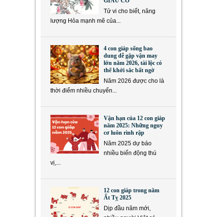
GIÀU CÓ
Tử vi cho biết, năng
lượng Hỏa mạnh mẽ của...
4 con giáp sống bao
dung dễ gặp vận may
lớn năm 2026, tài lộc có
thể khởi sắc bất ngờ
Năm 2026 được cho là
thời điểm nhiều chuyển...
Vận hạn của 12 con giáp
năm 2025: Những nguy
cơ luôn rình rập
Năm 2025 dự báo
nhiều biến động thú
vị,...
12 con giáp trong năm
Ất Tỵ 2025
Dịp đầu năm mới,