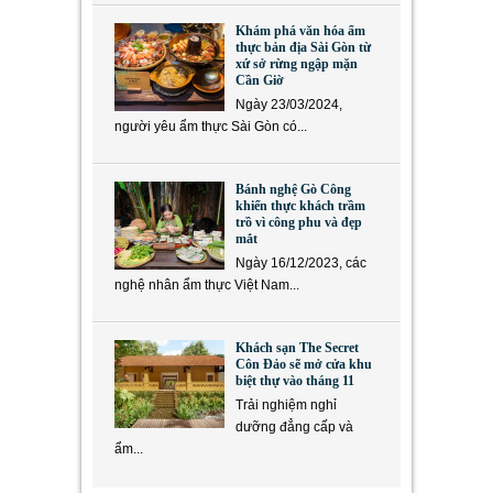
Khám phá văn hóa ẩm
thực bản địa Sài Gòn từ
xứ sở rừng ngập mặn
Cần Giờ
Ngày 23/03/2024,
người yêu ẩm thực Sài Gòn có...
Bánh nghệ Gò Công
khiến thực khách trầm
trồ vì công phu và đẹp
mắt
Ngày 16/12/2023, các
nghệ nhân ẩm thực Việt Nam...
Khách sạn The Secret
Côn Đảo sẽ mở cửa khu
biệt thự vào tháng 11
Trải nghiệm nghỉ
dưỡng đẳng cấp và
ẩm...