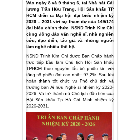
Vào ngày 8 và 9 tháng 6, tại Nhà hát Cải
lương Trần Hữu Trang, Hội Sân khấu TP
HCM diễn ra Đại hội đại biểu nhiệm kỳ
2026 – 2031 với sự tham dự của 149/174
đại biểu chính thức. NSND Trịnh Kim Chi
cùng đông đảo văn nghệ sĩ, nhà nghiên
cứu, đạo diễn, tác giả và những người
làm nghề nhiều thế hệ.
NSND Trịnh Kim Chi được Ban Chấp hành
trực tiếp bầu làm Chủ tịch Hội Sân khấu
TPHCM theo nguyên tắc bỏ phiếu kín với
tổng số phiếu đạt cao nhất: 97,2%. Sau khi
hoàn thành tốt chức vụ Phó chủ tịch và
trưởng ban Ái hữu Nghệ sĩ nhiệm kỳ 2020-
2026. Và trở thành nữ Chủ tịch đầu tiên của
Hội Sân khấu Tp Hồ Chí Minh nhiệm kỳ
2026-2031.