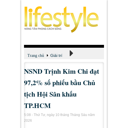
Giải trí
Trang chủ
NSND Trịnh Kim Chi đạt
Xem - Nghe - Đọc
97,2% số phiếu bầu Chủ
tịch Hội Sân khấu
TP.HCM
5:08 - Thứ Tư, ngày 10 tháng Tháng Sáu năm
2026