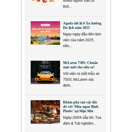
nhiều người Việt có
thói...
Agoda tiết lộ 6 Xu hướng
Du lịch năm 2025
Ngay ngày đầu tiên làm
việc của năm 2025,
nền...
McLaren 750S: Chuẩn
mực mới cho siêu xe!
Với việc ra mắt mẫu xe
750S, McLaren xác
định...
Khám phá sản vật đất
đỏ với ‘Món ngon Bình
Phước’ tại Mặn Mòi
Ngày 20/04 sắp tới, Tọa
đàm & Trải nghiệm...