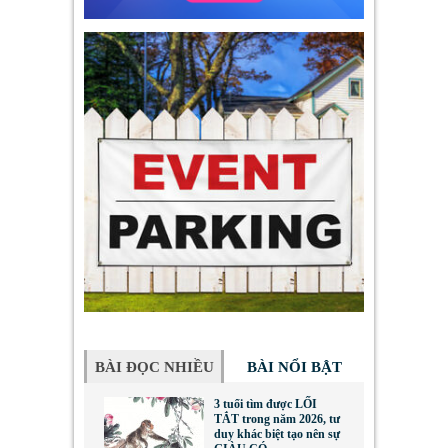
BÀI ĐỌC NHIỀU
BÀI NỔI BẬT
3 tuổi tìm được LỐI
TẮT trong năm 2026, tư
duy khác biệt tạo nên sự