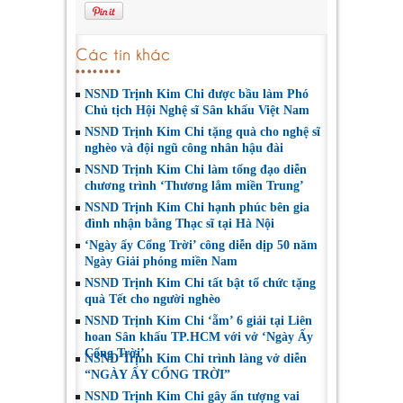
Các tin khác
NSND Trịnh Kim Chi được bầu làm Phó
Chủ tịch Hội Nghệ sĩ Sân khấu Việt Nam
NSND Trịnh Kim Chi tặng quà cho nghệ sĩ
nghèo và đội ngũ công nhân hậu đài
NSND Trịnh Kim Chi làm tổng đạo diễn
chương trình ‘Thương lắm miền Trung’
NSND Trịnh Kim Chi hạnh phúc bên gia
đình nhận bằng Thạc sĩ tại Hà Nội
‘Ngày ấy Cổng Trời’ công diễn dịp 50 năm
Ngày Giải phóng miền Nam
NSND Trịnh Kim Chi tất bật tổ chức tặng
quà Tết cho người nghèo
NSND Trịnh Kim Chi ‘ẵm’ 6 giải tại Liên
hoan Sân khấu TP.HCM với vở ‘Ngày Ấy
Cổng Trời’
NSND Trịnh Kim Chi trình làng vở diễn
“NGÀY ẤY CỔNG TRỜI”
NSND Trịnh Kim Chi gây ấn tượng vai