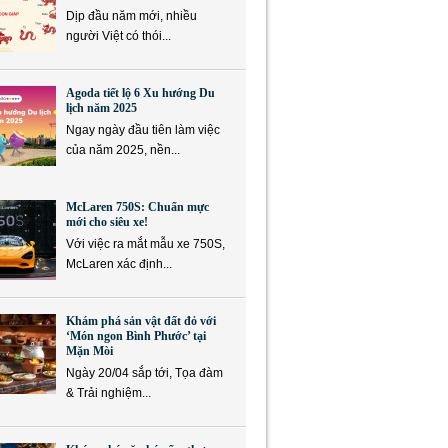
Dịp đầu năm mới, nhiều
người Việt có thói...
Agoda tiết lộ 6 Xu hướng Du
lịch năm 2025
Ngay ngày đầu tiên làm việc
của năm 2025, nền...
McLaren 750S: Chuẩn mực
mới cho siêu xe!
Với việc ra mắt mẫu xe 750S,
McLaren xác định...
Khám phá sản vật đất đỏ với
‘Món ngon Bình Phước’ tại
Mặn Mòi
Ngày 20/04 sắp tới, Tọa đàm
& Trải nghiệm...