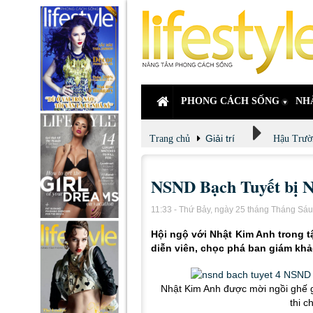
PHONG CÁCH SỐNG
NH
Giải trí
Trang chủ
Hậu Trườ
NSND Bạch Tuyết bị Ng
11:33 - Thứ Bảy, ngày 25 tháng Tháng Sá
Hội ngộ với Nhật Kim Anh trong 
diễn viên, chọc phá ban giám kh
Nhật Kim Anh được mời ngồi ghế gi
thi 