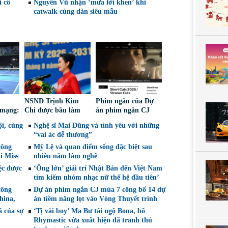
 cố
Nguyên Vũ nhận ‘mưa lời khen’ khi
catwalk cùng dàn siêu mẫu
NSND Trịnh Kim
Phim ngắn của Dự
 mạng:
Chi được bầu làm
án phim ngắn CJ
iếm
Phó Chủ tịch Hội
tiếp tục được đề cử
i, cùng
Nghệ sĩ Mai Dũng và tình yêu với những
Nghệ sĩ Sân khấu
tại LHP quốc tế
“vai ác dễ thương”
Việt Nam
Toronto 2026
công
Mỹ Lệ và quan điểm sống đặc biệt sau
i Miss
nhiều năm làm nghề
ệc được
‘Ông lớn’ giải trí Nhật Bản đến Việt Nam
tìm kiếm nhóm nhạc nữ thế hệ đầu tiên’
công
Dự án phim ngắn CJ mùa 7 công bố 14 dự
hina,
án tiềm năng lọt vào Vòng Thuyết trình
á của sự
‘Tị vài boy’ Ma Bư tái ngộ Bona, bố
Rhymastic vừa xuất hiện đã tranh thủ