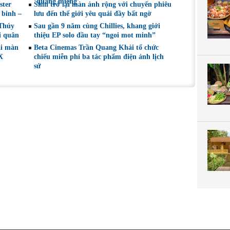
‘quăng miếng’
ster
Shin trở lại màn ảnh rộng với chuyến phiêu
 binh –
lưu đến thế giới yêu quái đầy bất ngờ
 Thúy
Sau gần 9 năm cùng Chillies, khang giới
i quân
thiệu EP solo đầu tay “ngoi mot minh”
ại màn
Beta Cinemas Trần Quang Khải tổ chức
X
chiếu miễn phí ba tác phẩm điện ảnh lịch
sử