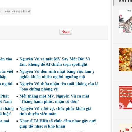
BÀI Đ
i
sao noi ngoi tap 4
óp vào
Nguyên Vũ ra mắt MV Say Một Đời Vì
Em: không để AI chiếm trọn spotlight
úc viết
Nguyên Vũ đón sinh nhật bằng việc làm ý
nhập
nghĩa khiến nhiều người ngưỡng mộ
p người
Nguyên Vũ thừa nhận tên tuổi không còn là
“bảo chứng phòng vé”
 Phát
Mỗi tháng một MV, Nguyên Vũ ra mắt
ệt Nam
‘Thắng hạnh phúc, nhận cô đơn’
át thẳng
Nguyên Vũ cưới vợ, chúc phúc khán giả
 luật’
tình duyên viên mãn
Ba má
Nhạc sĩ Tô Hiếu tổ chức đêm nhạc gây quỹ
giúp đỡ nhạc sĩ khó khăn