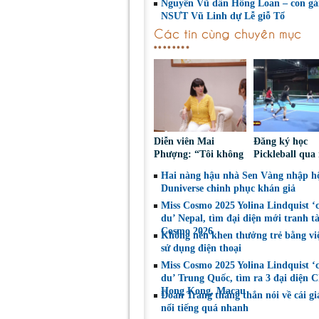
Nguyên Vũ dẫn Hồng Loan – con gái
NSƯT Vũ Linh dự Lễ giỗ Tổ
Các tin cùng chuyên mục
Diễn viên Mai
Đăng ký học
Phượng: “Tôi không
Pickleball qua
bao giờ hối hận về
Nguy cơ bị ch
Hai nàng hậu nhà Sen Vàng nhập hộ
những gì mình đã
đoạt tài sản
Duniverse chinh phục khán giả
chọn”
Miss Cosmo 2025 Yolina Lindquist ‘
du’ Nepal, tìm đại diện mới tranh tà
Cosmo 2026
Không nên khen thưởng trẻ bằng vi
sử dụng điện thoại
Miss Cosmo 2025 Yolina Lindquist ‘
du’ Trung Quốc, tìm ra 3 đại diện C
Hong Kong, Macau
Đoan Trang thẳng thắn nói về cái gi
nổi tiếng quá nhanh