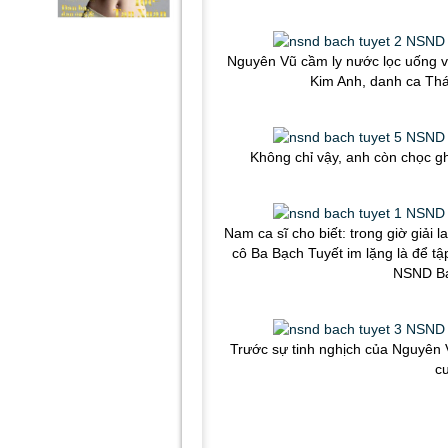
Nguyên Vũ cầm ly nước lọc uống và
Kim Anh, danh ca Th
Không chỉ vậy, anh còn chọc gh
Nam ca sĩ cho biết: trong giờ giải l
cô Ba Bạch Tuyết im lặng là để tập
NSND Bạ
Trước sự tinh nghịch của Nguyên 
cư