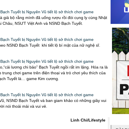
 giả bộ rằng mình đã uống rượu rồi đòi cụng ly cùng Nhật
ái Châu, NSƯT Việt Anh và NSND Bạch Tuyết.
eo NSND Bạch Tuyết khi tiết lộ bí mật của nữ nghệ sĩ.
ao,“cải lương chi bảo” Bạch Tuyết ngồi rất im lặng. Hóa ra là
 trung chơi game trên điện thoại và trò chơi yêu thích của
ch Tuyết là… game Kim cương.
Vũ, NSND Bạch Tuyết và ban giam khảo có những giây vui
ời nói thoải mải và vui vẻ.
Linh Chi/Lifestyle