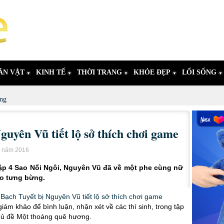
ÂN VẬT
KINH TẾ
THỜI TRANG
KHỎE ĐẸP
LỐI SỐNG
ng
uyên Vũ tiết lộ sở thích chơi game
u năm 2016
tập 4 Sao Nối Ngôi, Nguyên Vũ đã về một phe cùng nữ
ảo tưng bừng.
ám khảo để bình luận, nhận xét về các thí sinh, trong tập
chủ đề Một thoáng quê hương.