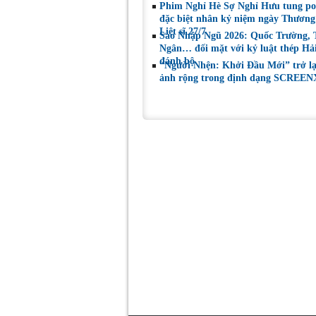
Phim Nghỉ Hè Sợ Nghỉ Hưu tung po
đặc biệt nhân kỷ niệm ngày Thương
Liệt sĩ 27/7
Sao Nhập Ngũ 2026: Quốc Trường,
Ngân… đối mặt với kỷ luật thép Hả
đánh bộ
“Người Nhện: Khởi Đầu Mới” trở l
ảnh rộng trong định dạng SCREEN