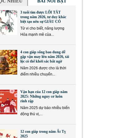
ỌC NHIỀU
BÀI NỔI BẬT
3 tuổi tìm được LỐI TẮT
trong năm 2026, tư duy khác
biệt tạo nên sự GIÀU CÓ
Tử vi cho biết, năng lượng
Hỏa mạnh mẽ của...
4 con giáp sống bao dung dễ
gặp vận may lớn năm 2026, tài
lộc có thể khởi sắc bất ngờ
Năm 2026 được cho là thời
điểm nhiều chuyển...
Vận hạn của 12 con giáp năm
2025: Những nguy cơ luôn
rình rập
Năm 2025 dự báo nhiều biến
động thú vị,...
12 con giáp trong năm Ất Tỵ
2025