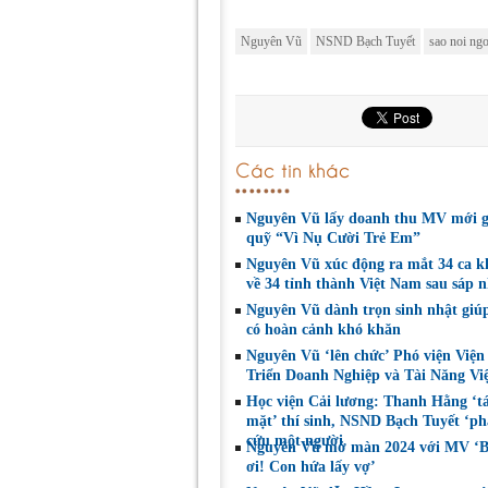
Nguyên Vũ
NSND Bạch Tuyết
sao noi ngo
Các tin khác
Nguyên Vũ lấy doanh thu MV mới g
quỹ “Vì Nụ Cười Trẻ Em”
Nguyên Vũ xúc động ra mắt 34 ca kh
về 34 tỉnh thành Việt Nam sau sáp 
Nguyên Vũ dành trọn sinh nhật giú
có hoàn cảnh khó khăn
Nguyên Vũ ‘lên chức’ Phó viện Viện
Triển Doanh Nghiệp và Tài Năng Vi
Học viện Cải lương: Thanh Hằng ‘t
mặt’ thí sinh, NSND Bạch Tuyết ‘phá
cứu một người
Nguyên Vũ mở màn 2024 với MV ‘
ơi! Con hứa lấy vợ’