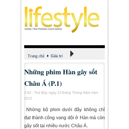
Giải trí
Trang chủ
Những phim Hàn gây sốt
Xem - Nghe - Đọc
Châu Á (P.1)
2:04 - Thứ Bảy, ngày 23 tháng Tháng Năm năm
2015
Những bộ phim dưới đây không chỉ
đạt thành công vang dội ở Hàn mà còn
gây sốt tại nhiều nước Châu Á.