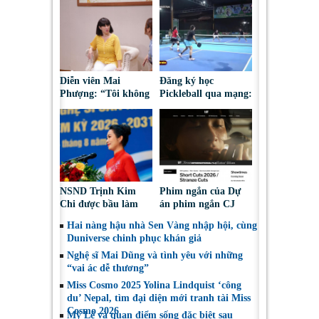
Diễn viên Mai
Đăng ký học
Phượng: “Tôi không
Pickleball qua mạng:
bao giờ hối hận về
Nguy cơ bị chiếm
những gì mình đã
đoạt tài sản
chọn”
NSND Trịnh Kim
Phim ngắn của Dự
Chi được bầu làm
án phim ngắn CJ
Phó Chủ tịch Hội
tiếp tục được đề cử
Hai nàng hậu nhà Sen Vàng nhập hội, cùng
Nghệ sĩ Sân khấu
tại LHP quốc tế
Duniverse chinh phục khán giả
Việt Nam
Toronto 2026
Nghệ sĩ Mai Dũng và tình yêu với những
“vai ác dễ thương”
Miss Cosmo 2025 Yolina Lindquist ‘công
du’ Nepal, tìm đại diện mới tranh tài Miss
Cosmo 2026
Mỹ Lệ và quan điểm sống đặc biệt sau