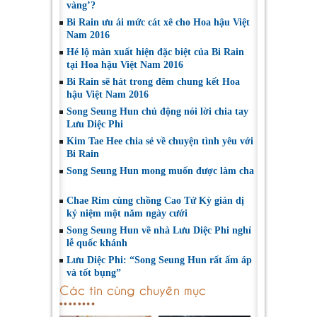
vàng’?
Bi Rain ưu ái mức cát xê cho Hoa hậu Việt
Nam 2016
Hé lộ màn xuất hiện đặc biệt của Bi Rain
tại Hoa hậu Việt Nam 2016
Bi Rain sẽ hát trong đêm chung kết Hoa
hậu Việt Nam 2016
Song Seung Hun chủ động nói lời chia tay
Lưu Diệc Phi
Kim Tae Hee chia sẻ về chuyện tình yêu với
Bi Rain
Song Seung Hun mong muốn được làm cha
Chae Rim cùng chồng Cao Tử Kỳ giản dị
kỷ niệm một năm ngày cưới
Song Seung Hun về nhà Lưu Diệc Phi nghỉ
lễ quốc khánh
Lưu Diệc Phi: “Song Seung Hun rất ấm áp
và tốt bụng”
Các tin cùng chuyên mục