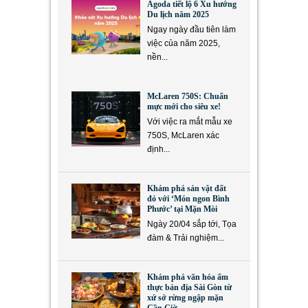
Agoda tiết lộ 6 Xu hướng
Du lịch năm 2025
Ngay ngày đầu tiên làm
việc của năm 2025,
nền...
McLaren 750S: Chuẩn
mực mới cho siêu xe!
Với việc ra mắt mẫu xe
750S, McLaren xác
định...
Khám phá sản vật đất
đỏ với ‘Món ngon Bình
Phước’ tại Mặn Mòi
Ngày 20/04 sắp tới, Tọa
đàm & Trải nghiệm...
Khám phá văn hóa ẩm
thực bản địa Sài Gòn từ
xứ sở rừng ngập mặn