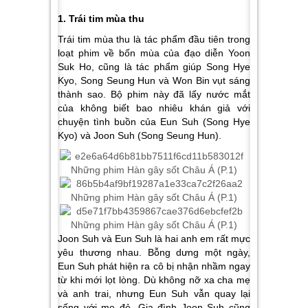
1. Trái tim mùa thu
Trái tim mùa thu là tác phẩm đầu tiên trong
loạt phim về bốn mùa của đạo diễn Yoon
Suk Ho, cũng là tác phẩm giúp Song Hye
Kyo, Song Seung Hun và Won Bin vụt sáng
thành sao. Bộ phim này đã lấy nước mắt
của không biết bao nhiêu khán giả với
chuyện tình buồn của Eun Suh (Song Hye
Kyo) và Joon Suh (Song Seung Hun).
Joon Suh và Eun Suh là hai anh em rất mực
yêu thương nhau. Bỗng dưng một ngày,
Eun Suh phát hiện ra cô bị nhận nhầm ngay
từ khi mới lọt lòng. Dù không nỡ xa cha mẹ
và anh trai, nhưng Eun Suh vẫn quay lại
sống với mẹ đẻ. Gia đình Joon Suh cũng