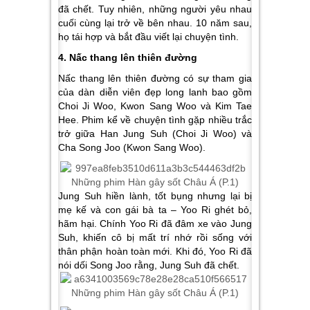
đã chết. Tuy nhiên, những người yêu nhau
cuối cùng lại trở về bên nhau. 10 năm sau,
họ tái hợp và bắt đầu viết lại chuyện tình.
4. Nấc thang lên thiên đường
Nấc thang lên thiên đường có sự tham gia
của dàn diễn viên đẹp long lanh bao gồm
Choi Ji Woo, Kwon Sang Woo và Kim Tae
Hee. Phim kể về chuyện tình gặp nhiều trắc
trở giữa Han Jung Suh (Choi Ji Woo) và
Cha Song Joo (Kwon Sang Woo).
Jung Suh hiền lành, tốt bụng nhưng lại bị
mẹ kế và con gái bà ta – Yoo Ri ghét bỏ,
hãm hại. Chính Yoo Ri đã đâm xe vào Jung
Suh, khiến cô bị mất trí nhớ rồi sống với
thân phận hoàn toàn mới. Khi đó, Yoo Ri đã
nói dối Song Joo rằng, Jung Suh đã chết.