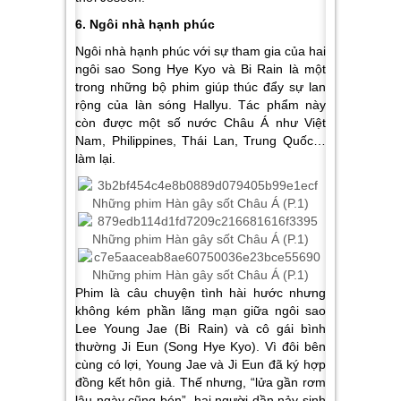
6. Ngôi nhà hạnh phúc
Ngôi nhà hạnh phúc với sự tham gia của hai
ngôi sao Song Hye Kyo và Bi Rain là một
trong những bộ phim giúp thúc đẩy sự lan
rộng của làn sóng Hallyu. Tác phẩm này
còn được một số nước Châu Á như Việt
Nam, Philippines, Thái Lan, Trung Quốc…
làm lại.
Phim là câu chuyện tình hài hước nhưng
không kém phần lãng mạn giữa ngôi sao
Lee Young Jae (Bi Rain) và cô gái bình
thường Ji Eun (Song Hye Kyo). Vì đôi bên
cùng có lợi, Young Jae và Ji Eun đã ký hợp
đồng kết hôn giả. Thế nhưng, “lửa gần rơm
lâu ngày cũng bén”, hai người dần nảy sinh