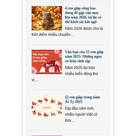
4 con giáp sống bao
dung dễ gặp vận may
lớn năm 2026, tài lộc có
thể khởi sắc bất ngờ
Năm 2026 được cho là
thời điểm nhiều chuyển...
Vận hạn của 12 con giáp
năm 2025: Những nguy
cơ luôn rình rập
Năm 2025 dự báo
nhiều biến động thú
vị,...
12 con giáp trong năm
Ất Tỵ 2025
Dịp đầu năm mới,
nhiều người Việt có
thói...