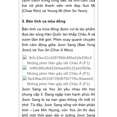
cạnh tranh trong công việc và tình cảm của
hai nữ phát thanh viên xinh đẹp Sun Mi
(Chae Rim) và Young Mi (Kim So Yeon).
3. Bản tình ca mùa đông
Bản tình ca mùa đông được coi là tác phẩm
đưa làn sóng Hàn Quốc lan khắp Châu Á và
vươn tầm thế giới. Phim xoay quanh chuyện
tình cảm động giữa Joon Sang (Bae Yong
Joon) và Yoo Jin (Choi Ji Woo).
Joon Sang và Yoo Jin yêu nhau khi học
chung cấp 3. Đang ngập tràn hạnh phúc thì
Joon Sang bị tai nạn giao thông rồi mất trí
nhớ. Từ đây, Joon Sang sống với thân phận
mới – Lee Min Hyung, còn Yoo Jin thì đau
khổ một thời gian dài vì tưởng Joon Sang