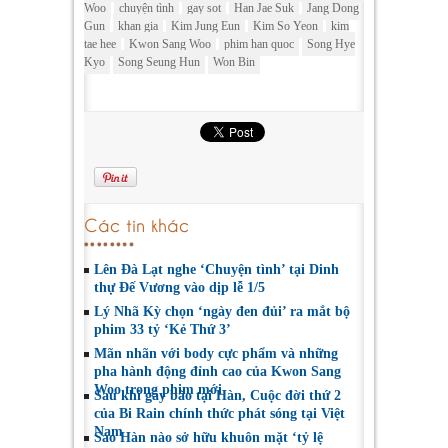
Woo
chuyện tình
gay sot
Han Jae Suk
Jang Dong
Gun
khan gia
Kim Jung Eun
Kim So Yeon
kim
tae hee
Kwon Sang Woo
phim han quoc
Song Hye
Kyo
Song Seung Hun
Won Bin
Các tin khác
Lên Đà Lạt nghe ‘Chuyện tình’ tại Dinh
thự Đế Vương vào dịp lễ 1/5
Lý Nhã Kỳ chọn ‘ngày đen đủi’ ra mắt bộ
phim 33 tỷ ‘Kẻ Thứ 3’
Mãn nhãn với body cực phẩm và những
pha hành động đỉnh cao của Kwon Sang
Woo trong phim mới
Sau khi gây bão tại Hàn, Cuộc đời thứ 2
của Bi Rain chính thức phát sóng tại Việt
Nam
Sao Hàn nào sở hữu khuôn mặt ‘tỷ lệ