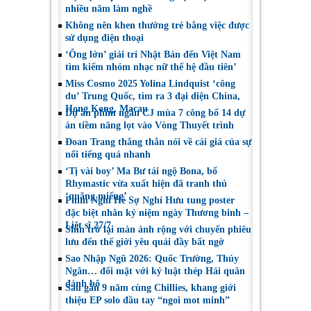
nhiều năm làm nghề
Không nên khen thưởng trẻ bằng việc được
sử dụng điện thoại
‘Ông lớn’ giải trí Nhật Bản đến Việt Nam
tìm kiếm nhóm nhạc nữ thế hệ đầu tiên’
Miss Cosmo 2025 Yolina Lindquist ‘công
du’ Trung Quốc, tìm ra 3 đại diện China,
Hong Kong, Macau
Dự án phim ngắn CJ mùa 7 công bố 14 dự
án tiềm năng lọt vào Vòng Thuyết trình
Đoan Trang thẳng thắn nói về cái giá của sự
nổi tiếng quá nhanh
‘Tị vài boy’ Ma Bư tái ngộ Bona, bố
Rhymastic vừa xuất hiện đã tranh thủ
‘quăng miếng’
Phim Nghỉ Hè Sợ Nghỉ Hưu tung poster
đặc biệt nhân kỷ niệm ngày Thương binh –
Liệt sĩ 27/7
Shin trở lại màn ảnh rộng với chuyến phiêu
lưu đến thế giới yêu quái đầy bất ngờ
Sao Nhập Ngũ 2026: Quốc Trường, Thúy
Ngân… đối mặt với kỷ luật thép Hải quân
đánh bộ
Sau gần 9 năm cùng Chillies, khang giới
thiệu EP solo đầu tay “ngoi mot minh”