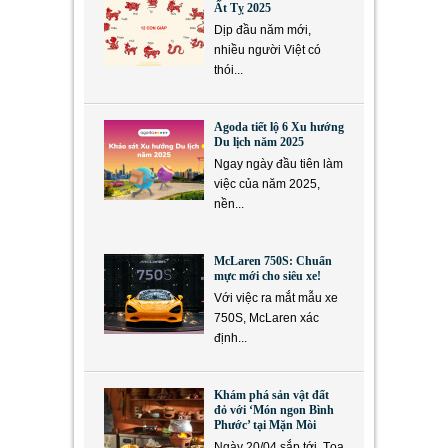
Ất Tỵ 2025
Dịp đầu năm mới,
nhiều người Việt có
thói...
Agoda tiết lộ 6 Xu hướng
Du lịch năm 2025
Ngay ngày đầu tiên làm
việc của năm 2025,
nền...
McLaren 750S: Chuẩn
mực mới cho siêu xe!
Với việc ra mắt mẫu xe
750S, McLaren xác
định...
Khám phá sản vật đất
đỏ với ‘Món ngon Bình
Phước’ tại Mặn Mòi
Ngày 20/04 sắp tới, Tọa