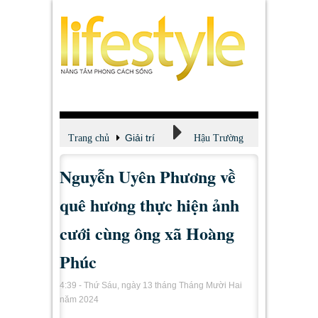
Giải trí
Trang chủ
Hậu Trường
Nguyễn Uyên Phương về
quê hương thực hiện ảnh
cưới cùng ông xã Hoàng
Phúc
4:39 - Thứ Sáu, ngày 13 tháng Tháng Mười Hai
năm 2024