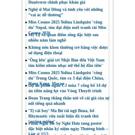
Duniverse chinh phục khán giả
Việt Nam
Toronto 2026
Nghệ sĩ Mai Dũng và tình yêu với những
“vai ác dễ thương”
Miss Cosmo 2025 Yolina Lindquist ‘công
du’ Nepal, tìm đại diện mới tranh tài Miss
Cosmo 2026
Mỹ Lệ và quan điểm sống đặc biệt sau
nhiều năm làm nghề
Không nên khen thưởng trẻ bằng việc được
sử dụng điện thoại
‘Ông lớn’ giải trí Nhật Bản đến Việt Nam
tìm kiếm nhóm nhạc nữ thế hệ đầu tiên’
Miss Cosmo 2025 Yolina Lindquist ‘công
du’ Trung Quốc, tìm ra 3 đại diện China,
Hong Kong, Macau
Dự án phim ngắn CJ mùa 7 công bố 14 dự
án tiềm năng lọt vào Vòng Thuyết trình
Đoan Trang thẳng thắn nói về cái giá của sự
nổi tiếng quá nhanh
‘Tị vài boy’ Ma Bư tái ngộ Bona, bố
Rhymastic vừa xuất hiện đã tranh thủ
‘quăng miếng’
Phim Nghỉ Hè Sợ Nghỉ Hưu tung poster
đặc biệt nhân kỷ niệm ngày Thương binh –
Liệt sĩ 27/7