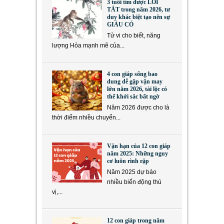
3 tuổi tìm được LỐI
TẮT trong năm 2026, tư
duy khác biệt tạo nên sự
GIÀU CÓ
Tử vi cho biết, năng
lượng Hỏa mạnh mẽ của...
4 con giáp sống bao
dung dễ gặp vận may
lớn năm 2026, tài lộc có
thể khởi sắc bất ngờ
Năm 2026 được cho là
thời điểm nhiều chuyển...
Vận hạn của 12 con giáp
năm 2025: Những nguy
cơ luôn rình rập
Năm 2025 dự báo
nhiều biến động thú
vị,...
12 con giáp trong năm