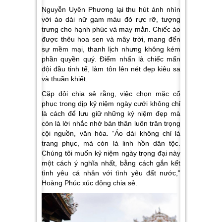
Nguyễn Uyên Phương lại thu hút ánh nhìn
với áo dài nữ gam màu đỏ rực rỡ, tượng
trưng cho hạnh phúc và may mắn. Chiếc áo
được thêu hoa sen và mây trời, mang đến
sự mềm mại, thanh lịch nhưng không kém
phần quyền quý. Điểm nhấn là chiếc mấn
đội đầu tinh tế, làm tôn lên nét đẹp kiêu sa
và thuần khiết.
Cặp đôi chia sẻ rằng, việc chọn mặc cổ
phục trong dịp kỷ niệm ngày cưới không chỉ
là cách để lưu giữ những kỷ niệm đẹp mà
còn là lời nhắc nhở bản thân luôn trân trọng
cội nguồn, văn hóa. “Áo dài không chỉ là
trang phục, mà còn là linh hồn dân tộc.
Chúng tôi muốn kỷ niệm ngày trọng đại này
một cách ý nghĩa nhất, bằng cách gắn kết
tình yêu cá nhân với tình yêu đất nước,”
Hoàng Phúc xúc động chia sẻ.