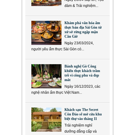
đàm & Trải nghiệm...
Khám phá văn hóa ẩm
thực bản địa Sài Gòn từ
xứ sở rừng ngập mặn
Cần Giờ
Ngày 23/03/2024,
người yêu ẩm thực Sài Gòn có...
Bánh nghệ Gò Công
khiến thực khách trầm
trồ vì công phu và đẹp
mắt
Ngày 16/12/2023, các
nghệ nhân ẩm thực Việt Nam...
Khách sạn The Secret
Côn Đảo sẽ mở cửa khu
biệt thự vào tháng 11
Trải nghiệm nghỉ
dưỡng đẳng cấp và