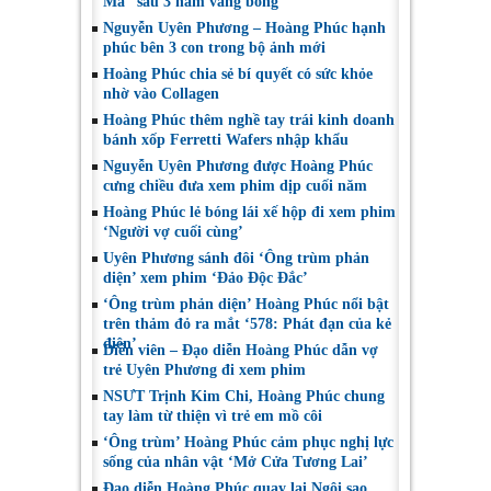
Mả” sau 3 năm vắng bóng
Nguyễn Uyên Phương – Hoàng Phúc hạnh
phúc bên 3 con trong bộ ảnh mới
Hoàng Phúc chia sẻ bí quyết có sức khỏe
nhờ vào Collagen
Hoàng Phúc thêm nghề tay trái kinh doanh
bánh xốp Ferretti Wafers nhập khẩu
Nguyễn Uyên Phương được Hoàng Phúc
cưng chiều đưa xem phim dịp cuối năm
Hoàng Phúc lẻ bóng lái xế hộp đi xem phim
‘Người vợ cuối cùng’
Uyên Phương sánh đôi ‘Ông trùm phản
diện’ xem phim ‘Đảo Độc Đắc’
‘Ông trùm phản diện’ Hoàng Phúc nổi bật
trên thảm đỏ ra mắt ‘578: Phát đạn của kẻ
điên’
Diễn viên – Đạo diễn Hoàng Phúc dẫn vợ
trẻ Uyên Phương đi xem phim
NSƯT Trịnh Kim Chi, Hoàng Phúc chung
tay làm từ thiện vì trẻ em mồ côi
‘Ông trùm’ Hoàng Phúc cảm phục nghị lực
sống của nhân vật ‘Mở Cửa Tương Lai’
Đạo diễn Hoàng Phúc quay lại Ngôi sao