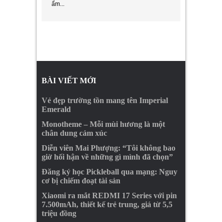
ẩm...
BÀI VIẾT MỚI
Vẻ đẹp trường tồn mang tên Imperial
Emerald
Monotheme – Mỗi mùi hương là một
chân dung cảm xúc
Diễn viên Mai Phượng: “Tôi không bao
giờ hối hận về những gì mình đã chọn”
Đăng ký học Pickleball qua mạng: Nguy
cơ bị chiếm đoạt tài sản
Xiaomi ra mắt REDMI 17 Series với pin
7.500mAh, thiết kế trẻ trung, giá từ 5,5
triệu đồng