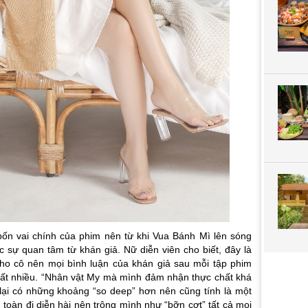
ốn vai chính của phim nên từ khi Vua Bánh Mì lên sóng
sự quan tâm từ khán giả. Nữ diễn viên cho biết, đây là
cho cô nên mọi bình luận của khán giả sau mỗi tập phim
 rất nhiều. “Nhân vật My mà mình đảm nhận thực chất khá
lại có những khoảng “so deep” hơn nên cũng tính là một
 toàn đi diễn hài nên trông mình như “bỡn cợt” tất cả mọi