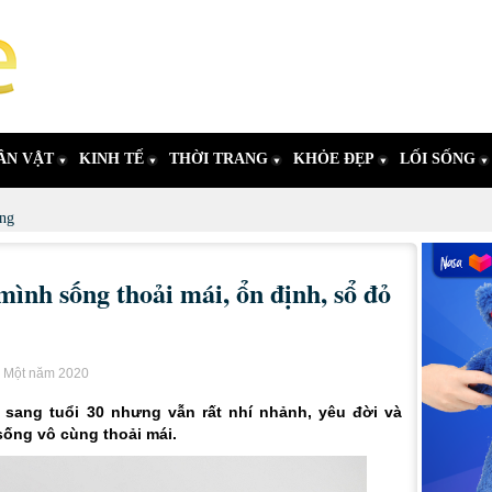
ÂN VẬT
KINH TẾ
THỜI TRANG
KHỎE ĐẸP
LỐI SỐNG
ng
ình sống thoải mái, ổn định, sổ đỏ
i Một năm 2020
sang tuổi 30 nhưng vẫn rất nhí nhảnh, yêu đời và
sống vô cùng thoải mái.