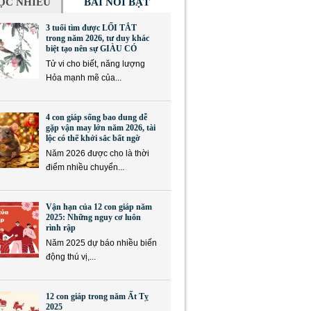
ỌC NHIỀU
BÀI NỔI BẬT
3 tuổi tìm được LỐI TẮT
trong năm 2026, tư duy khác
biệt tạo nên sự GIÀU CÓ
Tử vi cho biết, năng lượng
Hỏa mạnh mẽ của...
4 con giáp sống bao dung dễ
gặp vận may lớn năm 2026, tài
lộc có thể khởi sắc bất ngờ
Năm 2026 được cho là thời
điểm nhiều chuyển...
Vận hạn của 12 con giáp năm
2025: Những nguy cơ luôn
rình rập
Năm 2025 dự báo nhiều biến
động thú vị,...
12 con giáp trong năm Ất Tỵ
2025