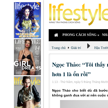
PHONG CÁCH SỐNG
NH
Giải trí
Trang chủ
Hậu Trườ
Ngọc Thảo: “Tôi thấy m
hơn 1 là ổn rồi”
1:13 - Thứ Năm, ngày 5 tháng Tháng Mườ
Ngọc Thảo cho biết dù đã bước 
không ganh đua với ai nên cuộc 