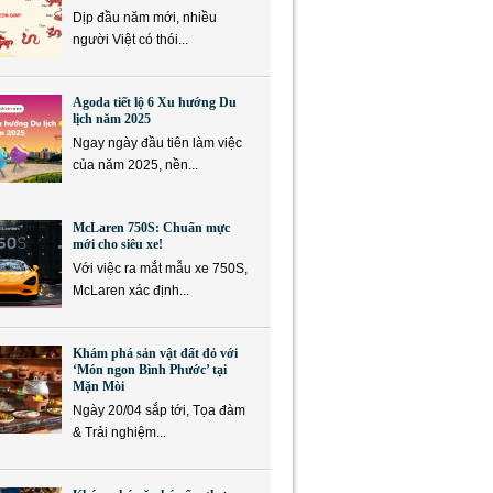
Dịp đầu năm mới, nhiều
người Việt có thói...
Agoda tiết lộ 6 Xu hướng Du
lịch năm 2025
Ngay ngày đầu tiên làm việc
của năm 2025, nền...
McLaren 750S: Chuẩn mực
mới cho siêu xe!
Với việc ra mắt mẫu xe 750S,
McLaren xác định...
Khám phá sản vật đất đỏ với
‘Món ngon Bình Phước’ tại
Mặn Mòi
Ngày 20/04 sắp tới, Tọa đàm
& Trải nghiệm...