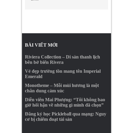
BÀI VIẾT MỚI
Riviera Collection – Di sản thanh lịch
bên bờ biển Rivera
Vẻ đẹp trường tồn mang tên Imperial
Emerald
Monotheme – Mỗi mùi hương là một
chân dung cảm xúc
Diễn viên Mai Phượng: “Tôi không bao
giờ hối hận về những gì mình đã chọn”
Đăng ký học Pickleball qua mạng: Nguy
cơ bị chiếm đoạt tài sản