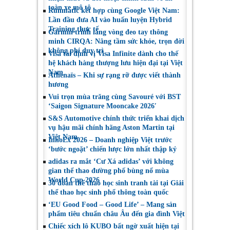
Lan
chọn sáng suốt
toàn xe mô tô
Runmatic kết hợp cùng Google Việt Nam:
Lần đầu đưa AI vào huấn luyện Hybrid
Training thực tế
Garmin trình làng vòng đeo tay thông
minh CIRQA: Nâng tầm sức khỏe, trọn đời
không phí duy trì
Visa tái định vị Visa Infinite dành cho thế
hệ khách hàng thượng lưu hiện đại tại Việt
Nam
Athénaïs – Khi sự rạng rỡ được viết thành
hương
Vui trọn mùa trăng cùng Savouré với BST
‘Saigon Signature Mooncake 2026′
S&S Automotive chính thức triển khai dịch
vụ hậu mãi chính hãng Aston Martin tại
Việt Nam
InnoEx 2026 – Doanh nghiệp Việt trước
‘bước ngoặt’ chiến lược lớn nhất thập kỷ
adidas ra mắt ‘Cư Xá adidas’ với không
gian thể thao đường phố bùng nổ mùa
World Cup 2026
30 đoàn thể thao học sinh tranh tài tại Giải
thể thao học sinh phổ thông toàn quốc
‘EU Good Food – Good Life’ – Mang sản
phẩm tiêu chuẩn châu Âu đến gia đình Việt
Chiếc xích lô KUBO bất ngờ xuất hiện tại