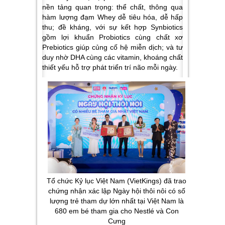
nền tảng quan trọng: thể chất, thông qua
hàm lượng đạm Whey dễ tiêu hóa, dễ hấp
thu; đề kháng, với sự kết hợp Synbiotics
gồm lợi khuẩn Probiotics cùng chất xơ
Prebiotics giúp củng cố hệ miễn dịch; và tư
duy nhờ DHA cùng các vitamin, khoáng chất
thiết yếu hỗ trợ phát triển trí não mỗi ngày.
Tổ chức Kỷ lục Việt Nam (VietKings) đã trao
chứng nhận xác lập Ngày hội thôi nôi có số
lượng trẻ tham dự lớn nhất tại Việt Nam là
680 em bé tham gia cho Nestlé và Con
Cưng