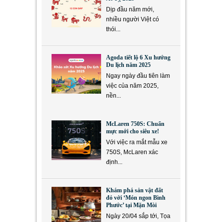
Dịp đầu năm mới,
nhiều người Việt có
thói...
Agoda tiết lộ 6 Xu hướng
Du lịch năm 2025
Ngay ngày đầu tiên làm
việc của năm 2025,
nền...
McLaren 750S: Chuẩn
mực mới cho siêu xe!
Với việc ra mắt mẫu xe
750S, McLaren xác
định...
Khám phá sản vật đất
đỏ với ‘Món ngon Bình
Phước’ tại Mặn Mòi
Ngày 20/04 sắp tới, Tọa