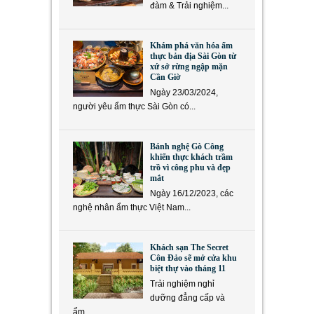
đàm & Trải nghiệm...
Khám phá văn hóa ẩm
thực bản địa Sài Gòn từ
xứ sở rừng ngập mặn
Cần Giờ
Ngày 23/03/2024,
người yêu ẩm thực Sài Gòn có...
Bánh nghệ Gò Công
khiến thực khách trầm
trồ vì công phu và đẹp
mắt
Ngày 16/12/2023, các
nghệ nhân ẩm thực Việt Nam...
Khách sạn The Secret
Côn Đảo sẽ mở cửa khu
biệt thự vào tháng 11
Trải nghiệm nghỉ
dưỡng đẳng cấp và
ẩm...