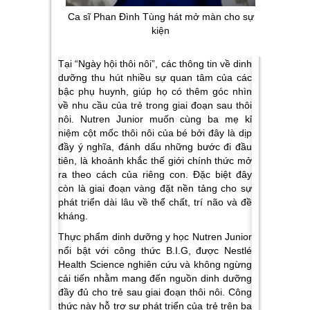
Ca sĩ Phan Đình Tùng hát mở màn cho sự
kiện
Tại “Ngày hội thôi nôi”, các thông tin về dinh
dưỡng thu hút nhiều sự quan tâm của các
bậc phụ huynh, giúp họ có thêm góc nhìn
về nhu cầu của trẻ trong giai đoạn sau thôi
nôi. Nutren Junior muốn cùng ba mẹ kỉ
niệm cột mốc thôi nôi của bé bởi đây là dịp
đầy ý nghĩa, đánh dấu những bước đi đầu
tiên, là khoảnh khắc thế giới chính thức mở
ra theo cách của riêng con. Đặc biệt đây
còn là giai đoạn vàng đặt nền tảng cho sự
phát triển dài lâu về thể chất, trí não và đề
kháng.
Thực phẩm dinh dưỡng y học Nutren Junior
nổi bật với công thức B.I.G, được Nestlé
Health Science nghiên cứu và không ngừng
cải tiến nhằm mang đến nguồn dinh dưỡng
đầy đủ cho trẻ sau giai đoạn thôi nôi. Công
thức này hỗ trợ sự phát triển của trẻ trên ba