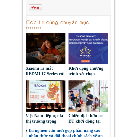
Các tin cùng chuyên mục
Xiaomi ra mắt
Khởi động chương
REDMI 17 Series với
trình xét chọn
pin 7.500mAh, thiết
‘Doanh nghiệp đạt
kế trẻ trung, giá từ
chuẩn Văn hóa Kinh
5,5 triệu đồng
doanh Việt Nam’
năm 2026
Việt Nam tiếp tục là
Chiến dịch hữu cơ
thị trường trọng
EU khởi động tại
điểm đối với nông
Việt Nam, thúc đẩy
Ba nghiên cứu mới góp phần nâng cao
sản, thực phẩm Ba
người tiêu dùng lựa
nhận thức và đối thoại chính sách về an