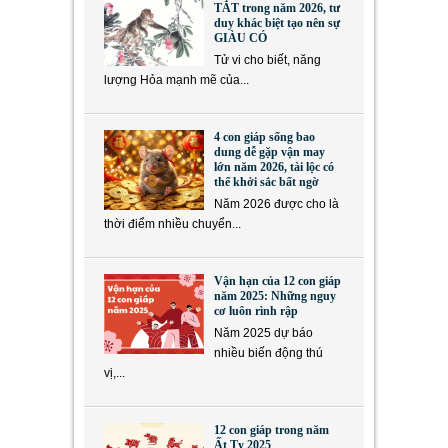
TẮT trong năm 2026, tư
duy khác biệt tạo nên sự
GIÀU CÓ
Tử vi cho biết, năng
lượng Hỏa mạnh mẽ của...
4 con giáp sống bao
dung dễ gặp vận may
lớn năm 2026, tài lộc có
thể khởi sắc bất ngờ
Năm 2026 được cho là
thời điểm nhiều chuyển...
Vận hạn của 12 con giáp
năm 2025: Những nguy
cơ luôn rình rập
Năm 2025 dự báo
nhiều biến động thú
vị,...
12 con giáp trong năm
Ất Tỵ 2025