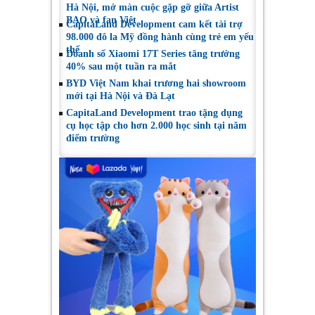
Hà Nội, mở màn cuộc gặp gỡ giữa Artist
BAO và fan Việt
CapitaLand Development cam kết tài trợ
98.000 đô la Mỹ đồng hành cùng trẻ em yếu
thế
Doanh số Xiaomi 17T Series tăng trưởng
40% sau một tuần ra mắt
BYD Việt Nam khai trương hai showroom
mới tại Hà Nội và Đà Lạt
CapitaLand Development trao tặng dụng
cụ học tập cho hơn 2.000 học sinh tại năm
điểm trường