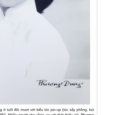
 tuổi đôi mươi với kiểu tóc pin-up (tóc sấy phồng, búi
960. Nhiều người cho rằng, so với thời thiếu nữ, Phương