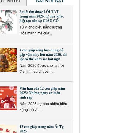
ỌC NHIỀU
BÀI NỔI BẬT
3 tuổi tìm được LỐI TẮT
trong năm 2026, tư duy khác
biệt tạo nên sự GIÀU CÓ
Tử vi cho biết, năng lượng
Hỏa mạnh mẽ của...
4 con giáp sống bao dung dễ
gặp vận may lớn năm 2026, tài
lộc có thể khởi sắc bất ngờ
Năm 2026 được cho là thời
điểm nhiều chuyển...
Vận hạn của 12 con giáp năm
2025: Những nguy cơ luôn
rình rập
Năm 2025 dự báo nhiều biến
động thú vị,...
12 con giáp trong năm Ất Tỵ
2025