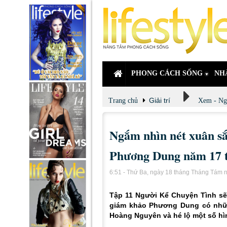
PHONG CÁCH SỐNG
NH
Giải trí
Trang chủ
Xem - Ng
Ngắm nhìn nét xuân s
Phương Dung năm 17 
6:51 - Thứ Ba, ngày 18 tháng Tháng Tám
Tập 11 Người Kể Chuyện Tình sẽ 
giám khảo Phương Dung có nhữn
Hoàng Nguyên và hé lộ một số hìn