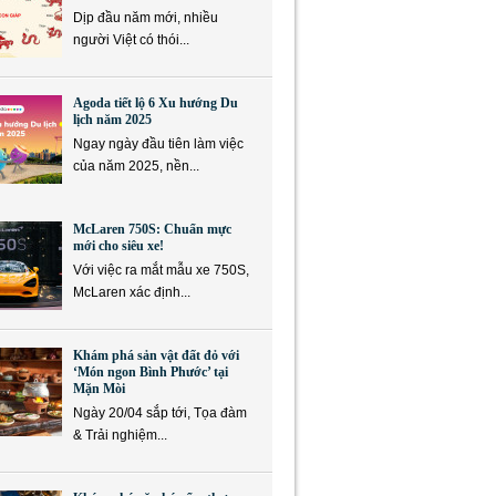
Dịp đầu năm mới, nhiều
người Việt có thói...
Agoda tiết lộ 6 Xu hướng Du
lịch năm 2025
Ngay ngày đầu tiên làm việc
của năm 2025, nền...
McLaren 750S: Chuẩn mực
mới cho siêu xe!
Với việc ra mắt mẫu xe 750S,
McLaren xác định...
Khám phá sản vật đất đỏ với
‘Món ngon Bình Phước’ tại
Mặn Mòi
Ngày 20/04 sắp tới, Tọa đàm
& Trải nghiệm...