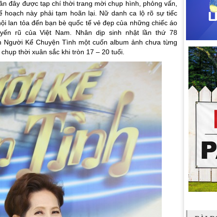
ần đây được tạp chí thời trang mời chụp hình, phỏng vấn,
ế hoạch này phải tạm hoãn lại. Nữ danh ca lộ rõ sự tiếc
hội lan tỏa đến bạn bè quốc tế vẻ đẹp của những chiếc áo
uyến rũ của Việt Nam. Nhân dịp sinh nhật lần thứ 78
n Người Kể Chuyện Tình một cuốn album ảnh chưa từng
chụp thời xuân sắc khi tròn 17 – 20 tuổi.