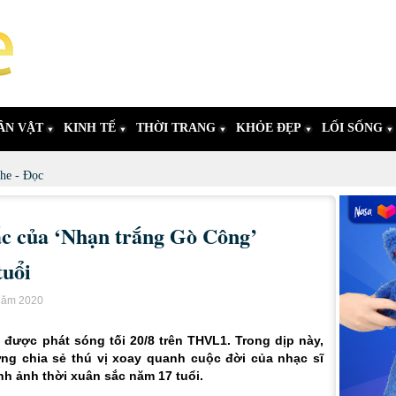
ÂN VẬT
KINH TẾ
THỜI TRANG
KHỎE ĐẸP
LỐI SỐNG
he - Đọc
ắc của ‘Nhạn trắng Gò Công’
tuổi
 năm 2020
được phát sóng tối 20/8 trên THVL1. Trong dịp này,
g chia sẻ thú vị xoay quanh cuộc đời của nhạc sĩ
h ảnh thời xuân sắc năm 17 tuổi.