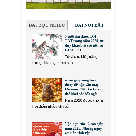
BÀI ĐỌC NHIỀU
BÀI NỔI BẬT
3 tuổi tìm được LỐI
TẮT trong năm 2026, tư
duy khác biệt tạo nên sự
GIÀU CÓ
Tử vi cho biết, năng
lượng Hỏa mạnh mẽ của...
4 con giáp sống bao
dung dễ gặp vận may
lớn năm 2026, tài lộc có
thể khởi sắc bất ngờ
Năm 2026 được cho là
thời điểm nhiều chuyển...
Vận hạn của 12 con giáp
năm 2025: Những nguy
cơ luôn rình rập