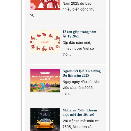
Năm 2025 dự báo
nhiều biến động thú
vị,...
12 con giáp trong năm
Ất Tỵ 2025
Dịp đầu năm mới,
nhiều người Việt có
thói...
Agoda tiết lộ 6 Xu hướng
Du lịch năm 2025
Ngay ngày đầu tiên làm
việc của năm 2025,
nền...
McLaren 750S: Chuẩn
mực mới cho siêu xe!
Với việc ra mắt mẫu xe
750S, McLaren xác