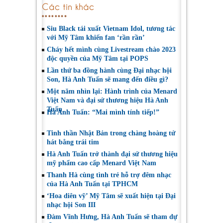
Các tin khác
Siu Black tái xuất Vietnam Idol, tương tác
với Mỹ Tâm khiến fan ‘rần rần’
Cháy hết mình cùng Livestream chào 2023
độc quyền của Mỹ Tâm tại POPS
Lần thứ ba đồng hành cùng Đại nhạc hội
Son, Hà Anh Tuấn sẽ mang đến điều gì?
Một năm nhìn lại: Hành trình của Menard
Việt Nam và đại sứ thương hiệu Hà Anh
Tuấn
Hà Anh Tuấn: “Mai mình tính tiếp!”
Tinh thần Nhật Bản trong chàng hoàng tử
hát bằng trái tim
Hà Anh Tuấn trở thành đại sứ thương hiệu
mỹ phẩm cao cấp Menard Việt Nam
Thanh Hà cùng tình trẻ hỗ trợ đêm nhạc
của Hà Anh Tuấn tại TPHCM
‘Hoa diên vỹ’ Mỹ Tâm sẽ xuất hiện tại Đại
nhạc hội Son III
Đàm Vĩnh Hưng, Hà Anh Tuấn sẽ tham dự