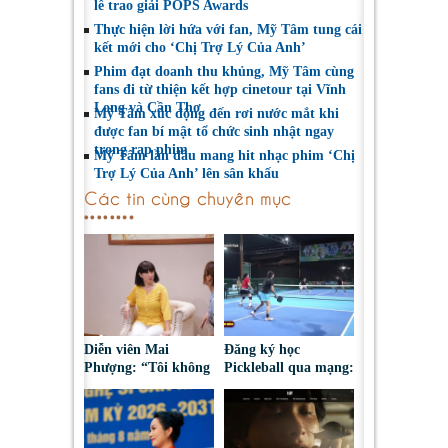
lễ trao giải POPS Awards
Thực hiện lời hứa với fan, Mỹ Tâm tung cái
kết mới cho ‘Chị Trợ Lý Của Anh’
Phim đạt doanh thu khủng, Mỹ Tâm cùng
fans đi từ thiện kết hợp cinetour tại Vĩnh
Long và Cần Thơ
Mỹ Tâm xúc động đến rơi nước mắt khi
được fan bí mật tổ chức sinh nhật ngay
trong rạp phim
Mỹ Tâm lần đầu mang hit nhạc phim ‘Chị
Trợ Lý Của Anh’ lên sân khấu
Các tin cùng chuyên mục
Diễn viên Mai
Đăng ký học
Phượng: “Tôi không
Pickleball qua mạng:
bao giờ hối hận về
Nguy cơ bị chiếm
những gì mình đã
đoạt tài sản
chọn”