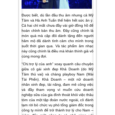
Được biết, dù lần đầu thu âm nhưng cả Mỹ
Tâm và Hà Anh Tuấn thể hiện hết sức ăn ý.
Cả hai chỉ mất chưa đầy vài giờ đồng hồ để
hoàn chỉnh bản thu âm. Đây cũng chính là
món quà mà cặp đôi dành tặng đến người
hâm mộ đã dành tình cảm cho mình trong
suốt thời gian qua. Và tác phẩm âm nhạc
này cũng chính là điều mà khán thính giả vô
cùng mong đợi.
“Chị trợ lý của anh” xoay quanh câu chuyện
giữa cô gái xinh đẹp Khả Doanh (do Mỹ
Tâm thủ vai) và chàng playboy Nam (Mài
Tài Phến). Khả Doanh – một nữ doanh
nhân xinh đẹp, tài năng, đam mê công việc
và đầy tham vọng vì muốn cứu doanh
nghiệp sữa của gia đình thoát khỏi việc thâu
tóm của một tập đoàn nước ngoài, cô đành
tạm rời bỏ chức vụ phó tổng giám đốc trong
công ty mình để trở thành trợ lý cho Nam –