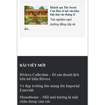
Khách sạn The Secret
Côn Đảo sẽ mở cửa khu
biệt thự vào tháng 11
Trải nghiệm nghỉ
dưỡng đẳng cấp và
ẩm...
BÀI VIẾT MỚI
Riviera Collection – Di sản thanh lịch
bên bờ biển Rivera
Vẻ đẹp trường tồn mang tên Imperial
Emerald
Monotheme – Mỗi mùi hương là một
chân dung cảm xúc