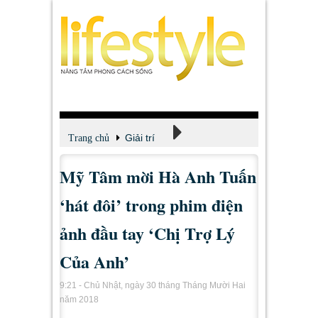
Giải trí
Trang chủ
Mỹ Tâm mời Hà Anh Tuấn
Xem - Nghe - Đọc
‘hát đôi’ trong phim điện
ảnh đầu tay ‘Chị Trợ Lý
Của Anh’
9:21 - Chủ Nhật, ngày 30 tháng Tháng Mười Hai
năm 2018