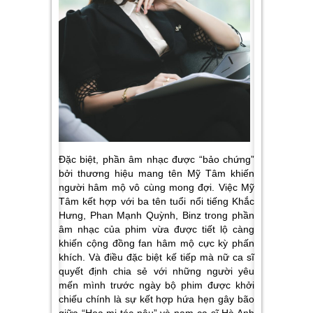
Đặc biệt, phần âm nhạc được “bảo chứng”
bởi thương hiệu mang tên Mỹ Tâm khiến
người hâm mộ vô cùng mong đợi. Việc Mỹ
Tâm kết hợp với ba tên tuổi nổi tiếng Khắc
Hưng, Phan Mạnh Quỳnh, Binz trong phần
âm nhạc của phim vừa được tiết lộ càng
khiến cộng đồng fan hâm mộ cực kỳ phấn
khích. Và điều đặc biệt kế tiếp mà nữ ca sĩ
quyết định chia sẻ với những người yêu
mến mình trước ngày bộ phim được khởi
chiếu chính là sự kết hợp hứa hẹn gây bão
giữa “Họa mi tóc nâu” và nam ca sĩ Hà Anh