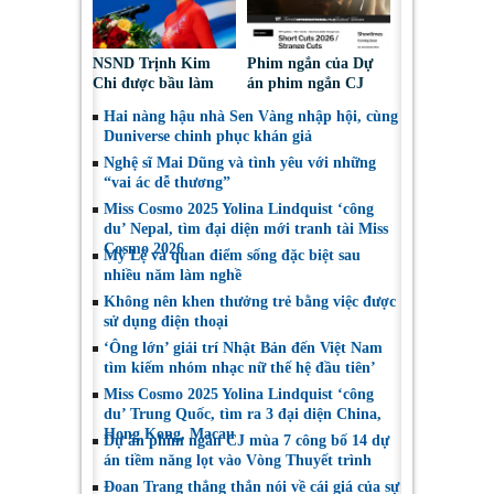
NSND Trịnh Kim
Phim ngắn của Dự
Chi được bầu làm
án phim ngắn CJ
Phó Chủ tịch Hội
tiếp tục được đề cử
Hai nàng hậu nhà Sen Vàng nhập hội, cùng
Nghệ sĩ Sân khấu
tại LHP quốc tế
Duniverse chinh phục khán giả
Việt Nam
Toronto 2026
Nghệ sĩ Mai Dũng và tình yêu với những
“vai ác dễ thương”
Miss Cosmo 2025 Yolina Lindquist ‘công
du’ Nepal, tìm đại diện mới tranh tài Miss
Cosmo 2026
Mỹ Lệ và quan điểm sống đặc biệt sau
nhiều năm làm nghề
Không nên khen thưởng trẻ bằng việc được
sử dụng điện thoại
‘Ông lớn’ giải trí Nhật Bản đến Việt Nam
tìm kiếm nhóm nhạc nữ thế hệ đầu tiên’
Miss Cosmo 2025 Yolina Lindquist ‘công
du’ Trung Quốc, tìm ra 3 đại diện China,
Hong Kong, Macau
Dự án phim ngắn CJ mùa 7 công bố 14 dự
án tiềm năng lọt vào Vòng Thuyết trình
Đoan Trang thẳng thắn nói về cái giá của sự