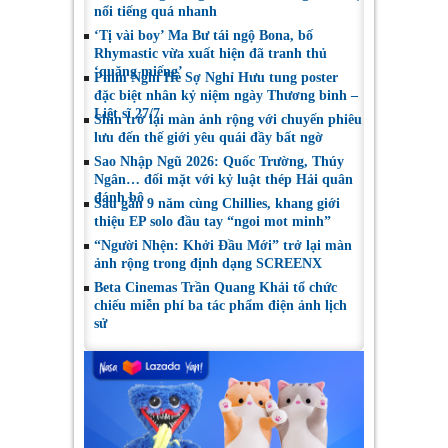
nổi tiếng quá nhanh
‘Tị vài boy’ Ma Bư tái ngộ Bona, bố
Rhymastic vừa xuất hiện đã tranh thủ
‘quăng miếng’
Phim Nghỉ Hè Sợ Nghỉ Hưu tung poster
đặc biệt nhân kỷ niệm ngày Thương binh –
Liệt sĩ 27/7
Shin trở lại màn ảnh rộng với chuyến phiêu
lưu đến thế giới yêu quái đầy bất ngờ
Sao Nhập Ngũ 2026: Quốc Trường, Thúy
Ngân… đối mặt với kỷ luật thép Hải quân
đánh bộ
Sau gần 9 năm cùng Chillies, khang giới
thiệu EP solo đầu tay “ngoi mot minh”
“Người Nhện: Khởi Đầu Mới” trở lại màn
ảnh rộng trong định dạng SCREENX
Beta Cinemas Trần Quang Khải tổ chức
chiếu miễn phí ba tác phẩm điện ảnh lịch
sử