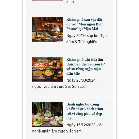
định...
Khám phá sản vật đất
đỏ với ‘Món ngon Bình
Phước’ tại Mặn Mòi
Ngày 20/04 sắp tới, Tọa
đàm & Trải nghiệm...
Khám phá văn hóa ẩm
thực bản địa Sài Gòn từ
xứ sở rừng ngập mặn
Cần Giờ
Ngày 23/03/2024,
người yêu ẩm thực Sài Gòn có...
Bánh nghệ Gò Công
khiến thực khách trầm
trồ vì công phu và đẹp
mắt
Ngày 16/12/2023, các
nghệ nhân ẩm thực Việt Nam...