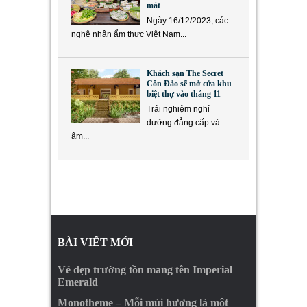
mắt
Ngày 16/12/2023, các
nghệ nhân ẩm thực Việt Nam...
Khách sạn The Secret
Côn Đảo sẽ mở cửa khu
biệt thự vào tháng 11
Trải nghiệm nghỉ
dưỡng đẳng cấp và
ẩm...
BÀI VIẾT MỚI
Vẻ đẹp trường tồn mang tên Imperial
Emerald
Monotheme – Mỗi mùi hương là một