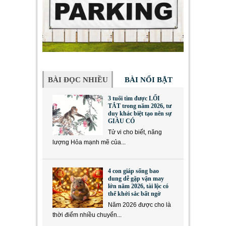
BÀI ĐỌC NHIỀU
BÀI NỔI BẬT
3 tuổi tìm được LỐI
TẮT trong năm 2026, tư
duy khác biệt tạo nên sự
GIÀU CÓ
Tử vi cho biết, năng
lượng Hỏa mạnh mẽ của...
4 con giáp sống bao
dung dễ gặp vận may
lớn năm 2026, tài lộc có
thể khởi sắc bất ngờ
Năm 2026 được cho là
thời điểm nhiều chuyển...