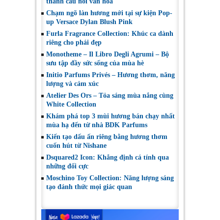
thành cầu nối văn hóa
Chạm ngõ làn hương mới tại sự kiện Pop-
up Versace Dylan Blush Pink
Furla Fragrance Collection: Khúc ca dành
riêng cho phái đẹp
Monotheme – Il Libro Degli Agrumi – Bộ
sưu tập đầy sức sống của mùa hè
Initio Parfums Privés – Hương thơm, năng
lượng và cảm xúc
Atelier Des Ors – Tỏa sáng mùa nắng cùng
White Collection
Khám phá top 3 mùi hương bán chạy nhất
mùa hạ đến từ nhà BDK Parfums
Kiến tạo dấu ấn riêng bằng hương thơm
cuốn hút từ Nishane
Dsquared2 Icon: Khẳng định cá tính qua
những đối cực
Moschino Toy Collection: Năng lượng sáng
tạo đánh thức mọi giác quan