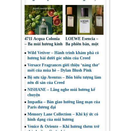
Emerald
chân dung cảm xúc
4711 Acqua Colonia
LOEWE Esencia –
– Ba mùi hương kinh
Ba phiên bản, một
điển cho những ngày
bản sắc nam tính
Wild Vetiver – Hành trình khám phá cỏ
nắng ấm
vượt thời gian
hương bài dưới góc nhìn của Creed
Versace Fragrances giới thiệu ‘nàng thơ’
mới của mùa hè – Dylan Blush Pink
Bộ sưu tập Aventus – Bốn biểu tượng làm
nên di sản của Creed
NISHANE – Lắng nghe mùi hương kể
chuyện
Impadia – Bản giao hưởng lãng mạn của
Paris đương đại
Memory Lane Collection – Khi ký ức có
hình dạng của mùi hương
Venice & Oriente – Khi hương thơm trở