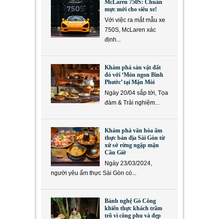
McLaren 750S: Chuẩn
mực mới cho siêu xe!
Với việc ra mắt mẫu xe
750S, McLaren xác
định...
Khám phá sản vật đất
đỏ với ‘Món ngon Bình
Phước’ tại Mặn Mòi
Ngày 20/04 sắp tới, Tọa
đàm & Trải nghiệm...
Khám phá văn hóa ẩm
thực bản địa Sài Gòn từ
xứ sở rừng ngập mặn
Cần Giờ
Ngày 23/03/2024,
người yêu ẩm thực Sài Gòn có...
Bánh nghệ Gò Công
khiến thực khách trầm
trồ vì công phu và đẹp