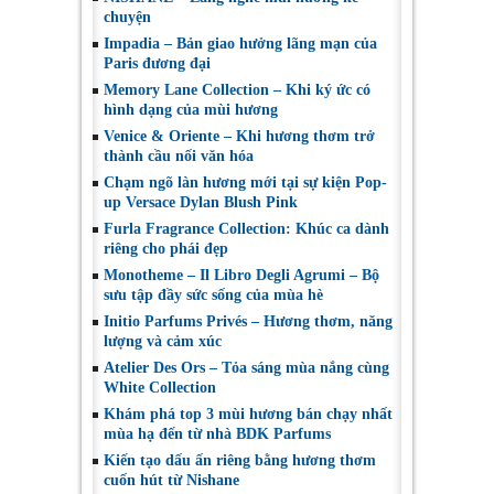
chuyện
Impadia – Bản giao hưởng lãng mạn của
Paris đương đại
Memory Lane Collection – Khi ký ức có
hình dạng của mùi hương
Venice & Oriente – Khi hương thơm trở
thành cầu nối văn hóa
Chạm ngõ làn hương mới tại sự kiện Pop-
up Versace Dylan Blush Pink
Furla Fragrance Collection: Khúc ca dành
riêng cho phái đẹp
Monotheme – Il Libro Degli Agrumi – Bộ
sưu tập đầy sức sống của mùa hè
Initio Parfums Privés – Hương thơm, năng
lượng và cảm xúc
Atelier Des Ors – Tỏa sáng mùa nắng cùng
White Collection
Khám phá top 3 mùi hương bán chạy nhất
mùa hạ đến từ nhà BDK Parfums
Kiến tạo dấu ấn riêng bằng hương thơm
cuốn hút từ Nishane