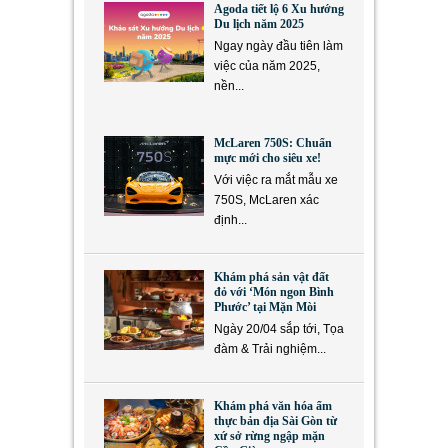
Agoda tiết lộ 6 Xu hướng
Du lịch năm 2025
Ngay ngày đầu tiên làm
việc của năm 2025,
nền...
McLaren 750S: Chuẩn
mực mới cho siêu xe!
Với việc ra mắt mẫu xe
750S, McLaren xác
định...
Khám phá sản vật đất
đỏ với ‘Món ngon Bình
Phước’ tại Mặn Mòi
Ngày 20/04 sắp tới, Tọa
đàm & Trải nghiệm...
Khám phá văn hóa ẩm
thực bản địa Sài Gòn từ
xứ sở rừng ngập mặn