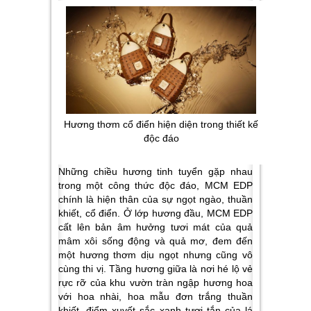
Hương thơm cổ điển hiện diện trong thiết kế
độc đáo
Những chiều hương tinh tuyển gặp nhau
trong một công thức độc đáo, MCM EDP
chính là hiện thân của sự ngọt ngào, thuần
khiết, cổ điển. Ở lớp hương đầu, MCM EDP
cất lên bản âm hưởng tươi mát của quả
mâm xôi sống động và quả mơ, đem đến
một hương thơm dịu ngọt nhưng cũng vô
cùng thi vị. Tầng hương giữa là nơi hé lộ vẻ
rực rỡ của khu vườn tràn ngập hương hoa
với hoa nhài, hoa mẫu đơn trắng thuần
khiết, điểm xuyết sắc xanh tươi tắn của lá