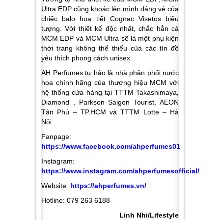
Ultra EDP cũng khoác lên mình dáng vẻ của
chiếc balo họa tiết Cognac Visetos biểu
tượng. Với thiết kế độc nhất, chắc hẳn cả
MCM EDP và MCM Ultra sẽ là một phụ kiện
thời trang không thể thiếu của các tín đồ
yêu thích phong cách unisex.
AH Perfumes tự hào là nhà phân phối nước
hoa chính hãng của thương hiệu MCM với
hệ thống cửa hàng tại TTTM Takashimaya,
Diamond , Parkson Saigon Tourist, AEON
Tân Phú – TP.HCM và TTTM Lotte – Hà
Nội.
Fanpage:
https://www.facebook.com/ahperfumes01
Instagram:
https://www.instagram.com/ahperfumesofficial/
Website:
https://ahperfumes.vn/
Hotline: 079 263 6188
Linh Nhi/Lifestyle