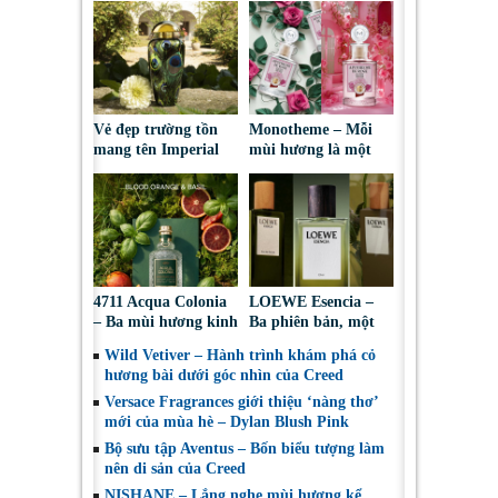
Vẻ đẹp trường tồn
Monotheme – Mỗi
mang tên Imperial
mùi hương là một
Emerald
chân dung cảm xúc
4711 Acqua Colonia
LOEWE Esencia –
– Ba mùi hương kinh
Ba phiên bản, một
điển cho những ngày
bản sắc nam tính
Wild Vetiver – Hành trình khám phá cỏ
nắng ấm
vượt thời gian
hương bài dưới góc nhìn của Creed
Versace Fragrances giới thiệu ‘nàng thơ’
mới của mùa hè – Dylan Blush Pink
Bộ sưu tập Aventus – Bốn biểu tượng làm
nên di sản của Creed
NISHANE – Lắng nghe mùi hương kể