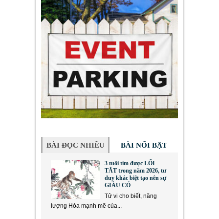
BÀI ĐỌC NHIỀU
BÀI NỔI BẬT
3 tuổi tìm được LỐI
TẮT trong năm 2026, tư
duy khác biệt tạo nên sự
GIÀU CÓ
Tử vi cho biết, năng
lượng Hỏa mạnh mẽ của...