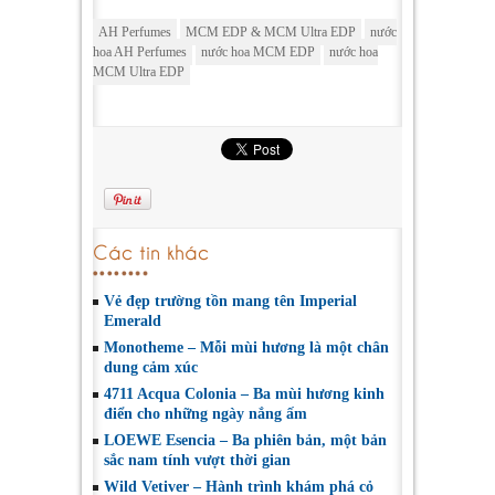
AH Perfumes
MCM EDP & MCM Ultra EDP
nước
hoa AH Perfumes
nước hoa MCM EDP
nước hoa
MCM Ultra EDP
Các tin khác
Vẻ đẹp trường tồn mang tên Imperial
Emerald
Monotheme – Mỗi mùi hương là một chân
dung cảm xúc
4711 Acqua Colonia – Ba mùi hương kinh
điển cho những ngày nắng ấm
LOEWE Esencia – Ba phiên bản, một bản
sắc nam tính vượt thời gian
Wild Vetiver – Hành trình khám phá cỏ