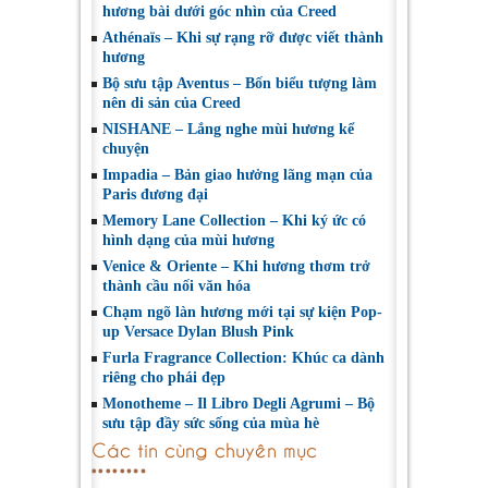
hương bài dưới góc nhìn của Creed
Athénaïs – Khi sự rạng rỡ được viết thành
hương
Bộ sưu tập Aventus – Bốn biểu tượng làm
nên di sản của Creed
NISHANE – Lắng nghe mùi hương kể
chuyện
Impadia – Bản giao hưởng lãng mạn của
Paris đương đại
Memory Lane Collection – Khi ký ức có
hình dạng của mùi hương
Venice & Oriente – Khi hương thơm trở
thành cầu nối văn hóa
Chạm ngõ làn hương mới tại sự kiện Pop-
up Versace Dylan Blush Pink
Furla Fragrance Collection: Khúc ca dành
riêng cho phái đẹp
Monotheme – Il Libro Degli Agrumi – Bộ
sưu tập đầy sức sống của mùa hè
Các tin cùng chuyên mục