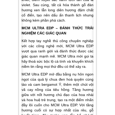
violet. Sau cùng, tất cả hóa thành gỗ đàn
hương xen lẫn long diên hương đậm chất
cổ điển, tạo nên dấu ấn thanh lịch nhưng
không kém phần phá cách.
MCM ULTRA EDP – ĐÁNH THỨC TRẢI
NGHIỆM CÁC GIÁC QUAN
Kết hợp tay nghề thủ công chuyên nghiệp
với các công nghệ mới, MCM Ultra EDP
vượt qua ranh giới và đánh thức được các
giác quan mạnh mẽ. MCM Ultra mời gọi ta
hãy thoả sức bộc lộ cá tính và khuyến khích
niềm tin rằng mọi thứ đều có thể xảy ra.
MCM Ultra EDP mở đầu bằng nụ hôn ngon
ngọt của quả lý chua đen hoà quyện cùng
táo và cam bergamot Ý, thêm một chút vội
vã cay nồng của tiêu hồng. Tầng hương
giữa với nốt hương chủ đạo của hoa nhài
và hoa huệ trẻ trung, tạo ra một điểm nhấn
đầy lôi cuốn cho MCM Ultra EDP. Với tầng
hương cuối có sự hợp nhất của rêu, gỗ