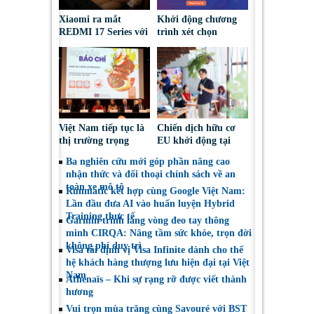
Xiaomi ra mắt
Khởi động chương
REDMI 17 Series với
trình xét chọn
pin 7.500mAh, thiết
‘Doanh nghiệp đạt
kế trẻ trung, giá từ
chuẩn Văn hóa Kinh
5,5 triệu đồng
doanh Việt Nam’
năm 2026
Việt Nam tiếp tục là
Chiến dịch hữu cơ
thị trường trọng
EU khởi động tại
điểm đối với nông
Việt Nam, thúc đẩy
Ba nghiên cứu mới góp phần nâng cao
sản, thực phẩm Ba
người tiêu dùng lựa
nhận thức và đối thoại chính sách về an
Lan
chọn sáng suốt
toàn xe mô tô
Runmatic kết hợp cùng Google Việt Nam:
Lần đầu đưa AI vào huấn luyện Hybrid
Training thực tế
Garmin trình làng vòng đeo tay thông
minh CIRQA: Nâng tầm sức khỏe, trọn đời
không phí duy trì
Visa tái định vị Visa Infinite dành cho thế
hệ khách hàng thượng lưu hiện đại tại Việt
Nam
Athénaïs – Khi sự rạng rỡ được viết thành
hương
Vui trọn mùa trăng cùng Savouré với BST