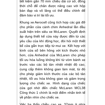
tiết kiệm gần 70 mm chiều dài cơ sở, đồng
thời chỗ để chân được nâng cao với hộp
bàn đạp và vô lăng có thể điều chỉnh để
đảm bảo vị trí lái tối ưu.
Khung xe Aerocell cũng tích hợp các giá đỡ
cho phần cửa cánh chim Anhedral lần đầu
xuất hiện trên siêu xe McLaren. Quyết định
áp dụng thiết kế cửa này được đến từ các
yêu cầu của khí động học, đòi hỏi một thiết
kế cửa gắn trực tiếp từ mui xe. Kết hợp với
kính cửa sổ bên hông với kích thước nhỏ
hơn, cửa Anhedral của McLaren cho phép
tối ưu hóa luồng không khí từ vòm bánh xe
trước vào các bộ tản nhiệt nhiệt độ cao,
cung cấp thêm không gian làm mát, từ đó
cho phép giảm kích thước của các bộ tản
nhiệt, tối ưu hóa không gian và giảm trọng
lượng cho chiếc xe. Hình dạng của chiếc
cửa gợi nhớ đến chiếc McLaren MCL38
Công thức 1 chính là một điểm nhấn tinh tế
về phần nhìn cho chiếc xe.
Việc hạ thấp chiều cao xe, 37mm ở phía