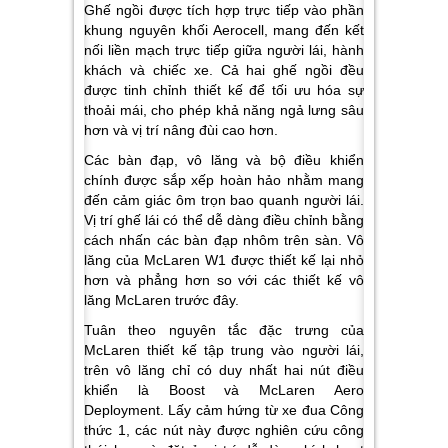
Ghế ngồi được tích hợp trực tiếp vào phần
khung nguyên khối Aerocell, mang đến kết
nối liền mạch trực tiếp giữa người lái, hành
khách và chiếc xe. Cả hai ghế ngồi đều
được tinh chỉnh thiết kế để tối ưu hóa sự
thoải mái, cho phép khả năng ngả lưng sâu
hơn và vị trí nâng đùi cao hơn.
Các bàn đạp, vô lăng và bộ điều khiển
chính được sắp xếp hoàn hảo nhằm mang
đến cảm giác ôm trọn bao quanh người lái.
Vị trí ghế lái có thể dễ dàng điều chỉnh bằng
cách nhấn các bàn đạp nhôm trên sàn. Vô
lăng của McLaren W1 được thiết kế lại nhỏ
hơn và phẳng hơn so với các thiết kế vô
lăng McLaren trước đây.
Tuân theo nguyên tắc đặc trưng của
McLaren thiết kế tập trung vào người lái,
trên vô lăng chỉ có duy nhất hai nút điều
khiển là Boost và McLaren Aero
Deployment. Lấy cảm hứng từ xe đua Công
thức 1, các nút này được nghiên cứu công