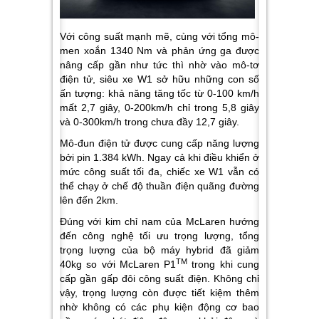
Với công suất mạnh mẽ, cùng với tổng mô-
men xoắn 1340 Nm và phản ứng ga được
nâng cấp gần như tức thì nhờ vào mô-tơ
điện tử, siêu xe W1 sở hữu những con số
ấn tượng: khả năng tăng tốc từ 0-100 km/h
mất 2,7 giây, 0-200km/h chỉ trong 5,8 giây
và 0-300km/h trong chưa đầy 12,7 giây.
Mô-đun điện tử được cung cấp năng lượng
bởi pin 1.384 kWh. Ngay cả khi điều khiển ở
mức công suất tối đa, chiếc xe W1 vẫn có
thể chạy ở chế độ thuần điện quãng đường
lên đến 2km.
Đúng với kim chỉ nam của McLaren hướng
đến công nghệ tối ưu trọng lượng, tổng
trọng lượng của bộ máy hybrid đã giảm
TM
40kg so với McLaren P1
trong khi cung
cấp gần gấp đôi công suất điện. Không chỉ
vậy, trọng lượng còn được tiết kiệm thêm
nhờ không có các phụ kiện động cơ bao