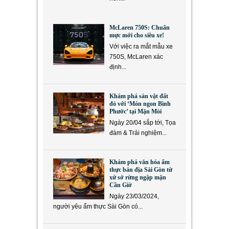
McLaren 750S: Chuẩn
mực mới cho siêu xe!
Với việc ra mắt mẫu xe
750S, McLaren xác
định...
Khám phá sản vật đất
đỏ với ‘Món ngon Bình
Phước’ tại Mặn Mòi
Ngày 20/04 sắp tới, Tọa
đàm & Trải nghiệm...
Khám phá văn hóa ẩm
thực bản địa Sài Gòn từ
xứ sở rừng ngập mặn
Cần Giờ
Ngày 23/03/2024,
người yêu ẩm thực Sài Gòn có...