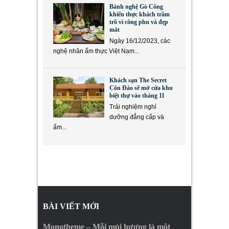
Bánh nghệ Gò Công
khiến thực khách trầm
trồ vì công phu và đẹp
mắt
Ngày 16/12/2023, các
nghệ nhân ẩm thực Việt Nam...
Khách sạn The Secret
Côn Đảo sẽ mở cửa khu
biệt thự vào tháng 11
Trải nghiệm nghỉ
dưỡng đẳng cấp và
ẩm...
BÀI VIẾT MỚI
Monotheme – Mỗi mùi hương là một