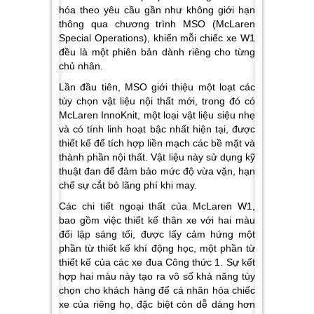
hóa theo yêu cầu gần như không giới hạn
thông qua chương trình MSO (McLaren
Special Operations), khiến mỗi chiếc xe W1
đều là một phiên bản dành riêng cho từng
chủ nhân.
Lần đầu tiên, MSO giới thiệu một loạt các
tùy chọn vật liệu nội thất mới, trong đó có
McLaren InnoKnit, một loại vật liệu siệu nhẹ
và có tính linh hoạt bậc nhất hiện tại, được
thiết kế để tích hợp liền mạch các bề mặt và
thành phần nội thất. Vật liệu này sử dụng kỹ
thuật đan để đảm bảo mức độ vừa vặn, hạn
chế sự cắt bỏ lãng phí khi may.
Các chi tiết ngoại thất của McLaren W1,
bao gồm việc thiết kế thân xe với hai màu
đối lập sáng tối, được lấy cảm hứng một
phần từ thiết kế khí động học, một phần từ
thiết kế của các xe đua Công thức 1. Sự kết
hợp hai màu này tạo ra vô số khả năng tùy
chọn cho khách hàng để cá nhân hóa chiếc
xe của riêng họ, đặc biệt còn dễ dàng hơn