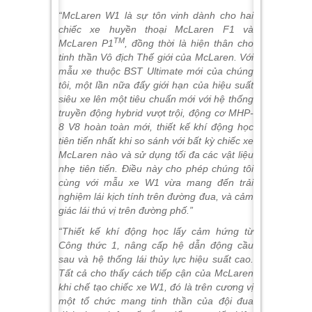
“McLaren W1 là sự tôn vinh dành cho hai
chiếc xe huyền thoại McLaren F1 và
TM
McLaren P1
, đồng thời là hiện thân cho
tinh thần Vô địch Thế giới của McLaren. Với
mẫu
xe thuộc BST
Ultimate mới của chúng
tôi, một lần nữa đẩy giới hạn của hiệu suất
siêu xe lên một tiêu chuẩn mới với hệ thống
truyền động hybrid vượt trội, động cơ MHP-
8 V8 hoàn toàn mới, thiết kế khí động học
tiên tiến nhất khi so sánh với bất kỳ chiếc xe
McLaren nào và sử dụng tối đa các vật liệu
nhẹ tiên tiến. Điều này cho phép chúng tôi
cùng
với mẫu
xe
W1
vừa mang đến trải
nghiệm lái kịch tính trên đường đua
,
và cảm
giác lái thú vị trên đường phố.”
“Thiết kế khí động học lấy cảm hứng từ
Công thức 1, nâng cấp hệ dẫn động cầu
sau và hệ thống lái thủy lực hiệu suất cao
.
Tất cả cho thấy cách tiếp cận của McLaren
khi chế tạo chiếc xe W1, đó là trên cương vị
một tổ chức mang tinh thần của đội đua