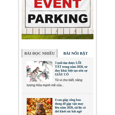
BÀI ĐỌC NHIỀU
BÀI NỔI BẬT
3 tuổi tìm được LỐI
TẮT trong năm 2026, tư
duy khác biệt tạo nên sự
GIÀU CÓ
Tử vi cho biết, năng
lượng Hỏa mạnh mẽ của...
4 con giáp sống bao
dung dễ gặp vận may
lớn năm 2026, tài lộc có
thể khởi sắc bất ngờ