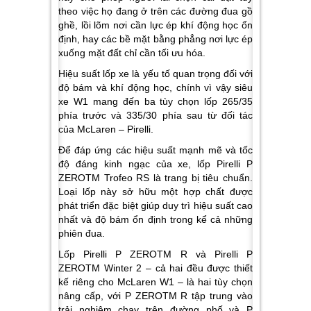
theo việc họ đang ở trên các đường đua gồ
ghề, lồi lõm nơi cần lực ép khí động học ổn
định, hay các bề mặt bằng phẳng nơi lực ép
xuống mặt đất chỉ cần tối ưu hóa.
Hiệu suất lốp xe là yếu tố quan trọng đối với
độ bám và khí động học, chính vì vậy siêu
xe W1 mang đến ba tùy chọn lốp 265/35
phía trước và 335/30 phía sau từ đối tác
của McLaren – Pirelli.
Để đáp ứng các hiệu suất mạnh mẽ và tốc
độ đáng kinh ngạc của xe, lốp Pirelli P
ZEROTM Trofeo RS là trang bị tiêu chuẩn.
Loại lốp này sở hữu một hợp chất được
phát triển đặc biệt giúp duy trì hiệu suất cao
nhất và độ bám ổn định trong kể cả những
phiên đua.
Lốp Pirelli P ZEROTM R và Pirelli P
ZEROTM Winter 2 – cả hai đều được thiết
kế riêng cho McLaren W1 – là hai tùy chọn
nâng cấp, với P ZEROTM R tập trung vào
trải nghiệm chạy trên đường phố và P