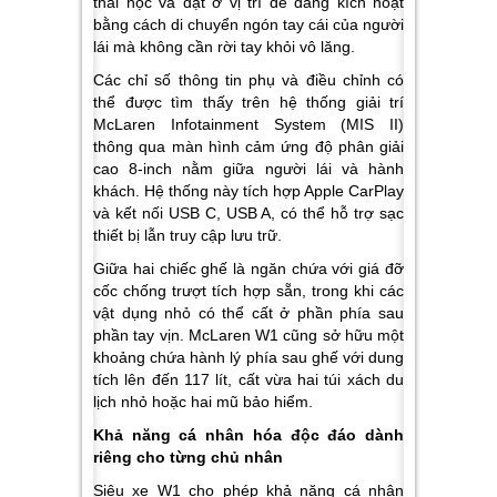
thái học và đặt ở vị trí dễ dàng kích hoạt
bằng cách di chuyển ngón tay cái của người
lái mà không cần rời tay khỏi vô lăng.
Các chỉ số thông tin phụ và điều chỉnh có
thể được tìm thấy trên hệ thống giải trí
McLaren Infotainment System (MIS II)
thông qua màn hình cảm ứng độ phân giải
cao 8-inch nằm giữa người lái và hành
khách. Hệ thống này tích hợp Apple CarPlay
và kết nối USB C, USB A, có thể hỗ trợ sạc
thiết bị lẫn truy cập lưu trữ.
Giữa hai chiếc ghế là ngăn chứa với giá đỡ
cốc chống trượt tích hợp sẵn, trong khi các
vật dụng nhỏ có thể cất ở phần phía sau
phần tay vịn. McLaren W1 cũng sở hữu một
khoảng chứa hành lý phía sau ghế với dung
tích lên đến 117 lít, cất vừa hai túi xách du
lịch nhỏ hoặc hai mũ bảo hiểm.
Khả năng cá nhân hóa độc đáo dành
riêng cho từng chủ nhân
Siêu xe W1 cho phép khả năng cá nhân