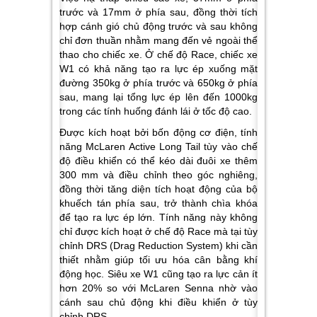
trước và 17mm ở phía sau, đồng thời tích
hợp cánh gió chủ động trước và sau không
chỉ đơn thuần nhằm mang đến vẻ ngoài thể
thao cho chiếc xe. Ở chế độ Race, chiếc xe
W1 có khả năng tạo ra lực ép xuống mặt
đường 350kg ở phía trước và 650kg ở phía
sau, mang lại tổng lực ép lên đến 1000kg
trong các tính huống đánh lái ở tốc độ cao.
Được kích hoạt bởi bốn động cơ điện, tính
năng McLaren Active Long Tail tùy vào chế
độ điều khiển có thể kéo dài đuôi xe thêm
300 mm và điều chỉnh theo góc nghiêng,
đồng thời tăng diện tích hoạt động của bộ
khuếch tán phía sau, trở thành chìa khóa
để tạo ra lực ép lớn. Tính năng này không
chỉ được kích hoạt ở chế độ Race mà tại tùy
chỉnh DRS (Drag Reduction System) khi cần
thiết nhằm giúp tối ưu hóa cân bằng khí
động học. Siêu xe W1 cũng tạo ra lực cản ít
hơn 20% so với McLaren Senna nhờ vào
cánh sau chủ động khi điều khiển ở tùy
chỉnh DRS.