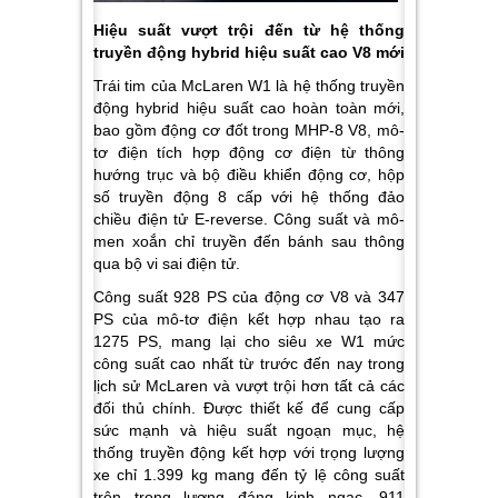
Hiệu suất vượt trội đến từ hệ thống
truyền động hybrid hiệu suất cao V8 mới
Trái tim của McLaren W1 là hệ thống truyền
động hybrid hiệu suất cao hoàn toàn mới,
bao gồm động cơ đốt trong MHP-8 V8, mô-
tơ điện tích hợp động cơ điện từ thông
hướng trục và bộ điều khiển động cơ, hộp
số truyền động 8 cấp với hệ thống đảo
chiều điện tử E-reverse. Công suất và mô-
men xoắn chỉ truyền đến bánh sau thông
qua bộ vi sai điện tử.
Công suất 928 PS của động cơ V8 và 347
PS của mô-tơ điện kết hợp nhau tạo ra
1275 PS, mang lại cho siêu xe W1 mức
công suất cao nhất từ trước đến nay trong
lịch sử McLaren và vượt trội hơn tất cả các
đối thủ chính. Được thiết kế để cung cấp
sức mạnh và hiệu suất ngoạn mục, hệ
thống truyền động kết hợp với trọng lượng
xe chỉ 1.399 kg mang đến tỷ lệ công suất
trên trọng lượng đáng kinh ngạc, 911