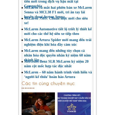
tiến mới trong dịch vụ hậu mãi tại
Campuchia
McLaren ra mắt hai phiên bản xe McLaren
Senna và MCL38 F1 mới, tri ân tay lái
huyền thoại Ayrton Senna
McLaren 750S: Chuẩn mực mới cho siêu
xe!
McLaren Automotive tiết lộ triết lý thiết kế
mới cho các thế hệ siêu xe tiếp theo
McLaren Artura Spider mới mang đến trải
nghiệm điện khí hóa đầy cảm xúc
McLaren mang đến những tùy chọn cá
nhân hóa độc quyền nhân kỷ niệm 60 năm
thành lập
Mercedes-Benz SLR McLaren kỷ niệm 20
năm cột mốc hợp tác độc nhất
McLaren – 60 năm hành trình vinh hiển và
‘người kế thừa’ hoàn hảo Artura
Các tin cùng chuyên mục