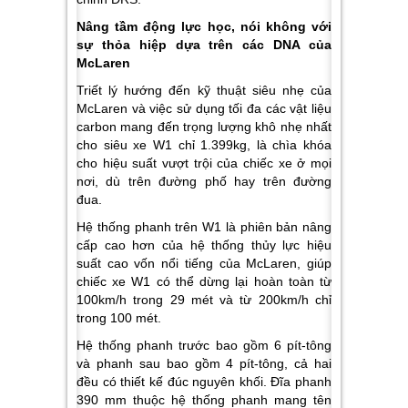
Nâng tầm động lực học, nói không với
sự thỏa hiệp dựa trên các DNA của
McLaren
Triết lý hướng đến kỹ thuật siêu nhẹ của
McLaren và việc sử dụng tối đa các vật liệu
carbon mang đến trọng lượng khô nhẹ nhất
cho siêu xe W1 chỉ 1.399kg, là chìa khóa
cho hiệu suất vượt trội của chiếc xe ở mọi
nơi, dù trên đường phố hay trên đường
đua.
Hệ thống phanh trên W1 là phiên bản nâng
cấp cao hơn của hệ thống thủy lực hiệu
suất cao vốn nổi tiếng của McLaren, giúp
chiếc xe W1 có thể dừng lại hoàn toàn từ
100km/h trong 29 mét và từ 200km/h chỉ
trong 100 mét.
Hệ thống phanh trước bao gồm 6 pít-tông
và phanh sau bao gồm 4 pít-tông, cả hai
đều có thiết kế đúc nguyên khối. Đĩa phanh
390 mm thuộc hệ thống phanh mang tên