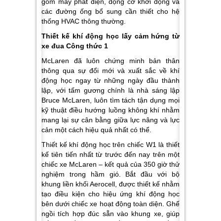
gồm máy phát điện, động cơ khởi động và
các đường ống bổ sung cần thiết cho hệ
thống HVAC thông thường.
Thiết kế khí động học lấy cảm hứng từ
xe đua Công thức 1
McLaren đã luôn chứng minh bản thân
thông qua sự đổi mới và xuất sắc về khí
động học ngay từ những ngày đầu thành
lập, với tấm gương chính là nhà sáng lập
Bruce McLaren, luôn tìm tách tận dụng mọi
kỹ thuật điều hướng luồng không khí nhằm
mang lại sự cân bằng giữa lực nâng và lực
cản một cách hiệu quả nhất có thể.
Thiết kế khí động học trên chiếc W1 là thiết
kế tiên tiến nhất từ trước đến nay trên một
chiếc xe McLaren – kết quả của 350 giờ thử
nghiệm trong hầm gió. Bắt đầu với bộ
khung liền khối Aerocell, được thiết kế nhằm
tạo điều kiện cho hiệu ứng khí động học
bên dưới chiếc xe hoạt động toàn diện. Ghế
ngồi tích hợp đúc sẵn vào khung xe, giúp