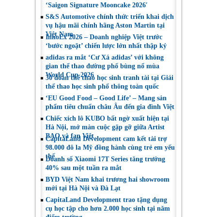
‘Saigon Signature Mooncake 2026′
S&S Automotive chính thức triển khai dịch
vụ hậu mãi chính hãng Aston Martin tại
Việt Nam
InnoEx 2026 – Doanh nghiệp Việt trước
‘bước ngoặt’ chiến lược lớn nhất thập kỷ
adidas ra mắt ‘Cư Xá adidas’ với không
gian thể thao đường phố bùng nổ mùa
World Cup 2026
30 đoàn thể thao học sinh tranh tài tại Giải
thể thao học sinh phổ thông toàn quốc
‘EU Good Food – Good Life’ – Mang sản
phẩm tiêu chuẩn châu Âu đến gia đình Việt
Chiếc xích lô KUBO bất ngờ xuất hiện tại
Hà Nội, mở màn cuộc gặp gỡ giữa Artist
BAO và fan Việt
CapitaLand Development cam kết tài trợ
98.000 đô la Mỹ đồng hành cùng trẻ em yếu
thế
Doanh số Xiaomi 17T Series tăng trưởng
40% sau một tuần ra mắt
BYD Việt Nam khai trương hai showroom
mới tại Hà Nội và Đà Lạt
CapitaLand Development trao tặng dụng
cụ học tập cho hơn 2.000 học sinh tại năm