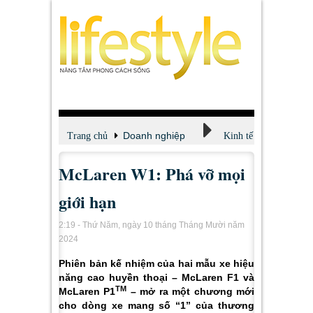
Doanh nghiệp
Trang chủ
Kinh tế
McLaren W1: Phá vỡ mọi
giới hạn
2:19 - Thứ Năm, ngày 10 tháng Tháng Mười năm
2024
Phiên bản kế nhiệm của hai mẫu xe hiệu
năng cao huyền thoại – McLaren F1 và
TM
McLaren P1
– mở ra một chương mới
cho dòng xe mang số “1” của thương