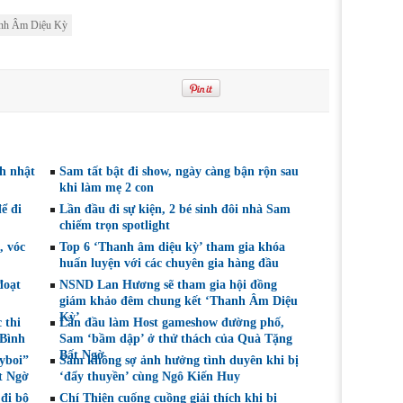
nh Âm Diệu Kỳ
h nhật
Sam tất bật đi show, ngày càng bận rộn sau
khi làm mẹ 2 con
để đi
Lần đầu đi sự kiện, 2 bé sinh đôi nhà Sam
chiếm trọn spotlight
, vóc
Top 6 ‘Thanh âm diệu kỳ’ tham gia khóa
huấn luyện với các chuyên gia hàng đầu
đoạt
NSND Lan Hương sẽ tham gia hội đồng
giám khảo đêm chung kết ‘Thanh Âm Diệu
Kỳ’
 thi
Lần đầu làm Host gameshow đường phố,
 Bình
Sam ‘bầm dập’ ở thử thách của Quà Tặng
Bất Ngờ
tyboi”
Sam không sợ ảnh hưởng tình duyên khi bị
t Ngờ
‘đẩy thuyền’ cùng Ngô Kiến Huy
 đi bộ
Chí Thiện cuống cuồng giải thích khi bị