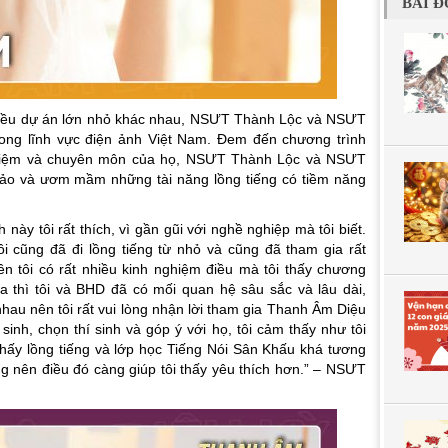
BÀI Đ
nhiều dự án lớn nhỏ khác nhau, NSƯT Thành Lộc và NSƯT
rong lĩnh vực điện ảnh Việt Nam. Đem đến chương trình
hiệm và chuyên môn của họ, NSƯT Thành Lộc và NSƯT
ảo và ươm mầm những tài năng lồng tiếng có tiềm năng
này tôi rất thích, vì gần gũi với nghề nghiệp mà tôi biết.
tôi cũng đã đi lồng tiếng từ nhỏ và cũng đã tham gia rất
ên tôi có rất nhiều kinh nghiệm điều mà tôi thấy chương
ra thì tôi và BHD đã có mối quan hệ sâu sắc và lâu dài,
hau nên tôi rất vui lòng nhận lời tham gia Thanh Âm Diệu
sinh, chọn thí sinh và góp ý với họ, tôi cảm thấy như tôi
 thấy lồng tiếng và lớp học Tiếng Nói Sân Khấu khá tương
ng nên điều đó càng giúp tôi thấy yêu thích hơn.” – NSƯT