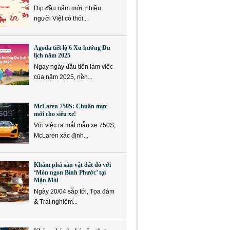
Dịp đầu năm mới, nhiều
người Việt có thói...
Agoda tiết lộ 6 Xu hướng Du
lịch năm 2025
Ngay ngày đầu tiên làm việc
của năm 2025, nền...
McLaren 750S: Chuẩn mực
mới cho siêu xe!
Với việc ra mắt mẫu xe 750S,
McLaren xác định...
Khám phá sản vật đất đỏ với
‘Món ngon Bình Phước’ tại
Mặn Mòi
Ngày 20/04 sắp tới, Tọa đàm
& Trải nghiệm...