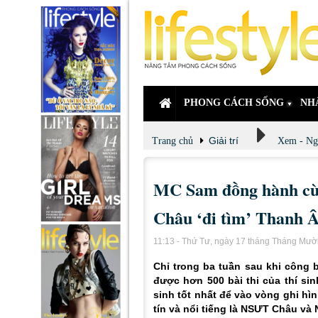
PHONG CÁCH SỐNG
NH
Giải trí
Trang chủ
Xem - Ng
MC Sam đồng hành c
Châu ‘đi tìm’ Thanh 
11:13 - Thứ Tư, ngày 17 tháng Tháng Mườ
Chỉ trong ba tuần sau khi công 
được hơn 500 bài thi của thí si
sinh tốt nhất để vào vòng ghi hì
tín và nổi tiếng là NSƯT Châu v