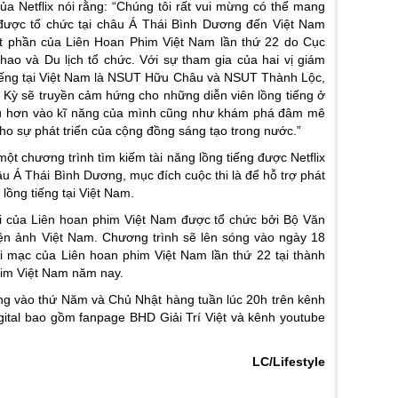
 Netflix nói rằng: “Chúng tôi rất vui mừng có thể mang
n được tổ chức tại châu Á Thái Bình Dương đến Việt Nam
t phần của Liên Hoan Phim Việt Nam lần thứ 22 do Cục
ao và Du lịch tổ chức. Với sự tham gia của hai vị giám
tiếng tại Việt Nam là NSUT Hữu Châu và NSUT Thành Lộc,
u Kỳ sẽ truyền cảm hứng cho những diễn viên lồng tiếng ở
sâu hơn vào kĩ năng của mình cũng như khám phá đâm mê
cho sự phát triển của cộng đồng sáng tạo trong nước.”
t chương trình tìm kiếm tài năng lồng tiếng được Netflix
u Á Thái Bình Dương, mục đích cuộc thi là để hỗ trợ phát
lồng tiếng tại Việt Nam.
i của Liên hoan phim Việt Nam được tổ chức bởi Bộ Văn
iện ảnh Việt Nam. Chương trình sẽ lên sóng vào ngày 18
 mạc của Liên hoan phim Việt Nam lần thứ 22 tại thành
im Việt Nam năm nay.
g vào thứ Năm và Chủ Nhật hàng tuần lúc 20h trên kênh
ital bao gồm fanpage BHD Giải Trí Việt và kênh youtube
LC/Lifestyle