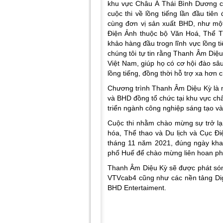
khu vực Châu Á Thái Bình Dương của
cuộc thi về lồng tiếng lần đầu tiê
cùng đơn vị sản xuất BHD, như mộ
Điện Ảnh thuộc bộ Văn Hoá, Thể Th
khảo hàng đầu trogn lĩnh vực lồng 
chúng tôi tự tin rằng Thanh Âm Diệ
Việt Nam, giúp họ có cơ hội đào 
lồng tiếng, đồng thời hỗ trợ xa hơn 
Chương trình Thanh Âm Diệu Kỳ là mộ
và BHD đồng tổ chức tại khu vực châ
triển ngành công nghiệp sáng tạo và 
Cuộc thi nhằm chào mừng sự trở lạ
hóa, Thể thao và Du lịch và Cục Đ
tháng 11 năm 2021, đúng ngày khai
phố Huế để chào mừng liên hoan ph
Thanh Âm Diệu Kỳ sẽ được phát són
VTVcab4 cũng như các nền tảng Dig
BHD Entertaiment.