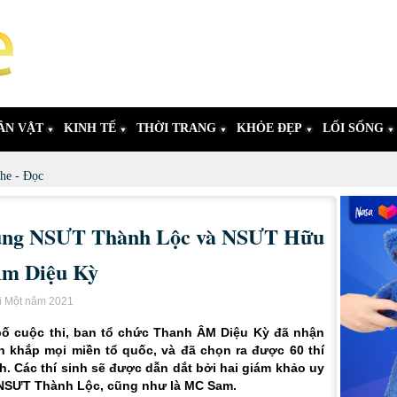
ÂN VẬT
KINH TẾ
THỜI TRANG
KHỎE ĐẸP
LỐI SỐNG
he - Đọc
ùng NSƯT Thành Lộc và NSƯT Hữu
Âm Diệu Kỳ
i Một năm 2021
bố cuộc thi, ban tổ chức Thanh ÂM Diệu Kỳ đã nhận
nh khắp mọi miền tổ quốc, và đã chọn ra được 60 thí
nh. Các thí sinh sẽ được dẫn dắt bởi hai giám khảo uy
à NSƯT Thành Lộc, cũng như là MC Sam.