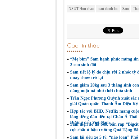
NSUT Huu chau
nsut thanh loc
Sam
Tha
Các tin khác
“Mẹ bỉm” Sam hạnh phúc mừng sin
2 con sinh đôi
Sam tiết lộ lý do chịu rời 2 nhóc tỳ 
quay show trở lại
Sam giảm 20kg sau 3 tháng sinh con
dáng nuột nà như thời chưa sinh
Trần Ngọc Phương Quỳnh xuất sắc 
giải Quán quân Thanh Âm Diệu Kỳ
Hợp tác với BHD, Netflix mang cuộc
lồng tiếng đầu tiên tại Châu Á Thái
Dương đến Việt Nam
Sam diện áo da beo, bắn rap “Bigci
cực chất ở hậu trường Quà Tặng Bấ
Sam lái siêu xe 5 tỷ, “náo loạn” Phố