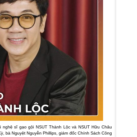
hai nghệ sĩ gạo gội NSUT Thành Lộc và NSUT Hữu Châu
ỳ, bà Nguyệt Nguyễn Phillips, giám đốc Chính Sách Công