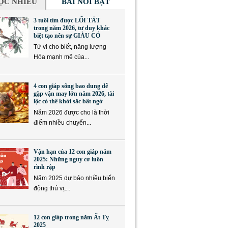
ỌC NHIỀU
BÀI NỔI BẬT
3 tuổi tìm được LỐI TẮT
trong năm 2026, tư duy khác
biệt tạo nên sự GIÀU CÓ
Tử vi cho biết, năng lượng
Hỏa mạnh mẽ của...
4 con giáp sống bao dung dễ
gặp vận may lớn năm 2026, tài
lộc có thể khởi sắc bất ngờ
Năm 2026 được cho là thời
điểm nhiều chuyển...
Vận hạn của 12 con giáp năm
2025: Những nguy cơ luôn
rình rập
Năm 2025 dự báo nhiều biến
động thú vị,...
12 con giáp trong năm Ất Tỵ
2025