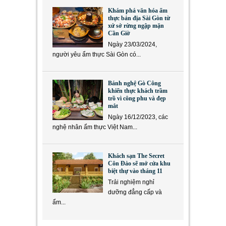
Khám phá văn hóa ẩm
thực bản địa Sài Gòn từ
xứ sở rừng ngập mặn
Cần Giờ
Ngày 23/03/2024,
người yêu ẩm thực Sài Gòn có...
Bánh nghệ Gò Công
khiến thực khách trầm
trồ vì công phu và đẹp
mắt
Ngày 16/12/2023, các
nghệ nhân ẩm thực Việt Nam...
Khách sạn The Secret
Côn Đảo sẽ mở cửa khu
biệt thự vào tháng 11
Trải nghiệm nghỉ
dưỡng đẳng cấp và
ẩm...