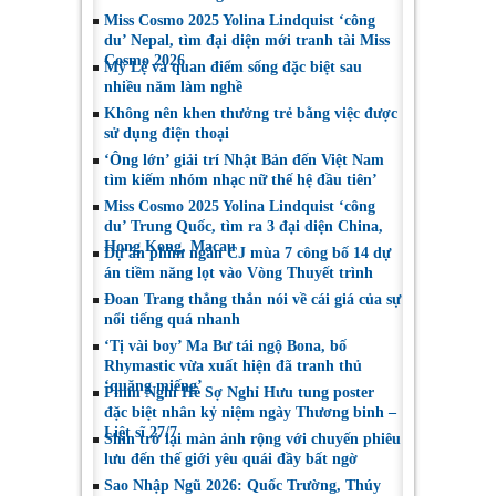
Miss Cosmo 2025 Yolina Lindquist ‘công
du’ Nepal, tìm đại diện mới tranh tài Miss
Cosmo 2026
Mỹ Lệ và quan điểm sống đặc biệt sau
nhiều năm làm nghề
Không nên khen thưởng trẻ bằng việc được
sử dụng điện thoại
‘Ông lớn’ giải trí Nhật Bản đến Việt Nam
tìm kiếm nhóm nhạc nữ thế hệ đầu tiên’
Miss Cosmo 2025 Yolina Lindquist ‘công
du’ Trung Quốc, tìm ra 3 đại diện China,
Hong Kong, Macau
Dự án phim ngắn CJ mùa 7 công bố 14 dự
án tiềm năng lọt vào Vòng Thuyết trình
Đoan Trang thẳng thắn nói về cái giá của sự
nổi tiếng quá nhanh
‘Tị vài boy’ Ma Bư tái ngộ Bona, bố
Rhymastic vừa xuất hiện đã tranh thủ
‘quăng miếng’
Phim Nghỉ Hè Sợ Nghỉ Hưu tung poster
đặc biệt nhân kỷ niệm ngày Thương binh –
Liệt sĩ 27/7
Shin trở lại màn ảnh rộng với chuyến phiêu
lưu đến thế giới yêu quái đầy bất ngờ
Sao Nhập Ngũ 2026: Quốc Trường, Thúy