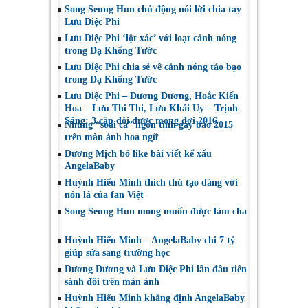
Song Seung Hun chủ động nói lời chia tay
Lưu Diệc Phi
Lưu Diệc Phi ‘lột xác’ với loạt cảnh nóng
trong Dạ Khổng Tước
Lưu Diệc Phi chia sẻ về cảnh nóng táo bạo
trong Dạ Khổng Tước
Lưu Diệc Phi – Dương Dương, Hoắc Kiến
Hoa – Lưu Thi Thi, Lưu Khải Uy – Trịnh
Sảng: 3 cặp đôi được mong đợi 2016
Những “soái ca” ngôn tình gây bão 2015
trên màn ảnh hoa ngữ
Dương Mịch bỏ like bài viết kể xấu
AngelaBaby
Huỳnh Hiểu Minh thích thú tạo dáng với
nón lá của fan Việt
Song Seung Hun mong muốn được làm cha
Huỳnh Hiểu Minh – AngelaBaby chi 7 tỷ
giúp sửa sang trường học
Dương Dương và Lưu Diệc Phi lần đầu tiên
sánh đôi trên màn ảnh
Huỳnh Hiểu Minh khẳng định AngelaBaby