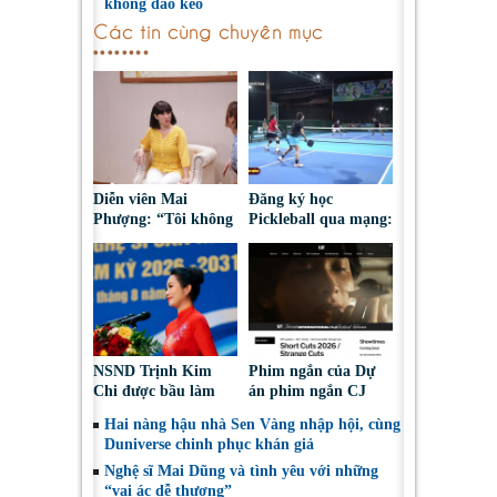
không dao kéo
Các tin cùng chuyên mục
Diễn viên Mai
Đăng ký học
Phượng: “Tôi không
Pickleball qua mạng:
bao giờ hối hận về
Nguy cơ bị chiếm
những gì mình đã
đoạt tài sản
chọn”
NSND Trịnh Kim
Phim ngắn của Dự
Chi được bầu làm
án phim ngắn CJ
Phó Chủ tịch Hội
tiếp tục được đề cử
Hai nàng hậu nhà Sen Vàng nhập hội, cùng
Nghệ sĩ Sân khấu
tại LHP quốc tế
Duniverse chinh phục khán giả
Việt Nam
Toronto 2026
Nghệ sĩ Mai Dũng và tình yêu với những
“vai ác dễ thương”