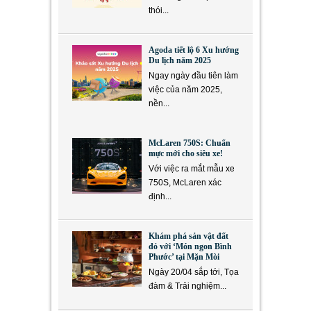
thói...
Agoda tiết lộ 6 Xu hướng
Du lịch năm 2025
Ngay ngày đầu tiên làm
việc của năm 2025,
nền...
McLaren 750S: Chuẩn
mực mới cho siêu xe!
Với việc ra mắt mẫu xe
750S, McLaren xác
định...
Khám phá sản vật đất
đỏ với ‘Món ngon Bình
Phước’ tại Mặn Mòi
Ngày 20/04 sắp tới, Tọa
đàm & Trải nghiệm...