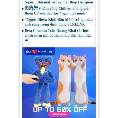
Ngân… đối mặt với kỷ luật thép Hải quân
đánh bộ
Sau gần 9 năm cùng Chillies, khang giới
thiệu EP solo đầu tay “ngoi mot minh”
“Người Nhện: Khởi Đầu Mới” trở lại màn
ảnh rộng trong định dạng SCREENX
Beta Cinemas Trần Quang Khải tổ chức
chiếu miễn phí ba tác phẩm điện ảnh lịch
sử