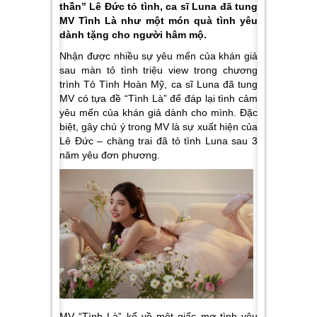
thần” Lê Đức tỏ tình, ca sĩ Luna đã tung
MV Tình Là như một món quà tình yêu
dành tặng cho người hâm mộ.
Nhận được nhiều sự yêu mến của khán giả
sau màn tỏ tình triệu view trong chương
trình
Tỏ Tình Hoàn Mỹ
, ca sĩ Luna đã tung
MV có tựa đề “Tình Là” để đáp lại tình cảm
yêu mến của khán giả dành cho mình. Đặc
biệt, gây chú ý trong MV là sự xuất hiện của
Lê Đức – chàng trai đã tỏ tình Luna sau 3
năm yêu đơn phương.
MV “Tình Là” kể về một giấc mơ tình yêu