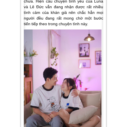
chưa. Hiện câu chuyện tình yêu của Luna
và Lê Đức vẫn đang nhận được rất nhiều
tình cảm của khán giả nên chắc hẳn mọi
người đều đang rất mong chờ một bước
tiến tiếp theo trong chuyện tình này.