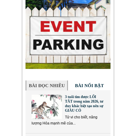
BÀI ĐỌC NHIỀU
BÀI NỔI BẬT
3 tuổi tìm được LỐI
TẮT trong năm 2026, tư
duy khác biệt tạo nên sự
GIÀU CÓ
Tử vi cho biết, năng
lượng Hỏa mạnh mẽ của...