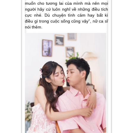
muốn cho tương lai của mình mà nên mọi
người hãy cứ luôn nghĩ về những điều tích
cực nhé. Dù chuyện tình cảm hay bất kì
điều gì trong cuộc sống cũng vậy”,
nữ ca sĩ
nói thêm.