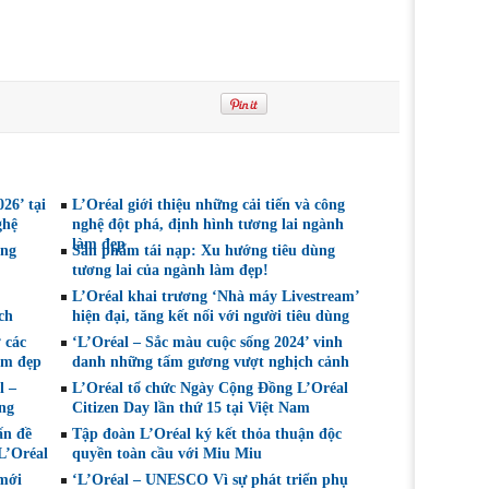
26’ tại
L’Oréal giới thiệu những cải tiến và công
ghệ
nghệ đột phá, định hình tương lai ngành
làm đẹp
ộng
Sản phẩm tái nạp: Xu hướng tiêu dùng
tương lai của ngành làm đẹp!
L’Oréal khai trương ‘Nhà máy Livestream’
ch
hiện đại, tăng kết nối với người tiêu dùng
 các
‘L’Oréal – Sắc màu cuộc sống 2024’ vinh
àm đẹp
danh những tấm gương vượt nghịch cảnh
l –
L’Oréal tổ chức Ngày Cộng Đồng L’Oréal
ong
Citizen Day lần thứ 15 tại Việt Nam
ấn đề
Tập đoàn L’Oréal ký kết thỏa thuận độc
L’Oréal
quyền toàn cầu với Miu Miu
 mới
‘L’Oréal – UNESCO Vì sự phát triển phụ