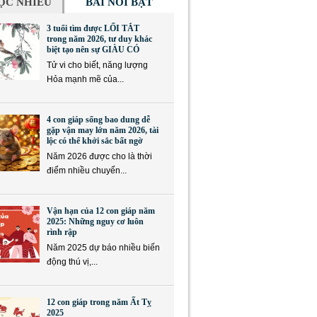
ỌC NHIỀU
BÀI NỔI BẬT
3 tuổi tìm được LỐI TẮT
trong năm 2026, tư duy khác
biệt tạo nên sự GIÀU CÓ
Tử vi cho biết, năng lượng
Hỏa mạnh mẽ của...
4 con giáp sống bao dung dễ
gặp vận may lớn năm 2026, tài
lộc có thể khởi sắc bất ngờ
Năm 2026 được cho là thời
điểm nhiều chuyển...
Vận hạn của 12 con giáp năm
2025: Những nguy cơ luôn
rình rập
Năm 2025 dự báo nhiều biến
động thú vị,...
12 con giáp trong năm Ất Tỵ
2025