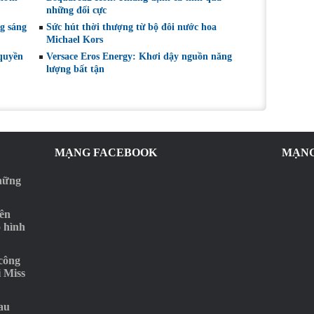
những đối cực
g sáng
Sức hút thời thượng từ bộ đôi nước hoa
Michael Kors
 quyền
Versace Eros Energy: Khơi dậy nguồn năng
lượng bất tận
MẠNG FACEBOOK
MẠNG
những
rên
o hình
‘công
i Miss
au