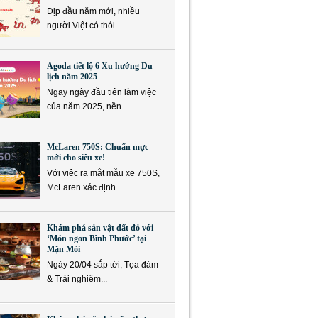
Dịp đầu năm mới, nhiều
người Việt có thói...
Agoda tiết lộ 6 Xu hướng Du
lịch năm 2025
Ngay ngày đầu tiên làm việc
của năm 2025, nền...
McLaren 750S: Chuẩn mực
mới cho siêu xe!
Với việc ra mắt mẫu xe 750S,
McLaren xác định...
Khám phá sản vật đất đỏ với
‘Món ngon Bình Phước’ tại
Mặn Mòi
Ngày 20/04 sắp tới, Tọa đàm
& Trải nghiệm...