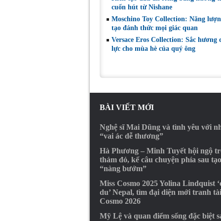
cuốn hút từ Nishane
Moschino Toy Collection: Năng lượn
tạo đánh thức mọi giác quan
Versace Eros Collection: Sắc hương
lực cho mùa hè của quý ông
BÀI VIẾT MỚI
Nghệ sĩ Mai Dũng và tình yêu với 
“vai ác dễ thương”
Hà Phương – Minh Tuyết hội ngộ t
thảm đỏ, kể câu chuyện phía sau tạ
“nàng bướm”
Miss Cosmo 2025 Yolina Lindquist 
du’ Nepal, tìm đại diện mới tranh tà
Cosmo 2026
Mỹ Lệ và quan điểm sống đặc biệt s