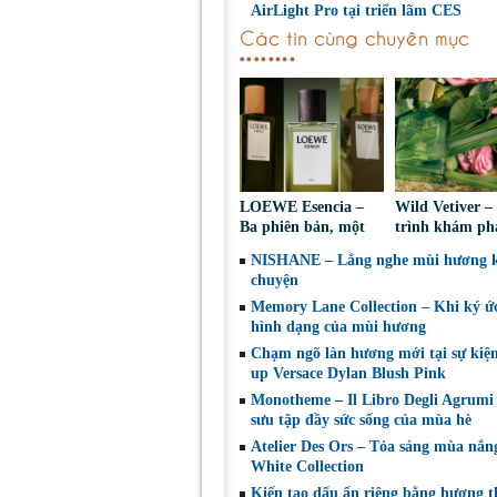
AirLight Pro tại triển lãm CES
Các tin cùng chuyên mục
LOEWE Esencia –
Wild Vetiver 
Ba phiên bản, một
trình khám ph
bản sắc nam tính
hương bài dưới
NISHANE – Lắng nghe mùi hương 
vượt thời gian
nhìn của Cree
chuyện
Memory Lane Collection – Khi ký ứ
hình dạng của mùi hương
Chạm ngõ làn hương mới tại sự kiệ
up Versace Dylan Blush Pink
Monotheme – Il Libro Degli Agrumi
sưu tập đầy sức sống của mùa hè
Atelier Des Ors – Tỏa sáng mùa nắn
White Collection
Kiến tạo dấu ấn riêng bằng hương 