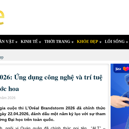
ÂN VẬT
KINH TẾ
THỜI TRANG
KHỎE ĐẸP
LỐI SỐNG
ẹp
26: Ứng dụng công nghệ và trí tuệ
ớc hoa
ư năm 2026
ia cuộc thi L’Oréal Brandstorm 2026 đã chính thức
 ngày 22.04.2026, đánh dấu một năm kỷ lục với sự tham
ường Đại học trên toàn quốc.
ính, ngôi vị Quán quân đã chính thức gọi tên
“ALT” –