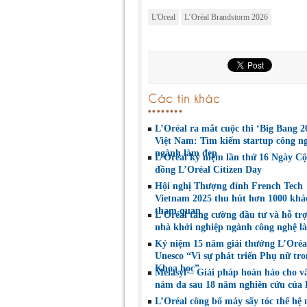
L'Oreal
L’Oréal Brandstorm 2026
Các tin khác
L’Oréal ra mắt cuộc thi ‘Big Bang 20
Việt Nam: Tìm kiếm startup công n
ngành làm đẹp
L’Oréal kỷ niệm lần thứ 16 Ngày C
đồng L’Oréal Citizen Day
Hội nghị Thượng đỉnh French Tech
Vietnam 2025 thu hút hơn 1000 khá
tham quan
L’Oréal tăng cường đầu tư và hỗ trợ
nhà khởi nghiệp ngành công nghệ l
Kỷ niệm 15 năm giải thưởng L’Oréa
Unesco “Vì sự phát triển Phụ nữ tr
Khoa học”
Melasyl – Giải pháp hoàn hảo cho v
nám da sau 18 năm nghiên cứu của 
L’Oréal công bố máy sấy tóc thế hệ