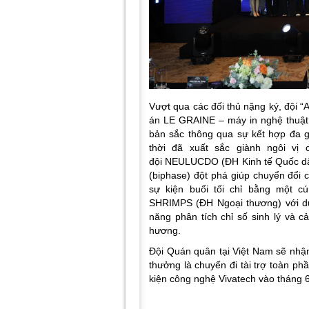
Vượt qua các đối thủ nặng ký, đội
án LE GRAINE – máy in nghệ thuật
bản sắc thông qua sự kết hợp đa 
thời đã xuất sắc giành ngôi vị
đội NEULUCDO (ĐH Kinh tế Quốc d
(biphase) đột phá giúp chuyển đổi 
sự kiện buổi tối chỉ bằng một c
SHRIMPS (ĐH Ngoại thương) với d
năng phân tích chỉ số sinh lý và c
hương.
Đội Quán quân tại Việt Nam sẽ nhận
thưởng là chuyến đi tài trợ toàn p
kiện công nghệ Vivatech vào tháng 