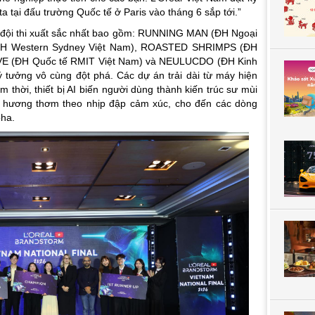
ta tại đấu trường Quốc tế ở Paris vào tháng 6 sắp tới.”
5 đội thi xuất sắc nhất bao gồm: RUNNING MAN (ĐH Ngoại
H Western Sydney Việt Nam), ROASTED SHRIMPS (ĐH
VE (ĐH Quốc tế RMIT Việt
Nam) và NEULUCDO (ĐH Kinh
tưởng vô cùng đột phá. Các dự án trải dài từ máy hiện
 thời, thiết bị AI biến người dùng thành kiến trúc sư mùi
tạo hương thơm theo nhịp đập cảm xúc, cho đến các dòng
ha.