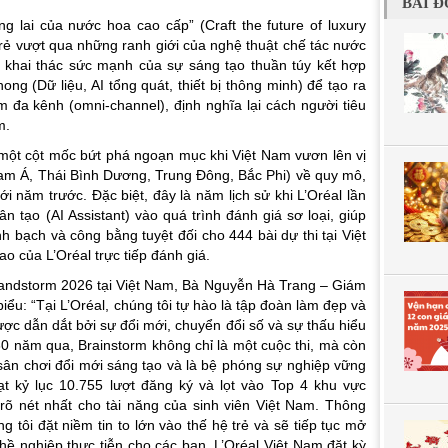
BÀI Đ
g lai của nước hoa cao cấp” (Craft the future of luxury
 trẻ vượt qua những ranh giới của nghệ thuật chế tác nước
i khai thác sức mạnh của sự sáng tạo thuần túy kết hợp
ng (Dữ liệu, AI tổng quát, thiết bị thông minh) để tạo ra
đa kênh (omni-channel), định nghĩa lại cách người tiêu
m.
một cột mốc bứt phá ngoạn mục khi Việt Nam vươn lên vị
am Á, Thái Bình Dương, Trung Đông, Bắc Phi) về quy mô,
i năm trước. Đặc biệt, đây là năm lịch sử khi L’Oréal lần
n tạo (AI Assistant) vào quá trình đánh giá sơ loại, giúp
 bạch và công bằng tuyệt đối cho 444 bài dự thi tại Việt
o của L’Oréal trực tiếp đánh giá.
andstorm 2026 tại Việt Nam,
Bà Nguyễn Hà Trang – Giám
biểu
: “Tại L’Oréal, chúng tôi tự hào là tập đoàn làm đẹp và
ược dẫn dắt bởi sự đổi mới, chuyển đổi số và sự thấu hiểu
30 năm qua, Brainstorm không chỉ là một cuộc thi, mà còn
 sân chơi đổi mới sáng tạo và là bệ phóng sự nghiệp vững
ạt kỷ lục 10.755 lượt đăng ký và lọt vào Top 4 khu vực
 nét nhất cho tài năng của sinh viên Việt Nam. Thông
ng tôi đặt niềm tin to lớn vào thế hệ trẻ và sẽ tiếp tục mở
ghề nghiệp thực tiễn cho các bạn. L’Oréal Việt Nam đặt kỳ