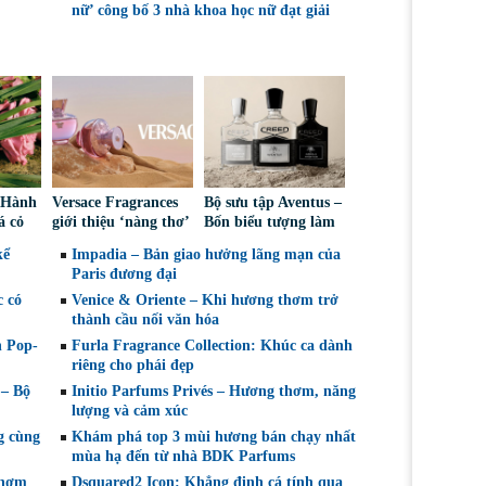
nữ’ công bố 3 nhà khoa học nữ đạt giải
– Hành
Versace Fragrances
Bộ sưu tập Aventus –
á cỏ
giới thiệu ‘nàng thơ’
Bốn biểu tượng làm
 góc
mới của mùa hè –
nên di sản của Creed
kể
Impadia – Bản giao hưởng lãng mạn của
d
Dylan Blush Pink
Paris đương đại
c có
Venice & Oriente – Khi hương thơm trở
thành cầu nối văn hóa
n Pop-
Furla Fragrance Collection: Khúc ca dành
riêng cho phái đẹp
 – Bộ
Initio Parfums Privés – Hương thơm, năng
lượng và cảm xúc
g cùng
Khám phá top 3 mùi hương bán chạy nhất
mùa hạ đến từ nhà BDK Parfums
thơm
Dsquared2 Icon: Khẳng định cá tính qua