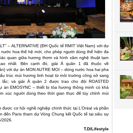
 “ALT” – ALTERNATIVE (ĐH Quốc tế RMIT Việt Nam) với dự
 nước hoa thế hệ mới, cho phép người dùng thể hiện đa
giác quan giữa hương thơm và hình xăm nghệ thuật tạm
 cao nhất. Bên cạnh đó, giải Á quân 1 đã thuộc về
ân) với dự án MON AUTRE MOI – dòng nước hoa hai pha
cấu trúc mùi hương linh hoạt từ môi trường công sở sang
ú lắc; và giải Á quân 2 được trao cho đội ROASTED
ự án EMOSYNC – thiết bị tỏa hương thông minh có khả
ảm xúc người dùng theo thời gian thực để tùy chỉnh mùi
 được cơ hội nghề nghiệp chính thức tại L’Oréal và phần
hần đến Paris tham dự Vòng Chung kết Quốc tế tại siêu sự
6/2026.
T.D/Lifestyle