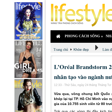
PHONG CÁCH SỐNG
NH
Khỏe đẹp
Trang chủ
Làm đ
L’Oréal Brandstorm 20
nhân tạo vào ngành nư
12:33 - Thứ Sáu, ngày 24 tháng Tháng T
Vừa qua, vòng chung kết Quốc g
khép lại tại TP. Hồ Chí Minh vào
gia của 10.755 sinh viên từ 80 tr
Trải qua các vòng thi đầy kịch t