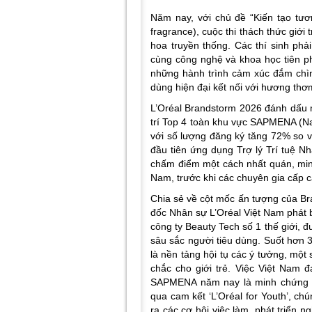
Năm nay, với chủ đề “Kiến tạo tươn
fragrance), cuộc thi thách thức giới
hoa truyền thống. Các thí sinh phả
cùng công nghệ và khoa học tiên pho
những hành trình cảm xúc đắm chìm 
dùng hiện đại kết nối với hương thơ
L’Oréal Brandstorm 2026 đánh dấu 
trí Top 4 toàn khu vực SAPMENA (N
với số lượng đăng ký tăng 72% so vớ
đầu tiên ứng dụng Trợ lý Trí tuệ Nhâ
chấm điểm một cách nhất quán, minh
Nam, trước khi các chuyên gia cấp ca
Chia sẻ về cột mốc ấn tượng của Br
đốc Nhân sự L’Oréal Việt Nam
phát 
công ty Beauty Tech số 1 thế giới, đ
sâu sắc người tiêu dùng. Suốt hơn 
là nền tảng hội tụ các ý tưởng, một
chắc cho giới trẻ. Việc Việt Nam đ
SAPMENA năm nay là minh chứng rõ
qua cam kết ‘L’Oréal for Youth’, chú
ra các cơ hội việc làm, phát triển n