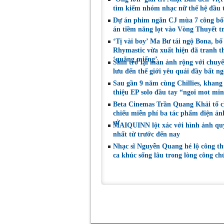
đại diện mới t
tìm kiếm nhóm nhạc nữ thế hệ đầu t
tài Miss Cosmo
Dự án phim ngắn CJ mùa 7 công bố
án tiềm năng lọt vào Vòng Thuyết t
‘Tị vài boy’ Ma Bư tái ngộ Bona, bố
Rhymastic vừa xuất hiện đã tranh t
‘quăng miếng’
Shin trở lại màn ảnh rộng với chuy
lưu đến thế giới yêu quái đầy bất n
Sau gần 9 năm cùng Chillies, khang 
thiệu EP solo đầu tay “ngoi mot mi
Beta Cinemas Trần Quang Khải tổ 
chiếu miễn phí ba tác phẩm điện ảnh
sử
MAIQUINN lột xác với hình ảnh qu
nhất từ trước đến nay
Nhạc sĩ Nguyễn Quang hé lộ công th
ca khúc sống lâu trong lòng công c