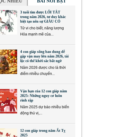
ỌC NHIỀU
BÀI NỔI BẬT
3 tuổi tìm được LỐI TẮT
trong năm 2026, tư duy khác
biệt tạo nên sự GIÀU CÓ
Tử vi cho biết, năng lượng
Hỏa mạnh mẽ của...
4 con giáp sống bao dung dễ
gặp vận may lớn năm 2026, tài
lộc có thể khởi sắc bất ngờ
Năm 2026 được cho là thời
điểm nhiều chuyển...
Vận hạn của 12 con giáp năm
2025: Những nguy cơ luôn
rình rập
Năm 2025 dự báo nhiều biến
động thú vị,...
12 con giáp trong năm Ất Tỵ
2025