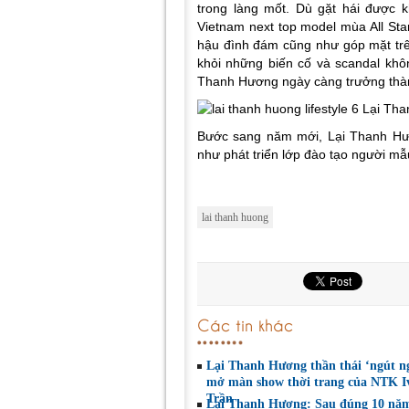
trong làng mốt. Dù gặt hái được 
Vietnam next top model mùa All Sta
hậu đình đám cũng như góp mặt trên
khỏi những biến cố và scandal khô
Thanh Hương ngày càng trưởng thành
Bước sang năm mới, Lại Thanh Hươ
như phát triển lớp đào tạo người mẫ
lai thanh huong
Các tin khác
Lại Thanh Hương thần thái ‘ngút n
mở màn show thời trang của NTK I
Trần
Lại Thanh Hương: Sau đúng 10 nă