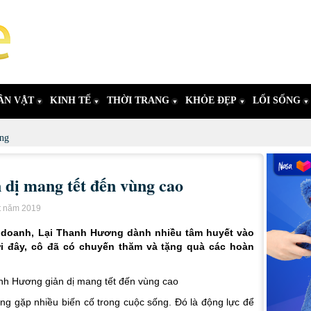
ÂN VẬT
KINH TẾ
THỜI TRANG
KHỎE ĐẸP
LỐI SỐNG
ng
dị mang tết đến vùng cao
t năm 2019
h doanh, Lại Thanh Hương dành nhiều tâm huyết vào
i đây, cô đã có chuyến thăm và tặng quà các hoàn
g gặp nhiều biến cố trong cuộc sống. Đó là động lực để