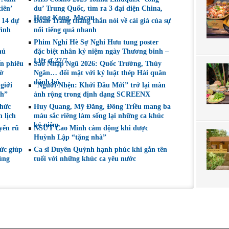
ranh
thoại
iên’
du’ Trung Quốc, tìm ra 3 đại diện China,
 2026
Hong Kong, Macau
 14 dự
Đoan Trang thẳng thắn nói về cái giá của sự
rình
nổi tiếng quá nhanh
Phim Nghỉ Hè Sợ Nghỉ Hưu tung poster
hủ
đặc biệt nhân kỷ niệm ngày Thương binh –
Liệt sĩ 27/7
ến phiêu
Sao Nhập Ngũ 2026: Quốc Trường, Thúy
gờ
Ngân… đối mặt với kỷ luật thép Hải quân
đánh bộ
giới
“Người Nhện: Khởi Đầu Mới” trở lại màn
nh”
ảnh rộng trong định dạng SCREENX
chức
Huy Quang, Mỹ Đăng, Đông Triều mang ba
 lịch
màu sắc riêng làm sống lại những ca khúc
kỷ niệm
yến rũ
NSƯT Cao Minh cảm động khi được
Huỳnh Lập “tặng nhà”
ức giúp
Ca sĩ Duyên Quỳnh hạnh phúc khi gắn tên
húng
tuổi với những khúc ca yêu nước