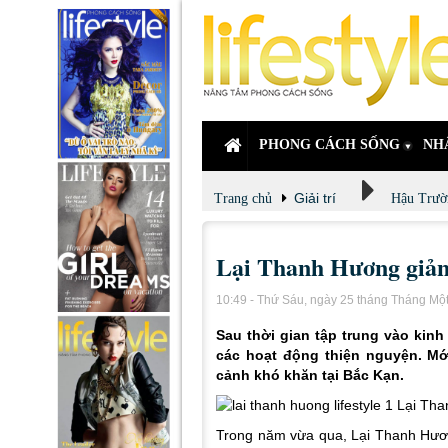
PHONG CÁCH SỐNG
NH
Giải trí
Trang chủ
Hậu Trườ
Lại Thanh Hương giản 
10:49 - Thứ Sáu, ngày 25 tháng Tháng Mộ
Sau thời gian tập trung vào kin
các hoạt động thiện nguyện. Mớ
cảnh khó khăn tại Bắc Kạn.
Trong năm vừa qua, Lại Thanh Hươn