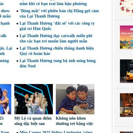
hác
năm khi có bạn trai làm hậu phương
c show
‘Bỏng mắt’ với phiên bản chị Hằng gợi cảm
hề mẫu
của Lại Thanh Hương
 hạnh
Lại Thanh Hương ‘đắt sô’ với các công ty
giải trí Hàn Quốc
walk
Lại Thanh Hương dạy catwalk miễn phí
cho các bạn trẻ muốn làm người mẫu
ió, Lại
Lại Thanh Hương chiến thắng danh hiệu
anh
Quý cô hoàn hảo
 nóng
Lại Thanh Hương tung bộ ảnh nóng bỏng
đón Noel
25
Mỹ Lệ và quan điểm
Không nên khen
st
sống đặc biệt sau
thưởng trẻ bằng việc
l, tìm
nhiều năm làm nghề
được sử dụng điện
t Nam
Miss Cosmo 2025 Yolina Lindquist ‘công