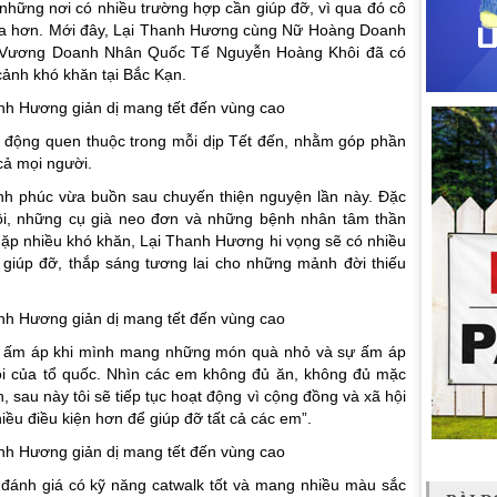
hững nơi có nhiều trường hợp cần giúp đỡ, vì qua đó cô
hĩa hơn. Mới đây, Lại Thanh Hương cùng Nữ Hoàng Doanh
 Vương Doanh Nhân Quốc Tế Nguyễn Hoàng Khôi đã có
ảnh khó khăn tại Bắc Kạn.
t động quen thuộc trong mỗi dịp Tết đến, nhằm góp phần
cả mọi người.
h phúc vừa buồn sau chuyến thiện nguyện lần này. Đặc
côi, những cụ già neo đơn và những bệnh nhân tâm thần
 gặp nhiều khó khăn, Lại Thanh Hương hi vọng sẽ có nhiều
giúp đỡ, thắp sáng tương lai cho những mảnh đời thiếu
 và ấm áp khi mình mang những món quà nhỏ và sự ấm áp
xôi của tổ quốc. Nhìn các em không đủ ăn, không đủ mặc
n, sau này tôi sẽ tiếp tục hoạt động vì cộng đồng và xã hội
iều điều kiện hơn để giúp đỡ tất cả các em”.
đánh giá có kỹ năng catwalk tốt và mang nhiều màu sắc