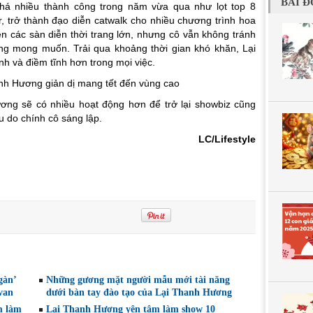
BÀI Đ
khá nhiều thành công trong năm vừa qua như lọt top 8
r, trở thành đạo diễn catwalk cho nhiều chương trình hoa
 các sàn diễn thời trang lớn, nhưng cô vẫn không tránh
ng mong muốn. Trải qua khoảng thời gian khó khăn, Lại
 và điềm tĩnh hơn trong mọi việc.
ng sẽ có nhiều hoạt động hơn để trở lại showbiz cũng
u do chính cô sáng lập.
LC/Lifestyle
gàn’
Những gương mặt người mẫu mới tài năng
van
dưới bàn tay đào tạo của Lại Thanh Hương
m làm
Lại Thanh Hương yên tâm làm show 10