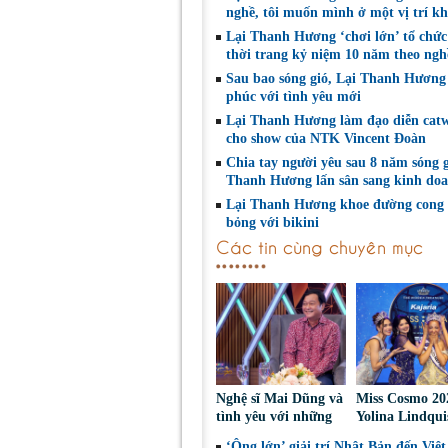
nghề, tôi muốn mình ở một vị trí k
Lại Thanh Hương ‘chơi lớn’ tổ chứ
thời trang kỷ niệm 10 năm theo ng
Sau bao sóng gió, Lại Thanh Hương
phúc với tình yêu mới
Lại Thanh Hương làm đạo diễn cat
cho show của NTK Vincent Đoàn
Chia tay người yêu sau 8 năm sóng g
Thanh Hương lấn sân sang kinh do
Lại Thanh Hương khoe đường cong
bỏng với bikini
Các tin cùng chuyên mục
Nghệ sĩ Mai Dũng và
Miss Cosmo 20
tình yêu với những
Yolina Lindqui
“vai ác dễ thương”
‘công du’ Nepa
‘Ông lớn’ giải trí Nhật Bản đến Việ