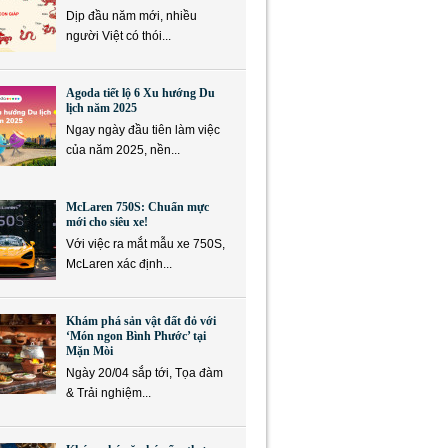
Dịp đầu năm mới, nhiều
người Việt có thói...
Agoda tiết lộ 6 Xu hướng Du
lịch năm 2025
Ngay ngày đầu tiên làm việc
của năm 2025, nền...
McLaren 750S: Chuẩn mực
mới cho siêu xe!
Với việc ra mắt mẫu xe 750S,
McLaren xác định...
Khám phá sản vật đất đỏ với
‘Món ngon Bình Phước’ tại
Mặn Mòi
Ngày 20/04 sắp tới, Tọa đàm
& Trải nghiệm...