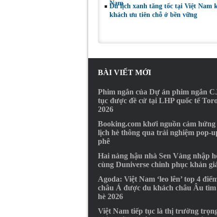
Nam
Du lịch xanh tăng tốc tại Việt Nam 
khách ưu tiên chỗ ở bền vững
BÀI VIẾT MỚI
Phim ngắn của Dự án phim ngắn CJ
tục được đề cử tại LHP quốc tế Tor
2026
Booking.com khơi nguồn cảm hứng
lịch hè thông qua trải nghiệm pop-u
phê
Hai nàng hậu nhà Sen Vàng nhập hộ
cùng Duniverse chinh phục khán gi
Agoda: Việt Nam ‘leo lên’ top 4 điể
châu Á được du khách châu Âu tìm
hè 2026
Việt Nam tiếp tục là thị trường trọn