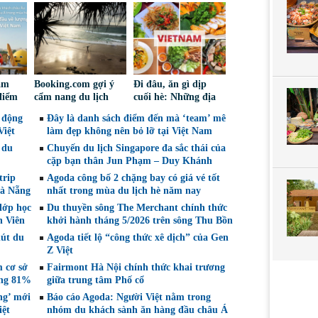
am
Booking.com gợi ý
Đi đâu, ăn gì dịp
 điểm
cẩm nang du lịch
cuối hè: Những địa
ợc du
bền vững mang lại
điểm được du khách
 động
Đây là danh sách điểm đến mà ‘team’ mê
 tìm
lợi ích cho cộng đồng
Việt tìm kiếm nhiều
Việt
làm đẹp không nên bỏ lỡ tại Việt Nam
địa phương
nhất trên Agoda
 du
Chuyến du lịch Singapore đa sắc thái của
cặp bạn thân Jun Phạm – Duy Khánh
trip
Agoda công bố 2 chặng bay có giá vé tốt
Đà Nẵng
nhất trong mùa du lịch hè năm nay
lớp học
Du thuyền sông The Merchant chính thức
h Viên
khởi hành tháng 5/2026 trên sông Thu Bồn
hút du
Agoda tiết lộ “công thức xê dịch” của Gen
Z Việt
m cơ sở
Fairmont Hà Nội chính thức khai trương
ăng 81%
giữa trung tâm Phố cổ
ng’ mới
Báo cáo Agoda: Người Việt nằm trong
iệt
nhóm du khách sành ăn hàng đầu châu Á