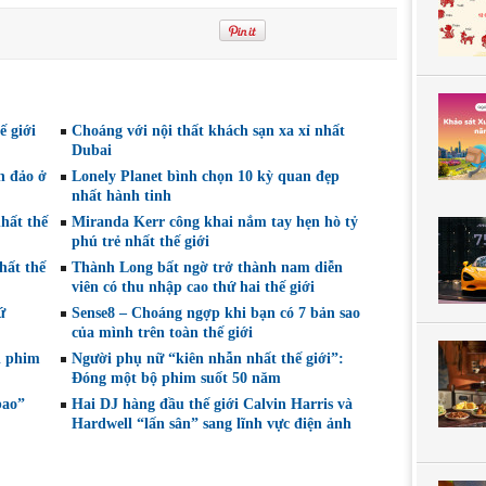
ế giới
Choáng với nội thất khách sạn xa xỉ nhất
Dubai
n đảo ở
Lonely Planet bình chọn 10 kỳ quan đẹp
nhất hành tinh
hất thế
Miranda Kerr công khai nắm tay hẹn hò tỷ
phú trẻ nhất thế giới
hất thế
Thành Long bất ngờ trở thành nam diễn
viên có thu nhập cao thứ hai thế giới
ứ
Sense8 – Choáng ngợp khi bạn có 7 bản sao
của mình trên toàn thế giới
i phim
Người phụ nữ “kiên nhẫn nhất thế giới”:
Đóng một bộ phim suốt 50 năm
bao”
Hai DJ hàng đầu thế giới Calvin Harris và
Hardwell “lấn sân” sang lĩnh vực điện ảnh