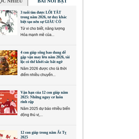
ỌC NHIỀU
BÀI NỔI BẬT
3 tuổi tìm được LỐI TẮT
trong năm 2026, tư duy khác
biệt tạo nên sự GIÀU CÓ
Tử vi cho biết, năng lượng
Hỏa mạnh mẽ của...
4 con giáp sống bao dung dễ
gặp vận may lớn năm 2026, tài
lộc có thể khởi sắc bất ngờ
Năm 2026 được cho là thời
điểm nhiều chuyển...
Vận hạn của 12 con giáp năm
2025: Những nguy cơ luôn
rình rập
Năm 2025 dự báo nhiều biến
động thú vị,...
12 con giáp trong năm Ất Tỵ
2025