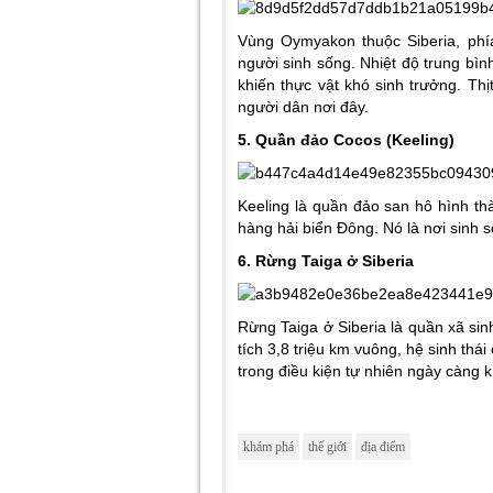
Vùng Oymyakon thuộc Siberia, phí
người sinh sống. Nhiệt độ trung bì
khiến thực vật khó sinh trưởng. Th
người dân nơi đây.
5. Quần đảo Cocos (Keeling)
Keeling là quần đảo san hô hình 
hàng hải biển Đông. Nó là nơi sinh
6. Rừng Taiga ở Siberia
Rừng Taiga ở Siberia là quần xã sinh
tích 3,8 triệu km vuông, hệ sinh thá
trong điều kiện tự nhiên ngày càng k
khám phá
thế giới
địa điểm