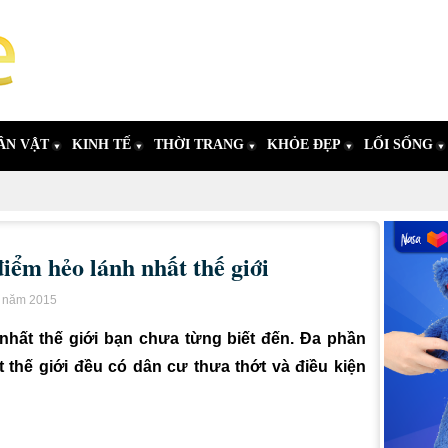
ÂN VẬT
KINH TẾ
THỜI TRANG
KHỎE ĐẸP
LỐI SỐNG
ểm hẻo lánh nhất thế giới
u năm 2015
nhất thế giới bạn chưa từng biết đến. Đa phần
 thế giới đều có dân cư thưa thớt và điều kiện