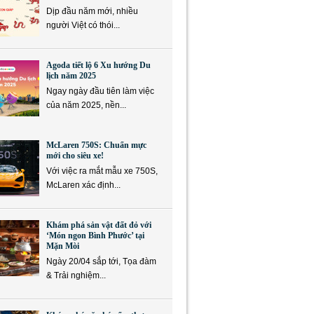
Dịp đầu năm mới, nhiều
người Việt có thói...
Agoda tiết lộ 6 Xu hướng Du
lịch năm 2025
Ngay ngày đầu tiên làm việc
của năm 2025, nền...
McLaren 750S: Chuẩn mực
mới cho siêu xe!
Với việc ra mắt mẫu xe 750S,
McLaren xác định...
Khám phá sản vật đất đỏ với
‘Món ngon Bình Phước’ tại
Mặn Mòi
Ngày 20/04 sắp tới, Tọa đàm
& Trải nghiệm...