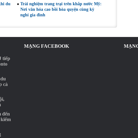
khi du
Trải nghiệm trang trại trên khắp nước Mỹ:
Nơi văn hóa cao bồi hòa quyện cùng kỳ
nghỉ gia đình
MẠNG FACEBOOK
MẠNG
 tiếp
onto
 du
p cà
i,
ả
m đến
 kiếm
g