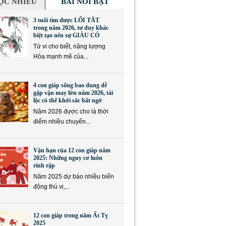
ỌC NHIỀU
BÀI NỔI BẬT
3 tuổi tìm được LỐI TẮT
trong năm 2026, tư duy khác
biệt tạo nên sự GIÀU CÓ
Tử vi cho biết, năng lượng
Hỏa mạnh mẽ của...
4 con giáp sống bao dung dễ
gặp vận may lớn năm 2026, tài
lộc có thể khởi sắc bất ngờ
Năm 2026 được cho là thời
điểm nhiều chuyển...
Vận hạn của 12 con giáp năm
2025: Những nguy cơ luôn
rình rập
Năm 2025 dự báo nhiều biến
động thú vị,...
12 con giáp trong năm Ất Tỵ
2025