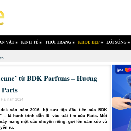
ÂN VẬT
KINH TẾ
THỜI TRANG
KHỎE ĐẸP
LỐI SỐNG
ẹp
ienne’ từ BDK Parfums – Hương
 Paris
i Hai năm 2024
edek vào năm 2016, bộ sưu tập đầu tiên của BDK
” – là hành trình dẫn lối vào trái tim của Paris. Mỗi
này mang một câu chuyện riêng, gợi lên cảm xúc và
yến rũ.