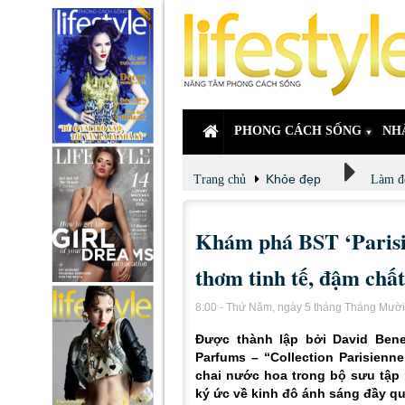
PHONG CÁCH SỐNG
NH
Khỏe đẹp
Trang chủ
Làm đ
Khám phá BST ‘Paris
thơm tinh tế, đậm chất
8:00 - Thứ Năm, ngày 5 tháng Tháng Mườ
Được thành lập bởi David Ben
Parfums – “Collection Parisienne
chai nước hoa trong bộ sưu tập 
ký ức về kinh đô ánh sáng đầy qu