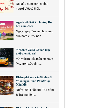
Dịp đầu năm mới, nhiều
người Việt có thói...
Agoda tiết lộ 6 Xu hướng Du
lịch năm 2025
Ngay ngày đầu tiên làm việc
của năm 2025, nền...
McLaren 750S: Chuẩn mực
mới cho siêu xe!
Với việc ra mắt mẫu xe 750S,
McLaren xác định...
Khám phá sản vật đất đỏ với
‘Món ngon Bình Phước’ tại
Mặn Mòi
Ngày 20/04 sắp tới, Tọa đàm
& Trải nghiệm...