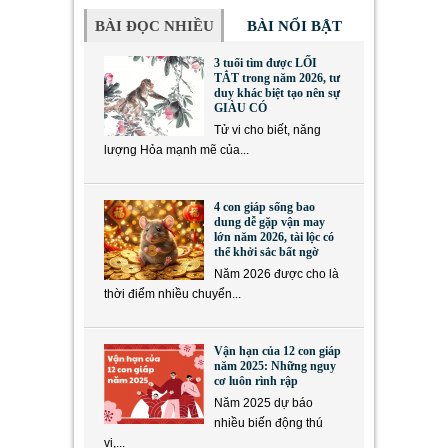
BÀI ĐỌC NHIỀU
BÀI NỔI BẬT
3 tuổi tìm được LỐI
TẮT trong năm 2026, tư
duy khác biệt tạo nên sự
GIÀU CÓ
Tử vi cho biết, năng
lượng Hỏa mạnh mẽ của...
4 con giáp sống bao
dung dễ gặp vận may
lớn năm 2026, tài lộc có
thể khởi sắc bất ngờ
Năm 2026 được cho là
thời điểm nhiều chuyển...
Vận hạn của 12 con giáp
năm 2025: Những nguy
cơ luôn rình rập
Năm 2025 dự báo
nhiều biến động thú
vị,...