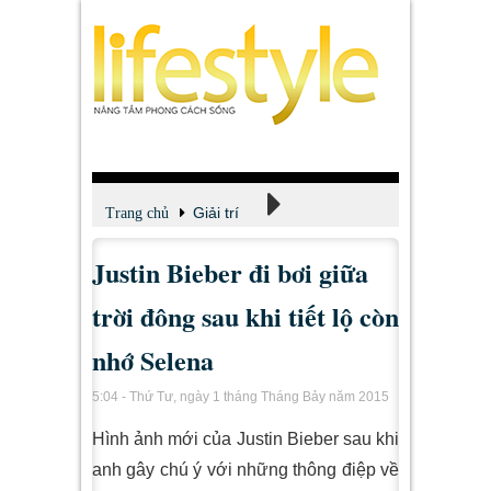
Giải trí
Trang chủ
Justin Bieber đi bơi giữa
Xem - Nghe - Đọc
trời đông sau khi tiết lộ còn
nhớ Selena
5:04 - Thứ Tư, ngày 1 tháng Tháng Bảy năm 2015
Hình ảnh mới của Justin Bieber sau khi
anh gây chú ý với những thông điệp về