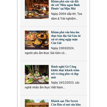
Khám phá sản vật đất
đỏ với ‘Món ngon Bình
Phước’ tại Mặn Mòi
Ngày 20/04 sắp tới, Tọa
đàm & Trải nghiệm...
Khám phá văn hóa ẩm
thực bản địa Sài Gòn từ
xứ sở rừng ngập mặn
Cần Giờ
Ngày 23/03/2024,
người yêu ẩm thực Sài Gòn có...
Bánh nghệ Gò Công
khiến thực khách trầm
trồ vì công phu và đẹp
mắt
Ngày 16/12/2023, các
nghệ nhân ẩm thực Việt Nam...
Khách sạn The Secret
Côn Đảo sẽ mở cửa khu