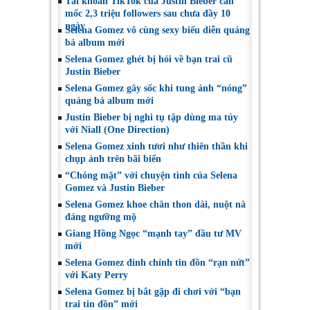
Tài khoản TikTok của Justin Bieber cán
mốc 2,3 triệu followers sau chưa đầy 10
ngày
Selena Gomez vô cùng sexy biểu diễn quảng
bá album mới
Selena Gomez ghét bị hỏi về bạn trai cũ
Justin Bieber
Selena Gomez gây sốc khi tung ảnh “nóng”
quảng bá album mới
Justin Bieber bị nghi tụ tập dùng ma túy
với Niall (One Direction)
Selena Gomez xinh tươi như thiên thần khi
chụp ảnh trên bãi biển
“Chóng mặt” với chuyện tình của Selena
Gomez và Justin Bieber
Selena Gomez khoe chân thon dài, nuột nà
đáng ngưỡng mộ
Giang Hồng Ngọc “mạnh tay” đầu tư MV
mới
Selena Gomez đính chính tin đồn “rạn nứt”
với Katy Perry
Selena Gomez bị bắt gặp đi chơi với “bạn
trai tin đồn” mới