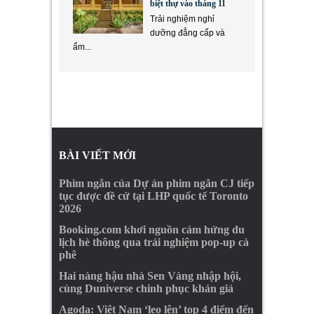
biệt thự vào tháng 11
Trải nghiệm nghỉ
dưỡng đẳng cấp và
ẩm...
BÀI VIẾT MỚI
Phim ngắn của Dự án phim ngắn CJ tiếp
tục được đề cử tại LHP quốc tế Toronto
2026
Booking.com khơi nguồn cảm hứng du
lịch hè thông qua trải nghiệm pop-up cà
phê
Hai nàng hậu nhà Sen Vàng nhập hội,
cùng Duniverse chinh phục khán giả
Agoda: Việt Nam ‘leo lên’ top 4 điểm đến