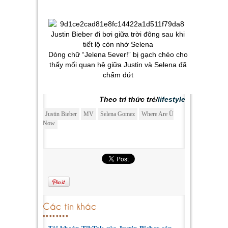
Dòng chữ “Jelena 5ever!” bị gạch chéo cho
thấy mối quan hệ giữa Justin và Selena đã
chấm dứt
Theo trí thức trẻ/
lifestyle
Justin Bieber
MV
Selena Gomez
Where Are Ü
Now
Các tin khác