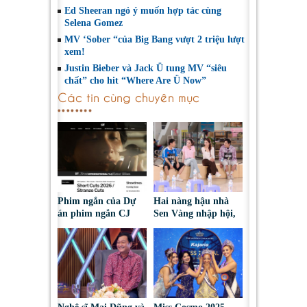
Ed Sheeran ngỏ ý muốn hợp tác cùng
Selena Gomez
MV ‘Sober “của Big Bang vượt 2 triệu lượt
xem!
Justin Bieber và Jack Ü tung MV “siêu
chất” cho hit “Where Are Ü Now”
Các tin cùng chuyên mục
Phim ngắn của Dự
Hai nàng hậu nhà
án phim ngắn CJ
Sen Vàng nhập hội,
tiếp tục được đề cử
cùng Duniverse
tại LHP quốc tế
chinh phục khán giả
Toronto 2026