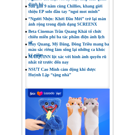
đánh bộ
Sau gần 9 năm cùng Chillies, khang giới
thiệu EP solo đầu tay “ngoi mot minh”
“Người Nhện: Khởi Đầu Mới” trở lại màn
ảnh rộng trong định dạng SCREENX
Beta Cinemas Trần Quang Khải tổ chức
chiếu miễn phí ba tác phẩm điện ảnh lịch
sử
Huy Quang, Mỹ Đăng, Đông Triều mang ba
màu sắc riêng làm sống lại những ca khúc
kỷ niệm
MAIQUINN lột xác với hình ảnh quyến rũ
nhất từ trước đến nay
NSƯT Cao Minh cảm động khi được
Huỳnh Lập “tặng nhà”