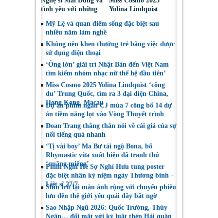
Nghệ sĩ Mai Dũng và
Miss Cosmo 2025
tình yêu với những
Yolina Lindquist
“vai ác dễ thương”
‘công du’ Nepal, tìm
Mỹ Lệ và quan điểm sống đặc biệt sau
đại diện mới tranh
nhiều năm làm nghề
tài Miss Cosmo 2026
Không nên khen thưởng trẻ bằng việc được
sử dụng điện thoại
‘Ông lớn’ giải trí Nhật Bản đến Việt Nam
tìm kiếm nhóm nhạc nữ thế hệ đầu tiên’
Miss Cosmo 2025 Yolina Lindquist ‘công
du’ Trung Quốc, tìm ra 3 đại diện China,
Hong Kong, Macau
Dự án phim ngắn CJ mùa 7 công bố 14 dự
án tiềm năng lọt vào Vòng Thuyết trình
Đoan Trang thẳng thắn nói về cái giá của sự
nổi tiếng quá nhanh
‘Tị vài boy’ Ma Bư tái ngộ Bona, bố
Rhymastic vừa xuất hiện đã tranh thủ
‘quăng miếng’
Phim Nghỉ Hè Sợ Nghỉ Hưu tung poster
đặc biệt nhân kỷ niệm ngày Thương binh –
Liệt sĩ 27/7
Shin trở lại màn ảnh rộng với chuyến phiêu
lưu đến thế giới yêu quái đầy bất ngờ
Sao Nhập Ngũ 2026: Quốc Trường, Thúy
Ngân… đối mặt với kỷ luật thép Hải quân