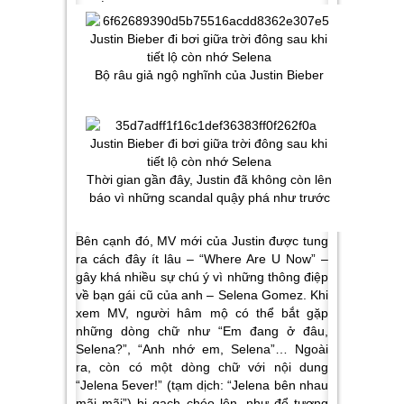
Bộ râu giả ngộ nghĩnh của Justin Bieber
Thời gian gần đây, Justin đã không còn lên
báo vì những scandal quậy phá như trước
Bên cạnh đó, MV mới của Justin được tung
ra cách đây ít lâu – “Where Are U Now” –
gây khá nhiều sự chú ý vì những thông điệp
về bạn gái cũ của anh – Selena Gomez. Khi
xem MV, người hâm mộ có thể bắt gặp
những dòng chữ như “Em đang ở đâu,
Selena?”, “Anh nhớ em, Selena”… Ngoài
ra, còn có một dòng chữ với nội dung
“Jelena 5ever!” (tạm dịch: “Jelena bên nhau
mãi mãi”) bị gạch chéo lên, như để tượng