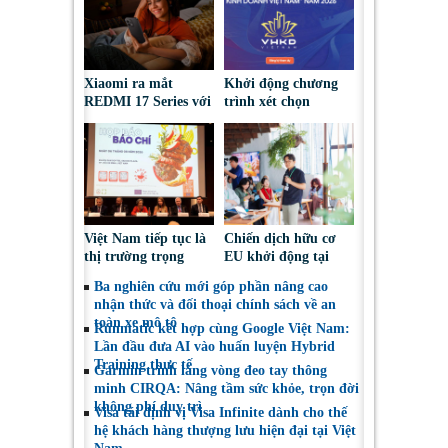
Xiaomi ra mắt
Khởi động chương
REDMI 17 Series với
trình xét chọn
pin 7.500mAh, thiết
‘Doanh nghiệp đạt
kế trẻ trung, giá từ
chuẩn Văn hóa Kinh
5,5 triệu đồng
doanh Việt Nam’
năm 2026
Việt Nam tiếp tục là
Chiến dịch hữu cơ
thị trường trọng
EU khởi động tại
điểm đối với nông
Việt Nam, thúc đẩy
Ba nghiên cứu mới góp phần nâng cao
sản, thực phẩm Ba
người tiêu dùng lựa
nhận thức và đối thoại chính sách về an
Lan
chọn sáng suốt
toàn xe mô tô
Runmatic kết hợp cùng Google Việt Nam:
Lần đầu đưa AI vào huấn luyện Hybrid
Training thực tế
Garmin trình làng vòng đeo tay thông
minh CIRQA: Nâng tầm sức khỏe, trọn đời
không phí duy trì
Visa tái định vị Visa Infinite dành cho thế
hệ khách hàng thượng lưu hiện đại tại Việt