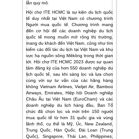
lẫn quy mô.
Hội chợ ITE HCMC là sự kiện du lịch quốc
tế duy nhất tại Việt Nam có chương trình
Người mua quốc tế. Chương trình mang
đến cơ hội để các doanh nghiệp du lịch
quốc tế mong muốn mở rộng thị trường,
mang du khách đến Việt Nam, cũng như tìm
kiếm các đối tác du lịch tại Việt Nam và khu
vực hạ nguồn sông Mêkông trong thời gian
tới. Hội chợ ITE HCMC 2023 được sự quan
tâm đăng ký của hơn 550 doanh nghiệp du
lịch quốc tế, sau khi sàng lọc và lựa chọn
cùng với sự tư vấn của các hãng hàng
không Vietnam Airlines, Vietjet Air, Bamboo
Airways, Emirates, Hiệp hội Doanh nghiệp
Châu Âu tại Việt Nam (EuroCham) và các
doanh nghiệp du lịch hàng đầu, Ban Tổ
chức đã chọn lọc và mời trên 150 người
mua quốc tế từ hơn 31 quốc gia và vùng
lãnh thổ
, cụ thể là Mỹ, Úc, New Zealand,
Trung Quốc, Hàn Quốc, Đài Loan (Trung
Quốc), Singapore, Thái Lan, Philippines,