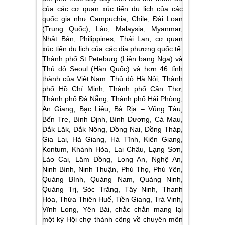
của các cơ quan xúc tiến du lịch của các
quốc gia như Campuchia, Chile, Đài Loan
(Trung Quốc), Lào, Malaysia, Myanmar,
Nhật Bản, Philippines, Thái Lan; cơ quan
xúc tiến du lịch của các địa phương quốc tế:
Thành phố St.Peteburg (Liên bang Nga) và
Thủ đô Seoul (Hàn Quốc) và hơn 46 tỉnh
thành của Việt Nam:
Thủ đô Hà Nội, Thành
phố Hồ Chí Minh, Thành phố Cần Thơ,
Thành phố Đà Nẵng, Thành phố Hải Phòng,
An Giang, Bạc Liêu, Bà Rịa – Vũng Tàu,
Bến Tre, Bình Định, Bình Dương, Cà Mau,
Đắk Lăk, Đắk Nông, Đồng Nai, Đồng Tháp,
Gia Lai, Hà Giang, Hà Tĩnh, Kiên Giang,
Kontum, Khánh Hòa, Lai Châu, Lạng Sơn,
Lào Cai, Lâm Đồng, Long An, Nghệ An,
Ninh Bình, Ninh Thuận, Phú Thọ, Phú Yên,
Quảng Bình, Quảng Nam, Quảng Ninh,
Quảng Trị, Sóc Trăng, Tây Ninh, Thanh
Hóa, Thừa Thiên Huế, Tiền Giang, Trà Vinh,
Vĩnh Long, Yên Bái,
chắc chắn mang lại
một kỳ Hội chợ thành công về chuyên môn