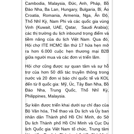
Cambodia, Malaysia, Đức, Anh, Pháp, Bồ
Đào Nha, Ba Lan, Hungary, Bulgaria, Bỉ, Áo
Croatia, Romania, Armenia, Nga, Ấn Độ,
Thổ Nhĩ Kỳ, Nam Phi và các quốc gia vùng
Vịnh (Kuwait, UAE, Qatar, Saudi Arabia);
các thị trường du lịch inbound trọng điểm và
tiềm năng của du lịch Việt Nam. Qua đó,
Hội chợ ITE HCMC lần thứ 17 hứa hẹn mở
ra hơn
6.000 cuộc hẹn thương mại B2B
giữa người mua và các đơn vị triển lãm.
Hội chợ cũng được sự quan tâm và sự hỗ
trợ của hơn 50 đối tác truyền thông trong
nước và 20 đơn vị báo chí quốc tế và KOL
đến từ 8 quốc gia: Mỹ, Úc, Tây Ban Nha, Bồ
Đào Nha, Trung Quốc, Thổ Nhĩ Kỳ,
Philippines, Malaysia.
Sự kiện được triển khai dưới sự chỉ đạo của
Bộ Văn hóa, Thể thao và Du lịch và Ủy ban
nhân dân Thành phố Hồ Chí Minh, do Sở
Du lịch Thành phố Hồ Chí Minh và Cục Du
lịch Quốc gia Việt Nam tổ chức, Trung tâm