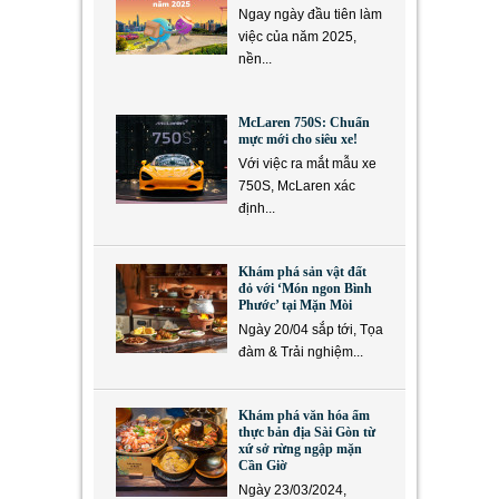
Ngay ngày đầu tiên làm
việc của năm 2025,
nền...
McLaren 750S: Chuẩn
mực mới cho siêu xe!
Với việc ra mắt mẫu xe
750S, McLaren xác
định...
Khám phá sản vật đất
đỏ với ‘Món ngon Bình
Phước’ tại Mặn Mòi
Ngày 20/04 sắp tới, Tọa
đàm & Trải nghiệm...
Khám phá văn hóa ẩm
thực bản địa Sài Gòn từ
xứ sở rừng ngập mặn
Cần Giờ
Ngày 23/03/2024,