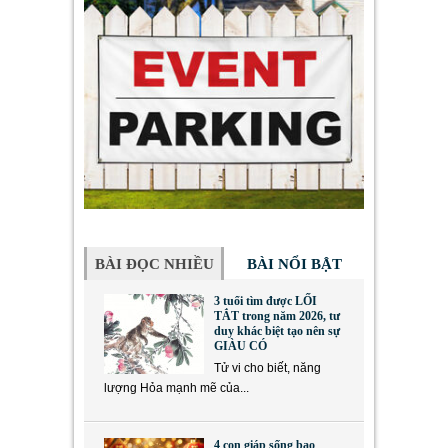
BÀI ĐỌC NHIỀU
BÀI NỔI BẬT
3 tuổi tìm được LỐI
TẮT trong năm 2026, tư
duy khác biệt tạo nên sự
GIÀU CÓ
Tử vi cho biết, năng
lượng Hỏa mạnh mẽ của...
4 con giáp sống bao