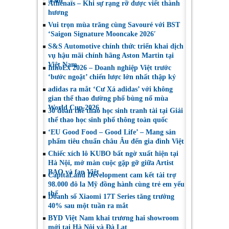
Nam
Athénaïs – Khi sự rạng rỡ được viết thành
hương
Vui trọn mùa trăng cùng Savouré với BST
‘Saigon Signature Mooncake 2026′
S&S Automotive chính thức triển khai dịch
vụ hậu mãi chính hãng Aston Martin tại
Việt Nam
InnoEx 2026 – Doanh nghiệp Việt trước
‘bước ngoặt’ chiến lược lớn nhất thập kỷ
adidas ra mắt ‘Cư Xá adidas’ với không
gian thể thao đường phố bùng nổ mùa
World Cup 2026
30 đoàn thể thao học sinh tranh tài tại Giải
thể thao học sinh phổ thông toàn quốc
‘EU Good Food – Good Life’ – Mang sản
phẩm tiêu chuẩn châu Âu đến gia đình Việt
Chiếc xích lô KUBO bất ngờ xuất hiện tại
Hà Nội, mở màn cuộc gặp gỡ giữa Artist
BAO và fan Việt
CapitaLand Development cam kết tài trợ
98.000 đô la Mỹ đồng hành cùng trẻ em yếu
thế
Doanh số Xiaomi 17T Series tăng trưởng
40% sau một tuần ra mắt
BYD Việt Nam khai trương hai showroom
mới tại Hà Nội và Đà Lạt