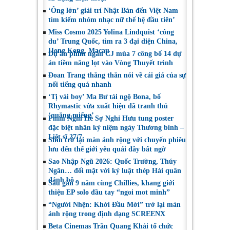
‘Ông lớn’ giải trí Nhật Bản đến Việt Nam
tìm kiếm nhóm nhạc nữ thế hệ đầu tiên’
Miss Cosmo 2025 Yolina Lindquist ‘công
du’ Trung Quốc, tìm ra 3 đại diện China,
Hong Kong, Macau
Dự án phim ngắn CJ mùa 7 công bố 14 dự
án tiềm năng lọt vào Vòng Thuyết trình
Đoan Trang thẳng thắn nói về cái giá của sự
nổi tiếng quá nhanh
‘Tị vài boy’ Ma Bư tái ngộ Bona, bố
Rhymastic vừa xuất hiện đã tranh thủ
‘quăng miếng’
Phim Nghỉ Hè Sợ Nghỉ Hưu tung poster
đặc biệt nhân kỷ niệm ngày Thương binh –
Liệt sĩ 27/7
Shin trở lại màn ảnh rộng với chuyến phiêu
lưu đến thế giới yêu quái đầy bất ngờ
Sao Nhập Ngũ 2026: Quốc Trường, Thúy
Ngân… đối mặt với kỷ luật thép Hải quân
đánh bộ
Sau gần 9 năm cùng Chillies, khang giới
thiệu EP solo đầu tay “ngoi mot minh”
“Người Nhện: Khởi Đầu Mới” trở lại màn
ảnh rộng trong định dạng SCREENX
Beta Cinemas Trần Quang Khải tổ chức