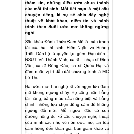
thầm kín, những điều ước chưa thành
của mỗi thí sinh. Mỗi tiết mục là một câu
chuyện riêng, là sự sẻ chia đầy nghệ
thuật về khát khao, niềm tin và hành
trình theo đuổi ước mơ không ngừng
nghỉ.
Sân khấu Đánh Thức Đam Mê là màn tranh
tài của hai thí sinh:
Hiền Ngân
và
Hoàng
Triết.
Dàn bộ tứ quyền lực gồm: Đạo diễn –
NSƯT
Vũ Thành Vinh,
ca sĩ – nhạc sĩ
Đình
Văn
, ca sĩ
Đông Đào
, ca sĩ
Quốc Đại
và
đảm nhận vị trí dẫn dắt chương trình là
MC
Lê Thu.
Hai ước mơ, hai nghệ sĩ với ngọn lửa đam
mê không ngừng cháy. Họ cống hiến bằng
tài năng, bằng màu sắc riêng biệt và bằng
chính những lựa chọn dũng cảm để không
ngừng đổi mới. Mỗi người đều có con
đường riêng để kể câu chuyện nghệ thuật
của mình cách họ vẽ nên ước mơ, lan tỏa
cảm hứng đến khán giả, ban giám khảo và