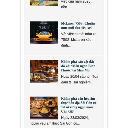
việc của năm 2025,
nền...
McLaren 750S: Chuẩn
mực mới cho siêu xe!
Với việc ra mắt mẫu xe
750S, McLaren xác
định...
Khám phá sản vật đất
đỏ với ‘Món ngon Bình
Phước’ tại Mặn Mòi
Ngày 20/04 sắp tới, Tọa
đàm & Trải nghiệm...
Khám phá văn hóa ẩm
thực bản địa Sài Gòn từ
xứ sở rừng ngập mặn
Cần Giờ
Ngày 23/03/2024,
người yêu ẩm thực Sài Gòn có...