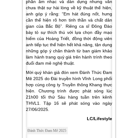
phần âm nhạc và dàn dựng nhưng vẫn
chưa thật sự hài lòng về kỹ thuật thể hiện,
anh góp ý rằng:
“Em hát đúng nốt, hưng
cần thể hiện rõ hơn tinh thần và chất dân
gian của Bắc Bộ”
. Riêng ca sĩ Đông Đào
bày tỏ sự thích thú với lựa chọn đầy mạo
hiểm của Hoàng Triết, đồng thời động viên
anh tiếp tục thể hiện hết khả năng, tận dụng
những góp ý chân thành từ ban giám khảo
làm hành trang quý giá trên hành trình theo
đuổi đam mê nghệ thuật.
Mời quý khán giả đón xem
Đánh Thức Đam
Mê 2025
do Đài truyền hình Vĩnh Long phối
hợp cùng công ty Truyền thông Khang thực
hiện. Chương trình được phát sóng lúc
21h00 tối thứ Sáu hàng tuần trên kênh
THVL1. Tập 16 sẽ phát sóng vào ngày
27/06/2025.
LC/Lifestyle
Đánh Thức Đam Mê 2025