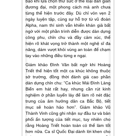
bạo khi lựa chọn thử sức ở thể loại dân gian
đương đại, một phong cách mà anh chưa
từng thể hiện trước đây. Dù chỉ vỏn vẹn 2
ngày luyện tập, cùng sự hỗ trợ từ vũ đoàn
Alpha, nam thí sinh vẫn khiến khán giả bất
ngờ với một phần trình diễn được dàn dựng
công phu, chỉn chu và đầy cảm xúc, thể
hiện rõ khát vọng trở thành một nghệ sĩ đa
năng, dám vượt khỏi vùng an toàn để chạm
tay vào những điều từng e ngại.
Giám khảo Đình Văn bất ngờ khi Hoàng
Triết thể hiện tốt một ca khúc không thuộc
sở trường, đồng thời đánh giá cao phần
dàn dựng chỉn chu:
“Ca khúc Mái Đình Làng
Biển em hát rất hay, nhưng cần rút kinh
nghiệm ở phần luyến láy để làm rõ nét đặc
trưng của âm hưởng dân ca Bắc Bộ, tiết
mục sẽ hoàn hảo hơn”
. Giám khảo Vũ
Thành Vinh cũng ghi nhận sự đầu tư và bản
phối ấn tượng của tiết mục, tuy nhiên cho
rằng Hoàng Triết hoàn toàn có thể làm tốt
hơn nữa. Ca sĩ Quốc Đại dành lời khen cho