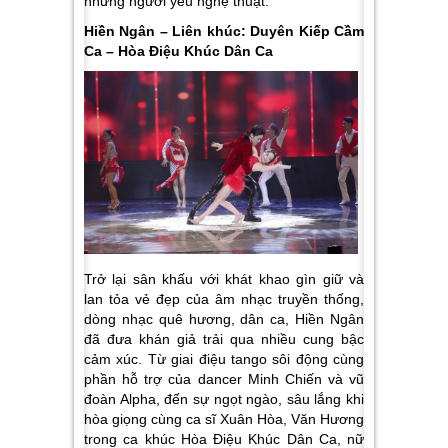
những người yêu nghệ thuật.
Hiền Ngân – Liên khúc: Duyên Kiếp Cầm
Ca – Hòa Điệu Khúc Dân Ca
Trở lại sân khấu với khát khao gìn giữ và
lan tỏa vẻ đẹp của âm nhạc truyền thống,
dòng nhạc quê hương, dân ca, Hiền Ngân
đã đưa khán giả trải qua nhiều cung bậc
cảm xúc. Từ giai điệu tango sôi động cùng
phần hỗ trợ của dancer Minh Chiến và vũ
đoàn Alpha, đến sự ngọt ngào, sâu lắng khi
hòa giọng cùng ca sĩ Xuân Hòa, Văn Hương
trong ca khúc
Hòa Điệu Khúc Dân Ca
, nữ