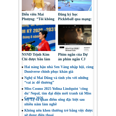
Diễn viên Mai
Đăng ký học
Phượng: “Tôi không
Pickleball qua mạng:
bao giờ hối hận về
Nguy cơ bị chiếm
những gì mình đã
đoạt tài sản
chọn”
NSND Trịnh Kim
Phim ngắn của Dự
Chi được bầu làm
án phim ngắn CJ
Phó Chủ tịch Hội
tiếp tục được đề cử
Hai nàng hậu nhà Sen Vàng nhập hội, cùng
Nghệ sĩ Sân khấu
tại LHP quốc tế
Duniverse chinh phục khán giả
Việt Nam
Toronto 2026
Nghệ sĩ Mai Dũng và tình yêu với những
“vai ác dễ thương”
Miss Cosmo 2025 Yolina Lindquist ‘công
du’ Nepal, tìm đại diện mới tranh tài Miss
Cosmo 2026
Mỹ Lệ và quan điểm sống đặc biệt sau
nhiều năm làm nghề
Không nên khen thưởng trẻ bằng việc được
sử dụng điện thoại