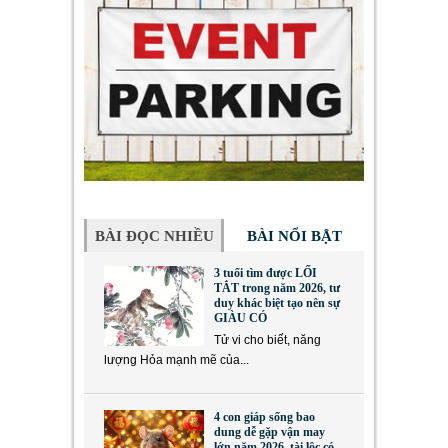
BÀI ĐỌC NHIỀU
BÀI NỔI BẬT
3 tuổi tìm được LỐI
TẮT trong năm 2026, tư
duy khác biệt tạo nên sự
GIÀU CÓ
Tử vi cho biết, năng
lượng Hỏa mạnh mẽ của...
4 con giáp sống bao
dung dễ gặp vận may
lớn năm 2026, tài lộc có