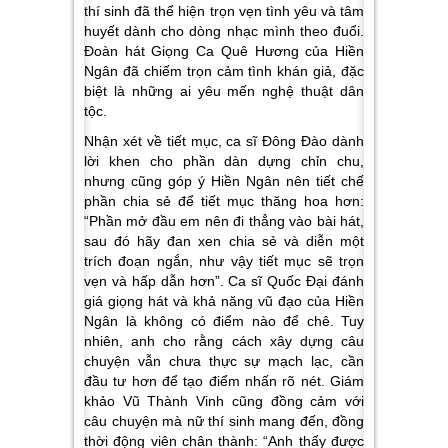
thí sinh đã thể hiện trọn vẹn tình yêu và tâm
huyết dành cho dòng nhạc mình theo đuổi.
Đoàn hát
Giọng Ca Quê Hương
của Hiền
Ngân đã chiếm trọn cảm tình khán giả, đặc
biệt là những ai yêu mến nghệ thuật dân
tộc.
Nhận xét về tiết mục, ca sĩ Đông Đào dành
lời khen cho phần dàn dựng chỉn chu,
nhưng cũng góp ý Hiền Ngân nên tiết chế
phần chia sẻ để tiết mục thăng hoa hơn:
“Phần mở đầu em nên đi thẳng vào bài hát,
sau đó hãy đan xen chia sẻ và diễn một
trích đoạn ngắn, như vậy tiết mục sẽ trọn
vẹn và hấp dẫn hơn”.
Ca sĩ Quốc Đại đánh
giá giọng hát và khả năng vũ đạo của Hiền
Ngân là không có điểm nào để chê. Tuy
nhiên, anh cho rằng cách xây dựng câu
chuyện vẫn chưa thực sự mạch lạc, cần
đầu tư hơn để tạo điểm nhấn rõ nét. Giám
khảo Vũ Thành Vinh cũng đồng cảm với
câu chuyện mà nữ thí sinh mang đến, đồng
thời động viên chân thành:
“Anh thấy được