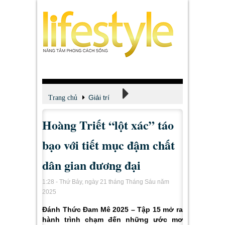
Giải trí
Trang chủ
Hoàng Triết “lột xác” táo
Xem - Nghe - Đọc
bạo với tiết mục đậm chất
dân gian đương đại
1:28 - Thứ Bảy, ngày 21 tháng Tháng Sáu năm
2025
Đánh Thức Đam Mê 2025 – Tập 15 mở ra
hành trình chạm đến những ước mơ