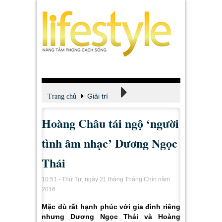
Giải trí
Trang chủ
Hoàng Châu tái ngộ ‘người
Xem - Nghe - Đọc
tình âm nhạc’ Dương Ngọc
Thái
10:51 - Thứ Tư, ngày 21 tháng Tháng Chín năm
2016
Mặc dù rất hạnh phúc với gia đình riêng
nhưng Dương Ngọc Thái và Hoàng