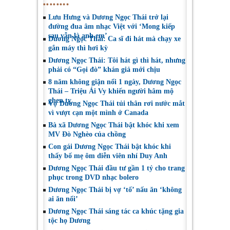
Lưu Hưng và Dương Ngọc Thái trở lại
đường đua âm nhạc Việt với ‘Mong kiếp
sau vẫn là anh em’
Dương Ngọc Thái: Ca sĩ đi hát mà chạy xe
gắn máy thì hơi kỳ
Dương Ngọc Thái: Tôi hát gì thì hát, nhưng
phải có “Gọi đò” khán giả mới chịu
8 năm không giận nổi 1 ngày, Dương Ngọc
Thái – Triệu Ái Vy khiến người hâm mộ
ghen tỵ
Vợ Dương Ngọc Thái tủi thân rơi nước mắt
vì vượt cạn một mình ở Canada
Bà xã Dương Ngọc Thái bật khóc khi xem
MV Đò Nghèo của chồng
Con gái Dương Ngọc Thái bật khóc khi
thấy bố mẹ ôm diễn viên nhí Duy Anh
Dương Ngọc Thái đầu tư gần 1 tỷ cho trang
phục trong DVD nhạc bolero
Dương Ngọc Thái bị vợ ‘tố’ nấu ăn ‘không
ai ăn nổi’
Dương Ngọc Thái sáng tác ca khúc tặng gia
tộc họ Dương