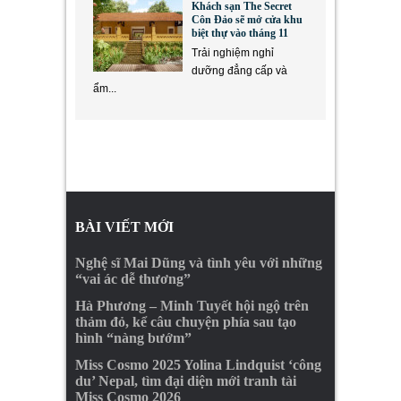
Khách sạn The Secret
Côn Đảo sẽ mở cửa khu
biệt thự vào tháng 11
Trải nghiệm nghỉ
dưỡng đẳng cấp và
ẩm...
BÀI VIẾT MỚI
Nghệ sĩ Mai Dũng và tình yêu với những
“vai ác dễ thương”
Hà Phương – Minh Tuyết hội ngộ trên
thảm đỏ, kể câu chuyện phía sau tạo
hình “nàng bướm”
Miss Cosmo 2025 Yolina Lindquist ‘công
du’ Nepal, tìm đại diện mới tranh tài
Miss Cosmo 2026