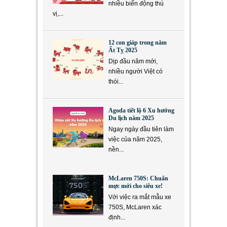
nhiều biến động thú
vị,...
12 con giáp trong năm
Ất Tỵ 2025
Dịp đầu năm mới,
nhiều người Việt có
thói...
Agoda tiết lộ 6 Xu hướng
Du lịch năm 2025
Ngay ngày đầu tiên làm
việc của năm 2025,
nền...
McLaren 750S: Chuẩn
mực mới cho siêu xe!
Với việc ra mắt mẫu xe
750S, McLaren xác
định...