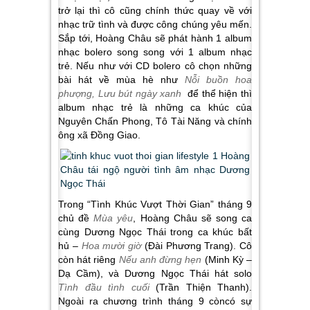
trở lại thì cô cũng chính thức quay về với
nhạc trữ tình và được công chúng yêu mến.
Sắp tới, Hoàng Châu sẽ phát hành 1 album
nhạc bolero song song với 1 album nhạc
trẻ. Nếu như với CD bolero cô chọn những
bài hát về mùa hè như
Nỗi buồn hoa
phượng, Lưu bút ngày xanh
để thể hiện thì
album nhạc trẻ là những ca khúc của
Nguyên Chấn Phong, Tô Tài Năng và chính
ông xã Đồng Giao.
Trong “Tình Khúc Vượt Thời Gian” tháng 9
chủ đề
Mùa yêu
, Hoàng Châu sẽ song ca
cùng Dương Ngọc Thái trong ca khúc bất
hủ –
Hoa mười giờ
(Đài Phương Trang). Cô
còn hát riêng
Nếu anh đừng hẹn
(Minh Kỳ –
Dạ Cầm), và Dương Ngọc Thái hát solo
Tình đầu tình cuối
(Trần Thiện Thanh).
Ngoài ra chương trình tháng 9 còncó sự