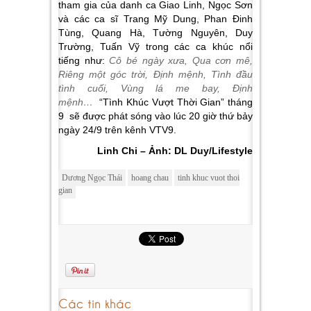
tham gia của danh ca Giao Linh, Ngọc Sơn
và các ca sĩ Trang Mỹ Dung, Phan Đinh
Tùng, Quang Hà, Tường Nguyên, Duy
Trường, Tuấn Vỹ trong các ca khúc nổi
tiếng như:
Cô bé ngày xưa, Qua cơn mê,
Riêng một góc trời, Định mệnh, Tình đầu
tình cuối, Vùng lá me bay, Định
mệnh…
“Tình Khúc Vượt Thời Gian” tháng
9 sẽ được phát sóng vào lúc 20 giờ thứ bảy
ngày 24/9 trên kênh VTV9.
Linh Chi – Ảnh: DL Duy/Lifestyle
Dương Ngọc Thái
hoang chau
tinh khuc vuot thoi
gian
Các tin khác