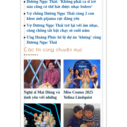
Dương Ngọc Thái: ‘Không phải ca sĩ trẻ
nào cũng có thể hát được nhạc bolero’
Vợ chồng Dương Ngọc Thái cùng 2 con
khoe ảnh pijama cực đáng yêu
Vợ Dương Ngọc Thái trở lại với âm nhạc,
cùng chồng tất bật chạy sô cuối năm
Ưng Hoàng Phúc hé lộ dự án ‘khủng’ cùng
Dương Ngọc Thái
Các tin cùng chuyên mục
Nghệ sĩ Mai Dũng và
Miss Cosmo 2025
tình yêu với những
Yolina Lindquist
“vai ác dễ thương”
‘công du’ Nepal, tìm
đại diện mới tranh
tài Miss Cosmo 2026