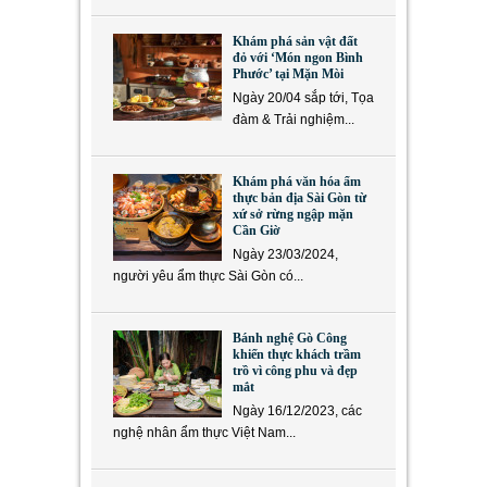
Khám phá sản vật đất
đỏ với ‘Món ngon Bình
Phước’ tại Mặn Mòi
Ngày 20/04 sắp tới, Tọa
đàm & Trải nghiệm...
Khám phá văn hóa ẩm
thực bản địa Sài Gòn từ
xứ sở rừng ngập mặn
Cần Giờ
Ngày 23/03/2024,
người yêu ẩm thực Sài Gòn có...
Bánh nghệ Gò Công
khiến thực khách trầm
trồ vì công phu và đẹp
mắt
Ngày 16/12/2023, các
nghệ nhân ẩm thực Việt Nam...