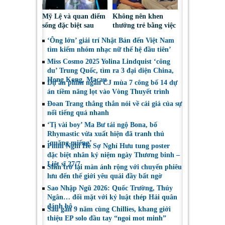
Mỹ Lệ và quan điểm
Không nên khen
sống đặc biệt sau
thưởng trẻ bằng việc
nhiều năm làm nghề
được sử dụng điện
‘Ông lớn’ giải trí Nhật Bản đến Việt Nam
thoại
tìm kiếm nhóm nhạc nữ thế hệ đầu tiên’
Miss Cosmo 2025 Yolina Lindquist ‘công
du’ Trung Quốc, tìm ra 3 đại diện China,
Hong Kong, Macau
Dự án phim ngắn CJ mùa 7 công bố 14 dự
án tiềm năng lọt vào Vòng Thuyết trình
Đoan Trang thẳng thắn nói về cái giá của sự
nổi tiếng quá nhanh
‘Tị vài boy’ Ma Bư tái ngộ Bona, bố
Rhymastic vừa xuất hiện đã tranh thủ
‘quăng miếng’
Phim Nghỉ Hè Sợ Nghỉ Hưu tung poster
đặc biệt nhân kỷ niệm ngày Thương binh –
Liệt sĩ 27/7
Shin trở lại màn ảnh rộng với chuyến phiêu
lưu đến thế giới yêu quái đầy bất ngờ
Sao Nhập Ngũ 2026: Quốc Trường, Thúy
Ngân… đối mặt với kỷ luật thép Hải quân
đánh bộ
Sau gần 9 năm cùng Chillies, khang giới
thiệu EP solo đầu tay “ngoi mot minh”