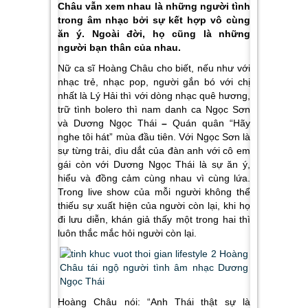
Châu vẫn xem nhau là những người tình
trong âm nhạc bởi sự kết hợp vô cùng
ăn ý. Ngoài đời, họ cũng là những
người bạn thân của nhau.
Nữ ca sĩ Hoàng Châu cho biết, nếu như với
nhạc trẻ, nhạc pop, người gắn bó với chị
nhất là Lý Hải thì với dòng nhạc quê hương,
trữ tình bolero thì nam danh ca Ngọc Sơn
và Dương Ngọc Thái
–
Quán quân
“Hãy
nghe tôi hát”
mùa đầu tiên. Với Ngọc Sơn là
sự từng trải, dìu dắt của đàn anh với cô em
gái còn với Dương Ngọc Thái là sự ăn ý,
hiểu và đồng cảm cùng nhau vì cùng lứa.
Trong live show của mỗi người không thể
thiếu sự xuất hiện của người còn lại, khi họ
đi lưu diễn, khán giả thấy một trong hai thì
luôn thắc mắc hỏi người còn lại.
Hoàng Châu nói: “Anh Thái thật sự là