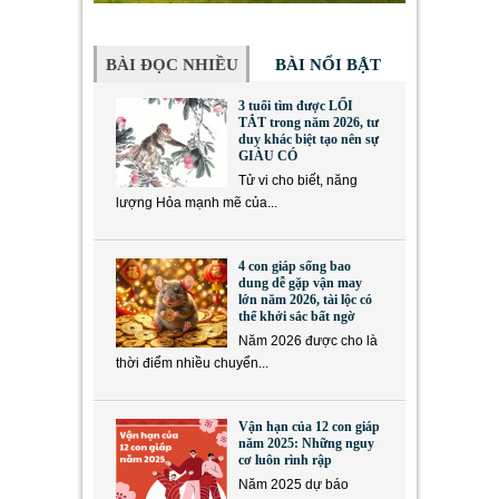
BÀI ĐỌC NHIỀU
BÀI NỔI BẬT
3 tuổi tìm được LỐI
TẮT trong năm 2026, tư
duy khác biệt tạo nên sự
GIÀU CÓ
Tử vi cho biết, năng
lượng Hỏa mạnh mẽ của...
4 con giáp sống bao
dung dễ gặp vận may
lớn năm 2026, tài lộc có
thể khởi sắc bất ngờ
Năm 2026 được cho là
thời điểm nhiều chuyển...
Vận hạn của 12 con giáp
năm 2025: Những nguy
cơ luôn rình rập
Năm 2025 dự báo