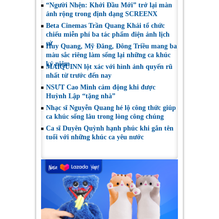
“Người Nhện: Khởi Đầu Mới” trở lại màn
ảnh rộng trong định dạng SCREENX
Beta Cinemas Trần Quang Khải tổ chức
chiếu miễn phí ba tác phẩm điện ảnh lịch
sử
Huy Quang, Mỹ Đăng, Đông Triều mang ba
màu sắc riêng làm sống lại những ca khúc
kỷ niệm
MAIQUINN lột xác với hình ảnh quyến rũ
nhất từ trước đến nay
NSƯT Cao Minh cảm động khi được
Huỳnh Lập “tặng nhà”
Nhạc sĩ Nguyễn Quang hé lộ công thức giúp
ca khúc sống lâu trong lòng công chúng
Ca sĩ Duyên Quỳnh hạnh phúc khi gắn tên
tuổi với những khúc ca yêu nước