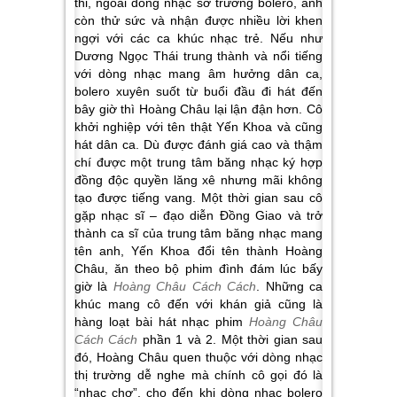
thi, ngoài dòng nhạc sở trường bolero, anh
còn thử sức và nhận được nhiều lời khen
ngợi với các ca khúc nhạc trẻ. Nếu như
Dương Ngọc Thái trung thành và nổi tiếng
với dòng nhạc mang âm hưởng dân ca,
bolero xuyên suốt từ buổi đầu đi hát đến
bây giờ thì Hoàng Châu lại lận đận hơn. Cô
khởi nghiệp với tên thật Yến Khoa và cũng
hát dân ca. Dù được đánh giá cao và thậm
chí được một trung tâm băng nhạc ký hợp
đồng độc quyền lăng xê nhưng mãi không
tạo được tiếng vang. Một thời gian sau cô
gặp nhạc sĩ – đạo diễn Đồng Giao và trở
thành ca sĩ của trung tâm băng nhạc mang
tên anh, Yến Khoa đổi tên thành Hoàng
Châu, ăn theo bộ phim đình đám lúc bấy
giờ là
Hoàng Châu Cách Cách
. Những ca
khúc mang cô đến với khán giả cũng là
hàng loạt bài hát nhạc phim
Hoàng Châu
Cách Cách
phần 1 và 2. Một thời gian sau
đó, Hoàng Châu quen thuộc với dòng nhạc
thị trường dễ nghe mà chính cô gọi đó là
“nhạc chợ”, cho đến khi dòng nhạc bolero