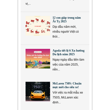
vị,...
12 con giáp trong năm
Ất Tỵ 2025
Dịp đầu năm mới,
nhiều người Việt có
thói...
Agoda tiết lộ 6 Xu hướng
Du lịch năm 2025
Ngay ngày đầu tiên làm
việc của năm 2025,
nền...
McLaren 750S: Chuẩn
mực mới cho siêu xe!
Với việc ra mắt mẫu xe
750S, McLaren xác
định...