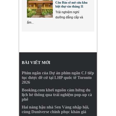
Côn Đảo sẽ mở cửa khu
biệt thự vào tháng 11
Trải nghiệm nghỉ
dưỡng đẳng cấp và
ẩm...
BÀI VIẾT MỚI
Phim ngắn của Dự án phim ngắn CJ tiếp
tục được đề cử tại LHP quốc tế Toronto
2026
Booking.com khơi nguồn cảm hứng du
lịch hè thông qua trải nghiệm pop-up cà
phê
Hai nàng hậu nhà Sen Vàng nhập hội,
cùng Duniverse chinh phục khán giả