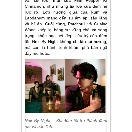
với sự tươi mát của Pink Pepper và
Cinnamon, như những tia lửa của đêm hè
rực rỡ. Lớp hương giữa của Rum và
Labdanum mang đến sự ấm áp, sâu lắng
và bí ẩn. Cuối cùng, Patchouli và Guaiac
Wood khép lại bằng sự vững chãi và sang
trọng, khắc họa nét đẹp kiêu kỳ của đêm
tối. Noir By Night không chỉ là mùi hương,
mà còn là hành trình khám phá bản ngã
đầy mê hoặc.
Noir By Night – Khi đêm tối trở thành đam
mê và bản lĩnh.