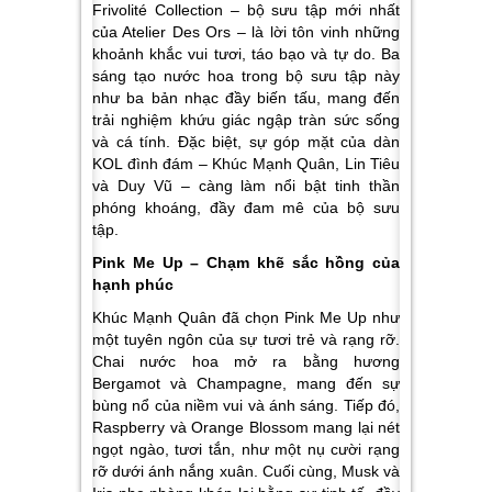
Frivolité Collection – bộ sưu tập mới nhất
của Atelier Des Ors – là lời tôn vinh những
khoảnh khắc vui tươi, táo bạo và tự do. Ba
sáng tạo nước hoa trong bộ sưu tập này
như ba bản nhạc đầy biến tấu, mang đến
trải nghiệm khứu giác ngập tràn sức sống
và cá tính. Đặc biệt, sự góp mặt của dàn
KOL đình đám – Khúc Mạnh Quân, Lin Tiêu
và Duy Vũ – càng làm nổi bật tinh thần
phóng khoáng, đầy đam mê của bộ sưu
tập.
Pink Me Up – Chạm khẽ sắc hồng của
hạnh phúc
Khúc Mạnh Quân đã chọn Pink Me Up như
một tuyên ngôn của sự tươi trẻ và rạng rỡ.
Chai nước hoa mở ra bằng hương
Bergamot và Champagne, mang đến sự
bùng nổ của niềm vui và ánh sáng. Tiếp đó,
Raspberry và Orange Blossom mang lại nét
ngọt ngào, tươi tắn, như một nụ cười rạng
rỡ dưới ánh nắng xuân. Cuối cùng, Musk và