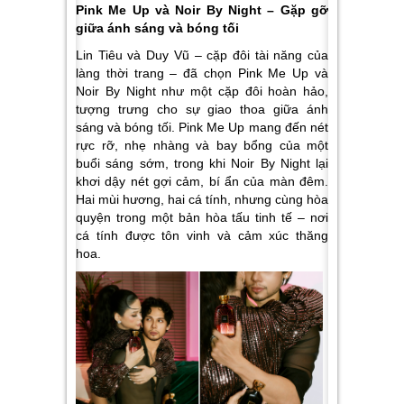
Pink Me Up và Noir By Night – Gặp gỡ
giữa ánh sáng và bóng tối
Lin Tiêu và Duy Vũ – cặp đôi tài năng của
làng thời trang – đã chọn Pink Me Up và
Noir By Night như một cặp đôi hoàn hảo,
tượng trưng cho sự giao thoa giữa ánh
sáng và bóng tối. Pink Me Up mang đến nét
rực rỡ, nhẹ nhàng và bay bổng của một
buổi sáng sớm, trong khi Noir By Night lại
khơi dậy nét gợi cảm, bí ẩn của màn đêm.
Hai mùi hương, hai cá tính, nhưng cùng hòa
quyện trong một bản hòa tấu tinh tế – nơi
cá tính được tôn vinh và cảm xúc thăng
hoa.