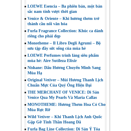
LOEWE Esencia – Ba phiên bản, một bản
sắc nam tính vượt thời gian
Venice & Oriente – Khi hương thơm trở
thành cầu nối văn hóa
Furla Fragrance Collection: Khúc ca dành
riêng cho phái đẹp
Monotheme – Il Libro Degli Agrumi – Bộ
sưu tập đầy sức sống của mùa hè
LOEWE Perfumes trình làng siêu phẩm
mùa hè: Aire Sutileza Elixir
Nishane: Dấu Hương Chuyển Mình Sang
Mùa Hạ
Original Vetiver – Mùi Hương Thanh Lịch
Chuẩn Mực Của Quý Ông Hiện Đại
THE MERCHANT OF VENICE: Di Sản
Venice Qua My Pearls Và Maria Callas
MONOTHEME: Hương Thơm Hoa Cỏ Cho
Mùa Rực Rỡ
Wild Vetiver – Khi Thanh Lịch Anh Quốc
Gặp Gỡ Tinh Thần Hoang Dã
Furla Bag Line Collection: Di Sản Ý Tỏa