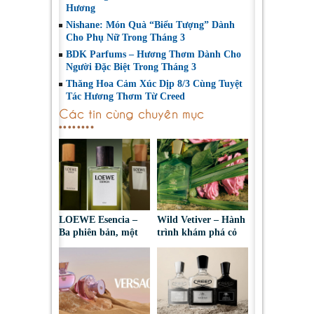
Hương
Nishane: Món Quà “Biểu Tượng” Dành
Cho Phụ Nữ Trong Tháng 3
BDK Parfums – Hương Thơm Dành Cho
Người Đặc Biệt Trong Tháng 3
Thăng Hoa Cảm Xúc Dịp 8/3 Cùng Tuyệt
Tác Hương Thơm Từ Creed
Các tin cùng chuyên mục
LOEWE Esencia –
Wild Vetiver – Hành
Ba phiên bản, một
trình khám phá cỏ
bản sắc nam tính
hương bài dưới góc
vượt thời gian
nhìn của Creed