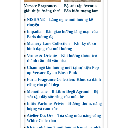
Versace Fragrances
Bộ sưu tập Aventus –
giới thiệu ‘nàng thơ’
Bốn biểu tượng làm
mới của mùa hè –
nên di sản của Creed
NISHANE – Lắng nghe mùi hương kể
Dylan Blush Pink
chuyện
Impadia – Bản giao hưởng lãng mạn của
Paris đương đại
Memory Lane Collection – Khi ký ức có
hình dạng của mùi hương
Venice & Oriente – Khi hương thơm trở
thành cầu nối văn hóa
Chạm ngõ làn hương mới tại sự kiện Pop-
up Versace Dylan Blush Pink
Furla Fragrance Collection: Khúc ca dành
riêng cho phái đẹp
Monotheme – Il Libro Degli Agrumi – Bộ
sưu tập đầy sức sống của mùa hè
Initio Parfums Privés – Hương thơm, năng
lượng và cảm xúc
Atelier Des Ors – Tỏa sáng mùa nắng cùng
White Collection
Khám phá top 3 mùi hương bán chạy nhất