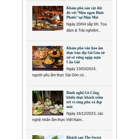
Khám phá sản vật đất
đỏ với ‘Món ngon Bình
Phước’ tại Mặn Mòi
Ngày 20/04 sắp tới, Tọa
đàm & Trải nghiệm...
Khám phá văn hóa ẩm
thực bản địa Sài Gòn từ
xứ sở rừng ngập mặn
Cần Giờ
Ngày 23/03/2024,
người yêu ẩm thực Sài Gòn có...
Bánh nghệ Gò Công
khiến thực khách trầm
trồ vì công phu và đẹp
mắt
Ngày 16/12/2023, các
nghệ nhân ẩm thực Việt Nam...
Khách sạn The Secret