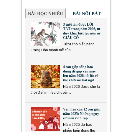
BÀI ĐỌC NHIỀU
BÀI NỔI BẬT
3 tuổi tìm được LỐI
TẮT trong năm 2026, tư
duy khác biệt tạo nên sự
GIÀU CÓ
Tử vi cho biết, năng
lượng Hỏa mạnh mẽ của...
4 con giáp sống bao
dung dễ gặp vận may
lớn năm 2026, tài lộc có
thể khởi sắc bất ngờ
Năm 2026 được cho là
thời điểm nhiều chuyển...
Vận hạn của 12 con giáp
năm 2025: Những nguy
cơ luôn rình rập
Năm 2025 dự báo
nhiều biến động thú