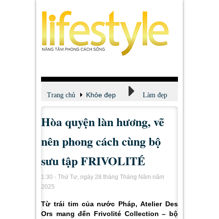
Khỏe đẹp
Trang chủ
Làm đẹp
Hòa quyện làn hương, vẽ
nên phong cách cùng bộ
sưu tập FRIVOLITÉ
1:30 - Thứ Tư, ngày 28 tháng Tháng Năm năm
2025
Từ trái tim của nước Pháp, Atelier Des
Ors mang đến Frivolité Collection – bộ