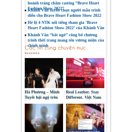
hoành tráng chấm casting “Brave Heart
Fashion Show 2022”
Khánh Vân tuyển chọn người mẫu trình
diễn cho Brave Heart Fashion Show 2022
Hé lộ 4 NTK nổi tiếng tham gia ‘Brave
Heart Fashion Show 2022’ của Khánh Vân
Khánh Vân “bất ngờ” công bố chương
trình thời trang mang tên vương miện của
chính mình
Các tin cùng chuyên mục
Hà Phương – Minh
Real Leather. Stay
Tuyết hội ngộ trên
Different. Việt Nam
thảm đỏ, kể câu
2026: Tôn vinh sáng
chuyện phía sau tạo
tạo da thuộc và thời
hình “nàng bướm”
trang bền vững