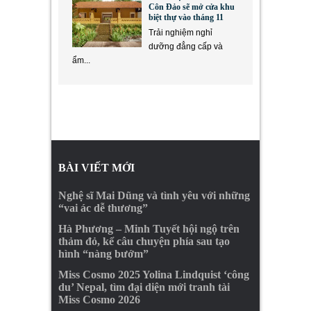
Côn Đảo sẽ mở cửa khu
biệt thự vào tháng 11
Trải nghiệm nghỉ
dưỡng đẳng cấp và
ẩm...
BÀI VIẾT MỚI
Nghệ sĩ Mai Dũng và tình yêu với những
“vai ác dễ thương”
Hà Phương – Minh Tuyết hội ngộ trên
thảm đỏ, kể câu chuyện phía sau tạo
hình “nàng bướm”
Miss Cosmo 2025 Yolina Lindquist ‘công
du’ Nepal, tìm đại diện mới tranh tài
Miss Cosmo 2026