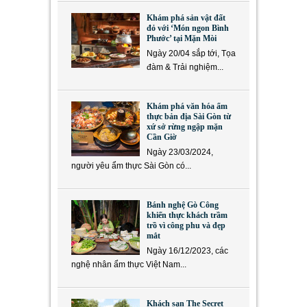
Khám phá sản vật đất
đỏ với ‘Món ngon Bình
Phước’ tại Mặn Mòi
Ngày 20/04 sắp tới, Tọa
đàm & Trải nghiệm...
Khám phá văn hóa ẩm
thực bản địa Sài Gòn từ
xứ sở rừng ngập mặn
Cần Giờ
Ngày 23/03/2024,
người yêu ẩm thực Sài Gòn có...
Bánh nghệ Gò Công
khiến thực khách trầm
trồ vì công phu và đẹp
mắt
Ngày 16/12/2023, các
nghệ nhân ẩm thực Việt Nam...
Khách sạn The Secret