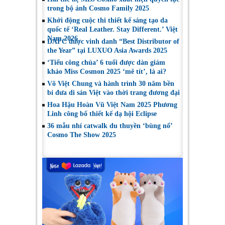
trong bộ ảnh Cosmo Family 2025
Khởi động cuộc thi thiết kế sáng tạo da
quốc tế ‘Real Leather. Stay Different.’ Việt
Nam 2026
DAFC được vinh danh “Best Distributor of
the Year” tại LUXUO Asia Awards 2025
‘Tiểu công chúa’ 6 tuổi được dàn giám
khảo Miss Cosmon 2025 ‘mê tít’, là ai?
Võ Việt Chung và hành trình 30 năm bền
bỉ đưa di sản Việt vào thời trang đương đại
Hoa Hậu Hoàn Vũ Việt Nam 2025 Phương
Linh công bố thiết kế dạ hội Eclipse
36 mẫu nhí catwalk du thuyền ‘bùng nổ’
Cosmo The Show 2025