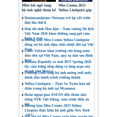
Mlee bất ngờ tung
Miss Cosmo 2025
bộ ảnh nghệ thuật kể
Yolina Lindquist góp
về lần đầu đối diện
mặt trong Top 10 Mỹ
Denimsandjeans Vietnam trở lại với triển
với bóng tối tâm hồn
Nhân Đẹp Nhất Năm
lãm lần thứ 8
2025
Dàn thí sinh Hoa hậu – Nam vương Du lịch
Việt Nam 2026 khoe đường cong gợi cảm,
body 6 múi
Đương kim Miss Cosmo Yolina Lindquist
đăng tải bộ ảnh đậm chất nhiệt đới tại Việt
Nam
Louis Vuitton khai trương cửa hàng nam
đầu tiên tại Việt Nam, quy tụ dàn sao đình
đám
Banana Republic ra mắt BST Spring 2026
lấy cảm hứng sống động và lãng mạn của
thành phố Mexico
Phương Linh tung bộ ảnh mừng tuổi mới,
đánh dấu hành trình trưởng thành
Yolina Lindquist – Thae Su Nyein hóa nữ
thần trong bộ ảnh tại Myanmar
Đoàn ngoại giao ASEAN đến thăm nhà
riêng NTK Việt Hùng, xem trình diễn áo
dài
Đương kim Miss Cosmo 2025 Yolina
Linquist thực hiện bộ ảnh giữa New York
-10°C
Hai thế hệ Miss Cosmo xuất hiện quyền lực