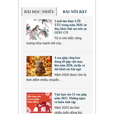
BÀI ĐỌC NHIỀU
BÀI NỔI BẬT
3 tuổi tìm được LỐI
TẮT trong năm 2026, tư
duy khác biệt tạo nên sự
GIÀU CÓ
Tử vi cho biết, năng
lượng Hỏa mạnh mẽ của...
4 con giáp sống bao
dung dễ gặp vận may
lớn năm 2026, tài lộc có
thể khởi sắc bất ngờ
Năm 2026 được cho là
thời điểm nhiều chuyển...
Vận hạn của 12 con giáp
năm 2025: Những nguy
cơ luôn rình rập
Năm 2025 dự báo
nhiều biến động thú