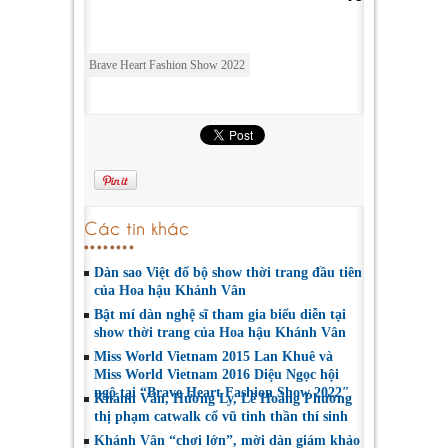
Brave Heart Fashion Show 2022
Các tin khác
Dàn sao Việt đổ bộ show thời trang đầu tiên
của Hoa hậu Khánh Vân
Bật mí dàn nghệ sĩ tham gia biểu diễn tại
show thời trang của Hoa hậu Khánh Vân
Miss World Vietnam 2015 Lan Khuê và
Miss World Vietnam 2016 Diệu Ngọc hội
ngộ tại “Brave Heart Fashion Show 2022″
Khánh Vân, Hương Ly, Lê Hoàng Phương
thị phạm catwalk cổ vũ tinh thần thí sinh
Khánh Vân “chơi lớn”, mời dàn giám khảo