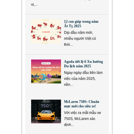
vị,...
12 con giáp trong năm
Ất Tỵ 2025
Dịp đầu năm mới,
nhiều người Việt có
thói...
Agoda tiết lộ 6 Xu hướng
Du lịch năm 2025
Ngay ngày đầu tiên làm
việc của năm 2025,
nền...
McLaren 750S: Chuẩn
mực mới cho siêu xe!
Với việc ra mắt mẫu xe
750S, McLaren xác
định...