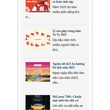
cơ luôn rình rập
Năm 2025 dự báo
nhiều biến động thú
vị,...
12 con giáp trong năm
Ất Tỵ 2025
Dịp đầu năm mới,
nhiều người Việt có
thói...
Agoda tiết lộ 6 Xu hướng
Du lịch năm 2025
Ngay ngày đầu tiên làm
việc của năm 2025,
nền...
McLaren 750S: Chuẩn
mực mới cho siêu xe!
Với việc ra mắt mẫu xe