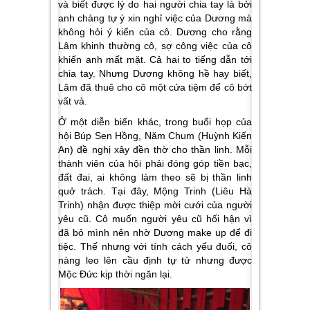
và biết được lý do hai người chia tay là bởi
anh chàng tự ý xin nghỉ việc của Dương mà
không hỏi ý kiến của cô. Dương cho rằng
Lâm khinh thường cô, sợ công việc của cô
khiến anh mất mặt. Cả hai to tiếng dẫn tới
chia tay. Nhưng Dương không hề hay biết,
Lâm đã thuê cho cô một cửa tiệm để cô bớt
vất vả.
Ở một diễn biến khác, trong buổi họp của
hội Búp Sen Hồng, Năm Chum (Huỳnh Kiến
An) đề nghị xây đền thờ cho thần linh. Mỗi
thành viên của hội phải đóng góp tiền bạc,
đất đai, ai không làm theo sẽ bị thần linh
quở trách. Tại đây, Mộng Trinh (Liêu Hà
Trinh) nhận được thiệp mời cưới của người
yêu cũ. Cô muốn người yêu cũ hối hận vì
đã bỏ mình nên nhờ Dương make up để đi
tiệc. Thế nhưng với tính cách yếu đuối, cô
nàng leo lên cầu định tự tử nhưng được
Mộc Đức kịp thời ngăn lại.