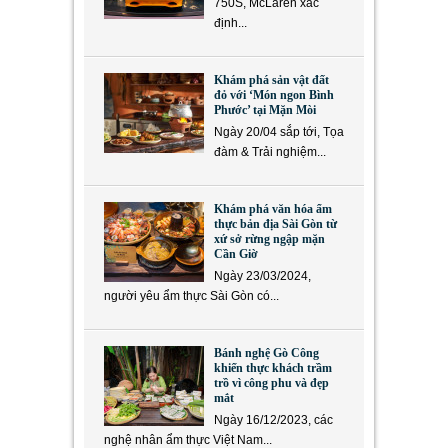
750S, McLaren xác
định...
Khám phá sản vật đất
đỏ với ‘Món ngon Bình
Phước’ tại Mặn Mòi
Ngày 20/04 sắp tới, Tọa
đàm & Trải nghiệm...
Khám phá văn hóa ẩm
thực bản địa Sài Gòn từ
xứ sở rừng ngập mặn
Cần Giờ
Ngày 23/03/2024,
người yêu ẩm thực Sài Gòn có...
Bánh nghệ Gò Công
khiến thực khách trầm
trồ vì công phu và đẹp
mắt
Ngày 16/12/2023, các
nghệ nhân ẩm thực Việt Nam...