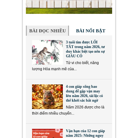
BÀI ĐỌC NHIỀU
BÀI NỔI BẬT
3 tuổi tìm được LỐI
TẮT trong năm 2026, tư
duy khác biệt tạo nên sự
GIÀU CÓ
Tử vi cho biết, năng
lượng Hỏa mạnh mẽ của...
4 con giáp sống bao
dung dễ gặp vận may
lớn năm 2026, tài lộc có
thể khởi sắc bất ngờ
Năm 2026 được cho là
thời điểm nhiều chuyển...
Vận hạn của 12 con giáp
năm 2025: Những nguy