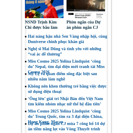
NSND Trịnh Kim
Phim ngắn của Dự
Chi được bầu làm
án phim ngắn CJ
Phó Chủ tịch Hội
tiếp tục được đề cử
Hai nàng hậu nhà Sen Vàng nhập hội, cùng
Nghệ sĩ Sân khấu
tại LHP quốc tế
Duniverse chinh phục khán giả
Việt Nam
Toronto 2026
Nghệ sĩ Mai Dũng và tình yêu với những
“vai ác dễ thương”
Miss Cosmo 2025 Yolina Lindquist ‘công
du’ Nepal, tìm đại diện mới tranh tài Miss
Cosmo 2026
Mỹ Lệ và quan điểm sống đặc biệt sau
nhiều năm làm nghề
Không nên khen thưởng trẻ bằng việc được
sử dụng điện thoại
‘Ông lớn’ giải trí Nhật Bản đến Việt Nam
tìm kiếm nhóm nhạc nữ thế hệ đầu tiên’
Miss Cosmo 2025 Yolina Lindquist ‘công
du’ Trung Quốc, tìm ra 3 đại diện China,
Hong Kong, Macau
Dự án phim ngắn CJ mùa 7 công bố 14 dự
án tiềm năng lọt vào Vòng Thuyết trình