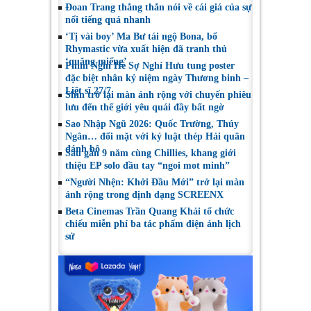
Đoan Trang thẳng thắn nói về cái giá của sự
nổi tiếng quá nhanh
‘Tị vài boy’ Ma Bư tái ngộ Bona, bố
Rhymastic vừa xuất hiện đã tranh thủ
‘quăng miếng’
Phim Nghỉ Hè Sợ Nghỉ Hưu tung poster
đặc biệt nhân kỷ niệm ngày Thương binh –
Liệt sĩ 27/7
Shin trở lại màn ảnh rộng với chuyến phiêu
lưu đến thế giới yêu quái đầy bất ngờ
Sao Nhập Ngũ 2026: Quốc Trường, Thúy
Ngân… đối mặt với kỷ luật thép Hải quân
đánh bộ
Sau gần 9 năm cùng Chillies, khang giới
thiệu EP solo đầu tay “ngoi mot minh”
“Người Nhện: Khởi Đầu Mới” trở lại màn
ảnh rộng trong định dạng SCREENX
Beta Cinemas Trần Quang Khải tổ chức
chiếu miễn phí ba tác phẩm điện ảnh lịch
sử