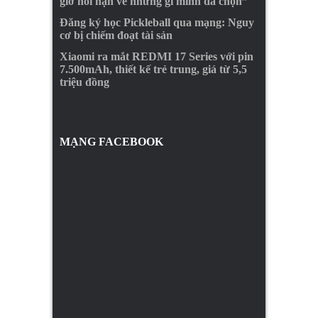
giờ hối hận về những gì mình đã chọn”
Đăng ký học Pickleball qua mạng: Nguy
cơ bị chiếm đoạt tài sản
Xiaomi ra mắt REDMI 17 Series với pin
7.500mAh, thiết kế trẻ trung, giá từ 5,5
triệu đồng
MẠNG FACEBOOK