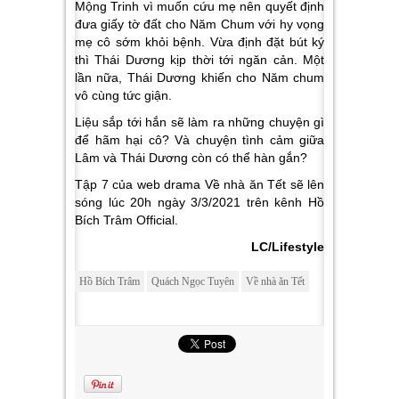
Mộng Trinh vì muốn cứu mẹ nên quyết định
đưa giấy tờ đất cho Năm Chum với hy vọng
mẹ cô sớm khỏi bệnh. Vừa định đặt bút ký
thì Thái Dương kịp thời tới ngăn cản. Một
lần nữa, Thái Dương khiến cho Năm chum
vô cùng tức giận.
Liệu sắp tới hắn sẽ làm ra những chuyện gì
để hãm hại cô? Và chuyện tình cảm giữa
Lâm và Thái Dương còn có thể hàn gắn?
Tập 7 của web drama Về nhà ăn Tết sẽ lên
sóng lúc 20h ngày 3/3/2021 trên kênh Hồ
Bích Trâm Official.
LC/Lifestyle
Hồ Bích Trâm
Quách Ngọc Tuyên
Về nhà ăn Tết