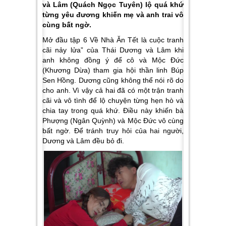
và Lâm (Quách Ngọc Tuyên) lộ quá khứ
từng yêu đương khiến mẹ và anh trai vô
cùng bất ngờ.
Mở đầu tập 6 Về Nhà Ăn Tết là cuộc tranh
cãi nảy lửa” của Thái Dương và Lâm khi
anh không đồng ý để cô và Mộc Đức
(Khương Dừa) tham gia hội thần linh Búp
Sen Hồng. Dương cũng không thể nói rõ do
cho anh. Vì vậy cả hai đã có một trận tranh
cãi và vô tình để lộ chuyện từng hẹn hò và
chia tay trong quá khứ. Điều này khiến bà
Phượng (Ngân Quỳnh) và Mộc Đức vô cùng
bất ngờ. Để tránh truy hỏi của hai người,
Dương và Lâm đều bỏ đi.