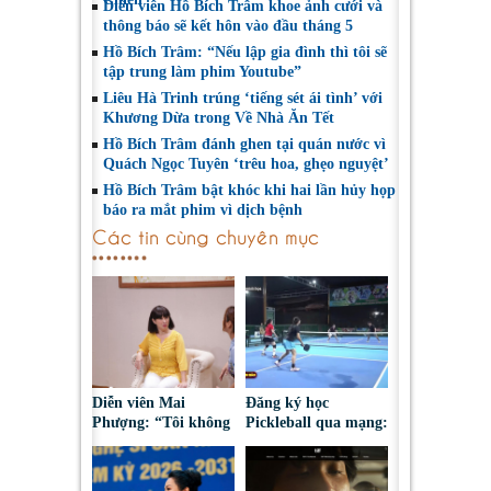
Diễn viên Hồ Bích Trâm khoe ảnh cưới và
thông báo sẽ kết hôn vào đầu tháng 5
Hồ Bích Trâm: “Nếu lập gia đình thì tôi sẽ
tập trung làm phim Youtube”
Liêu Hà Trinh trúng ‘tiếng sét ái tình’ với
Khương Dừa trong Về Nhà Ăn Tết
Hồ Bích Trâm đánh ghen tại quán nước vì
Quách Ngọc Tuyên ‘trêu hoa, ghẹo nguyệt’
Hồ Bích Trâm bật khóc khi hai lần hủy họp
báo ra mắt phim vì dịch bệnh
Các tin cùng chuyên mục
Diễn viên Mai
Đăng ký học
Phượng: “Tôi không
Pickleball qua mạng:
bao giờ hối hận về
Nguy cơ bị chiếm
những gì mình đã
đoạt tài sản
chọn”