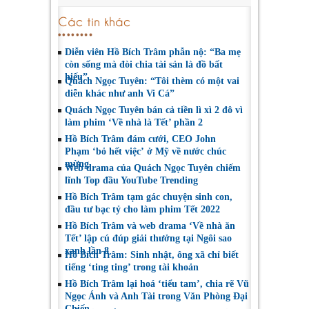
Các tin khác
Diễn viên Hồ Bích Trâm phẫn nộ: “Ba mẹ
còn sống mà đòi chia tài sản là đồ bất
hiếu”
Quách Ngọc Tuyên: “Tôi thèm có một vai
diễn khác như anh Vi Cá”
Quách Ngọc Tuyên bán cả tiền lì xì 2 đô vì
làm phim ‘Về nhà là Tết’ phần 2
Hồ Bích Trâm đám cưới, CEO John
Phạm ‘bỏ hết việc’ ở Mỹ về nước chúc
mừng
Web drama của Quách Ngọc Tuyên chiếm
lĩnh Top đầu YouTube Trending
Hồ Bích Trâm tạm gác chuyện sinh con,
đầu tư bạc tỷ cho làm phim Tết 2022
Hồ Bích Trâm và web drama ‘Về nhà ăn
Tết’ lập cú đúp giải thưởng tại Ngôi sao
xanh lần 8
Hồ Bích Trâm: Sinh nhật, ông xã chỉ biết
tiếng ‘ting ting’ trong tài khoản
Hồ Bích Trâm lại hoá ‘tiểu tam’, chia rẽ Vũ
Ngọc Ánh và Anh Tài trong Văn Phòng Đại
Chiến