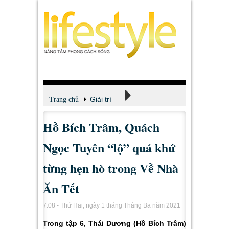
Giải trí
Trang chủ
Hồ Bích Trâm, Quách
Xem - Nghe - Đọc
Ngọc Tuyên “lộ” quá khứ
từng hẹn hò trong Về Nhà
Ăn Tết
7:08 - Thứ Hai, ngày 1 tháng Tháng Ba năm 2021
Trong tập 6, Thái Dương (Hồ Bích Trâm)