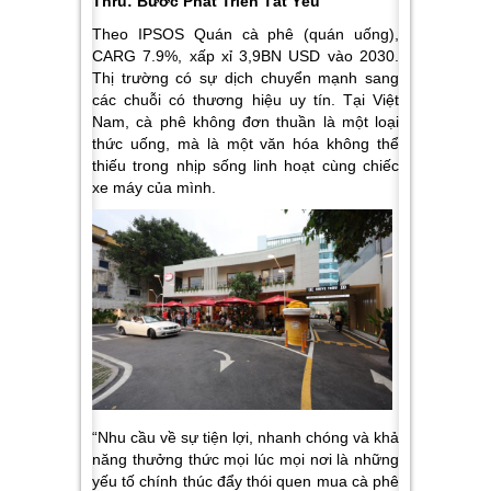
Thru: Bước Phát Triển Tất Yếu
Theo IPSOS Quán cà phê (quán uống),
CARG 7.9%, xấp xỉ 3,9BN USD vào 2030.
Thị trường có sự dịch chuyển mạnh sang
các chuỗi có thương hiệu uy tín.
Tạ
i Việt
Nam, cà phê không đơn thuần là một loại
thức uống, mà là một văn hóa không thể
thiếu trong nhịp sống linh hoạt cùng chiếc
xe máy của mình.
“Nhu cầu về sự tiện lợi, nhanh chóng và khả
năng thưởng thức mọi lúc mọi nơi là những
yếu tố chính thúc đẩy thói quen mua cà phê