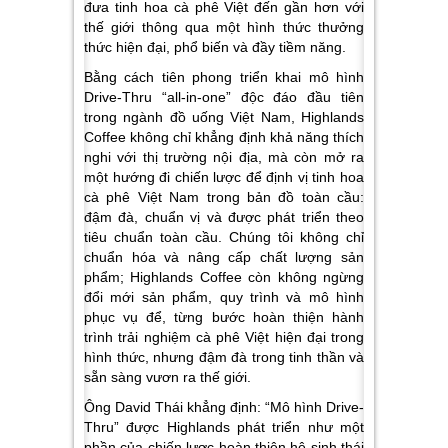
đưa tinh hoa cà phê Việt đến gần hơn với
thế giới thông qua một hình thức thưởng
thức hiện đại, phổ biến và đầy tiềm năng.
Bằng cách tiên phong triển khai mô hình
Drive-Thru “all-in-one” độc đáo đầu tiên
trong ngành đồ uống Việt Nam, Highlands
Coffee không chỉ khẳng định khả năng thích
nghi với thị trường nội địa, mà còn mở ra
một hướng đi chiến lược để định vị tinh hoa
cà phê Việt Nam trong bản đồ toàn cầu:
đậm đà, chuẩn vị và được phát triển theo
tiêu chuẩn toàn cầu. Chúng tôi không chỉ
chuẩn hóa và nâng cấp chất lượng sản
phẩm; Highlands Coffee còn không ngừng
đổi mới sản phẩm, quy trình và mô hình
phục vụ để, từng bước hoàn thiện hành
trình trải nghiệm cà phê Việt hiện đại trong
hình thức, nhưng đậm đà trong tinh thần và
sẵn sàng vươn ra thế giới.
Ông David Thái khẳng định: “Mô hình Drive-
Thru” được Highlands phát triển như một
phần của chiến lược hoàn thiện hệ sinh thái