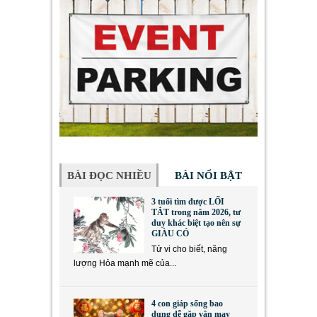
BÀI ĐỌC NHIỀU
BÀI NỔI BẬT
3 tuổi tìm được LỐI
TẮT trong năm 2026, tư
duy khác biệt tạo nên sự
GIÀU CÓ
Tử vi cho biết, năng
lượng Hỏa mạnh mẽ của...
4 con giáp sống bao
dung dễ gặp vận may