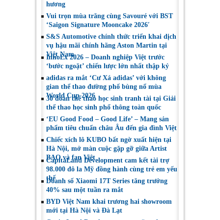
hương
Vui trọn mùa trăng cùng Savouré với BST
‘Saigon Signature Mooncake 2026′
S&S Automotive chính thức triển khai dịch
vụ hậu mãi chính hãng Aston Martin tại
Việt Nam
InnoEx 2026 – Doanh nghiệp Việt trước
‘bước ngoặt’ chiến lược lớn nhất thập kỷ
adidas ra mắt ‘Cư Xá adidas’ với không
gian thể thao đường phố bùng nổ mùa
World Cup 2026
30 đoàn thể thao học sinh tranh tài tại Giải
thể thao học sinh phổ thông toàn quốc
‘EU Good Food – Good Life’ – Mang sản
phẩm tiêu chuẩn châu Âu đến gia đình Việt
Chiếc xích lô KUBO bất ngờ xuất hiện tại
Hà Nội, mở màn cuộc gặp gỡ giữa Artist
BAO và fan Việt
CapitaLand Development cam kết tài trợ
98.000 đô la Mỹ đồng hành cùng trẻ em yếu
thế
Doanh số Xiaomi 17T Series tăng trưởng
40% sau một tuần ra mắt
BYD Việt Nam khai trương hai showroom
mới tại Hà Nội và Đà Lạt