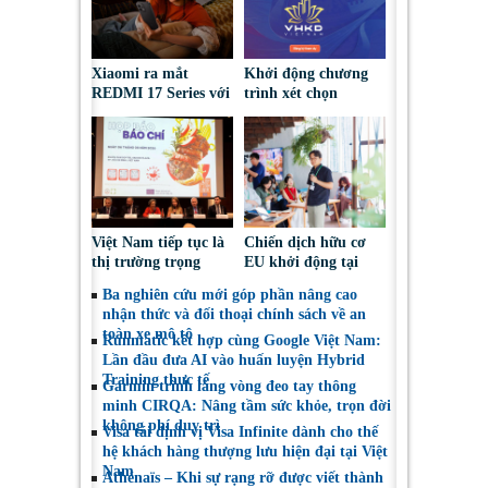
Xiaomi ra mắt
Khởi động chương
REDMI 17 Series với
trình xét chọn
pin 7.500mAh, thiết
‘Doanh nghiệp đạt
kế trẻ trung, giá từ
chuẩn Văn hóa Kinh
5,5 triệu đồng
doanh Việt Nam’
năm 2026
Việt Nam tiếp tục là
Chiến dịch hữu cơ
thị trường trọng
EU khởi động tại
điểm đối với nông
Việt Nam, thúc đẩy
Ba nghiên cứu mới góp phần nâng cao
sản, thực phẩm Ba
người tiêu dùng lựa
nhận thức và đối thoại chính sách về an
Lan
chọn sáng suốt
toàn xe mô tô
Runmatic kết hợp cùng Google Việt Nam:
Lần đầu đưa AI vào huấn luyện Hybrid
Training thực tế
Garmin trình làng vòng đeo tay thông
minh CIRQA: Nâng tầm sức khỏe, trọn đời
không phí duy trì
Visa tái định vị Visa Infinite dành cho thế
hệ khách hàng thượng lưu hiện đại tại Việt
Nam
Athénaïs – Khi sự rạng rỡ được viết thành