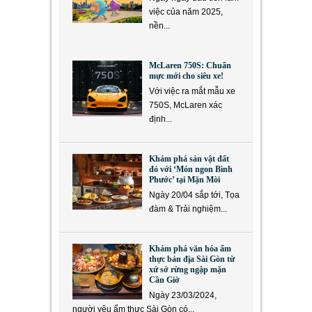
việc của năm 2025,
nền...
McLaren 750S: Chuẩn
mực mới cho siêu xe!
Với việc ra mắt mẫu xe
750S, McLaren xác
định...
Khám phá sản vật đất
đỏ với ‘Món ngon Bình
Phước’ tại Mặn Mòi
Ngày 20/04 sắp tới, Tọa
đàm & Trải nghiệm...
Khám phá văn hóa ẩm
thực bản địa Sài Gòn từ
xứ sở rừng ngập mặn
Cần Giờ
Ngày 23/03/2024,
người yêu ẩm thực Sài Gòn có...