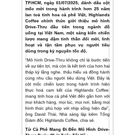
TP.HCM, ngày 01/07/2025, đánh dấu cột
mốc mới trong hành trình hơn 25 năm
lan toả tinh hoa cà phê Việt, Highlands
Coffee chính thức giới thiệu mô hình
Drive-Thru đầu tiên trong ngành đồ
uống tại Việt Nam, một sáng kiến chiến
lược mang đậm tinh thần đổi mới, linh
hoạt và tận tâm phục vụ người tiêu
dùng trong kỷ nguyên tốc độ.
“Mô hình Drive-Thru không chỉ là bước tiến
về sự tiện lợi, mà còn là kết tinh của hơn hai
thập kỷ lắng nghe, thấu hiểu và đồng hành
cùng nhu cầu người tiêu dùng Việt. Đây là
cột mốc chiến lược trong hành trình hiện
thực hoá cam kết của Highlands Coffee:
mang tinh hoa cà phê Việt đến gần hơn với
mọi khách hàng, mọi lúc, mọi nơi, bằng mọi
hình thức phù hợp với nhịp sống hiện đại”,
ông David Thái, Nhà sáng lập kiêm Tổng
Giám đốc Highlands Coffee, chia sẻ.
Từ Cà Phê Mang Đi Đến Mô Hình Drive-