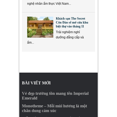
nghệ nhân ẩm thực Việt Nam...
Khách sạn The Secret
Côn Đảo sẽ mở cửa khu
biệt thự vào tháng 11
Trải nghiệm nghỉ
dưỡng đẳng cấp và
ẩm...
BÀI VIẾT MỚI
Vẻ đẹp trường tồn mang tên Imperial
Emerald
Monotheme – Mỗi mùi hương là một
chân dung cảm xúc