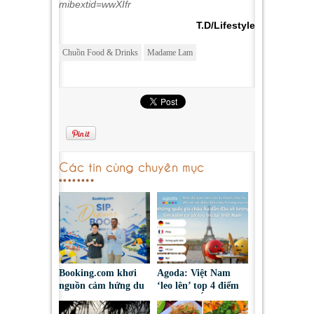
mibextid=wwXIfr
T.D/Lifestyle
Chuồn Food & Drinks
Madame Lam
Các tin cùng chuyên mục
Booking.com khơi
Agoda: Việt Nam
nguồn cảm hứng du
‘leo lên’ top 4 điểm
lịch hè thông
đến châu Á được du
qua trải nghiệm pop-
khách châu Âu tìm