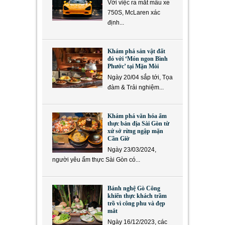
Với việc ra mắt mẫu xe
750S, McLaren xác
định...
Khám phá sản vật đất
đỏ với ‘Món ngon Bình
Phước’ tại Mặn Mòi
Ngày 20/04 sắp tới, Tọa
đàm & Trải nghiệm...
Khám phá văn hóa ẩm
thực bản địa Sài Gòn từ
xứ sở rừng ngập mặn
Cần Giờ
Ngày 23/03/2024,
người yêu ẩm thực Sài Gòn có...
Bánh nghệ Gò Công
khiến thực khách trầm
trồ vì công phu và đẹp
mắt
Ngày 16/12/2023, các