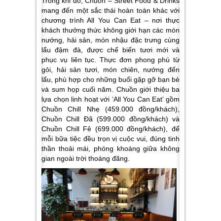
Trong khi đó, Chuồn – Street Food & Drinks
mang đến một sắc thái hoàn toàn khác với
chương trình All You Can Eat – nơi thực
khách thưởng thức không giới hạn các món
nướng, hải sản, món nhậu đặc trưng cùng
lẩu đậm đà, được chế biến tươi mới và
phục vụ liên tục. Thực đơn phong phú từ
gỏi, hải sản tươi, món chiên, nướng đến
lẩu, phù hợp cho những buổi gặp gỡ bạn bè
và sum họp cuối năm. Chuồn giới thiệu ba
lựa chọn linh hoạt với ‘All You Can Eat’ gồm
Chuồn Chill Nhẹ (459.000 đồng/khách),
Chuồn Chill Đã (599.000 đồng/khách) và
Chuồn Chill Fê (699.000 đồng/khách), để
mỗi bữa tiệc đều trọn vị cuộc vui, đúng tinh
thần thoải mái, phóng khoáng giữa không
gian ngoài trời thoáng đãng.