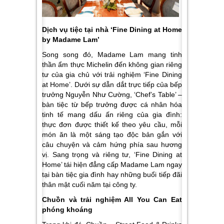
Dịch vụ tiệc tại nhà ‘Fine Dining at Home
by Madame Lam’
Song song đó, Madame Lam mang tinh
thần ẩm thực Michelin đến không gian riêng
tư của gia chủ với trải nghiệm ‘Fine Dining
at Home’. Dưới sự dẫn dắt trực tiếp của bếp
trưởng Nguyễn Như Cường, ‘Chef’s Table’ –
bàn tiệc từ bếp trưởng được cá nhân hóa
tinh tế mang dấu ấn riêng của gia đình:
thực đơn được thiết kế theo yêu cầu, mỗi
món ăn là một sáng tạo độc bản gắn với
câu chuyện và cảm hứng phía sau hương
vị. Sang trọng và riêng tư, ‘Fine Dining at
Home’ tái hiện đẳng cấp Madame Lam ngay
tại bàn tiệc gia đình hay những buổi tiếp đãi
thân mật cuối năm tại công ty.
Chuồn và trải nghiệm All You Can Eat
phóng khoáng