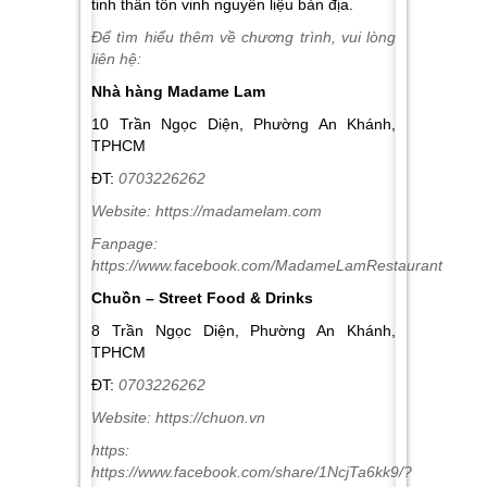
tinh thần tôn vinh nguyên liệu bản địa.
Để tìm hiểu thêm về chương trình, vui lòng
liên hệ:
Nhà hàng Madame Lam
10 Trần Ngọc Diện, Phường An Khánh,
TPHCM
ĐT:
0703226262
Website:
https://madamelam.com
Fanpage:
https://www.facebook.com/MadameLamRestaurant
Chuồn – Street Food & Drinks
8 Trần Ngọc Diện, Phường An Khánh,
TPHCM
ĐT:
0703226262
Website:
https://chuon.vn
https:
https://www.facebook.com/share/1NcjTa6kk9/?