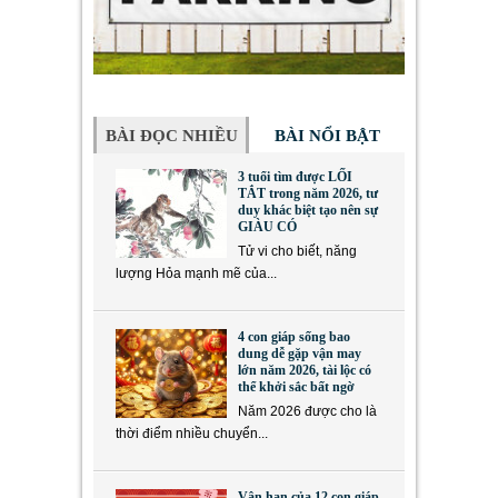
BÀI ĐỌC NHIỀU
BÀI NỔI BẬT
3 tuổi tìm được LỐI
TẮT trong năm 2026, tư
duy khác biệt tạo nên sự
GIÀU CÓ
Tử vi cho biết, năng
lượng Hỏa mạnh mẽ của...
4 con giáp sống bao
dung dễ gặp vận may
lớn năm 2026, tài lộc có
thể khởi sắc bất ngờ
Năm 2026 được cho là
thời điểm nhiều chuyển...
Vận hạn của 12 con giáp