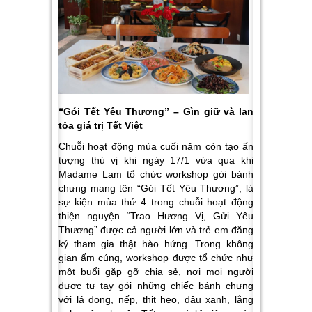
“Gói Tết Yêu Thương” – Gìn giữ và lan
tỏa giá trị Tết Việt
Chuỗi hoạt động mùa cuối năm còn tạo ấn
tượng thú vị khi ngày 17/1 vừa qua khi
Madame Lam tổ chức workshop gói bánh
chưng mang tên “Gói Tết Yêu Thương”, là
sự kiện mùa thứ 4 trong chuỗi hoạt động
thiện nguyện “Trao Hương Vị, Gửi Yêu
Thương” được cả người lớn và trẻ em đăng
ký tham gia thật hào hứng. Trong không
gian ấm cúng, workshop được tổ chức như
một buổi gặp gỡ chia sẻ, nơi mọi người
được tự tay gói những chiếc bánh chưng
với lá dong, nếp, thịt heo, đậu xanh, lắng