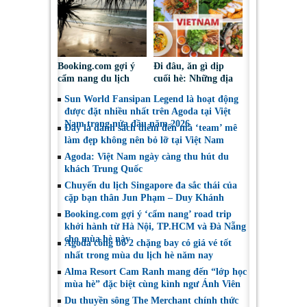
up cà phê
kiếm hè 2026
Booking.com gợi ý
Đi đâu, ăn gì dịp
cẩm nang du lịch
cuối hè: Những địa
bền vững mang lại
điểm được du khách
Sun World Fansipan Legend là hoạt động
lợi ích cho cộng đồng
Việt tìm kiếm nhiều
được đặt nhiều nhất trên Agoda tại Việt
địa phương
nhất trên Agoda
Nam trong nửa đầu năm 2026
Đây là danh sách điểm đến mà ‘team’ mê
làm đẹp không nên bỏ lỡ tại Việt Nam
Agoda: Việt Nam ngày càng thu hút du
khách Trung Quốc
Chuyến du lịch Singapore đa sắc thái của
cặp bạn thân Jun Phạm – Duy Khánh
Booking.com gợi ý ‘cẩm nang’ road trip
khởi hành từ Hà Nội, TP.HCM và Đà Nẵng
cho mùa hè này
Agoda công bố 2 chặng bay có giá vé tốt
nhất trong mùa du lịch hè năm nay
Alma Resort Cam Ranh mang đến “lớp học
mùa hè” đặc biệt cùng kình ngư Ánh Viên
Du thuyền sông The Merchant chính thức