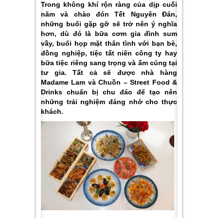
Trong không khí rộn ràng của dịp cuối
năm và chào đón Tết Nguyên Đán,
những buổi gặp gỡ sẽ trở nên ý nghĩa
hơn, dù đó là bữa cơm gia đình sum
vầy, buổi họp mặt thân tình với bạn bè,
đồng nghiệp, tiệc tất niên công ty hay
bữa tiệc riêng sang trọng và ấm cúng tại
tư gia. Tất cả sẽ được nhà hàng
Madame Lam và Chuồn – Street Food &
Drinks chuẩn bị chu đáo để tạo nên
những trải nghiệm đáng nhớ cho thực
khách.