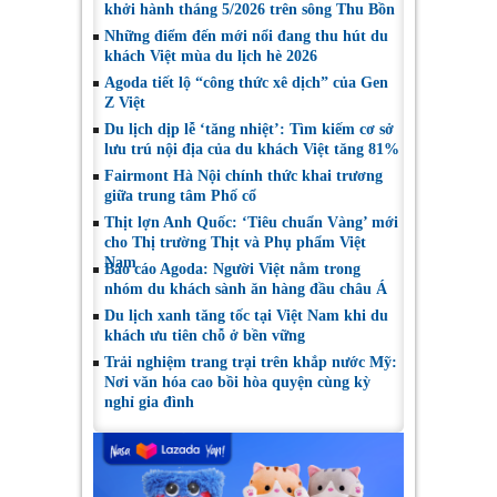
khởi hành tháng 5/2026 trên sông Thu Bồn
Những điểm đến mới nổi đang thu hút du
khách Việt mùa du lịch hè 2026
Agoda tiết lộ “công thức xê dịch” của Gen
Z Việt
Du lịch dịp lễ ‘tăng nhiệt’: Tìm kiếm cơ sở
lưu trú nội địa của du khách Việt tăng 81%
Fairmont Hà Nội chính thức khai trương
giữa trung tâm Phố cổ
Thịt lợn Anh Quốc: ‘Tiêu chuẩn Vàng’ mới
cho Thị trường Thịt và Phụ phẩm Việt
Nam
Báo cáo Agoda: Người Việt nằm trong
nhóm du khách sành ăn hàng đầu châu Á
Du lịch xanh tăng tốc tại Việt Nam khi du
khách ưu tiên chỗ ở bền vững
Trải nghiệm trang trại trên khắp nước Mỹ:
Nơi văn hóa cao bồi hòa quyện cùng kỳ
nghỉ gia đình