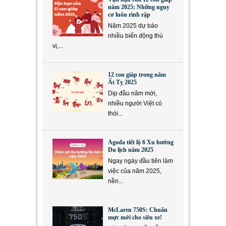
năm 2025: Những nguy
cơ luôn rình rập
Năm 2025 dự báo
nhiều biến động thú
vị,...
12 con giáp trong năm
Ất Tỵ 2025
Dịp đầu năm mới,
nhiều người Việt có
thói...
Agoda tiết lộ 6 Xu hướng
Du lịch năm 2025
Ngay ngày đầu tiên làm
việc của năm 2025,
nền...
McLaren 750S: Chuẩn
mực mới cho siêu xe!