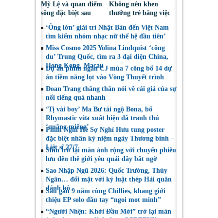
Mỹ Lệ và quan điểm
Không nên khen
sống đặc biệt sau
thưởng trẻ bằng việc
nhiều năm làm nghề
được sử dụng điện
‘Ông lớn’ giải trí Nhật Bản đến Việt Nam
thoại
tìm kiếm nhóm nhạc nữ thế hệ đầu tiên’
Miss Cosmo 2025 Yolina Lindquist ‘công
du’ Trung Quốc, tìm ra 3 đại diện China,
Hong Kong, Macau
Dự án phim ngắn CJ mùa 7 công bố 14 dự
án tiềm năng lọt vào Vòng Thuyết trình
Đoan Trang thẳng thắn nói về cái giá của sự
nổi tiếng quá nhanh
‘Tị vài boy’ Ma Bư tái ngộ Bona, bố
Rhymastic vừa xuất hiện đã tranh thủ
‘quăng miếng’
Phim Nghỉ Hè Sợ Nghỉ Hưu tung poster
đặc biệt nhân kỷ niệm ngày Thương binh –
Liệt sĩ 27/7
Shin trở lại màn ảnh rộng với chuyến phiêu
lưu đến thế giới yêu quái đầy bất ngờ
Sao Nhập Ngũ 2026: Quốc Trường, Thúy
Ngân… đối mặt với kỷ luật thép Hải quân
đánh bộ
Sau gần 9 năm cùng Chillies, khang giới
thiệu EP solo đầu tay “ngoi mot minh”
“Người Nhện: Khởi Đầu Mới” trở lại màn