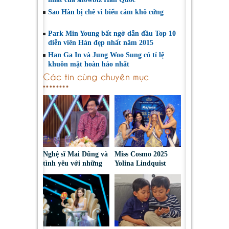
Sao Hàn bị chê vì biểu cảm khô cứng
Park Min Young bất ngờ dẫn đầu Top 10
diễn viên Hàn đẹp nhất năm 2015
Han Ga In và Jung Woo Sung có tỉ lệ
khuôn mặt hoàn hảo nhất
Các tin cùng chuyên mục
Nghệ sĩ Mai Dũng và
Miss Cosmo 2025
tình yêu với những
Yolina Lindquist
“vai ác dễ thương”
‘công du’ Nepal, tìm
đại diện mới tranh
tài Miss Cosmo 2026