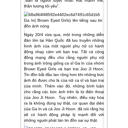
“Bạn là người tuyệt nhất! Rất mạnh mẽ,
thần tượng tôi yêu”.
Ngày 20/4 vừa qua, một trong những diễn
đàn lớn tại Hàn Quốc đã lưu truyền những
hình ảnh của một người phụ nữ có hành
động nhạy cảm với bạn trai. Tất cả cộng
đồng mạng đều cho rằng người phụ nữ
trong ảnh trông giống ca sĩ Ga In của nhóm
Brown Eyed Girls và bạn trai Joo Ji Hoon.
Tin đồn bắt đầu lan rộng hơn khi những bức
ảnh đó được cho là của nữ ca sĩ và bạn trai
của mình. Thêm vào đó, những bình luận
cho rằng các bức ảnh trên là từ điện thoại
của Joo Ji Hoon. Tuy nhiên, điều này hóa
ra là không đúng sự thật, cơ quan đại diện
của Ga In và cả Joo Ji Hoon đã nói rằng họ
sẽ có hành động pháp lý mạnh đối với
những người phát tán tin đồn sai sự thật.