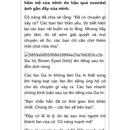
hâm mộ của mình do hậu quả scandal
ảnh gần đây của mình.
Cô nàng đã chia sẻ rằng: “Đã có chuyện gì
xảy ra? Các bạn fan thân yêu, tôi biết hiện
tại các bạn rất buồn và lo lắng. Nhưng hãy
yên tâm, tôi sẽ sớm giải quyết và mọi
chuyện sẽ ổn, các bạn chỉ cần chờ thêm
một chút nữa nha”.
Các fan Ga In không làm Ga In thất vọng
khi hàng loạt các fan lên tiếng ủng hộ cô
cho dù chuyện gì xảy ra. Các fan nhanh
chóng bình luận sau sự lên tiếng của Ga In:
“Bạn chắc hẳn đã có thời gian khó khăn
nhất. Chúng tôi – các fan sẽ bên bạn”,
“Đây có lẽ là lý do tại sao mọi người trở
thành fan của cô. Cô nàng mạnh mẽ”