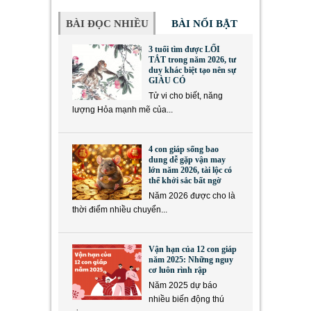
BÀI ĐỌC NHIỀU
BÀI NỔI BẬT
3 tuổi tìm được LỐI
TẮT trong năm 2026, tư
duy khác biệt tạo nên sự
GIÀU CÓ
Tử vi cho biết, năng
lượng Hỏa mạnh mẽ của...
4 con giáp sống bao
dung dễ gặp vận may
lớn năm 2026, tài lộc có
thể khởi sắc bất ngờ
Năm 2026 được cho là
thời điểm nhiều chuyển...
Vận hạn của 12 con giáp
năm 2025: Những nguy
cơ luôn rình rập
Năm 2025 dự báo
nhiều biến động thú