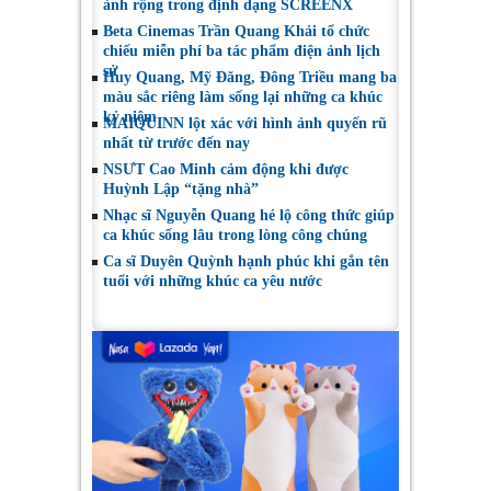
ảnh rộng trong định dạng SCREENX
Beta Cinemas Trần Quang Khải tổ chức
chiếu miễn phí ba tác phẩm điện ảnh lịch
sử
Huy Quang, Mỹ Đăng, Đông Triều mang ba
màu sắc riêng làm sống lại những ca khúc
kỷ niệm
MAIQUINN lột xác với hình ảnh quyến rũ
nhất từ trước đến nay
NSƯT Cao Minh cảm động khi được
Huỳnh Lập “tặng nhà”
Nhạc sĩ Nguyễn Quang hé lộ công thức giúp
ca khúc sống lâu trong lòng công chúng
Ca sĩ Duyên Quỳnh hạnh phúc khi gắn tên
tuổi với những khúc ca yêu nước