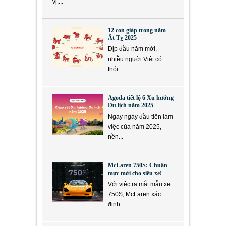
vị,...
12 con giáp trong năm
Ất Tỵ 2025
Dịp đầu năm mới,
nhiều người Việt có
thói...
Agoda tiết lộ 6 Xu hướng
Du lịch năm 2025
Ngay ngày đầu tiên làm
việc của năm 2025,
nền...
McLaren 750S: Chuẩn
mực mới cho siêu xe!
Với việc ra mắt mẫu xe
750S, McLaren xác
định...