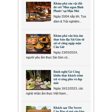
Khám phá sản vật đất
đỏ với ‘Món ngon Bình
Phước’ tại Mặn Mòi
Ngày 20/04 sắp tới, Tọa
đàm & Trải nghiệm...
Khám phá văn hóa ẩm
thực bản địa Sài Gòn từ
xứ sở rừng ngập mặn
Cần Giờ
Ngày 23/03/2024,
người yêu ẩm thực Sài Gòn có...
Bánh nghệ Gò Công
khiến thực khách trầm
trồ vì công phu và đẹp
mắt
Ngày 16/12/2023, các
nghệ nhân ẩm thực Việt Nam...
Khách sạn The Secret
Côn Đảo sẽ mở cửa khu