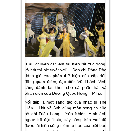
“Câu chuyện các em tái hiện rất xúc động,
và hát thì rất tuyệt vời” –
Đàn chị Đông Đào
đánh giá cao phần thể hiện của cặp đôi,
đồng quan điểm, đạo diễn Vũ Thành Vinh
cũng dành lời khen cho cả phần hát và
phần diễn của Dương Quốc Hưng – Miha.
Nối tiếp là một sáng tác của nhạc sĩ Thế
Hiển –
Hát Về Anh
cùng màn song ca của
bộ đôi
Triệu Long – Yên Nhiên.
Hình ảnh
người bộ đội “balo, cây súng trên vai” đã
được tái hiện cùng niềm tự hào của biết bao