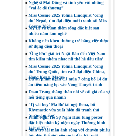
Nghệ sĩ Mai Dũng và tình yêu với những
“vai ác dễ thương”
Miss Cosmo 2025 Yolina Lindquist ‘công
du’ Nepal, tìm đại diện mới tranh tài Miss
Cosmo 2026
Mỹ Lệ và quan điểm sống đặc biệt sau
nhiều năm làm nghề
Không nên khen thưởng trẻ bằng việc được
sử dụng điện thoại
‘Ông lớn’ giải trí Nhật Bản đến Việt Nam
tìm kiếm nhóm nhạc nữ thế hệ đầu tiên’
Miss Cosmo 2025 Yolina Lindquist ‘công
du’ Trung Quốc, tìm ra 3 đại diện China,
Hong Kong, Macau
Dự án phim ngắn CJ mùa 7 công bố 14 dự
án tiềm năng lọt vào Vòng Thuyết trình
Đoan Trang thẳng thắn nói về cái giá của sự
nổi tiếng quá nhanh
‘Tị vài boy’ Ma Bư tái ngộ Bona, bố
Rhymastic vừa xuất hiện đã tranh thủ
‘quăng miếng’
Phim Nghỉ Hè Sợ Nghỉ Hưu tung poster
đặc biệt nhân kỷ niệm ngày Thương binh –
Liệt sĩ 27/7
Shin trở lại màn ảnh rộng với chuyến phiêu
lưu đến thế giới yêu quái đầy bất ngờ