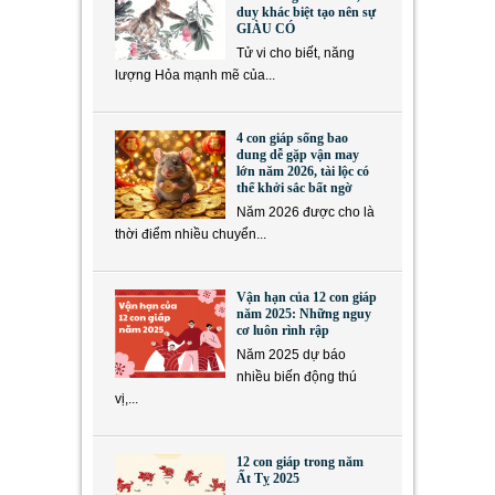
duy khác biệt tạo nên sự
GIÀU CÓ
Tử vi cho biết, năng
lượng Hỏa mạnh mẽ của...
4 con giáp sống bao
dung dễ gặp vận may
lớn năm 2026, tài lộc có
thể khởi sắc bất ngờ
Năm 2026 được cho là
thời điểm nhiều chuyển...
Vận hạn của 12 con giáp
năm 2025: Những nguy
cơ luôn rình rập
Năm 2025 dự báo
nhiều biến động thú
vị,...
12 con giáp trong năm
Ất Tỵ 2025