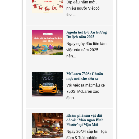
Dịp đầu năm mới,
nhiều người Việt có
thói...
Agoda tiết lộ 6 Xu hướng
Du lịch năm 2025
Ngay ngày đầu tiên làm
việc của năm 2025,
nền...
McLaren 750S: Chuẩn
mực mới cho siêu xe!
Với việc ra mắt mẫu xe
750S, McLaren xác
định...
Khám phá sản vật đất
đỏ với ‘Món ngon Bình
Phước’ tại Mặn Mòi
Ngày 20/04 sắp tới, Tọa
đàm & Trải nghiệm...