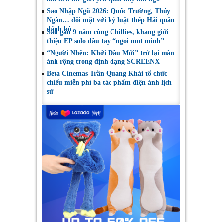
Sao Nhập Ngũ 2026: Quốc Trường, Thúy
Ngân… đối mặt với kỷ luật thép Hải quân
đánh bộ
Sau gần 9 năm cùng Chillies, khang giới
thiệu EP solo đầu tay “ngoi mot minh”
“Người Nhện: Khởi Đầu Mới” trở lại màn
ảnh rộng trong định dạng SCREENX
Beta Cinemas Trần Quang Khải tổ chức
chiếu miễn phí ba tác phẩm điện ảnh lịch
sử