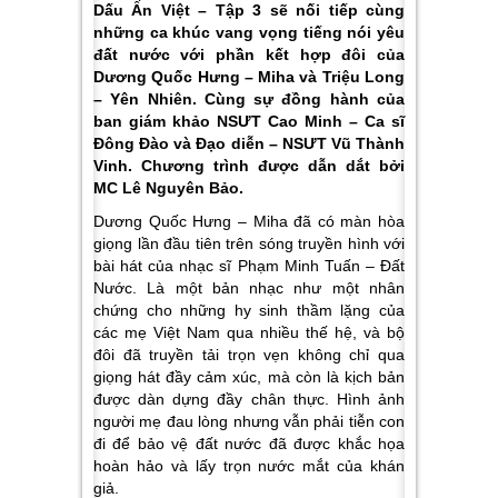
Dấu Ấn Việt – Tập 3 sẽ nối tiếp cùng
những ca khúc vang vọng tiếng nói yêu
đất nước với phần kết hợp đôi của
Dương Quốc Hưng – Miha và Triệu Long
– Yên Nhiên. Cùng sự đồng hành của
ban giám khảo NSƯT Cao Minh – Ca sĩ
Đông Đào và Đạo diễn – NSƯT Vũ Thành
Vinh. Chương trình được dẫn dắt bởi
MC Lê Nguyên Bảo.
Dương Quốc Hưng
–
Miha
đã có màn hòa
giọng lần đầu tiên trên sóng truyền hình với
bài hát của nhạc sĩ Phạm Minh Tuấn –
Đất
Nước.
Là một bản nhạc như một nhân
chứng cho nhữ
ng hy sinh thầm lặng của
các mẹ Việt Nam qua nhiều thế hệ, và bộ
đôi đã truyền tải trọn vẹn không chỉ qua
giọng hát đầy cảm xúc, mà còn là kịch bản
được dàn dựng đầy chân thực. Hình ảnh
người mẹ đau lòng nhưng vẫn phải tiễn con
đi để bảo vệ đất nước đã được khắc họa
hoàn hảo và lấy trọn nước mắt của khán
giả.