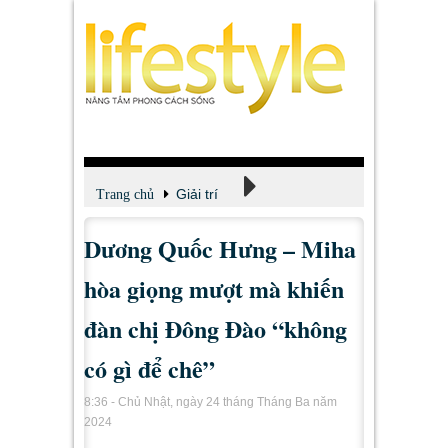
Giải trí
Trang chủ
Dương Quốc Hưng – Miha
Xem - Nghe - Đọc
hòa giọng mượt mà khiến
đàn chị Đông Đào “không
có gì để chê”
8:36 - Chủ Nhật, ngày 24 tháng Tháng Ba năm
2024