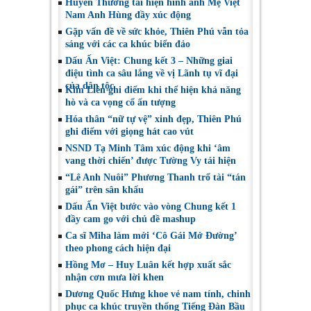
Huyền Thương tái hiện hình ảnh Mẹ Việt
Nam Anh Hùng đầy xúc động
Gặp vấn đề về sức khỏe, Thiên Phú vẫn tỏa
sáng với các ca khúc biển đảo
Dấu Ấn Việt: Chung kết 3 – Những giai
điệu tình ca sâu lắng về vị Lãnh tụ vĩ đại
của dân tộc
Kim Liên ghi điểm khi thể hiện khả năng
hò và ca vọng cổ ấn tượng
Hóa thân “nữ tự vệ” xinh đẹp, Thiên Phú
ghi điểm với giọng hát cao vút
NSND Tạ Minh Tâm xúc động khi ‘âm
vang thời chiến’ được Tường Vy tái hiện
“Lê Anh Nuôi” Phương Thanh trổ tài “tán
gái” trên sân khấu
Dấu Ấn Việt bước vào vòng Chung kết 1
đầy cam go với chủ đề mashup
Ca sĩ Miha làm mới ‘Cô Gái Mở Đường’
theo phong cách hiện đại
Hồng Mơ – Huy Luân kết hợp xuất sắc
nhận cơn mưa lời khen
Dương Quốc Hưng khoe vẻ nam tính, chinh
phục ca khúc truyền thống Tiếng Đàn Bầu