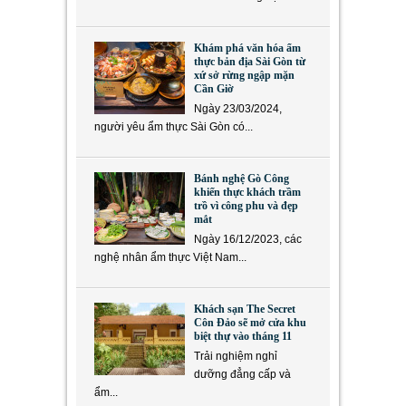
Khám phá văn hóa ẩm
thực bản địa Sài Gòn từ
xứ sở rừng ngập mặn
Cần Giờ
Ngày 23/03/2024,
người yêu ẩm thực Sài Gòn có...
Bánh nghệ Gò Công
khiến thực khách trầm
trồ vì công phu và đẹp
mắt
Ngày 16/12/2023, các
nghệ nhân ẩm thực Việt Nam...
Khách sạn The Secret
Côn Đảo sẽ mở cửa khu
biệt thự vào tháng 11
Trải nghiệm nghỉ
dưỡng đẳng cấp và
ẩm...