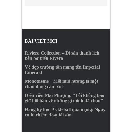
BÀI VIẾT MỚI
Riviera Collection – Di sản thanh lịch
bên bờ biển Rivera
Vẻ đẹp trường tồn mang tên Imperial
Emerald
Monotheme – Mỗi mùi hương là một
chân dung cảm xúc
Diễn viên Mai Phượng: “Tôi không bao
giờ hối hận về những gì mình đã chọn”
Đăng ký học Pickleball qua mạng: Nguy
cơ bị chiếm đoạt tài sản