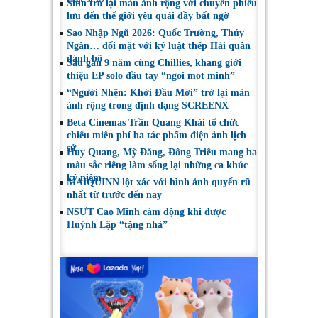
Shin trở lại màn ảnh rộng với chuyến phiêu
lưu đến thế giới yêu quái đầy bất ngờ
Sao Nhập Ngũ 2026: Quốc Trường, Thúy
Ngân… đối mặt với kỷ luật thép Hải quân
đánh bộ
Sau gần 9 năm cùng Chillies, khang giới
thiệu EP solo đầu tay “ngoi mot minh”
“Người Nhện: Khởi Đầu Mới” trở lại màn
ảnh rộng trong định dạng SCREENX
Beta Cinemas Trần Quang Khải tổ chức
chiếu miễn phí ba tác phẩm điện ảnh lịch
sử
Huy Quang, Mỹ Đăng, Đông Triều mang ba
màu sắc riêng làm sống lại những ca khúc
kỷ niệm
MAIQUINN lột xác với hình ảnh quyến rũ
nhất từ trước đến nay
NSƯT Cao Minh cảm động khi được
Huỳnh Lập “tặng nhà”