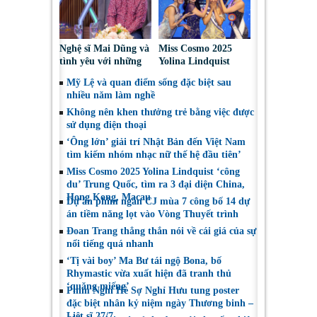
Nghệ sĩ Mai Dũng và
Miss Cosmo 2025
tình yêu với những
Yolina Lindquist
“vai ác dễ thương”
‘công du’ Nepal, tìm
Mỹ Lệ và quan điểm sống đặc biệt sau
đại diện mới tranh
nhiều năm làm nghề
tài Miss Cosmo 2026
Không nên khen thưởng trẻ bằng việc được
sử dụng điện thoại
‘Ông lớn’ giải trí Nhật Bản đến Việt Nam
tìm kiếm nhóm nhạc nữ thế hệ đầu tiên’
Miss Cosmo 2025 Yolina Lindquist ‘công
du’ Trung Quốc, tìm ra 3 đại diện China,
Hong Kong, Macau
Dự án phim ngắn CJ mùa 7 công bố 14 dự
án tiềm năng lọt vào Vòng Thuyết trình
Đoan Trang thẳng thắn nói về cái giá của sự
nổi tiếng quá nhanh
‘Tị vài boy’ Ma Bư tái ngộ Bona, bố
Rhymastic vừa xuất hiện đã tranh thủ
‘quăng miếng’
Phim Nghỉ Hè Sợ Nghỉ Hưu tung poster
đặc biệt nhân kỷ niệm ngày Thương binh –
Liệt sĩ 27/7