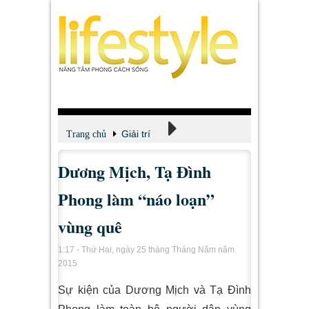
Giải trí
Trang chủ
Dương Mịch, Tạ Đình
Xem - Nghe - Đọc
Phong làm “náo loạn”
vùng quê
1:17 - Thứ Hai, ngày 25 tháng Tháng Năm năm
2015
Sự kiện của Dương Mịch và Tạ Đình