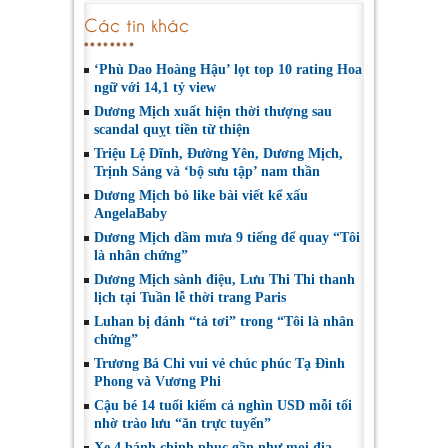
Các tin khác
‘Phù Dao Hoàng Hậu’ lọt top 10 rating Hoa
ngữ với 14,1 tỷ view
Dương Mịch xuất hiện thời thượng sau
scandal quỵt tiền từ thiện
Triệu Lệ Dĩnh, Đường Yên, Dương Mịch,
Trịnh Sảng và ‘bộ sưu tập’ nam thần
Dương Mịch bỏ like bài viết kể xấu
AngelaBaby
Dương Mịch dầm mưa 9 tiếng để quay “Tôi
là nhân chứng”
Dương Mịch sành điệu, Lưu Thi Thi thanh
lịch tại Tuần lễ thời trang Paris
Luhan bị đánh “tả tơi” trong “Tôi là nhân
chứng”
Trương Bá Chi vui vẻ chúc phúc Tạ Đình
Phong và Vương Phi
Cậu bé 14 tuổi kiếm cả nghìn USD mỗi tối
nhờ trào lưu “ăn trực tuyến”
Xe 4 bánh chinh phục gần như mọi địa