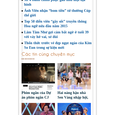
hình
Ánh Viên nhận “bom tiền” từ thưởng Cúp
thế giới
Top 50 diễn viên “gây sốt” truyền thông
Hoa ngữ nửa đầu năm 2015
Lâm Tâm Như gợi cảm bất ngờ ở tuổi 39
với váy hở vai, xẻ đùi
Thổn thức trước vẻ đẹp ngọt ngào của Kim
So Eun trong sự kiện mới
Các tin cùng chuyên mục
Phim ngắn của Dự
Hai nàng hậu nhà
án phim ngắn CJ
Sen Vàng nhập hội,
tiếp tục được đề cử
cùng Duniverse
tại LHP quốc tế
chinh phục khán giả
Toronto 2026