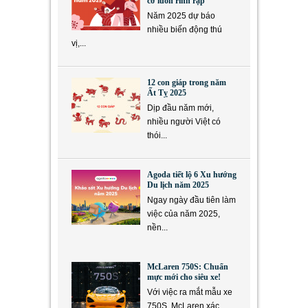
cơ luôn rình rập
Năm 2025 dự báo
nhiều biến động thú
vị,...
12 con giáp trong năm
Ất Tỵ 2025
Dịp đầu năm mới,
nhiều người Việt có
thói...
Agoda tiết lộ 6 Xu hướng
Du lịch năm 2025
Ngay ngày đầu tiên làm
việc của năm 2025,
nền...
McLaren 750S: Chuẩn
mực mới cho siêu xe!
Với việc ra mắt mẫu xe
750S, McLaren xác