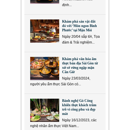
định...
Khám phá sản vật đất
đỏ với ‘Món ngon Bình
Phước’ tại Mặn Mòi
Ngày 20/04 sắp tới, Tọa
đàm & Trải nghiệm...
Khám phá văn hóa ẩm
thực bản địa Sài Gòn từ
xứ sở rừng ngập mặn
Cần Giờ
Ngày 23/03/2024,
người yêu ẩm thực Sài Gòn có...
Bánh nghệ Gò Công
khiến thực khách trầm
trồ vì công phu và đẹp
mắt
Ngày 16/12/2023, các
nghệ nhân ẩm thực Việt Nam...