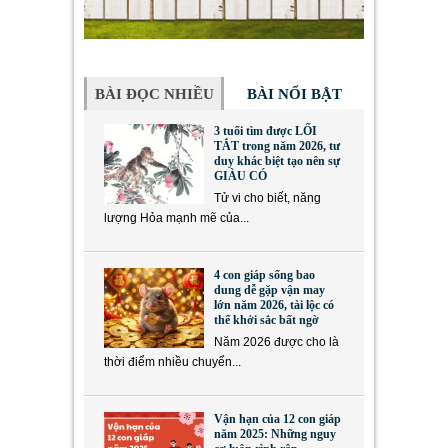
BÀI ĐỌC NHIỀU
BÀI NỔI BẬT
3 tuổi tìm được LỐI
TẮT trong năm 2026, tư
duy khác biệt tạo nên sự
GIÀU CÓ
Tử vi cho biết, năng
lượng Hỏa mạnh mẽ của...
4 con giáp sống bao
dung dễ gặp vận may
lớn năm 2026, tài lộc có
thể khởi sắc bất ngờ
Năm 2026 được cho là
thời điểm nhiều chuyển...
Vận hạn của 12 con giáp
năm 2025: Những nguy