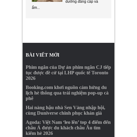
dưỡng đẳng cấp và
ẩm...
BÀI VIẾT MỚI
Phim ngắn của Dự án phim ngắn CJ tiếp
tục được đề cử tại LHP quốc tế Toronto
2026
Booking.com khơi nguồn cảm hứng du
lịch hè thông qua trải nghiệm pop-up cà
phê
Hai nàng hậu nhà Sen Vàng nhập hội,
cùng Duniverse chinh phục khán giả
Agoda: Việt Nam ‘leo lên’ top 4 điểm đến
châu Á được du khách châu Âu tìm
kiếm hè 2026