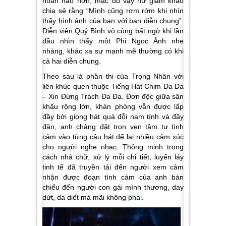
hoàn hảo hơn, mặc dù vậy nữ giám khảo
chia sẻ rằng
“Mình cũng rơm rớm khi nhìn
thấy hình ảnh của bạn với bạn diễn chung”.
Diễn viên Quý Bình vô cùng bất ngờ khi lần
đầu nhìn thấy một Phi Ngọc Ánh nhẹ
nhàng, khác xa sự mạnh mẽ thường có khi
cả hai diễn chung.
Theo sau là phần thi của
Trọng Nhân
với
liên khúc quen thuộc
Tiếng Hát Chim Đa Đa
– Xin Đừng Trách Đa Đa
. Đơn độc giữa sân
khấu rộng lớn, khán phòng vẫn được lấp
đầy bởi giọng hát quá đỗi nam tính và đầy
đặn, anh chàng đặt trọn vẹn tâm tư tình
cảm vào từng câu hát để lại nhiều cảm xúc
cho người nghe nhạc. Thông minh trong
cách nhả chữ, xử lý mỗi chi tiết, luyến láy
tinh tế đã truyền tải đến người xem cảm
nhận được đoạn tình cảm của anh bán
chiếu đến người con gái mình thương, day
dứt, da diết mà mãi không phai.