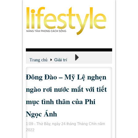
Giải trí
Trang chủ
Đông Đào – Mỹ Lệ nghẹn
Xem - Nghe - Đọc
ngào rơi nước mắt với tiết
mục tình thân của Phi
Ngọc Ánh
1:09 - Thứ Bảy, ngày 24 tháng Tháng Chín năm
2022