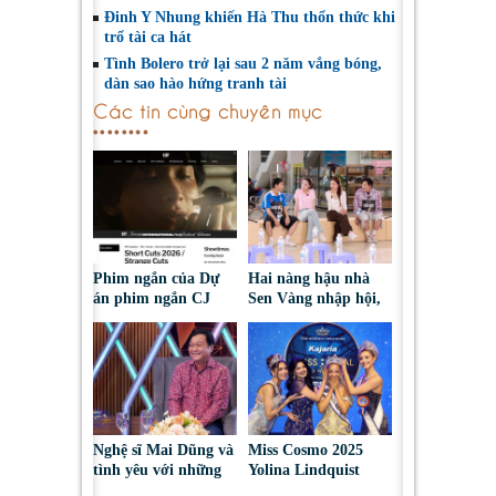
Đinh Y Nhung khiến Hà Thu thổn thức khi
trổ tài ca hát
Tình Bolero trở lại sau 2 năm vắng bóng,
dàn sao hào hứng tranh tài
Các tin cùng chuyên mục
Phim ngắn của Dự
Hai nàng hậu nhà
án phim ngắn CJ
Sen Vàng nhập hội,
tiếp tục được đề cử
cùng Duniverse
tại LHP quốc tế
chinh phục khán giả
Toronto 2026
Nghệ sĩ Mai Dũng và
Miss Cosmo 2025
tình yêu với những
Yolina Lindquist
“vai ác dễ thương”
‘công du’ Nepal, tìm