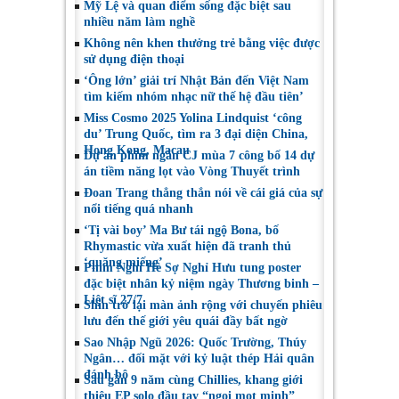
Mỹ Lệ và quan điểm sống đặc biệt sau
đại diện mới tranh
nhiều năm làm nghề
tài Miss Cosmo 2026
Không nên khen thưởng trẻ bằng việc được
sử dụng điện thoại
‘Ông lớn’ giải trí Nhật Bản đến Việt Nam
tìm kiếm nhóm nhạc nữ thế hệ đầu tiên’
Miss Cosmo 2025 Yolina Lindquist ‘công
du’ Trung Quốc, tìm ra 3 đại diện China,
Hong Kong, Macau
Dự án phim ngắn CJ mùa 7 công bố 14 dự
án tiềm năng lọt vào Vòng Thuyết trình
Đoan Trang thẳng thắn nói về cái giá của sự
nổi tiếng quá nhanh
‘Tị vài boy’ Ma Bư tái ngộ Bona, bố
Rhymastic vừa xuất hiện đã tranh thủ
‘quăng miếng’
Phim Nghỉ Hè Sợ Nghỉ Hưu tung poster
đặc biệt nhân kỷ niệm ngày Thương binh –
Liệt sĩ 27/7
Shin trở lại màn ảnh rộng với chuyến phiêu
lưu đến thế giới yêu quái đầy bất ngờ
Sao Nhập Ngũ 2026: Quốc Trường, Thúy
Ngân… đối mặt với kỷ luật thép Hải quân
đánh bộ
Sau gần 9 năm cùng Chillies, khang giới
thiệu EP solo đầu tay “ngoi mot minh”