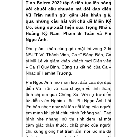
Tình Bolero 2022 tập 6 tiếp tục lên sóng
với chuỗi câu chuyện mà đội đạo diễn
Vũ Trần muốn gửi gắm đến khán giả,
qua những câu hát với chủ đề Miền Ký
Ức, cùng sự xuất hiện của Trọng Nhân,
Hoàng Kỳ Nam, Phạm Sĩ Toàn và Phi
Ngọc Ánh.
Dàn giám khảo cùng góp mặt tại vòng 2 là
NSƯT Vũ Thành Vinh, Ca sĩ Đông Đào, Ca
sĩ Mỹ Lệ và giám khảo khách mời Diễn viên
– Ca sĩ Quý Bình. Cùng sự kết nối của Ca –
Nhạc sĩ Hamlet Trương.
Phi Ngọc Ánh
mở màn lượt đấu của đội đạo
diễn Vũ Trần với câu chuyện về tình thân,
tình chị em qua
Chồng Xa
. Với sự trợ diễn
từ diễn viên Nghinh Lộc, Phi Ngọc Ánh hát
lên bản nhạc như nói lên nỗi lòng của người
em mình khi phải chịu cảnh “chồng xa”. Tạo
hình nhẹ nhàng, nữ thí sinh đem lại một
cảm giác thân thuộc, chất phác của người
chị, cùng giọng hát trầm ấm, nội lực mà da