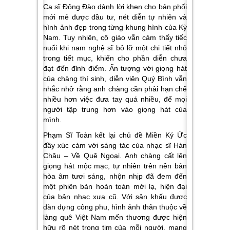
Ca sĩ Đông Đào dành lời khen cho bản phối
mới mẻ được đầu tư, nét diễn tự nhiên và
hình ảnh đẹp trong từng khung hình của Kỳ
Nam. Tuy nhiên, cô giáo vẫn cảm thấy tiếc
nuối khi nam nghệ sĩ bỏ lỡ một chi tiết nhỏ
trong tiết mục, khiến cho phần diễn chưa
đạt đến đỉnh điểm. Ấn tượng với giọng hát
của chàng thí sinh, diễn viên Quý Bình vẫn
nhắc nhở rằng anh chàng cần phải hạn chế
nhiều hơn việc đưa tay quá nhiều, để mọi
người tập trung hơn vào giọng hát của
mình.
Phạm Sĩ Toàn
kết lại chủ đề Miền Ký Ức
đầy xúc cảm với sáng tác của nhạc sĩ Hàn
Châu –
Về Quê Ngoại
. Anh chàng cất lên
giọng hát mộc mạc, tự nhiên trên nền bản
hòa âm tươi sáng, nhộn nhịp đã đem đến
một phiên bản hoàn toàn mới lạ, hiện đại
của bản nhạc xưa cũ. Với sân khấu được
dàn dựng công phu, hình ảnh thân thuộc về
làng quê Việt Nam mến thương được hiện
hữu rõ nét trong tim của mỗi người, mang