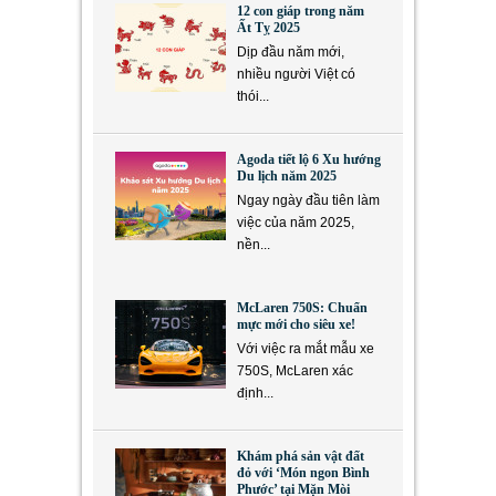
12 con giáp trong năm
Ất Tỵ 2025
Dịp đầu năm mới,
nhiều người Việt có
thói...
Agoda tiết lộ 6 Xu hướng
Du lịch năm 2025
Ngay ngày đầu tiên làm
việc của năm 2025,
nền...
McLaren 750S: Chuẩn
mực mới cho siêu xe!
Với việc ra mắt mẫu xe
750S, McLaren xác
định...
Khám phá sản vật đất
đỏ với ‘Món ngon Bình
Phước’ tại Mặn Mòi