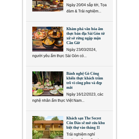
Ngày 20/04 sắp tới, Tọa
đàm & Trải nghiệm...
Khám phá văn hóa ẩm
thực bản địa Sài Gòn từ
xứ sở rừng ngập mặn
Cần Giờ
Ngày 23/03/2024,
người yêu ẩm thực Sài Gòn có...
Bánh nghệ Gò Công
khiến thực khách trầm
trồ vì công phu và đẹp
mắt
Ngày 16/12/2023, các
nghệ nhân ẩm thực Việt Nam...
Khách sạn The Secret
Côn Đảo sẽ mở cửa khu
biệt thự vào tháng 11
Trải nghiệm nghỉ