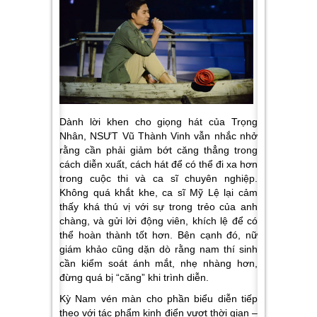
Dành lời khen cho giọng hát của Trọng
Nhân, NSƯT Vũ Thành Vinh vẫn nhắc nhở
rằng cần phải giảm bớt căng thẳng trong
cách diễn xuất, cách hát để có thể đi xa hơn
trong cuộc thi và ca sĩ chuyên nghiệp.
Không quá khắt khe, ca sĩ Mỹ Lệ lại cảm
thấy khá thú vị với sự trong trẻo của anh
chàng, và gửi lời động viên, khích lệ để có
thể hoàn thành tốt hơn. Bên cạnh đó, nữ
giám khảo cũng dặn dò rằng nam thí sinh
cần kiểm soát ánh mắt, nhẹ nhàng hơn,
đừng quá bị “căng” khi trình diễn.
Kỳ Nam
vén màn cho phần biểu diễn tiếp
theo với tác phẩm kinh điển vượt thời gian –