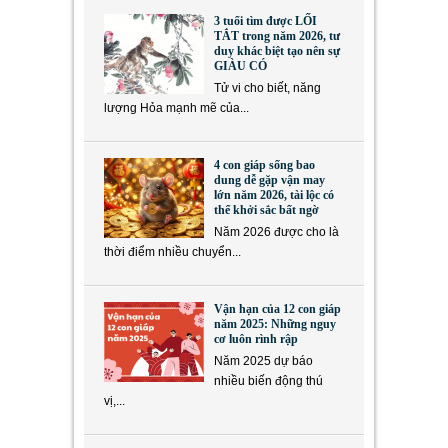
3 tuổi tìm được LỐI
TẮT trong năm 2026, tư
duy khác biệt tạo nên sự
GIÀU CÓ
Tử vi cho biết, năng
lượng Hỏa mạnh mẽ của...
4 con giáp sống bao
dung dễ gặp vận may
lớn năm 2026, tài lộc có
thể khởi sắc bất ngờ
Năm 2026 được cho là
thời điểm nhiều chuyển...
Vận hạn của 12 con giáp
năm 2025: Những nguy
cơ luôn rình rập
Năm 2025 dự báo
nhiều biến động thú
vị,...