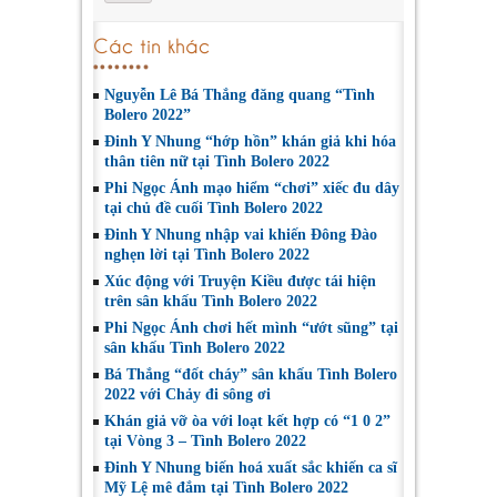
Các tin khác
Nguyễn Lê Bá Thắng đăng quang “Tình
Bolero 2022”
Đinh Y Nhung “hớp hồn” khán giả khi hóa
thân tiên nữ tại Tình Bolero 2022
Phi Ngọc Ánh mạo hiểm “chơi” xiếc đu dây
tại chủ đề cuối Tình Bolero 2022
Đinh Y Nhung nhập vai khiến Đông Đào
nghẹn lời tại Tình Bolero 2022
Xúc động với Truyện Kiều được tái hiện
trên sân khấu Tình Bolero 2022
Phi Ngọc Ánh chơi hết mình “ướt sũng” tại
sân khấu Tình Bolero 2022
Bá Thắng “đốt cháy” sân khấu Tình Bolero
2022 với Chảy đi sông ơi
Khán giả vỡ òa với loạt kết hợp có “1 0 2”
tại Vòng 3 – Tình Bolero 2022
Đinh Y Nhung biến hoá xuất sắc khiến ca sĩ
Mỹ Lệ mê đắm tại Tình Bolero 2022