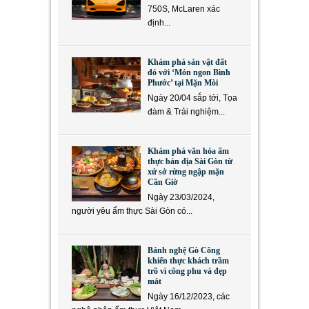
750S, McLaren xác
định...
Khám phá sản vật đất
đỏ với ‘Món ngon Bình
Phước’ tại Mặn Mòi
Ngày 20/04 sắp tới, Tọa
đàm & Trải nghiệm...
Khám phá văn hóa ẩm
thực bản địa Sài Gòn từ
xứ sở rừng ngập mặn
Cần Giờ
Ngày 23/03/2024,
người yêu ẩm thực Sài Gòn có...
Bánh nghệ Gò Công
khiến thực khách trầm
trồ vì công phu và đẹp
mắt
Ngày 16/12/2023, các