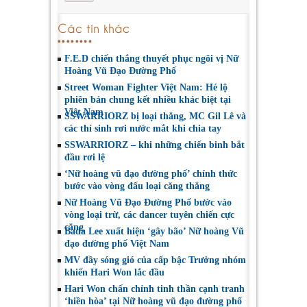
Các tin khác
F.E.D chiến thắng thuyết phục ngôi vị Nữ
Hoàng Vũ Đạo Đường Phố
Street Woman Fighter Việt Nam: Hé lộ
phiên bản chung kết nhiều khác biệt tại
Việt Nam
SSWARRIORZ bị loại thẳng, MC Gil Lê và
các thí sinh rơi nước mắt khi chia tay
SSWARRIORZ – khi những chiến binh bắt
đầu rơi lệ
‘Nữ hoàng vũ đạo đường phố’ chính thức
bước vào vòng đấu loại căng thẳng
Nữ Hoàng Vũ Đạo Đường Phố bước vào
vòng loại trừ, các dancer tuyên chiến cực
căng
Bada Lee xuất hiện ‘gây bão’ Nữ hoàng Vũ
đạo đường phố Việt Nam
MV đầy sóng gió của cấp bậc Trưởng nhóm
khiến Hari Won lắc đầu
Hari Won chấn chỉnh tinh thần cạnh tranh
‘hiền hòa’ tại Nữ hoàng vũ đạo đường phố