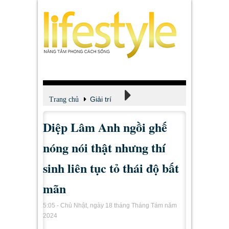
Giải trí
Trang chủ
Diệp Lâm Anh ngồi ghế
Xem - Nghe - Đọc
nóng nói thật nhưng thí
sinh liên tục tỏ thái độ bất
mãn
5:05 - Chủ Nhật, ngày 18 tháng Tháng Tám năm
2024