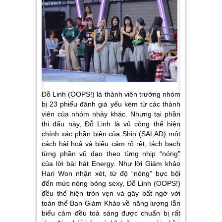
Đỗ Linh (OOPS!)
là thành viên trưởng nhóm
bị 23 phiếu đánh giá yếu kém từ các thành
viên của nhóm nhảy khác. Nhưng tại phần
thi đấu này, Đỗ Linh là vũ công thể hiện
chính xác phần biên của Shin (SALAD) một
cách hài hoà và biểu cảm rõ rệt, tách bạch
từng phần vũ đạo theo từng nhịp “nóng”
của lời bài hát Energy.
Như lời Giám khảo
Hari Won nhận xét, từ độ “nóng” bực bội
đến mức nóng bỏng sexy, Đỗ Linh (OOPS!)
đều thể hiện tròn vẹn và gây bất ngờ với
toàn thể Ban Giám Khảo về năng lượng lẫn
biểu cảm đều toả sáng được chuẩn bị rất