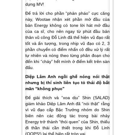
dựng MV!
Để trả lời cho phần “phản pháo” cực căng
này, Wootae nhận xét phần mở đầu của
bản Energy không có tone lời hát mở đầu
của ca sĩ, cho nên ngay từ phút đầu bản
thân vũ công Đỗ Linh đã thể hiện vũ đạo rất
tốt và ấn tượng, trong nhịp vũ đạo có 2, 3
phần chuyển có điểm nhấn cô đều xử lý rất
tự nhiên và nóng theo từng phân đoạn cho
đến khi “cháy” hết mình ở điểm kết trên sàn
đấu.
Diệp Lâm Anh ngồi ghế nóng nói thật
nhưng bị thí sinh liên tục tỏ thái độ bất
mãn “không phục”
Để giải thích và “xoa dịu” Shin (SALAD)
giám khảo Diệp Lâm Anh đã “nói thật” rằng
vì vũ đạo cấp Bậc Trưởng nhóm do Shin
biên nên các động tác trong bài nhảy
Energy trở thành “thói quen” của Shin, thiếu
đi thần thái cần thiết trong khi Đỗ Linh
(OOPS!) lại thể hiện rất tròn vai.