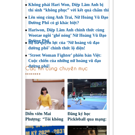
Không phải Hari Won, Diệp Lâm Anh bị
thí sinh “không phục” với kết quả chấm thi
Lên sóng cùng Anh Trai, Nữ Hoàng Vũ Đạo
Đường Phố có gì khác biệt?
Hariwon, Diệp Lâm Anh chính thức cùng
Wootae ngồi ‘ghế nóng’ Nữ Hoàng Vũ Đạo
Đường Phố
Bộ ba quyền lực của ‘Nữ hoàng vũ đạo
đường phố’ chính thức lộ diện!
‘Street Woman Fighter’ phiên bản Việt:
Cuộc chiến của những nữ hoàng vũ đạo
đường phố!
Các tin cùng chuyên mục
Diễn viên Mai
Đăng ký học
Phượng: “Tôi không
Pickleball qua mạng:
bao giờ hối hận về
Nguy cơ bị chiếm
những gì mình đã
đoạt tài sản