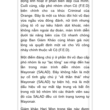
động linh hoạt ở phần biên đẹp của mình.
Cuối cùng, cấp phó nhóm chọn Cộ (F.E.D)
biên chính cho ca khúc Criminal của
Orange. Đây là một ca khúc đòi hỏi vũ đạo
vừa ngầu vừa đỏng đảnh, nữ tính nhưng
cũng tỏ rõ sự kiêu hãnh dứt khoát, nên
không nằm ngoài dự đoán, màn trình diễn
dưới tài năng biên của Cộ nhanh chóng
giúp Ban Giám Khảo cùng khán giả nức
lòng và quyết định một vé cho
Vũ công
nhảy chính thuộc về Cộ (F.E.D).
Một điểm đáng chú ý ở phần thi vũ đạo cấp
phó nhóm là sự “lạc tông” sai nhịp đến hai
lần trong màn trình diễn nhóm của
Mayonair (SALAD). Đây không hẳn là một
sự cố tình gây chú ý “về thần thái” như
Mayonair (SALAD) tự biện hộ, mà là một
dấu hiệu về sự mất tập trung và bất ổn
trong nội bộ nhóm khi các thành viên sau
đó của SALAD đều có tình trạng tương tự
Mayonair.
Giám khảo Hari Won trong tập này được