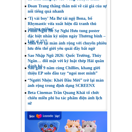
Đoan Trang thẳng thắn nói về cái giá của sự
nổi tiếng quá nhanh
‘Tị vài boy’ Ma Bư tái ngộ Bona, bố
Rhymastic vừa xuất hiện đã tranh thủ
‘quăng miếng’
Phim Nghỉ Hè Sợ Nghỉ Hưu tung poster
đặc biệt nhân kỷ niệm ngày Thương binh –
Liệt sĩ 27/7
Shin trở lại màn ảnh rộng với chuyến phiêu
lưu đến thế giới yêu quái đầy bất ngờ
Sao Nhập Ngũ 2026: Quốc Trường, Thúy
Ngân… đối mặt với kỷ luật thép Hải quân
đánh bộ
Sau gần 9 năm cùng Chillies, khang giới
thiệu EP solo đầu tay “ngoi mot minh”
“Người Nhện: Khởi Đầu Mới” trở lại màn
ảnh rộng trong định dạng SCREENX
Beta Cinemas Trần Quang Khải tổ chức
chiếu miễn phí ba tác phẩm điện ảnh lịch
sử