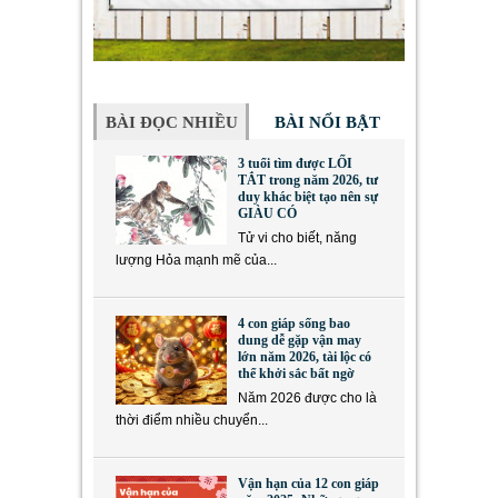
BÀI ĐỌC NHIỀU
BÀI NỔI BẬT
3 tuổi tìm được LỐI
TẮT trong năm 2026, tư
duy khác biệt tạo nên sự
GIÀU CÓ
Tử vi cho biết, năng
lượng Hỏa mạnh mẽ của...
4 con giáp sống bao
dung dễ gặp vận may
lớn năm 2026, tài lộc có
thể khởi sắc bất ngờ
Năm 2026 được cho là
thời điểm nhiều chuyển...
Vận hạn của 12 con giáp