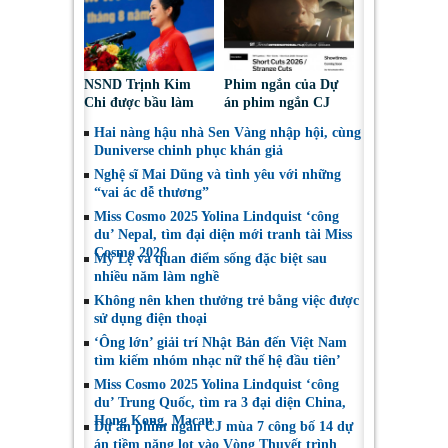
chọn”
NSND Trịnh Kim
Phim ngắn của Dự
Chi được bầu làm
án phim ngắn CJ
Phó Chủ tịch Hội
tiếp tục được đề cử
Hai nàng hậu nhà Sen Vàng nhập hội, cùng
Nghệ sĩ Sân khấu
tại LHP quốc tế
Duniverse chinh phục khán giả
Việt Nam
Toronto 2026
Nghệ sĩ Mai Dũng và tình yêu với những
“vai ác dễ thương”
Miss Cosmo 2025 Yolina Lindquist ‘công
du’ Nepal, tìm đại diện mới tranh tài Miss
Cosmo 2026
Mỹ Lệ và quan điểm sống đặc biệt sau
nhiều năm làm nghề
Không nên khen thưởng trẻ bằng việc được
sử dụng điện thoại
‘Ông lớn’ giải trí Nhật Bản đến Việt Nam
tìm kiếm nhóm nhạc nữ thế hệ đầu tiên’
Miss Cosmo 2025 Yolina Lindquist ‘công
du’ Trung Quốc, tìm ra 3 đại diện China,
Hong Kong, Macau
Dự án phim ngắn CJ mùa 7 công bố 14 dự
án tiềm năng lọt vào Vòng Thuyết trình