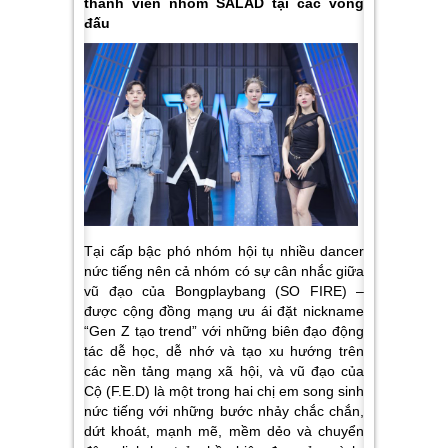
thành viên nhóm SALAD tại các vòng
đấu
Tại cấp bậc phó nhóm hội tụ nhiều dancer
nức tiếng nên cả nhóm có sự cân nhắc giữa
vũ đạo của Bongplaybang (SO FIRE) –
được cộng đồng mạng ưu ái đặt nickname
“Gen Z tạo trend” với những biên đạo động
tác dễ học, dễ nhớ và tạo xu hướng trên
các nền tảng mạng xã hội, và vũ đạo của
Cộ (F.E.D) là một trong hai chị em song sinh
nức tiếng với những bước nhảy chắc chắn,
dứt khoát, mạnh mẽ, mềm dẻo và chuyển