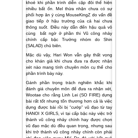
khoẻ khi phần trình diễn cặp đôi thể hiện
nhiều bất ổn. Mel thừa nhận chưa có sự
phối hợp ăn ý cùng MouseKingZ do vấn đề
giao tiếp ở hậu trường của cả hai chưa
thông suốt. Điều này dẫn đến hậu quả vô
cùng bất ngờ ở phần thi Vũ công nhảy
chính cấp bậc Trưởng nhóm do Shin
(SALAD) chủ biên.
Mặc dù vậy, Hari Won vẫn gây thất vọng
cho khán giả khi chưa đưa ra được nhận
xét nào mang tính chuyên môn cụ thể cho
phần trình bày này.
Gánh phần trọng trách nghiên khắc khi
đánh giá chuyên môn để đưa ra nhận xét,
Wootae cho rằng Linh Lei (SO FIRE) dựng
bài rất tốt nhưng tổn thương hơn cả là việc
dựng được bài rồi bị “cướp” vũ đạo từ tay
HANOI X GIRLS, vì tại cấp bậc này việc trở
thành vũ công nhảy chính hay được chọn
vũ đạo mặc dù đều quan trọng, nhưng sau
khi trở thành vũ công nhảy chính còn phải
chỉ đạo việc quay MV. Do đó với kết quả