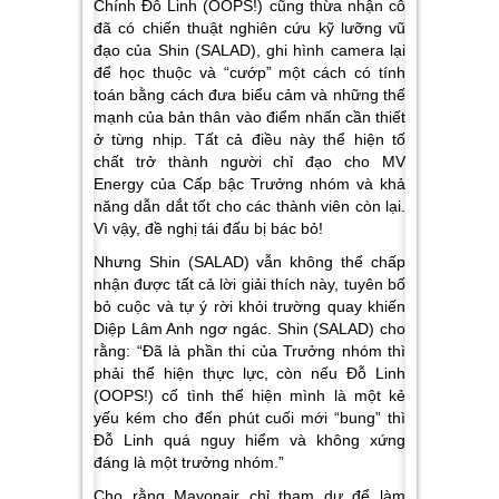
Chính Đỗ Linh (OOPS!) cũng thừa nhận cô
đã có chiến thuật nghiên cứu kỹ lưỡng vũ
đạo của Shin (SALAD), ghi hình camera lại
để học thuộc và “cướp” một cách có tính
toán bằng cách đưa biểu cảm và những thế
mạnh của bản thân vào điểm nhấn cần thiết
ở từng nhịp. Tất cả điều này thể hiện tố
chất trở thành người chỉ đạo cho MV
Energy của Cấp bậc Trưởng nhóm và khả
năng dẫn dắt tốt cho các thành viên còn lại.
Vì vậy, đề nghị tái đấu bị bác bỏ!
Nhưng Shin (SALAD) vẫn không thể chấp
nhận được tất cả lời giải thích này, tuyên bố
bỏ cuộc và tự ý rời khỏi trường quay khiến
Diệp Lâm Anh ngơ ngác.
Shin (SALAD) cho
rằng: “Đã là phần thi của Trưởng nhóm thì
phải thể hiện thực lực, còn nếu Đỗ Linh
(OOPS!) cố tình thể hiện mình là một kẻ
yếu kém cho đến phút cuối mới “bung” thì
Đỗ Linh quá nguy hiểm và không xứng
đáng là một trưởng nhóm.”
Cho rằng Mayonair chỉ tham dự để làm