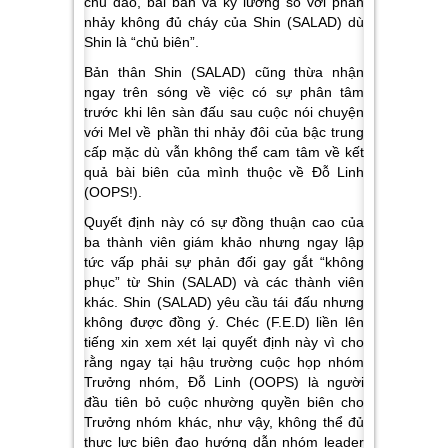
chu đáo, bài bản và kỹ lưỡng so với phần
nhảy không đủ cháy của Shin (SALAD) dù
Shin là “chủ biên”.
Bản thân Shin (SALAD) cũng thừa nhận
ngay trên sóng về việc có sự phân tâm
trước khi lên sàn đấu sau cuộc nói chuyện
với Mel về phần thi nhảy đôi của bậc trung
cấp mặc dù vẫn không thể cam tâm về kết
quả bài biên của mình thuộc về Đỗ Linh
(OOPS!).
Quyết định này có sự đồng thuận cao của
ba thành viên giám khảo
nhưng ngay lập
tức vấp phải sự phản đối gay gắt “không
phục” từ Shin (SALAD) và các thành viên
khác. Shin (SALAD) yêu cầu tái đấu nhưng
không được đồng ý. Chéc (F.E.D) liền lên
tiếng xin xem xét lại quyết định này vì cho
rằng ngay tại hậu trường cuộc họp nhóm
Trưởng nhóm, Đỗ Linh (OOPS) là người
đầu tiên bỏ cuộc nhường quyền biên cho
Trưởng nhóm khác, như vậy, không thể đủ
thực lực biên đạo hướng dẫn nhóm leader