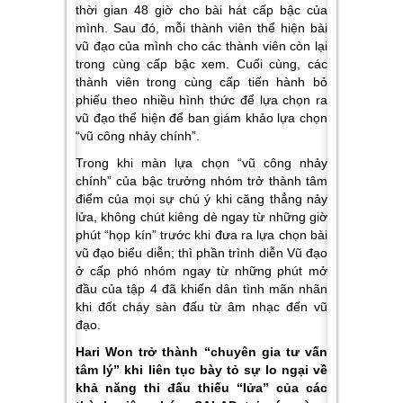
thời gian 48 giờ cho bài hát cấp bậc của
mình. Sau đó, mỗi thành viên thể hiện bài
vũ đạo của mình cho các thành viên còn lại
trong cùng cấp bậc xem. Cuối cùng, các
thành viên trong cùng cấp tiến hành bỏ
phiếu theo nhiều hình thức để lựa chọn ra
vũ đạo thể hiện để ban giám khảo lựa chọn
“vũ công nhảy chính”.
Trong khi màn lựa chọn “vũ công nhảy
chính” của bậc trưởng nhóm trở thành tâm
điểm của mọi sự chú ý khi căng thẳng nảy
lửa, không chút kiêng dè ngay từ những giờ
phút “họp kín” trước khi đưa ra lựa chọn bài
vũ đạo biểu diễn; thì phần trình diễn
Vũ đạo
ở cấp phó nhóm
ngay từ những phút mở
đầu của tập 4 đã khiến dân tình mãn nhãn
khi đốt cháy sàn đấu từ âm nhạc đến vũ
đạo.
Hari Won trở thành “chuyên gia tư vấn
tâm lý” khi liên tục bày tỏ sự lo ngại về
khả năng thi đấu thiếu “lửa” của các