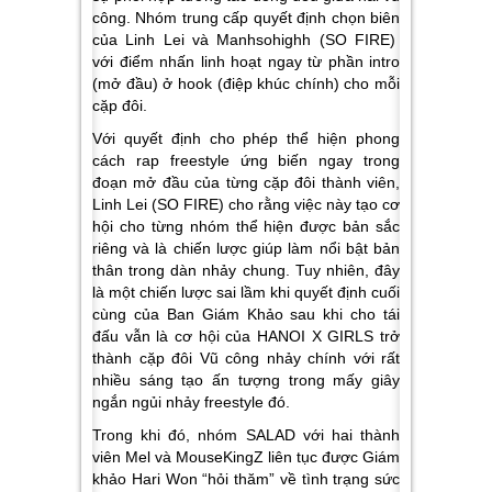
công. Nhóm trung cấp quyết định chọn biên
của Linh Lei và Manhsohighh (SO FIRE)
với điểm nhấn linh hoạt ngay từ phần intro
(mở đầu) ở hook (điệp khúc chính) cho mỗi
cặp đôi.
Với quyết định cho phép thể hiện phong
cách rap freestyle ứng biến ngay trong
đoạn mở đầu của từng cặp đôi thành viên,
Linh Lei (SO FIRE) cho rằng việc này tạo cơ
hội cho từng nhóm thể hiện được bản sắc
riêng và là chiến lược giúp làm nổi bật bản
thân trong dàn nhảy chung. Tuy nhiên, đây
là một chiến lược sai lầm khi quyết định cuối
cùng của Ban Giám Khảo sau khi cho tái
đấu vẫn là cơ hội của HANOI X GIRLS trở
thành
cặp đôi Vũ công nhảy chính
với rất
nhiều sáng tạo ấn tượng trong mấy giây
ngắn ngủi nhảy freestyle đó.
Trong khi đó, nhóm SALAD với hai thành
viên Mel và MouseKingZ liên tục được Giám
khảo Hari Won “hỏi thăm” về tình trạng sức