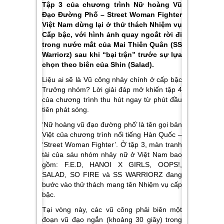
Tập 3 của chương trình Nữ hoàng Vũ
Đạo Đường Phố – Street Woman Fighter
Việt Nam dừng lại ở thử thách Nhiệm vụ
Cấp bậc, với hình ảnh quay ngoắt rời đi
trong nước mắt của Mai Thiên Quân (SS
Warriorz) sau khi “bại trận” trước sự lựa
chọn theo biên của Shin (Salad).
Liệu ai sẽ là Vũ công nhảy chính ở cấp bậc
Trưởng nhóm? Lời giải đáp mở khiến tập 4
của chương trình thu hút ngay từ phút đầu
tiên phát sóng.
‘Nữ hoàng vũ đạo đường phố’ là tên gọi bản
Việt của chương trình nổi tiếng Hàn Quốc –
‘Street Woman Fighter’. Ở tập 3, màn tranh
tài của sáu nhóm nhảy nữ ở Việt Nam bao
gồm: F.E.D, HANOI X GIRLS, OOPS!,
SALAD, SO FIRE và SS WARRIORZ đang
bước vào thử thách mang tên Nhiệm vụ cấp
bậc.
Tại vòng này,
các vũ công phải biên một
đoạn vũ đạo ngắn (khoảng 30 giây) trong