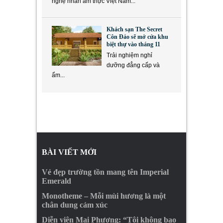
nghệ nhân ẩm thực Việt Nam...
Khách sạn The Secret
Côn Đảo sẽ mở cửa khu
biệt thự vào tháng 11
Trải nghiệm nghỉ
dưỡng đẳng cấp và
ẩm...
BÀI VIẾT MỚI
Vẻ đẹp trường tồn mang tên Imperial
Emerald
Monotheme – Mỗi mùi hương là một
chân dung cảm xúc
Diễn viên Mai Phượng: “Tôi không bao