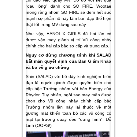
“đau lòng” dành cho SO FIRE, Wootae
mong rằng nhóm SO FIRE sẽ đem hết sức
mạnh sự phẫn nộ này làm bàn đạp thể hiện
thật tốt trong MV dựng sau này.
Như vậy,
HANOI X GIRLS
đã hai lần có
được vận may giành vị trí
Vũ công nhảy
chính cho hai cấp bậc sơ cấp và trung cấp.
Nguy cơ dừng chương trình khi SALAD
bất mãn quyết định của Ban Giám Khảo
và bỏ về giữa chừng
Shin (SALAD)
với bề dày kinh nghiệm biên
đạo là người giành được quyền biên cho
cấp bậc Trưởng nhóm với bản Energy của
Rhyder. Tuy nhiên, ngôi sao may mắn được
chọn cho Vũ công nhảy chính cấp bậc
Trưởng nhóm lần này lại thuộc về một
gương mặt khiến toàn bộ các vũ công có
mặt tại trường quay đều “đứng hình”:
Đỗ
Linh (OOPS!)