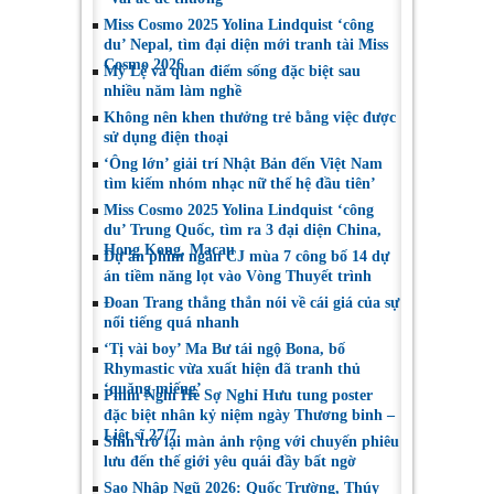
Miss Cosmo 2025 Yolina Lindquist ‘công
du’ Nepal, tìm đại diện mới tranh tài Miss
Cosmo 2026
Mỹ Lệ và quan điểm sống đặc biệt sau
nhiều năm làm nghề
Không nên khen thưởng trẻ bằng việc được
sử dụng điện thoại
‘Ông lớn’ giải trí Nhật Bản đến Việt Nam
tìm kiếm nhóm nhạc nữ thế hệ đầu tiên’
Miss Cosmo 2025 Yolina Lindquist ‘công
du’ Trung Quốc, tìm ra 3 đại diện China,
Hong Kong, Macau
Dự án phim ngắn CJ mùa 7 công bố 14 dự
án tiềm năng lọt vào Vòng Thuyết trình
Đoan Trang thẳng thắn nói về cái giá của sự
nổi tiếng quá nhanh
‘Tị vài boy’ Ma Bư tái ngộ Bona, bố
Rhymastic vừa xuất hiện đã tranh thủ
‘quăng miếng’
Phim Nghỉ Hè Sợ Nghỉ Hưu tung poster
đặc biệt nhân kỷ niệm ngày Thương binh –
Liệt sĩ 27/7
Shin trở lại màn ảnh rộng với chuyến phiêu
lưu đến thế giới yêu quái đầy bất ngờ
Sao Nhập Ngũ 2026: Quốc Trường, Thúy