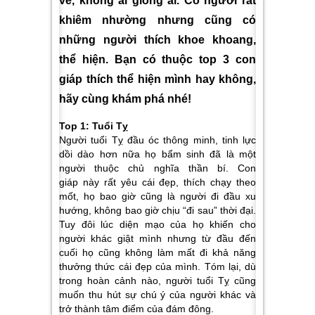
vẻ, không ai giống ai. Có người rất
khiêm nhường nhưng cũng có
những người thích khoe khoang,
thể hiện. Bạn có thuộc top 3 con
giáp thích thể hiện mình hay không,
hãy cùng khám phá nhé!
Top 1: Tuổi Tỵ
Người tuổi Tỵ đầu óc thông minh, tinh lực
dồi dào hơn nữa họ bẩm sinh đã là một
người thuộc chủ nghĩa thần bí. Con
giáp này rất yêu cái đẹp, thích chạy theo
mốt, họ bao giờ cũng là người đi đầu xu
hướng, không bao giờ chịu “đi sau” thời đại.
Tuy đôi lúc diện mạo của họ khiến cho
người khác giật mình nhưng từ đầu đến
cuối họ cũng không làm mất đi khả năng
thưởng thức cái đẹp của mình. Tóm lại, dù
trong hoàn cảnh nào, người tuổi Tỵ cũng
muốn thu hút sự chú ý của người khác và
trở thành tâm điểm của đám đông.