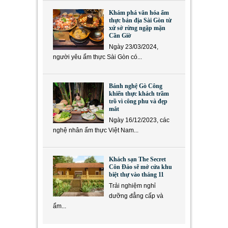
Khám phá văn hóa ẩm
thực bản địa Sài Gòn từ
xứ sở rừng ngập mặn
Cần Giờ
Ngày 23/03/2024,
người yêu ẩm thực Sài Gòn có...
Bánh nghệ Gò Công
khiến thực khách trầm
trồ vì công phu và đẹp
mắt
Ngày 16/12/2023, các
nghệ nhân ẩm thực Việt Nam...
Khách sạn The Secret
Côn Đảo sẽ mở cửa khu
biệt thự vào tháng 11
Trải nghiệm nghỉ
dưỡng đẳng cấp và
ẩm...