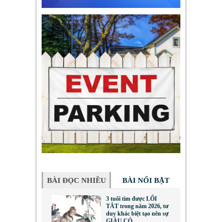
BÀI ĐỌC NHIỀU
BÀI NỔI BẬT
3 tuổi tìm được LỐI
TẮT trong năm 2026, tư
duy khác biệt tạo nên sự
GIÀU CÓ