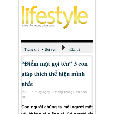
Bói vui
Trang chủ
Giải trí
“Điểm mặt gọi tên” 3 con
giáp thích thể hiện mình
nhất
3:00 - Thứ Bảy, ngày 23 tháng Tháng Năm năm
2015
Con người chúng ta mỗi người một