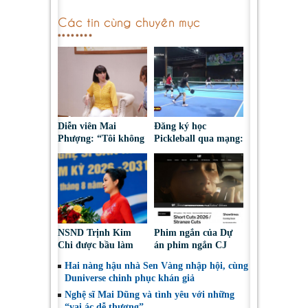
Các tin cùng chuyên mục
Diễn viên Mai
Đăng ký học
Phượng: “Tôi không
Pickleball qua mạng:
bao giờ hối hận về
Nguy cơ bị chiếm
những gì mình đã
đoạt tài sản
chọn”
NSND Trịnh Kim
Phim ngắn của Dự
Chi được bầu làm
án phim ngắn CJ
Phó Chủ tịch Hội
tiếp tục được đề cử
Hai nàng hậu nhà Sen Vàng nhập hội, cùng
Nghệ sĩ Sân khấu
tại LHP quốc tế
Duniverse chinh phục khán giả
Việt Nam
Toronto 2026
Nghệ sĩ Mai Dũng và tình yêu với những
“vai ác dễ thương”