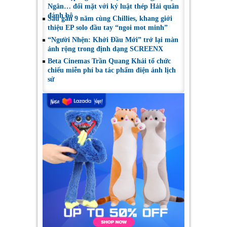
Ngân… đối mặt với kỷ luật thép Hải quân
đánh bộ
Sau gần 9 năm cùng Chillies, khang giới
thiệu EP solo đầu tay “ngoi mot minh”
“Người Nhện: Khởi Đầu Mới” trở lại màn
ảnh rộng trong định dạng SCREENX
Beta Cinemas Trần Quang Khải tổ chức
chiếu miễn phí ba tác phẩm điện ảnh lịch
sử