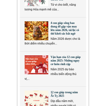
Tử vi cho biết, năng
lượng Hỏa mạnh mẽ của...
4 con giáp sống bao
dung dễ gặp vận may
lớn năm 2026, tài lộc có
thể khởi sắc bất ngờ
Năm 2026 được cho là
thời điểm nhiều chuyển...
Vận hạn của 12 con giáp
năm 2025: Những nguy
cơ luôn rình rập
Năm 2025 dự báo
nhiều biến động thú
vị,...
12 con giáp trong năm
Ất Tỵ 2025
Dịp đầu năm mới,
nhiều người Việt có