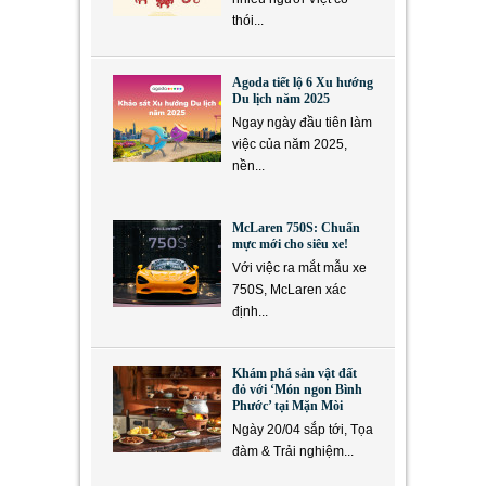
thói...
Agoda tiết lộ 6 Xu hướng
Du lịch năm 2025
Ngay ngày đầu tiên làm
việc của năm 2025,
nền...
McLaren 750S: Chuẩn
mực mới cho siêu xe!
Với việc ra mắt mẫu xe
750S, McLaren xác
định...
Khám phá sản vật đất
đỏ với ‘Món ngon Bình
Phước’ tại Mặn Mòi
Ngày 20/04 sắp tới, Tọa
đàm & Trải nghiệm...