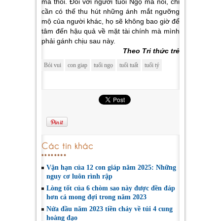
mà thôi. Đối với người tuổi Ngọ mà nói, chỉ
cần có thế thu hút những ánh mắt ngưỡng
mộ của người khác, họ sẽ không bao giờ để
tâm đến hậu quả về mặt tài chính mà mình
phải gánh chịu sau này.
Theo Tri thức trẻ
Bói vui
con giap
tuổi ngọ
tuổi tuất
tuổi tý
Các tin khác
Vận hạn của 12 con giáp năm 2025: Những
nguy cơ luôn rình rập
Lòng tốt của 6 chòm sao này được đền đáp
hơn cả mong đợi trong năm 2023
Nửa đầu năm 2023 tiền chảy về túi 4 cung
hoàng đạo