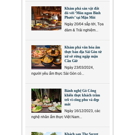
Khám phá sản vật đất
đỏ với ‘Món ngon Bình
Phước’ tại Mặn Mòi
Ngày 20/04 sắp tới, Tọa
đàm & Trải nghiệm...
Khám phá văn hóa ẩm
thực bản địa Sài Gòn từ
xứ sở rừng ngập mặn
Cần Giờ
Ngày 23/03/2024,
người yêu ẩm thực Sài Gòn có...
Bánh nghệ Gò Công
khiến thực khách trầm
trồ vì công phu và đẹp
mắt
Ngày 16/12/2023, các
nghệ nhân ẩm thực Việt Nam...
Khách sạn The Secret