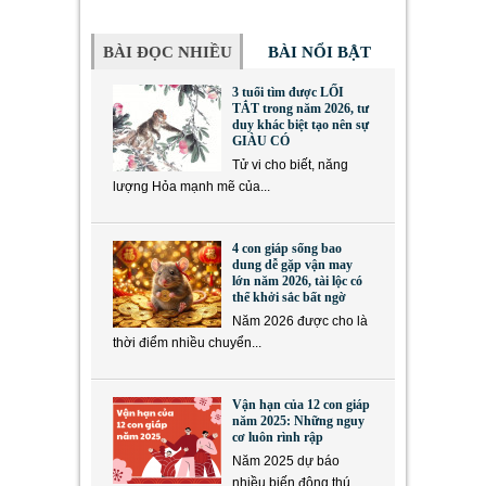
BÀI ĐỌC NHIỀU
BÀI NỔI BẬT
3 tuổi tìm được LỐI
TẮT trong năm 2026, tư
duy khác biệt tạo nên sự
GIÀU CÓ
Tử vi cho biết, năng
lượng Hỏa mạnh mẽ của...
4 con giáp sống bao
dung dễ gặp vận may
lớn năm 2026, tài lộc có
thể khởi sắc bất ngờ
Năm 2026 được cho là
thời điểm nhiều chuyển...
Vận hạn của 12 con giáp
năm 2025: Những nguy
cơ luôn rình rập
Năm 2025 dự báo
nhiều biến động thú