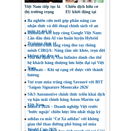
Việt Nam tiếp tục là
Chiến dịch hữu cơ
thị trường trọng
EU khởi động tại
điểm đối với nông
Việt Nam, thúc đẩy
Ba nghiên cứu mới góp phần nâng cao
sản, thực phẩm Ba
người tiêu dùng lựa
nhận thức và đối thoại chính sách về an
Lan
chọn sáng suốt
toàn xe mô tô
Runmatic kết hợp cùng Google Việt Nam:
Lần đầu đưa AI vào huấn luyện Hybrid
Training thực tế
Garmin trình làng vòng đeo tay thông
minh CIRQA: Nâng tầm sức khỏe, trọn đời
không phí duy trì
Visa tái định vị Visa Infinite dành cho thế
hệ khách hàng thượng lưu hiện đại tại Việt
Nam
Athénaïs – Khi sự rạng rỡ được viết thành
hương
Vui trọn mùa trăng cùng Savouré với BST
‘Saigon Signature Mooncake 2026′
S&S Automotive chính thức triển khai dịch
vụ hậu mãi chính hãng Aston Martin tại
Việt Nam
InnoEx 2026 – Doanh nghiệp Việt trước
‘bước ngoặt’ chiến lược lớn nhất thập kỷ
adidas ra mắt ‘Cư Xá adidas’ với không
gian thể thao đường phố bùng nổ mùa
World Cup 2026