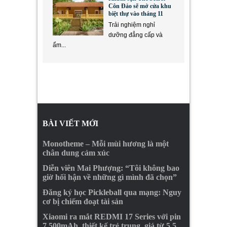
Côn Đảo sẽ mở cửa khu
biệt thự vào tháng 11
Trải nghiệm nghỉ
dưỡng đẳng cấp và
ẩm...
BÀI VIẾT MỚI
Monotheme – Mỗi mùi hương là một
chân dung cảm xúc
Diễn viên Mai Phượng: “Tôi không bao
giờ hối hận về những gì mình đã chọn”
Đăng ký học Pickleball qua mạng: Nguy
cơ bị chiếm đoạt tài sản
Xiaomi ra mắt REDMI 17 Series với pin
7.500mAh, thiết kế trẻ trung, giá từ 5,5