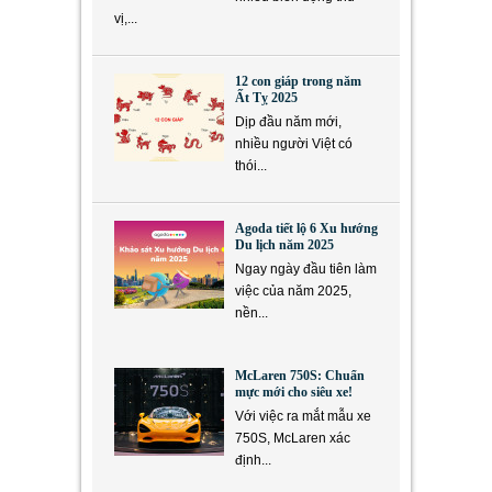
vị,...
12 con giáp trong năm
Ất Tỵ 2025
Dịp đầu năm mới,
nhiều người Việt có
thói...
Agoda tiết lộ 6 Xu hướng
Du lịch năm 2025
Ngay ngày đầu tiên làm
việc của năm 2025,
nền...
McLaren 750S: Chuẩn
mực mới cho siêu xe!
Với việc ra mắt mẫu xe
750S, McLaren xác
định...