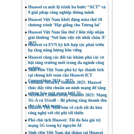
Huawei ra mắt lộ trình ba bước “ACT” và
9 giải pháp công nghiệp thông minh
Huawei Việt Nam khởi động mùa thứ 10
chương trình ‘Hạt giống cho Tương lai’
Huawei Việt Nam lần thứ 2 liên tiếp nhận
giải thưởng ‘Nơi làm việc tốt nhất châu Á’
2025
Huawei và EVN ký kết hợp tác phát triển
hạ tầng năng lượng bền vững
Huawei cùng các đối tác khám phá các cơ
hội tăng trưởng mới trong đa ngành công
nghiệp
Sinh viên Việt Nam phá kỷ lục thành tích
tại chung kết toàn cầu Huawei ICT
Competition 2024 – 2025
Vietnam Security Summit 2025: Huawei
thúc đẩy tiêu chuẩn an ninh mạng để tăng
cường bảo mật mạng lưới 5G
NextGen Connectivity Summit 2025: Mạng
5G-A và 5GtoB – Bệ phóng tăng doanh thu
cho các nhà mạng
Huawei Việt Nam bàn về cách tối đa hóa
công nghệ với chi phí tối thiểu
Phó chủ tịch Huawei: Tối đa hóa giá trị
mạng 5G trong kỷ nguyên AI
Sinh viên Việt Nam đại thắng tại Huawei