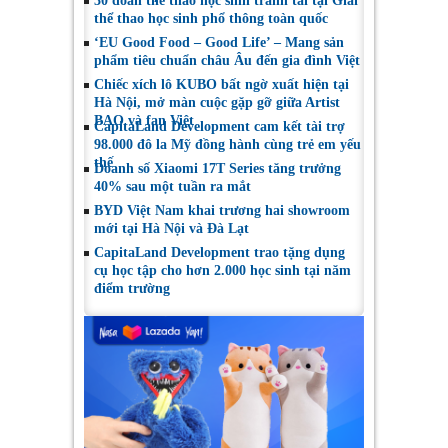
30 đoàn thể thao học sinh tranh tài tại Giải
thể thao học sinh phổ thông toàn quốc
‘EU Good Food – Good Life’ – Mang sản
phẩm tiêu chuẩn châu Âu đến gia đình Việt
Chiếc xích lô KUBO bất ngờ xuất hiện tại
Hà Nội, mở màn cuộc gặp gỡ giữa Artist
BAO và fan Việt
CapitaLand Development cam kết tài trợ
98.000 đô la Mỹ đồng hành cùng trẻ em yếu
thế
Doanh số Xiaomi 17T Series tăng trưởng
40% sau một tuần ra mắt
BYD Việt Nam khai trương hai showroom
mới tại Hà Nội và Đà Lạt
CapitaLand Development trao tặng dụng
cụ học tập cho hơn 2.000 học sinh tại năm
điểm trường