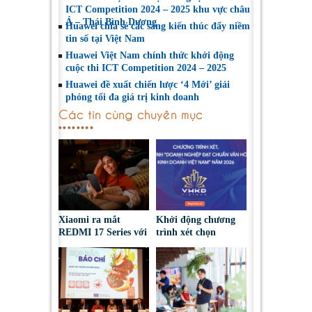
ICT Competition 2024 – 2025 khu vực châu
Á – Thái Bình Dương
Huawei chia sẻ các sáng kiến thúc đẩy niềm
tin số tại Việt Nam
Huawei Việt Nam chính thức khởi động
cuộc thi ICT Competition 2024 – 2025
Huawei đề xuất chiến lược ‘4 Mới’ giải
phóng tối đa giá trị kinh doanh
Các tin cùng chuyên mục
Xiaomi ra mắt
Khởi động chương
REDMI 17 Series với
trình xét chọn
pin 7.500mAh, thiết
‘Doanh nghiệp đạt
kế trẻ trung, giá từ
chuẩn Văn hóa Kinh
5,5 triệu đồng
doanh Việt Nam’
năm 2026