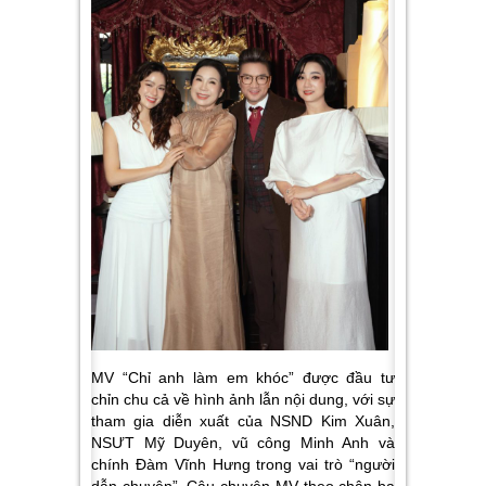
MV “Chỉ anh làm em khóc” được đầu tư
chỉn chu cả về hình ảnh lẫn nội dung, với sự
tham gia diễn xuất của NSND Kim Xuân,
NSƯT Mỹ Duyên, vũ công Minh Anh và
chính Đàm Vĩnh Hưng trong vai trò “người
dẫn chuyện”. Câu chuyện MV theo chân ba