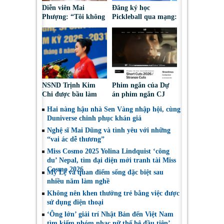
Diễn viên Mai
Đăng ký học
Phượng: “Tôi không
Pickleball qua mạng:
bao giờ hối hận về
Nguy cơ bị chiếm
những gì mình đã
đoạt tài sản
chọn”
NSND Trịnh Kim
Phim ngắn của Dự
Chi được bầu làm
án phim ngắn CJ
Phó Chủ tịch Hội
tiếp tục được đề cử
Hai nàng hậu nhà Sen Vàng nhập hội, cùng
Nghệ sĩ Sân khấu
tại LHP quốc tế
Duniverse chinh phục khán giả
Việt Nam
Toronto 2026
Nghệ sĩ Mai Dũng và tình yêu với những
“vai ác dễ thương”
Miss Cosmo 2025 Yolina Lindquist ‘công
du’ Nepal, tìm đại diện mới tranh tài Miss
Cosmo 2026
Mỹ Lệ và quan điểm sống đặc biệt sau
nhiều năm làm nghề
Không nên khen thưởng trẻ bằng việc được
sử dụng điện thoại
‘Ông lớn’ giải trí Nhật Bản đến Việt Nam
tìm kiếm nhóm nhạc nữ thế hệ đầu tiên’