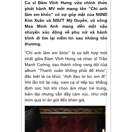
Ca sĩ Đàm Vĩnh Hưng vừa chính thức
phát hành MV mới mang tên “Chỉ anh
làm em khóc” có sự góp mặt của NSND
Kim Xuân và NSƯT Mỹ Duyên, vũ công
Mea Minh Anh mang đến một câu
chuyện xúc động về phụ nữ và hành
trình đi tìm lại niềm tin sau những tổn
thương.
“Chỉ anh làm em khóc”
là sự kết hợp mới
nhất giữa Đàm Vĩnh Hưng và nhạc sĩ Trần
Mạnh Cường, sau thành công vang dội của
album
“Thanh xuân không phải để khóc”
,
đặc biệt là ca khúc
“Anh đau từ lúc em đi”
.
Với lần trở lại này, nam ca sĩ tiếp tục khẳng
định sức hút khi chọn âm nhạc trẻ trung,
hiện đại nhưng vẫn đầy cảm xúc, như một
món quà tri ân gửi đến khán giả.