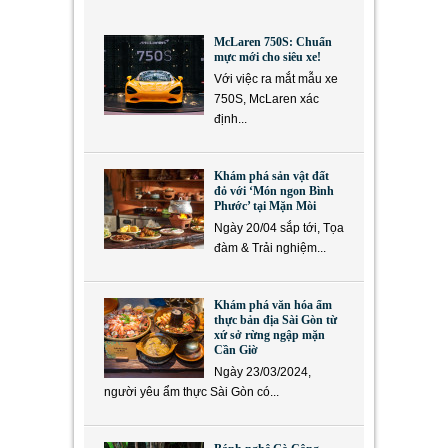
McLaren 750S: Chuẩn
mực mới cho siêu xe!
Với việc ra mắt mẫu xe
750S, McLaren xác
định...
Khám phá sản vật đất
đỏ với ‘Món ngon Bình
Phước’ tại Mặn Mòi
Ngày 20/04 sắp tới, Tọa
đàm & Trải nghiệm...
Khám phá văn hóa ẩm
thực bản địa Sài Gòn từ
xứ sở rừng ngập mặn
Cần Giờ
Ngày 23/03/2024,
người yêu ẩm thực Sài Gòn có...