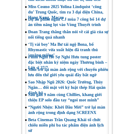
Miss Cosmo 2025 Yolina Lindquist ‘công
du’ Trung Quốc, tìm ra 3 đại diện China,
Hong Kong, Macau
Dự án phim ngắn CJ mùa 7 công bố 14 dự
án tiềm năng lọt vào Vòng Thuyết trình
Đoan Trang thẳng thắn nói về cái giá của sự
nổi tiếng quá nhanh
‘Tị vài boy’ Ma Bư tái ngộ Bona, bố
Rhymastic vừa xuất hiện đã tranh thủ
‘quăng miếng’
Phim Nghỉ Hè Sợ Nghỉ Hưu tung poster
đặc biệt nhân kỷ niệm ngày Thương binh –
Liệt sĩ 27/7
Shin trở lại màn ảnh rộng với chuyến phiêu
lưu đến thế giới yêu quái đầy bất ngờ
Sao Nhập Ngũ 2026: Quốc Trường, Thúy
Ngân… đối mặt với kỷ luật thép Hải quân
đánh bộ
Sau gần 9 năm cùng Chillies, khang giới
thiệu EP solo đầu tay “ngoi mot minh”
“Người Nhện: Khởi Đầu Mới” trở lại màn
ảnh rộng trong định dạng SCREENX
Beta Cinemas Trần Quang Khải tổ chức
chiếu miễn phí ba tác phẩm điện ảnh lịch
sử