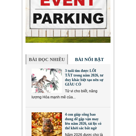
BÀI ĐỌC NHIỀU
BÀI NỔI BẬT
3 tuổi tìm được LỐI
TẮT trong năm 2026, tư
duy khác biệt tạo nên sự
GIÀU CÓ
Tử vi cho biết, năng
lượng Hỏa mạnh mẽ của...
4 con giáp sống bao
dung dễ gặp vận may
lớn năm 2026, tài lộc có
thể khởi sắc bất ngờ
Năm 2026 được cho là