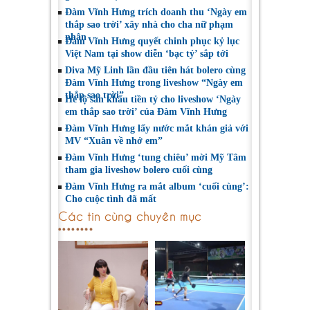
Đàm Vĩnh Hưng trích doanh thu ‘Ngày em
thắp sao trời’ xây nhà cho cha nữ phạm
nhân
Đàm Vĩnh Hưng quyết chinh phục kỷ lục
Việt Nam tại show diễn ‘bạc tỷ’ sắp tới
Diva Mỹ Linh lần đầu tiên hát bolero cùng
Đàm Vĩnh Hưng trong liveshow “Ngày em
thắp sao trời”
Hé lộ sân khấu tiền tỷ cho liveshow ‘Ngày
em thắp sao trời’ của Đàm Vĩnh Hưng
Đàm Vĩnh Hưng lấy nước mắt khán giả với
MV “Xuân về nhớ em”
Đàm Vĩnh Hưng ‘tung chiêu’ mời Mỹ Tâm
tham gia liveshow bolero cuối cùng
Đàm Vĩnh Hưng ra mắt album ‘cuối cùng’:
Cho cuộc tình đã mất
Các tin cùng chuyên mục