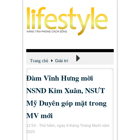
Giải trí
Trang chủ
Đàm Vĩnh Hưng mời
Xem - Nghe - Đọc
NSND Kim Xuân, NSƯT
Mỹ Duyên góp mặt trong
MV mới
12:54 - Thứ Năm, ngày 9 tháng Tháng Mười năm
2025