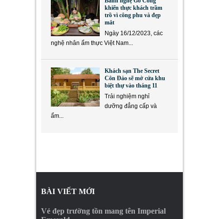
Bánh nghệ Gò Công
khiến thực khách trầm
trồ vì công phu và đẹp
mắt
Ngày 16/12/2023, các
nghệ nhân ẩm thực Việt Nam...
Khách sạn The Secret
Côn Đảo sẽ mở cửa khu
biệt thự vào tháng 11
Trải nghiệm nghỉ
dưỡng đẳng cấp và
ẩm...
BÀI VIẾT MỚI
Vẻ đẹp trường tồn mang tên Imperial