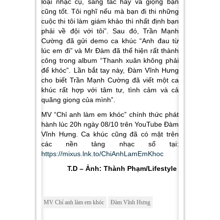
loại nhạc cụ, sáng tác hay và giọng bạn
cũng tốt. Tôi nghĩ nếu mà bạn đi thi những
cuộc thi tôi làm giám khảo thì nhất định bạn
phải về đội với tôi”
. Sau đó, Trần Mạnh
Cường đã gửi demo ca khúc “Anh đau từ
lúc em đi” và Mr Đàm đã thể hiện rất thành
công trong album “Thanh xuân không phải
để khóc”. Lần bắt tay này, Đàm Vĩnh Hưng
cho biết Trần Mạnh Cường đã viết một ca
khúc rất hợp với tâm tư, tình cảm và cả
quãng giọng của mình”.
MV
“Chỉ anh làm em khóc”
chính thức phát
hành lúc
20h ngày 08/10
trên YouTube Đàm
Vĩnh Hưng. Ca khúc cũng đã có mặt trên
các nền tảng nhạc số tại:
https://mixus.lnk.to/ChiAnhLamEmKhoc
T.D – Ảnh: Thành Phạm/Lifestyle
MV Chỉ anh làm em khóc
Đàm Vĩnh Hưng