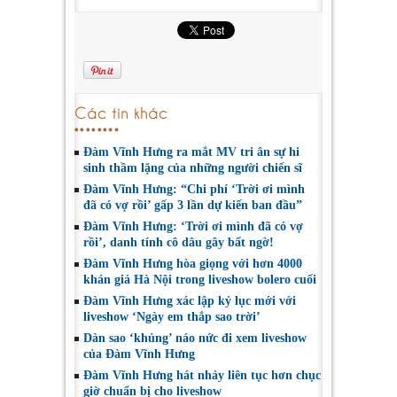
Các tin khác
Đàm Vĩnh Hưng ra mắt MV tri ân sự hi
sinh thầm lặng của những người chiến sĩ
Đàm Vĩnh Hưng: “Chi phí ‘Trời ơi mình
đã có vợ rồi’ gấp 3 lần dự kiến ban đầu”
Đàm Vĩnh Hưng: ‘Trời ơi mình đã có vợ
rồi’, danh tính cô dâu gây bất ngờ!
Đàm Vĩnh Hưng hòa giọng với hơn 4000
khán giả Hà Nội trong liveshow bolero cuối
Đàm Vĩnh Hưng xác lập kỷ lục mới với
liveshow ‘Ngày em thắp sao trời’
Dàn sao ‘khủng’ náo nức đi xem liveshow
của Đàm Vĩnh Hưng
Đàm Vĩnh Hưng hát nhảy liên tục hơn chục
giờ chuẩn bị cho liveshow