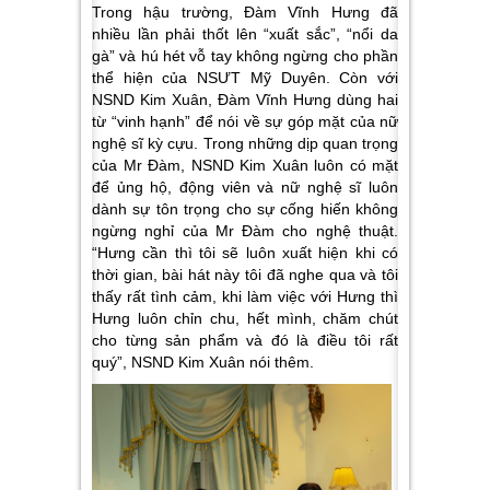
Trong hậu trường, Đàm Vĩnh Hưng đã
nhiều lần phải thốt lên “xuất sắc”, “nổi da
gà” và hú hét vỗ tay không ngừng cho phần
thể hiện của NSƯT Mỹ Duyên. Còn với
NSND Kim Xuân, Đàm Vĩnh Hưng dùng hai
từ “vinh hạnh” để nói về sự góp mặt của nữ
nghệ sĩ kỳ cựu. Trong những dịp quan trọng
của Mr Đàm, NSND Kim Xuân luôn có mặt
để ủng hộ, động viên và nữ nghệ sĩ luôn
dành sự tôn trọng cho sự cống hiến không
ngừng nghỉ của Mr Đàm cho nghệ thuật.
“Hưng cần thì tôi sẽ luôn xuất hiện khi có
thời gian, bài hát này tôi đã nghe qua và tôi
thấy rất tình cảm, khi làm việc với Hưng thì
Hưng luôn chỉn chu, hết mình, chăm chút
cho từng sản phẩm và đó là điều tôi rất
quý”
, NSND Kim Xuân nói thêm.