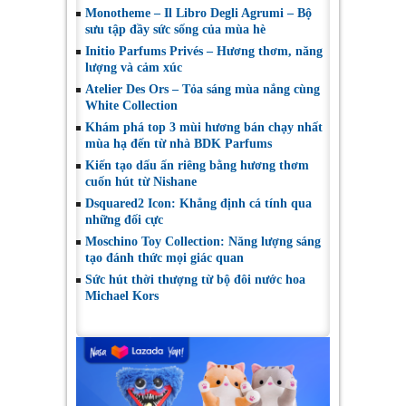
Monotheme – Il Libro Degli Agrumi – Bộ
sưu tập đầy sức sống của mùa hè
Initio Parfums Privés – Hương thơm, năng
lượng và cảm xúc
Atelier Des Ors – Tỏa sáng mùa nắng cùng
White Collection
Khám phá top 3 mùi hương bán chạy nhất
mùa hạ đến từ nhà BDK Parfums
Kiến tạo dấu ấn riêng bằng hương thơm
cuốn hút từ Nishane
Dsquared2 Icon: Khẳng định cá tính qua
những đối cực
Moschino Toy Collection: Năng lượng sáng
tạo đánh thức mọi giác quan
Sức hút thời thượng từ bộ đôi nước hoa
Michael Kors