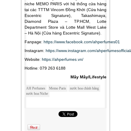
niche MEMO PARIS với hệ thống cửa hàng
tại các TTTM Vincom Đồng Khởi (Cửa hàng
Escentric Signature), Takashimaya,
Diamond Plaza – TP.HCM, Lotte
Department Store và Lotte Mall West Lake
– Hà Nội (Cửa hàng Escentric Signature).
Fanpage:
https://www.facebook.com/ahperfumes01
Instagram:
https://www.instagram.com/ahperfumesofficial
Website:
https://ahperfumes.vn/
Hotline: 079 263 6188
Mây Mây/Lifestyle
AH Perfumes
Memo Paris
nước hoa chính hãng
nước hoa Niche