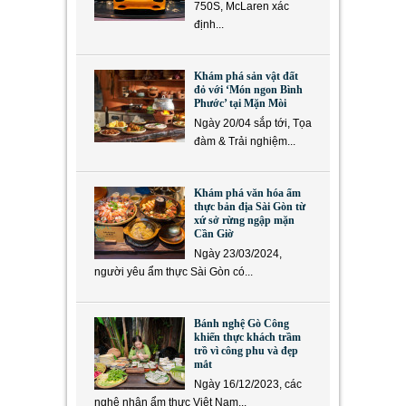
750S, McLaren xác
định...
Khám phá sản vật đất
đỏ với ‘Món ngon Bình
Phước’ tại Mặn Mòi
Ngày 20/04 sắp tới, Tọa
đàm & Trải nghiệm...
Khám phá văn hóa ẩm
thực bản địa Sài Gòn từ
xứ sở rừng ngập mặn
Cần Giờ
Ngày 23/03/2024,
người yêu ẩm thực Sài Gòn có...
Bánh nghệ Gò Công
khiến thực khách trầm
trồ vì công phu và đẹp
mắt
Ngày 16/12/2023, các
nghệ nhân ẩm thực Việt Nam...