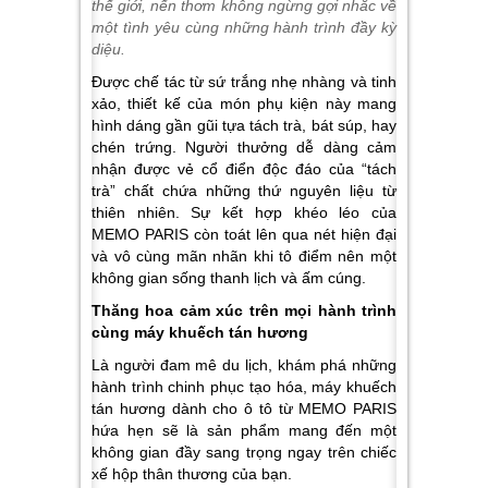
thế giới, nến thơm không ngừng gợi nhắc về
một tình yêu cùng những hành trình đầy kỳ
diệu.
Được chế tác từ sứ trắng nhẹ nhàng và tinh
xảo, thiết kế của món phụ kiện này mang
hình dáng gần gũi tựa tách trà, bát súp, hay
chén trứng. Người thưởng dễ dàng cảm
nhận được vẻ cổ điển độc đáo của “tách
trà” chất chứa những thứ nguyên liệu từ
thiên nhiên. Sự kết hợp khéo léo của
MEMO PARIS còn toát lên qua nét hiện đại
và vô cùng mãn nhãn khi tô điểm nên một
không gian sống thanh lịch và ấm cúng.
Thăng hoa cảm xúc trên mọi hành trình
cùng máy khuếch tán hương
Là người đam mê du lịch, khám phá những
hành trình chinh phục tạo hóa, máy khuếch
tán hương dành cho ô tô từ MEMO PARIS
hứa hẹn sẽ là sản phẩm mang đến một
không gian đầy sang trọng ngay trên chiếc
xế hộp thân thương của bạn.