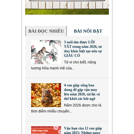
BÀI ĐỌC NHIỀU
BÀI NỔI BẬT
3 tuổi tìm được LỐI
TẮT trong năm 2026, tư
duy khác biệt tạo nên sự
GIÀU CÓ
Tử vi cho biết, năng
lượng Hỏa mạnh mẽ của...
4 con giáp sống bao
dung dễ gặp vận may
lớn năm 2026, tài lộc có
thể khởi sắc bất ngờ
Năm 2026 được cho là
thời điểm nhiều chuyển...
Vận hạn của 12 con giáp
năm 2025: Những nguy