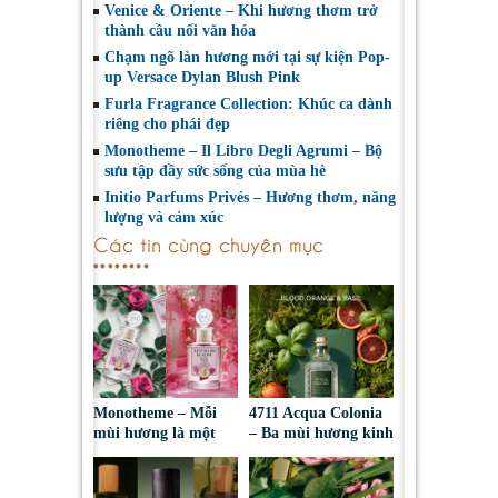
Venice & Oriente – Khi hương thơm trở
thành cầu nối văn hóa
Chạm ngõ làn hương mới tại sự kiện Pop-
up Versace Dylan Blush Pink
Furla Fragrance Collection: Khúc ca dành
riêng cho phái đẹp
Monotheme – Il Libro Degli Agrumi – Bộ
sưu tập đầy sức sống của mùa hè
Initio Parfums Privés – Hương thơm, năng
lượng và cảm xúc
Các tin cùng chuyên mục
Monotheme – Mỗi
4711 Acqua Colonia
mùi hương là một
– Ba mùi hương kinh
chân dung cảm xúc
điển cho những ngày
nắng ấm