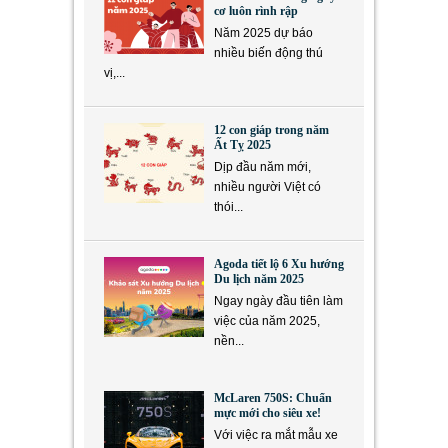
cơ luôn rình rập
Năm 2025 dự báo
nhiều biến động thú
vị,...
12 con giáp trong năm
Ất Tỵ 2025
Dịp đầu năm mới,
nhiều người Việt có
thói...
Agoda tiết lộ 6 Xu hướng
Du lịch năm 2025
Ngay ngày đầu tiên làm
việc của năm 2025,
nền...
McLaren 750S: Chuẩn
mực mới cho siêu xe!
Với việc ra mắt mẫu xe