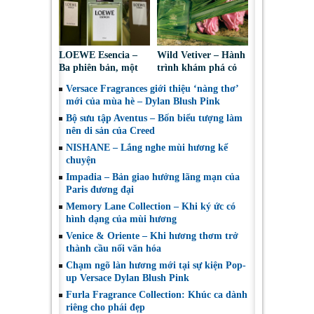
LOEWE Esencia –
Wild Vetiver – Hành
Ba phiên bản, một
trình khám phá cỏ
bản sắc nam tính
hương bài dưới góc
Versace Fragrances giới thiệu ‘nàng thơ’
vượt thời gian
nhìn của Creed
mới của mùa hè – Dylan Blush Pink
Bộ sưu tập Aventus – Bốn biểu tượng làm
nên di sản của Creed
NISHANE – Lắng nghe mùi hương kể
chuyện
Impadia – Bản giao hưởng lãng mạn của
Paris đương đại
Memory Lane Collection – Khi ký ức có
hình dạng của mùi hương
Venice & Oriente – Khi hương thơm trở
thành cầu nối văn hóa
Chạm ngõ làn hương mới tại sự kiện Pop-
up Versace Dylan Blush Pink
Furla Fragrance Collection: Khúc ca dành
riêng cho phái đẹp