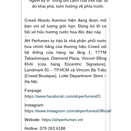
“người kỵ sĩ” trong bối cảnh của thời đại: tự
do khai phá, luôn hướng về phía trước
Creed Absolu Aventus hiện đang được mở
bán với số lượng giới hạn. Đừng bỏ lỡ cơ
hội sở hữu hương nước hoa độc đáo này.
AH Perfumes tự hào là nhà phân phối nước
hoa chính hãng của thương hiệu Creed với
hệ thống cửa hàng tại tầng 1, TTTM
Takashimaya, Diamond Plaza, Vincom Đồng
Khởi (cửa hàng Escentric Signature),
Landmark 81 – TP.HCM và Vincom Bà Triệu
(Creed Boutique), Lotte Department Store –
Hà Nội.
Fanpage:
https://www.facebook.com/ahperfumes01
Instagram:
https://www.instagram.com/ahperfumesOfficial/
Website:
https://ahperfumes.vn/
Hotline: 079 263 6188