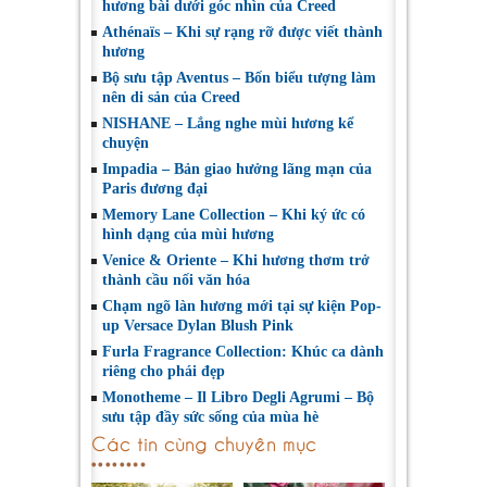
hương bài dưới góc nhìn của Creed
Athénaïs – Khi sự rạng rỡ được viết thành
hương
Bộ sưu tập Aventus – Bốn biểu tượng làm
nên di sản của Creed
NISHANE – Lắng nghe mùi hương kể
chuyện
Impadia – Bản giao hưởng lãng mạn của
Paris đương đại
Memory Lane Collection – Khi ký ức có
hình dạng của mùi hương
Venice & Oriente – Khi hương thơm trở
thành cầu nối văn hóa
Chạm ngõ làn hương mới tại sự kiện Pop-
up Versace Dylan Blush Pink
Furla Fragrance Collection: Khúc ca dành
riêng cho phái đẹp
Monotheme – Il Libro Degli Agrumi – Bộ
sưu tập đầy sức sống của mùa hè
Các tin cùng chuyên mục