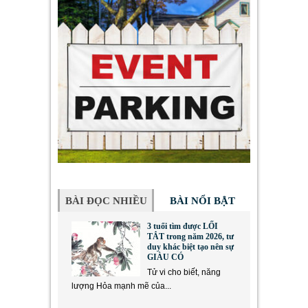
BÀI ĐỌC NHIỀU
BÀI NỔI BẬT
3 tuổi tìm được LỐI
TẮT trong năm 2026, tư
duy khác biệt tạo nên sự
GIÀU CÓ
Tử vi cho biết, năng
lượng Hỏa mạnh mẽ của...