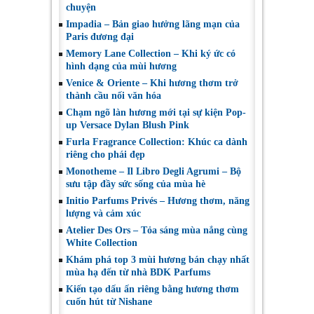
chuyện
Impadia – Bản giao hưởng lãng mạn của
Paris đương đại
Memory Lane Collection – Khi ký ức có
hình dạng của mùi hương
Venice & Oriente – Khi hương thơm trở
thành cầu nối văn hóa
Chạm ngõ làn hương mới tại sự kiện Pop-
up Versace Dylan Blush Pink
Furla Fragrance Collection: Khúc ca dành
riêng cho phái đẹp
Monotheme – Il Libro Degli Agrumi – Bộ
sưu tập đầy sức sống của mùa hè
Initio Parfums Privés – Hương thơm, năng
lượng và cảm xúc
Atelier Des Ors – Tỏa sáng mùa nắng cùng
White Collection
Khám phá top 3 mùi hương bán chạy nhất
mùa hạ đến từ nhà BDK Parfums
Kiến tạo dấu ấn riêng bằng hương thơm
cuốn hút từ Nishane