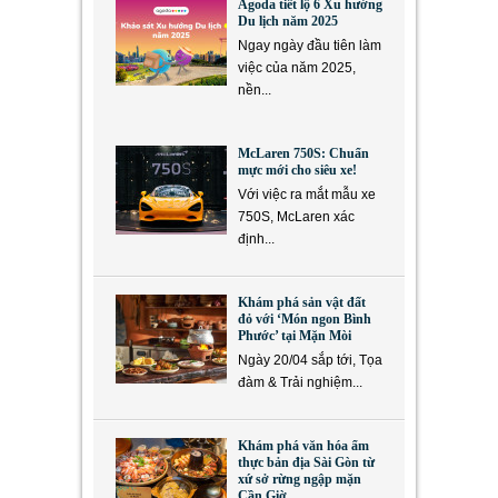
Agoda tiết lộ 6 Xu hướng
Du lịch năm 2025
Ngay ngày đầu tiên làm
việc của năm 2025,
nền...
McLaren 750S: Chuẩn
mực mới cho siêu xe!
Với việc ra mắt mẫu xe
750S, McLaren xác
định...
Khám phá sản vật đất
đỏ với ‘Món ngon Bình
Phước’ tại Mặn Mòi
Ngày 20/04 sắp tới, Tọa
đàm & Trải nghiệm...
Khám phá văn hóa ẩm
thực bản địa Sài Gòn từ
xứ sở rừng ngập mặn
Cần Giờ