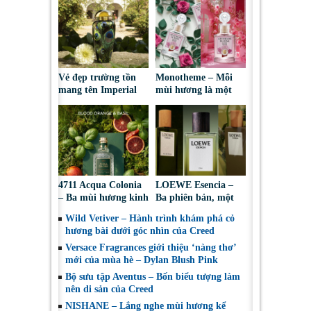
Vẻ đẹp trường tồn
Monotheme – Mỗi
mang tên Imperial
mùi hương là một
Emerald
chân dung cảm xúc
4711 Acqua Colonia
LOEWE Esencia –
– Ba mùi hương kinh
Ba phiên bản, một
điển cho những ngày
bản sắc nam tính
Wild Vetiver – Hành trình khám phá cỏ
nắng ấm
vượt thời gian
hương bài dưới góc nhìn của Creed
Versace Fragrances giới thiệu ‘nàng thơ’
mới của mùa hè – Dylan Blush Pink
Bộ sưu tập Aventus – Bốn biểu tượng làm
nên di sản của Creed
NISHANE – Lắng nghe mùi hương kể