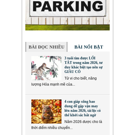
BÀI ĐỌC NHIỀU
BÀI NỔI BẬT
3 tuổi tìm được LỐI
TẮT trong năm 2026, tư
duy khác biệt tạo nên sự
GIÀU CÓ
Tử vi cho biết, năng
lượng Hỏa mạnh mẽ của...
4 con giáp sống bao
dung dễ gặp vận may
lớn năm 2026, tài lộc có
thể khởi sắc bất ngờ
Năm 2026 được cho là
thời điểm nhiều chuyển...