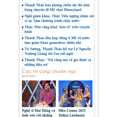
Thanh Thảo hào phóng chiêu dụ thí sinh
bằng chuyến đi Mỹ chơi Disneyland
Ngồi giám khảo, Thủy Tiên ngừng nhận xét
vì sợ ‘làm chương trình chảy nước’
Thủy Tiên công khai ‘kén rể’ trên truyền
hình
Thanh Thảo đền hợp đồng ở Mỹ về nước
làm giám khảo gameshow thiếu nhi
Tú Sương, Thanh Thảo hỗ trợ Lê Nguyễn
Trường Giang thi Sao nối ngôi
Thanh Thảo: ‘Tôi cũng mơ về gia đình và
những đứa trẻ’
Các tin cùng chuyên mục
Nghệ sĩ Mai Dũng và
Miss Cosmo 2025
tình yêu với những
Yolina Lindquist