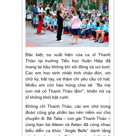
Đặc biệt, sự xuất hiện của ca sĩ Thanh
Thảo tại trường Tiểu học Xuân Hiệp đã
mang lại bầu không khí sôi động và vui tươi.
Các em học sinh nhiệt tình chào đón, xin
chữ ký, bắt tay, và thậm chí yêu cầu cô hát.
Nhiều em còn hào hứng chia sẻ: “Ba mẹ
con mê cô Thanh Thảo lắm!”, khiến nữ ca
sĩ không khỏi bật cười.
Không chỉ Thanh Thảo, các em nhỏ trong
đoàn cũng góp phần tạo nên niềm vui cho
chuyến đi. Bé Talia – con gái Thanh Thảo –
cùng bạn bè Aileen và Aidan đã cùng nhau
biểu diễn ca khúc “Jingle Bells” dành tặng