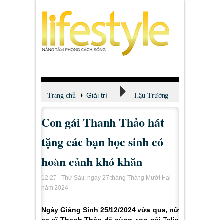
Giải trí
Trang chủ
Hậu Trường
Con gái Thanh Thảo hát
tặng các bạn học sinh có
hoàn cảnh khó khăn
12:27 - Thứ Sáu, ngày 27 tháng Tháng Mười Hai
năm 2024
Ngày Giáng Sinh 25/12/2024 vừa qua, nữ
ca sĩ Thanh Thảo đã cùng con gái Talia