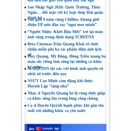
lưu đến thế giới yêu quái đầy bất ngờ
Sao Nhập Ngũ 2026: Quốc Trường, Thúy
Ngân… đối mặt với kỷ luật thép Hải quân
đánh bộ
Sau gần 9 năm cùng Chillies, khang giới
thiệu EP solo đầu tay “ngoi mot minh”
“Người Nhện: Khởi Đầu Mới” trở lại màn
ảnh rộng trong định dạng SCREENX
Beta Cinemas Trần Quang Khải tổ chức
chiếu miễn phí ba tác phẩm điện ảnh lịch
sử
Huy Quang, Mỹ Đăng, Đông Triều mang ba
màu sắc riêng làm sống lại những ca khúc
kỷ niệm
MAIQUINN lột xác với hình ảnh quyến rũ
nhất từ trước đến nay
NSƯT Cao Minh cảm động khi được
Huỳnh Lập “tặng nhà”
Nhạc sĩ Nguyễn Quang hé lộ công thức giúp
ca khúc sống lâu trong lòng công chúng
Ca sĩ Duyên Quỳnh hạnh phúc khi gắn tên
tuổi với những khúc ca yêu nước