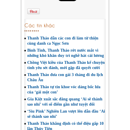
Các tin khác
Thanh Thảo dẫn các con đi làm từ thiện
cùng danh ca Ngọc Sơn
Bình Tinh, Thanh Thảo rớt nước mắt vì
những khó khăn duy trì nghề hát cải lương
Chồng Việt kiều của Thanh Thảo kể chuyện
tình yêu sét đánh, mới gặp đã quyết cưới
Thanh Thảo đưa con gái 3 tháng đi du lịch
Châu Âu
Thanh Thảo tự tin khoe vóc dáng bốc lửa
của ‘gái một con’
Gia Kiệt xuất sắc đăng quang ‘Ai sẽ thành
sao nhí’ với số điểm gần như tuyệt đối
‘Siu Pink’ Nghiên Lan vượt lên dẫn đầu ‘Ai
sẽ thành sao nhí’
Thanh Thảo khẳng định có thể điệu gấp 10
lần Thủy Tiên