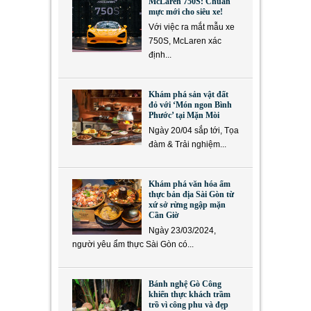
McLaren 750S: Chuẩn
mực mới cho siêu xe!
Với việc ra mắt mẫu xe
750S, McLaren xác
định...
Khám phá sản vật đất
đỏ với ‘Món ngon Bình
Phước’ tại Mặn Mòi
Ngày 20/04 sắp tới, Tọa
đàm & Trải nghiệm...
Khám phá văn hóa ẩm
thực bản địa Sài Gòn từ
xứ sở rừng ngập mặn
Cần Giờ
Ngày 23/03/2024,
người yêu ẩm thực Sài Gòn có...
Bánh nghệ Gò Công
khiến thực khách trầm
trồ vì công phu và đẹp