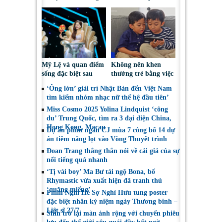
“vai ác dễ thương”
‘công du’ Nepal, tìm
đại diện mới tranh
tài Miss Cosmo 2026
Mỹ Lệ và quan điểm
Không nên khen
sống đặc biệt sau
thưởng trẻ bằng việc
nhiều năm làm nghề
được sử dụng điện
‘Ông lớn’ giải trí Nhật Bản đến Việt Nam
thoại
tìm kiếm nhóm nhạc nữ thế hệ đầu tiên’
Miss Cosmo 2025 Yolina Lindquist ‘công
du’ Trung Quốc, tìm ra 3 đại diện China,
Hong Kong, Macau
Dự án phim ngắn CJ mùa 7 công bố 14 dự
án tiềm năng lọt vào Vòng Thuyết trình
Đoan Trang thẳng thắn nói về cái giá của sự
nổi tiếng quá nhanh
‘Tị vài boy’ Ma Bư tái ngộ Bona, bố
Rhymastic vừa xuất hiện đã tranh thủ
‘quăng miếng’
Phim Nghỉ Hè Sợ Nghỉ Hưu tung poster
đặc biệt nhân kỷ niệm ngày Thương binh –
Liệt sĩ 27/7
Shin trở lại màn ảnh rộng với chuyến phiêu