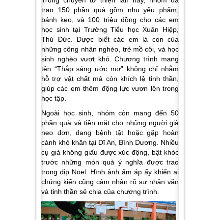
trao 150 phần quà gồm nhu yếu phẩm,
bánh kẹo, và 100 triệu đồng cho các em
học sinh tại Trường Tiểu học Xuân Hiệp,
Thủ Đức. Được biết các em là con của
những công nhân nghèo, trẻ mồ côi, và học
sinh nghèo vượt khó. Chương trình mang
tên “Thắp sáng ước mơ” không chỉ nhằm
hỗ trợ vật chất mà còn khích lệ tinh thần,
giúp các em thêm động lực vươn lên trong
học tập.
Ngoài học sinh, nhóm còn mang đến 50
phần quà và tiền mặt cho những người già
neo đơn, đang bệnh tật hoặc gặp hoàn
cảnh khó khăn tại Dĩ An, Bình Dương. Nhiều
cụ già không giấu được xúc động, bật khóc
trước những món quà ý nghĩa được trao
trong dịp Noel. Hình ảnh ấm áp ấy khiến ai
chứng kiến cũng cảm nhận rõ sự nhân văn
và tinh thần sẻ chia của chương trình.